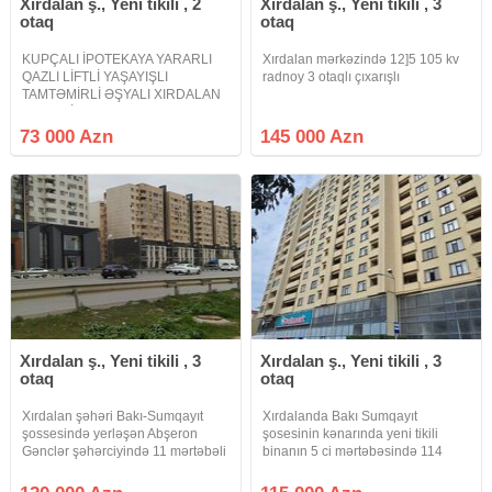
Xırdalan ş., Yeni tikili , 2
Xırdalan ş., Yeni tikili , 3
otaq
otaq
KUPÇALI İPOTEKAYA YARARLI
Xırdalan mərkəzində 12]5 105 kv
QAZLI LİFTLİ YAŞAYIŞLI
radnoy 3 otaqlı çıxarışlı
TAMTƏMİRLİ ƏŞYALI XIRDALAN
ŞƏHƏRİ BAKI-SUMQAYIT
ŞOSSESİ ABŞERON GƏNCLƏR
73 000 Azn
145 000 Azn
ŞƏHƏRCİYİNDƏ DOST
MƏRKƏZİN BİNASINDA ÖNƏ
ŞƏHƏRƏ BAXIR. Xırdalan şəhəri
Bakı Sumqayıt yolunun
Xırdalan ş., Yeni tikili , 3
Xırdalan ş., Yeni tikili , 3
otaq
otaq
Xırdalan şəhəri Bakı-Sumqayıt
Xırdalanda Bakı Sumqayıt
şossesində yerləşən Abşeron
şosesinin kənarında yeni tikili
Gənclər şəhərciyində 11 mərtəbəli
binanın 5 ci mərtəbəsində 114
binanın 10-cu mərtəbəsində
kv.m sahəsi olan yelçəkən əla
sahəsi 70 kv .m olan 3 otaqlı
layihəli təmirsiz pad mayak mənzil