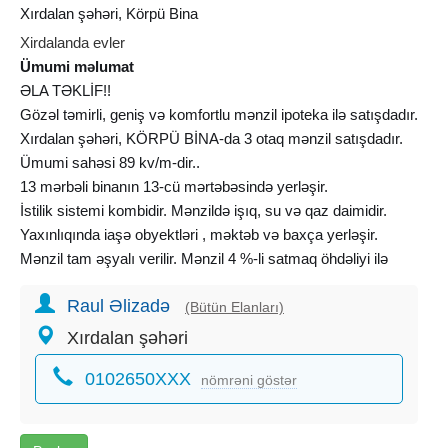
Xırdalan şəhəri, Körpü Bina
Xirdalanda evler
Ümumi məlumat
ƏLA TƏKLİF!!
Gözəl təmirli, geniş və komfortlu mənzil ipoteka ilə satışdadır.
Xırdalan şəhəri, KÖRPÜ BİNA-da 3 otaq mənzil satışdadır.
Ümumi sahəsi 89 kv/m-dir..
13 mərbəli binanın 13-cü mərtəbəsində yerləşir.
İstilik sistemi kombidir. Mənzildə işıq, su və qaz daimidir.
Yaxınlıqında iaşə obyektləri , məktəb və baxça yerləşir.
Mənzil tam əşyalı verilir. Mənzil 4 %-li satmaq öhdəliyi ilə
olan
kirayə mənzillər
mexanizminə aiddir. 25 illik götürülüb,
Raul Əlizadə
təxmini 20 il qalıb. ÖTÜRMƏ AKTİVDİR.
(Bütün Elanları)
SƏNƏD KUPÇADIR! RƏSMİ GƏLİR VƏ YA VÖEN TƏLƏB
Xırdalan şəhəri
OLUNUR.
0102650XXX
nömrəni göstər
AYLIQ: 504 AZN
İLKİN ÖDƏNİŞ: 82.000 AZN