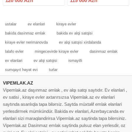
120 000 Azn
115 000 Azn
təmirli, kupçalı, ipotekaya yararlı.
çox çox təcili olaraq dəyərindən
əşyalı bina evi təcili satılır
aşağı qiymətə satılır və bir
ustalar
ev elanlari
kiraye evler
bakida dasinmaz emlak
bakida ev alqi satqisi
kiraye evler nerimanovda
ev alqi satqisi xirdalanda
lalafo evler
mingecevirde kiraye evler
dasinmaz emlak
ev elanlari
ev alqi satqisi
ismayilli
sumqayıt həyət evi
turlar
VIPEMLAK.AZ
Vipemlak.az daşınmaz əmlak , ev alqı satqı saytıdır. Ev elanlari ,
ev satisi , kiraye evler axtarırsızsa Vipemlak.az ev elanlari
saytında asanlıqla tapa bilərsiz. Saytda müxtəlif emlak elanlari
yerlesdirmek mümkündür. Bakida ev elanlari, Azerbaycanda ev
elanlari sizi maraqlandirirsa Vipemlak.az saytinda tapa bilersiniz.
Vipemlak.az Dasinmaz emlak saytinda pulsuz elan yerlesdir, oz