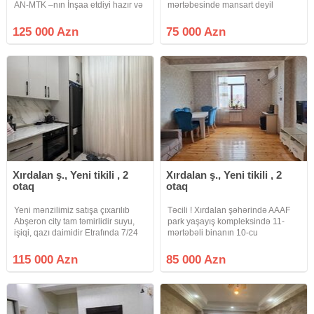
AN-MTK –nın İnşaa etdiyi hazır və
mərtəbesinde mansart deyil
yaşayışlı 10- mərtəbəli binanın 3-
mənzildir 56 kv 2 otaq mətbəx h/t
cü mərtəbəsində ümumi sahəsi 93
temirli qaz su işiq diamdir sənət
125 000 Azn
75 000 Azn
kv m olan 3-otağa düzəlmə mənzil
hələlk müqavilə mətbəx mebeli
bəzi əşyalarla birlikdə
konbi qalir qiymət 75000 azn
Xırdalan ş., Yeni tikili , 2
Xırdalan ş., Yeni tikili , 2
otaq
otaq
Yeni mənzilimiz satışa çıxarılıb
Təcili ! Xırdalan şəhərində AAAF
Abşeron city tam təmirlidir suyu,
park yaşayış kompleksində 11-
işiqi, qazı daimidir Etrafında 7/24
mərtəbəli binanın 10-cu
işləyən market, məktəb , bağça var
mərtəbəsində Şəxsi istifadə üçün
Bütün iaşə obyektlerinə yaxındır. 2
təmir olunmuş ümumi sahəsi 63
115 000 Azn
85 000 Azn
otağa düzəlmədir ümumi sahesi
m2 olan təmirli mənzil Bəzi
45kv
əşyalarla birlikdə satılr. Mənzil