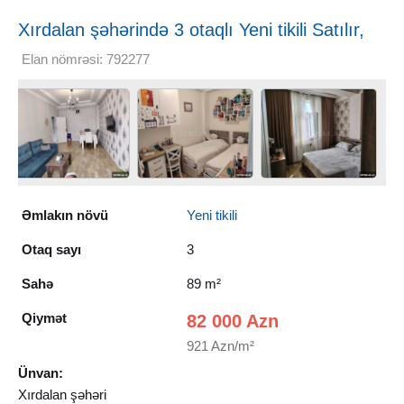
Xırdalan şəhərində 3 otaqlı Yeni tikili Satılır,
89 m²
Elan nömrəsi: 792277
Əmlakın növü
Yeni tikili
Otaq sayı
3
Sahə
89 m²
Qiymət
82 000 Azn
921 Azn/m²
Ünvan:
Xırdalan şəhəri