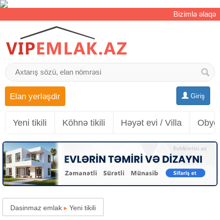
Bizimlə əlaqə
Elan yerləşdir
Giriş
Yeni tikili
Köhnə tikili
Həyət evi / Villa
Obyek
Dasinmaz emlak
▸
Yeni tikili