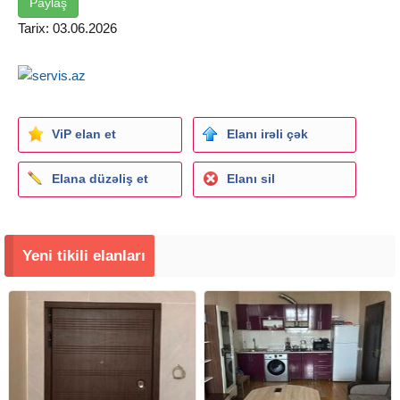
MÜDDƏT: 20 İL
Paylaş
OFİSİN XİDMƏT HAQQI: Evin nağd dəyərinin 1%-i
Tarix: 03.06.2026
ViP elan et
Elanı irəli çək
Elana düzəliş et
Elanı sil
Yeni tikili elanları