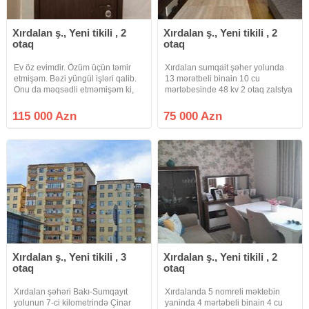
Xırdalan ş., Yeni tikili , 2
Xırdalan ş., Yeni tikili , 2
otaq
otaq
Ev öz evimdir. Özüm üçün təmir
Xırdalan sumqait şəher yolunda
etmişəm. Bəzi yüngül işləri qalib.
13 mərətbeli binain 10 cu
Onu da məqsədli etməmişəm ki,
mərtəbesinde 48 kv 2 otaq zalstya
alan şəxs öz zövqünə uyğun etsin.
temirli ve əşyali satıılır qaz su işiq
Daş binadır. Hər iki tərəfə eyvanı
lifdi daimdiir sənət Afin
115 000 Azn
75 000 Azn
var.Mətbəxi genişdir. Bütün
müqaviləsidir qiymət 75000 azn
kommunalları var. Qapıları
Xırdalan ş., Yeni tikili , 3
Xırdalan ş., Yeni tikili , 2
otaq
otaq
Xırdalan şəhəri Bakı-Sumqayıt
Xırdalanda 5 nomreli məktebin
yolunun 7-ci kilometrində Çinar
yaninda 4 mərtəbeli binain 4 cu