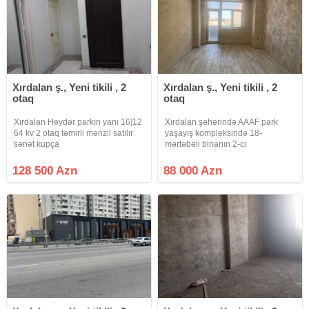
Xırdalan ş., Yeni tikili , 2
Xırdalan ş., Yeni tikili , 2
otaq
otaq
Xırdalan Heydər parkın yanı 16]12
Xırdalan şəhərində AAAF park
64 kv 2 otaq təmirli mənzil satılır
yaşayış kompleksində 18-
sənət kupça
mərtəbəli binanın 2-ci
mərtəbəsində Qanuni 2-otaqlı
ümumi sahəsi 65 m2 olan şəxsi
128 500 Azn
88 000 Azn
idtifadə üçün təmir olunmuş
mənzil satılr. Yaşayış kompleksinin
özündə Tibb