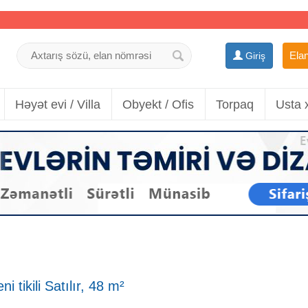
Elan
Giriş
Həyət evi / Villa
Obyekt / Ofis
Torpaq
Usta 
i tikili Satılır, 48 m²