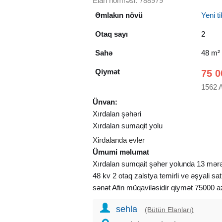
Elan nömrəsi: 788979
Əmlakın növü
Yeni tik
Otaq sayı
2
Sahə
48 m²
Qiymət
75 0
1562 
Ünvan:
Xırdalan şəhəri
Xırdalan sumaqit yolu
Xirdalanda evler
Ümumi məlumat
Xırdalan sumqait şəher yolunda 13 mərə
48 kv 2 otaq zalstya temirli ve əşyali satıı
sənət Afin müqaviləsidir qiymət 75000 a
sehla
(Bütün Elanları)