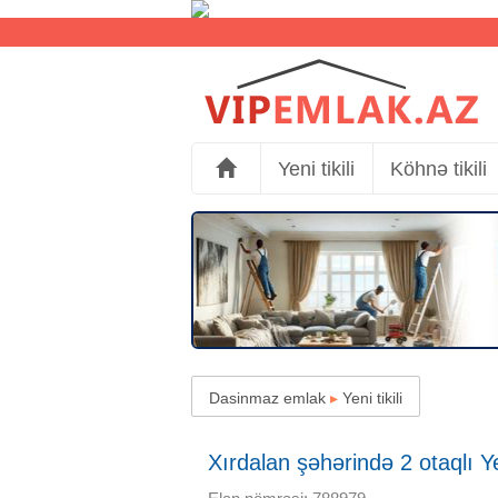
Yeni tikili
Köhnə tikili
Dasinmaz emlak
▸
Yeni tikili
Xırdalan şəhərində 2 otaqlı Yen