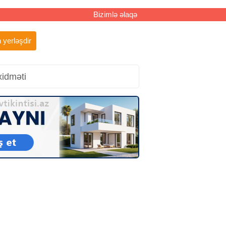
Bizimlə əlaqə
 yerləşdir
xidməti