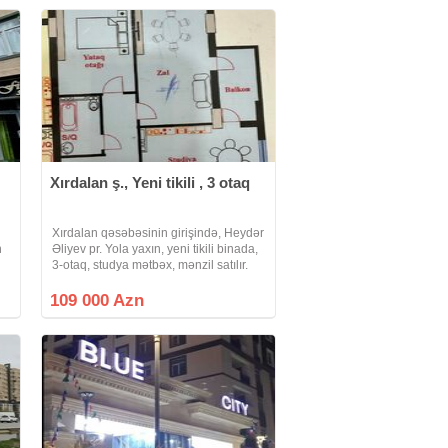
Xırdalan ş., Yeni tikili , 3 otaq
Xırdalan qəsəbəsinin girişində, Heydər
n
Əliyev pr. Yola yaxın, yeni tikili binada,
3-otaq, studya mətbəx, mənzil satılır.
93kv. Mənzilin, otaqların cigisi, şəkildə
görsədilib. Binada son tamamlanma
109 000 Azn
işləri gedir.