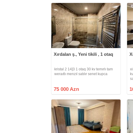
Xırdalan ş., Yeni tikili , 1 otaq
X
kristal 2 14]3 1 otaq 30 kv temırlı tam
x
weraıtlı menzıl satılır senet kupca
k
s
o
75 000 Azn
1