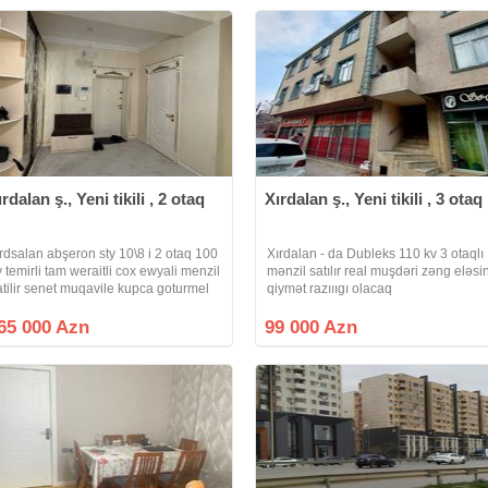
ırdalan ş., Yeni tikili , 2 otaq
Xırdalan ş., Yeni tikili , 3 otaq
irdsalan abşeron sty 10\8 i 2 otaq 100
Xırdalan - da Dubleks 110 kv 3 otaqlı
v temirli tam weraitli cox ewyali menzil
mənzil satılır real muşdəri zəng eləsi
atilir senet muqavile kupca goturmel
qiymət razıııgı olacaq
lar
65 000 Azn
99 000 Azn