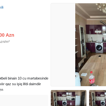
ili
00 Azn
Azn/m²
tbeli binain 10 cu mərtəbesinde
lır qaz su işiq lifdi daimdiir
zn