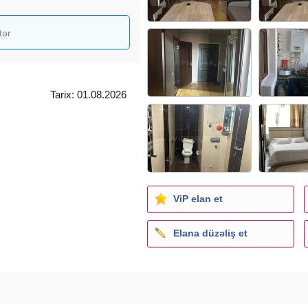
tər
Tarix: 01.08.2026
ViP elan et
Elana düzəliş et