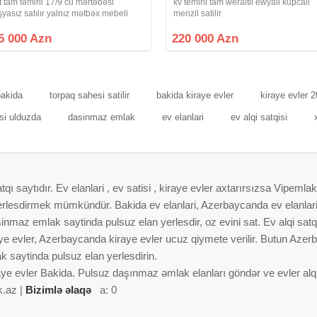
ift tam təmirli 17/9 cu mərtəbəsi
kv temirli tam weraitli ewyali kupcali
şyasız satılır yalnız mətbəx mebeli
menzil satilir
andisaner qalacaq mənzildə istəyə
yğun əşyalıda satıla bilər qiymətə
5 000 Azn
220 000 Azn
lavə olunacaq sənədi müqavilədir
bakida
torpaq sahesi satilir
bakida kiraye evler
kiraye evler 
isi ulduzda
dasinmaz emlak
ev elanlari
ev alqi satqisi
 saytıdır. Ev elanlari , ev satisi , kiraye evler axtarırsızsa Vipemlak
 yerlesdirmek mümkündür. Bakida ev elanlari, Azerbaycanda ev elanlar
nmaz emlak saytinda pulsuz elan yerlesdir, oz evini sat. Ev alqi satqis
aye evler, Azerbaycanda kiraye evler ucuz qiymete verilir. Butun Azer
 saytinda pulsuz elan yerlesdirin.
aye evler Bakida. Pulsuz daşınmaz əmlak elanları göndər ve evler alqi 
k.az |
Bizimlə əlaqə
a: 0