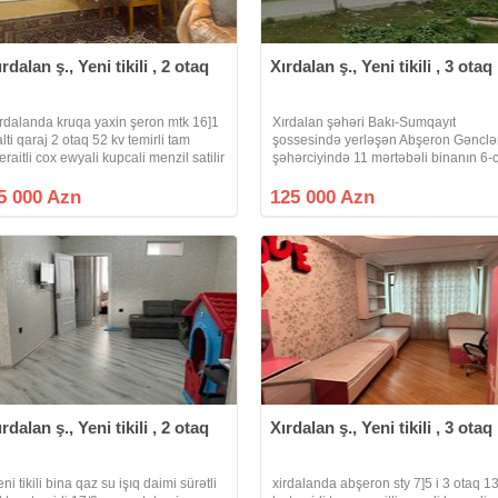
ırdalan ş., Yeni tikili , 2 otaq
Xırdalan ş., Yeni tikili , 3 otaq
irdalanda kruqa yaxin şeron mtk 16]1
Xırdalan şəhəri Bakı-Sumqayıt
alti qaraj 2 otaq 52 kv temirli tam
şossesində yerləşən Abşeron Gənclə
eraitli cox ewyali kupcali menzil satilir
şəhərciyində 11 mərtəbəli binanın 6-c
mərtəbəsində sahəsi 85 kv .m olan
qanuni 3 otaqlı super təmirli, kupçalı
5 000 Azn
125 000 Azn
bina evi təcili satılır.Qaz, su, işıq,
ırdalan ş., Yeni tikili , 2 otaq
Xırdalan ş., Yeni tikili , 3 otaq
ni tikili bina qaz su işıq daimi sürətli
xirdalanda abşeron sty 7]5 i 3 otaq 1