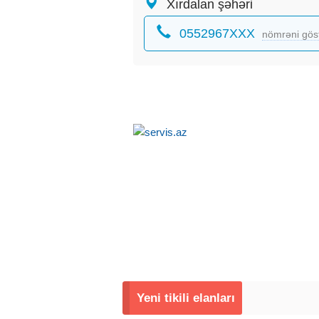
Xırdalan şəhəri
0552967XXX
nömrəni gös
Yeni tikili elanları