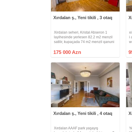
Xırdalan ş., Yeni tikili , 3 otaq
X
Xirdalan seheri, Kristal Abseron 1
x
layihesinde yerlesen 82.2 m2 menzil
i 
satilir, kupaçada 74 m2 menzil qanuni
w
3 otaqdi, 2 sanitar qovsag daxildir.
Menzil 16-nin 15-ci mertebesinde
175 000 Azn
9
yerlesir, Menzil yel cekendir, esyalar
Xırdalan ş., Yeni tikili , 4 otaq
X
Xırdalan AAAF park yaşayış
Ye