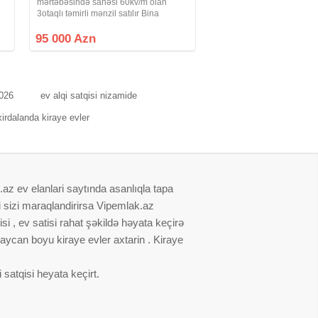
mərtəbəsində sahəsi 60kv/m olan
3otaqlı təmirli mənzil satılır Bina
prospekte baxır və ABC MTKaya aiddır.
Bütün İnfastruktur var Qaz, su, işıq, lift
95 000 Azn
daimidir. İstilik sistemi
2026
ev alqi satqisi nizamide
xirdalanda kiraye evler
.az ev elanlari saytında asanlıqla tapa
i sizi maraqlandirirsa Vipemlak.az
i , ev satisi rahat şəkildə həyata keçirə
baycan boyu kiraye evler axtarin . Kiraye
satqisi heyata keçirt.