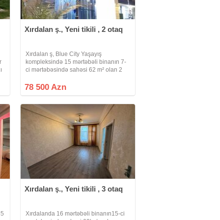
Xırdalan ş., Yeni tikili , 2 otaq
Xırdalan ş, Blue City Yaşayış
r
kompleksində 15 mərtəbəli binanın 7-
ı
ci mərtəbəsində sahəsi 62 m² olan 2
otaqlı studio tipli təmirsiz mənzil satılır.
Mənzilə sahib olduqdan sonra öz
78 500 Azn
zövqünüzə uyğun təmir edə bilərsiniz.
Xırdalan ş., Yeni tikili , 3 otaq
35
Xırdalanda 16 mərtəbəli binanın15-ci