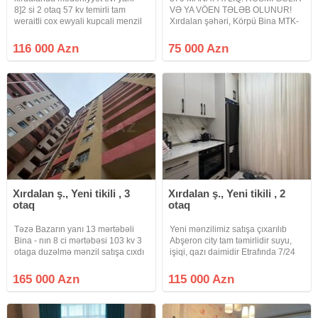
8]2 si 2 otaq 57 kv temirli tam
VƏ YA VÖEN TƏLƏB OLUNUR!
weraitli cox ewyali kupcali menzil
Xırdalan şəhəri, Körpü Bina MTK-
satilir
da Riyad ticarət mərkəzinin
yaxınlığında 2 OTAQLI mənzil
116 000 Azn
75 000 Azn
çıxarılır. 16 mərtəbəli binanın 1-cı
mərtəbəsində yerləşir. Ümumi
sahəsi 56
Xırdalan ş., Yeni tikili , 3
Xırdalan ş., Yeni tikili , 2
otaq
otaq
Təzə Bazarın yanı 13 mərtəbəli
Yeni mənzilimiz satışa çıxarılıb
Bina - nın 8 ci mərtəbəsi 103 kv 3
Abşeron city tam təmirlidir suyu,
otaga duzəlmə mənzil satışa cıxdı
işiqi, qazı daimidir Etrafında 7/24
Unvan Xırdalan şəhəri Mənzil
işləyən market, məktəb , bağça var
super təmirlidir
Bütün iaşə obyektlerinə yaxındır. 2
165 000 Azn
115 000 Azn
otağa düzəlmədir ümumi sahesi
45kv