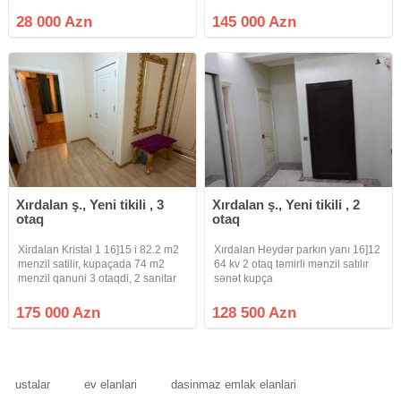
şəhərciyində 2 OTAQLI studio
mənzil çıxarılır. 11 mərtəbəli
28 000 Azn
145 000 Azn
binanın 1-ci mərtəbəsində yerləşir.
Ümumi sahəsi 38 kv/m-dir.
(Kupçada
Xırdalan ş., Yeni tikili , 3
Xırdalan ş., Yeni tikili , 2
otaq
otaq
Xirdalan Kristal 1 16]15 i 82.2 m2
Xırdalan Heydər parkın yanı 16]12
menzil satilir, kupaçada 74 m2
64 kv 2 otaq təmirli mənzil satılır
menzil qanuni 3 otaqdi, 2 sanitar
sənət kupça
qovsag daxildir. Menzil 16-nin 15
yel cekendir, esyalar hamisi qalir,
175 000 Azn
128 500 Azn
yalniz Paltar yuyan ve Televizor
cixmaq serti ile
ustalar
ev elanlari
dasinmaz emlak elanlari