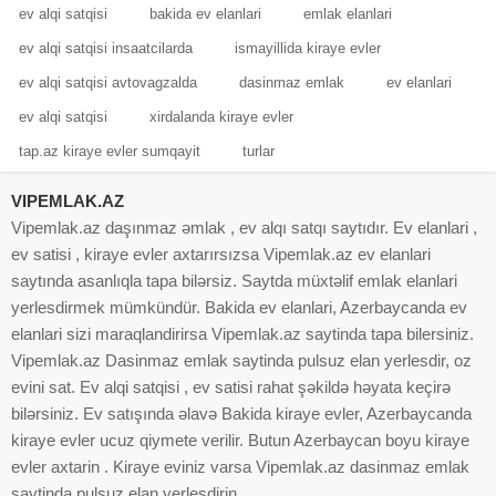
ev alqi satqisi
bakida ev elanlari
emlak elanlari
ev alqi satqisi insaatcilarda
ismayillida kiraye evler
ev alqi satqisi avtovagzalda
dasinmaz emlak
ev elanlari
ev alqi satqisi
xirdalanda kiraye evler
tap.az kiraye evler sumqayit
turlar
VIPEMLAK.AZ
Vipemlak.az daşınmaz əmlak , ev alqı satqı saytıdır. Ev elanlari ,
ev satisi , kiraye evler axtarırsızsa Vipemlak.az ev elanlari
saytında asanlıqla tapa bilərsiz. Saytda müxtəlif emlak elanlari
yerlesdirmek mümkündür. Bakida ev elanlari, Azerbaycanda ev
elanlari sizi maraqlandirirsa Vipemlak.az saytinda tapa bilersiniz.
Vipemlak.az Dasinmaz emlak saytinda pulsuz elan yerlesdir, oz
evini sat. Ev alqi satqisi , ev satisi rahat şəkildə həyata keçirə
bilərsiniz. Ev satışında əlavə Bakida kiraye evler, Azerbaycanda
kiraye evler ucuz qiymete verilir. Butun Azerbaycan boyu kiraye
evler axtarin . Kiraye eviniz varsa Vipemlak.az dasinmaz emlak
saytinda pulsuz elan yerlesdirin.