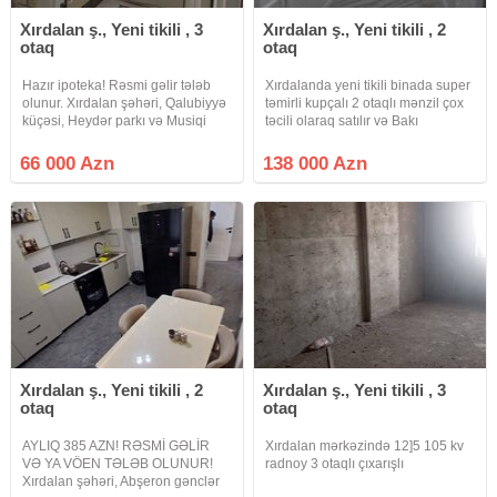
Xırdalan ş., Yeni tikili , 3
Xırdalan ş., Yeni tikili , 2
otaq
otaq
Hazır ipoteka! Rəsmi gəlir tələb
Xırdalanda yeni tikili binada super
olunur. Xırdalan şəhəri, Qalubiyyə
təmirli kupçalı 2 otaqlı mənzil çox
küçəsi, Heydər parkı və Musiqi
təcili olaraq satılır və Bakı
məktəbinin yanında yerləşən
şəhərində təmirli təmirsiz 1 və ya 2
Körpü Bina Tikinti MMC-yə
otaqlı mənzil ilə barter olunur.
66 000 Azn
138 000 Azn
məxsus 18 mərtəbəli yeni tikili
Mənzil Xırdalan dairəsindən 400-
binanın 4-cü mərtəbəsində sahəsi
500 metr
Xırdalan ş., Yeni tikili , 2
Xırdalan ş., Yeni tikili , 3
otaq
otaq
AYLIQ 385 AZN! RƏSMİ GƏLİR
Xırdalan mərkəzində 12]5 105 kv
VƏ YA VÖEN TƏLƏB OLUNUR!
radnoy 3 otaqlı çıxarışlı
Xırdalan şəhəri, Abşeron gənclər