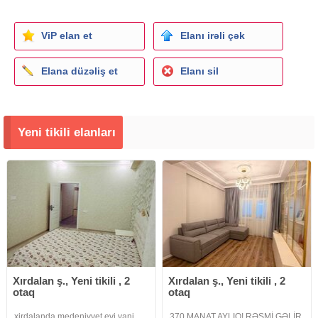
ViP elan et
Elanı irəli çək
Elana düzəliş et
Elanı sil
Yeni tikili elanları
Xırdalan ş., Yeni tikili , 2
Xırdalan ş., Yeni tikili , 2
otaq
otaq
xirdalanda medeniyyet evi yani
370 MANAT AYLIQ! RƏSMİ GƏLİR