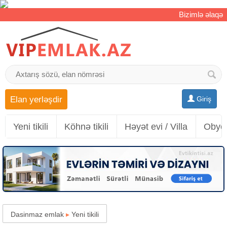
Bizimlə əlaqə
Elan yerləşdir
Giriş
Yeni tikili
Köhnə tikili
Həyət evi / Villa
Obyek
Dasinmaz emlak
▸
Yeni tikili