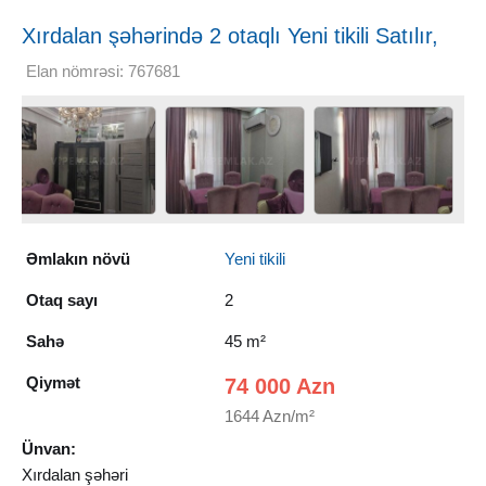
Xırdalan şəhərində 2 otaqlı Yeni tikili Satılır,
45 m²
Elan nömrəsi: 767681
Əmlakın növü
Yeni tikili
Otaq sayı
2
Sahə
45 m²
Qiymət
74 000 Azn
1644 Azn/m²
Ünvan:
Xırdalan şəhəri