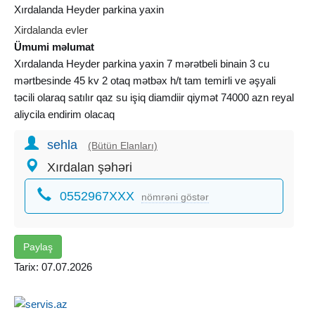
Xırdalanda Heyder parkina yaxin
Xirdalanda evler
Ümumi məlumat
Xırdalanda Heyder parkina yaxin 7 mərətbeli binain 3 cu
mərtbesinde 45 kv 2 otaq mətbəx h/t tam temirli ve əşyali
təcili olaraq satılır qaz su işiq diamdiir qiymət 74000 azn reyal
aliycila endirim olacaq
sehla
(Bütün Elanları)
Xırdalan şəhəri
0552967XXX
nömrəni göstər
Paylaş
Tarix: 07.07.2026