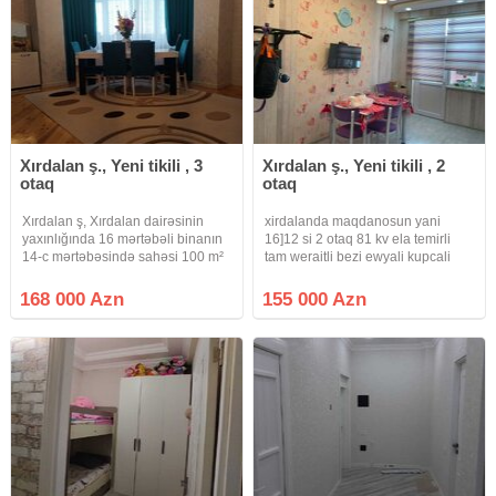
Xırdalan ş., Yeni tikili , 3
Xırdalan ş., Yeni tikili , 2
otaq
otaq
Xırdalan ş, Xırdalan dairəsinin
xirdalanda maqdanosun yani
yaxınlığında 16 mərtəbəli binanın
16]12 si 2 otaq 81 kv ela temirli
14-c mərtəbəsində sahəsi 100 m²
tam weraitli bezi ewyali kupcali
olan 3 otaqlı əla təmirli mənzil
menzil satilir
satılır. Mənzil şəxsi yaşayış üçün
168 000 Azn
155 000 Azn
yüksək keyfiyyətli materiallarla
yüksək zövqlə təmir