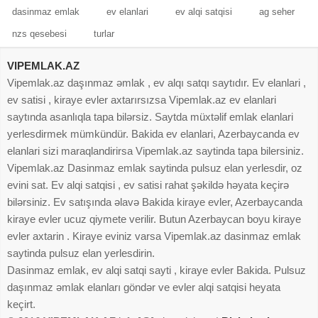
dasinmaz emlak
ev elanlari
ev alqi satqisi
ag seher
nzs qesebesi
turlar
VIPEMLAK.AZ
Vipemlak.az daşınmaz əmlak , ev alqı satqı saytıdır. Ev elanlari ,
ev satisi , kiraye evler axtarırsızsa Vipemlak.az ev elanlari
saytında asanlıqla tapa bilərsiz. Saytda müxtəlif emlak elanlari
yerlesdirmek mümkündür. Bakida ev elanlari, Azerbaycanda ev
elanlari sizi maraqlandirirsa Vipemlak.az saytinda tapa bilersiniz.
Vipemlak.az Dasinmaz emlak saytinda pulsuz elan yerlesdir, oz
evini sat. Ev alqi satqisi , ev satisi rahat şəkildə həyata keçirə
bilərsiniz. Ev satışında əlavə Bakida kiraye evler, Azerbaycanda
kiraye evler ucuz qiymete verilir. Butun Azerbaycan boyu kiraye
evler axtarin . Kiraye eviniz varsa Vipemlak.az dasinmaz emlak
saytinda pulsuz elan yerlesdirin.
Dasinmaz emlak, ev alqi satqi sayti , kiraye evler Bakida. Pulsuz
daşınmaz əmlak elanları göndər ve evler alqi satqisi heyata
keçirt.