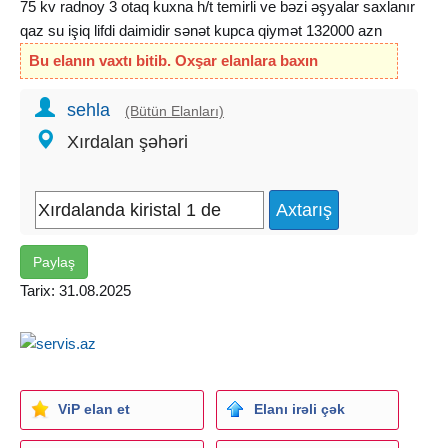
75 kv radnoy 3 otaq kuxna h/t temirli ve bəzi əşyalar saxlanır
qaz su işiq lifdi daimidir sənət kupca qiymət 132000 azn
Bu elanın vaxtı bitib. Oxşar elanlara baxın
sehla
(Bütün Elanları)
Xırdalan şəhəri
Paylaş
Tarix: 31.08.2025
ViP elan et
Elanı irəli çək