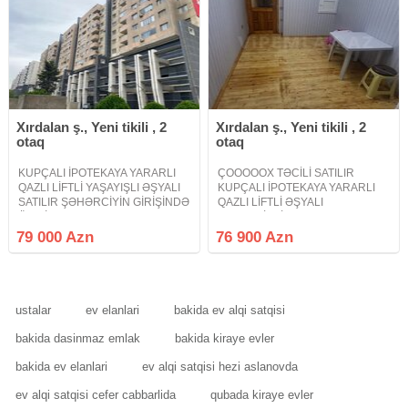
Xırdalan ş., Yeni tikili , 2
Xırdalan ş., Yeni tikili , 2
otaq
otaq
KUPÇALI İPOTEKAYA YARARLI
ÇOOOOOX TƏCİLİ SATILIR
QAZLI LİFTLİ YAŞAYIŞLI ƏŞYALI
KUPÇALI İPOTEKAYA YARARLI
SATILIR ŞƏHƏRCİYİN GİRİŞİNDƏ
QAZLI LİFTLİ ƏŞYALI
ÖN BİNADA PONARAMASI
TAMTƏMİRLİ Xırdalan Şəhəri Bakı
BİRBAŞA ŞƏHƏRƏ QARŞISI
- Sumqayıt yolunun kənarında
79 000 Azn
76 900 Azn
AÇIQDIR. Xırdalan şəhəri Bakı
Riyad ticarət mərkəzi ilə üzbəüz
Sumqayıt yolunun kənarında
yerləşən Abşeron Gənclər
Riyad ticarət mərkəzi ilə üzbəüz
Şəhərciyində tamtəmirli əşyalı
ustalar
ev elanlari
bakida ev alqi satqisi
bakida dasinmaz emlak
bakida kiraye evler
bakida ev elanlari
ev alqi satqisi hezi aslanovda
ev alqi satqisi cefer cabbarlida
qubada kiraye evler