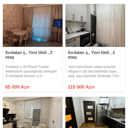
satışa təqdim olunur. Mənzilin
sənədi
Xırdalan ş., Yeni tikili , 2
Xırdalan ş., Yeni tikili , 2
otaq
otaq
Xırdalan ş, Ər-Riyad Ticarət
Yeni mənzilimiz satışa çıxarılıb
Mərkəzinin yaxınlığında yerləşən
Abşeron city tam təmirlidir suyu,
6 mərtəbəli binanın 1-ci
işiqi, qazı daimidir Etrafında 7/24
mərtəbəsində sahəsi 56 m² olan 2
işləyən market, məktəb , bağça var
otaqlı əla təmirli mənzil satılır.
Bütün iaşə obyektlerinə yaxındır. 2
65 000 Azn
115 000 Azn
Mənzil yerdən kifayət qədər
otağa düzəlmədir ümumi sahesi
hündürdür, altında 3.20 metrlik
45kv