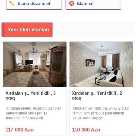
Elana düzəliş et
Elanı sil
Yeni tikili elanları
Xırdalan ş., Yeni tikili , 3
Xırdalan ş., Yeni tikili , 2
otaq
otaq
Xırdalan şəhəri, Abşeron Gənclər
Xırdalan yeni tikili 6]2 54 kv 2 otaq
şəhərciyində yerləşən 11
təmirli tam şəraitli əşyalı mənzil
mərtəbəli binanın 4-cü
satılır sənət kupça
mərtəbəsində, ümumi sahəsi 85
kv.m olan qanuni 3 otaqlı, orta
117 000 Azn
110 000 Azn
təmirli, qismən əşyalı, mənzil