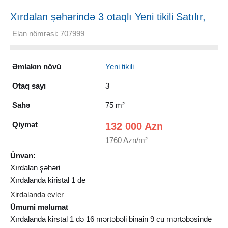
Xırdalan şəhərində 3 otaqlı Yeni tikili Satılır,
75 m²
Elan nömrəsi: 707999
Əmlakın növü
Yeni tikili
Otaq sayı
3
Sahə
75 m²
Qiymət
132 000 Azn
1760 Azn/m²
Ünvan:
Xırdalan şəhəri
Xırdalanda kiristal 1 de
Xirdalanda evler
Ümumi məlumat
Xırdalanda kirstal 1 də 16 mərtəbəli binain 9 cu mərtəbəsinde