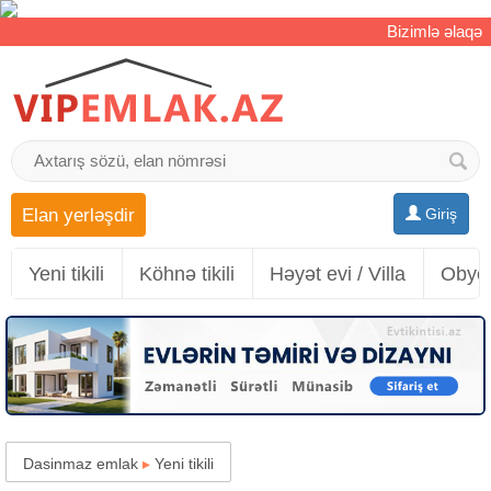
Bizimlə əlaqə
Elan yerləşdir
Giriş
Yeni tikili
Köhnə tikili
Həyət evi / Villa
Obyek
Dasinmaz emlak
▸
Yeni tikili