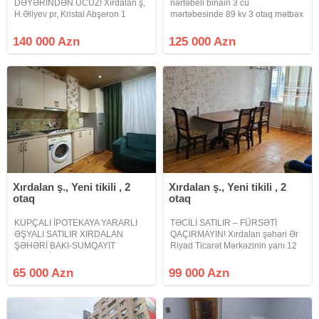
DƏYƏRİNDƏN UCUZ! Xırdalan ş,
nərtəbeli binain 3 cü
H.Əliyev pr, Kristal Abşeron 1
mərtəbesinde 89 kv 3 otaq mətbəx
yaşayış kompleksində 12
h/t temirli ve əşyali satlılır qaz su
mərtəbəli binanın 6-cı
işiq daimid qiymət 125000 azn
140 000 Azn
125 000 Azn
mərtəbəsində sahəsi 84 m² olan 3
otaqlı əla təmirli mənzil satılır.
Mənzil şəxsi
Xırdalan ş., Yeni tikili , 2
Xırdalan ş., Yeni tikili , 2
otaq
otaq
KUPÇALI İPOTEKAYA YARARLI
TƏCİLİ SATILIR – FÜRSƏTİ
ƏŞYALI SATILIR XIRDALAN
QAÇIRMAYIN! Xırdalan şəhəri Ər
ŞƏHƏRİ BAKI-SUMQAYIT
Riyad Ticarət Mərkəzinin yanı 12
ŞOSSESİ ABŞERON GƏNCLƏR
mərtəbəli binanın 5-ci mərtəbəsi
ŞƏHƏRCİYİNDƏ. Xırdalan şəhəri
Qanuni 2 otaq Ümumi sahəsi 78
65 000 Azn
99 000 Azn
Bakı-Sumqayıt yolunun kənarında
kv.m. Tam təmirli TAM ƏŞYALI QAZ
Riyad ticarət mərkəzi ilə üzbəüz
VƏ KUPÇA VAR
yerləşən Abşeron Gənclər