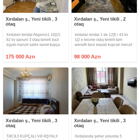
Xırdalan ş., Yeni tikili , 3
Xırdalan ş., Yeni tikili , 2
otaq
otaq
Xırdalan kiristal Abşeron1 16]15
xirdalan kristal 1 de 12]5 i 43 kv
82 kv qanuni 3 otaq təmirli bəzi
1]2 e kecme otaq temirli tam
əşyalı mənzil satılır sənət kupça
weraitli bezi ewyali kupcali menzil
satilir
175 000 Azn
98 000 Azn
Xırdalan ş., Yeni tikili , 3
Xırdalan ş., Yeni tikili , 3
otaq
otaq
TƏCİLİ! KUPÇALI VƏ ƏŞYALI!
Xırdalanda şəher yolunda 5