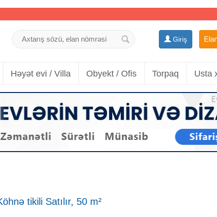
Elan
Giriş
Həyət evi / Villa
Obyekt / Ofis
Torpaq
Usta 
hnə tikili Satılır, 50 m²