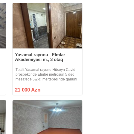
Yasamal rayonu , Elmlər
Akademiyası m., 3 otaq
Təcili.Yasamal rayonu Hüseyn Cavid
prospektində Elmlər metrosun 5 dəq
məsafədə 5\2-ci mərtəbəsində qanuni
3 otağlı ümumi sahəsi 80 kv olan
ak
mənzil Təcili satılır.Qaz su işıq
21 000 Azn
daimidir.Istilik sistemi mərkəzidir
Dövlıət