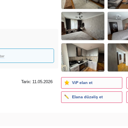
küçəsi
istilik sistemi-mərkəzidir.
it mənzildir. Bina "İnşaatçılar"
tər
truktur cəhətdən isə çox
ə obyektləri mövcuddur.
ranlar, elektronika dükanları,
Tarix: 11.05.2026
ViP elan et
)
Elana düzəliş et