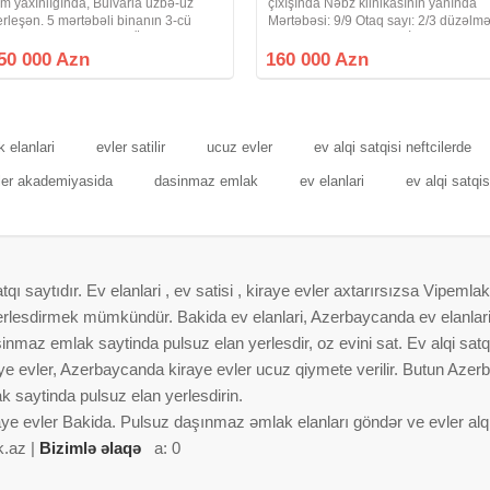
am yaxınlığında, Bulvarla üzbə-üz
çıxışında Nəbz klinikasının yanında
erleşən. 5 mərtəbəli binanın 3-cü
Mərtəbəsi: 9/9 Otaq sayı: 2/3 düzəlm
ərtəbəsində yerləşən, Ümumi sahəsi
Sahəsi: 65 Layihə: LENİNQRAD
1 kv/m, orta blok 1 otaqlı mənzil
Mənzildə qaz, su, işıq daimi, istilik
50 000 Azn
160 000 Azn
tılır.Mərkəzi istilik
sistemi mərkəzidir. İnternet var. Binan
 elanlari
evler satilir
ucuz evler
ev alqi satqisi neftcilerde
mler akademiyasida
dasinmaz emlak
ev elanlari
ev alqi satqis
 saytıdır. Ev elanlari , ev satisi , kiraye evler axtarırsızsa Vipemlak
 yerlesdirmek mümkündür. Bakida ev elanlari, Azerbaycanda ev elanlar
nmaz emlak saytinda pulsuz elan yerlesdir, oz evini sat. Ev alqi satqis
aye evler, Azerbaycanda kiraye evler ucuz qiymete verilir. Butun Azer
 saytinda pulsuz elan yerlesdirin.
aye evler Bakida. Pulsuz daşınmaz əmlak elanları göndər ve evler alqi 
k.az |
Bizimlə əlaqə
a: 0