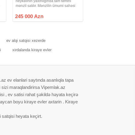
heykəlinin yaxınlığında tam təmirli
ə
mənzil satılır. Mənzilin ümumi sahəsi
80 kv.mdır və 3 otaqdan ibarətdir.
Mənzil 9 mərtəbəli binanın 8 ci
245 000 Azn
ın
mərtəbəsində yerləşir. Sənəd
Çıxarışdır.
ev alqi satqisi xezerde
i
xirdalanda kiraye evler
.az ev elanlari saytında asanlıqla tapa
i sizi maraqlandirirsa Vipemlak.az
i , ev satisi rahat şəkildə həyata keçirə
baycan boyu kiraye evler axtarin . Kiraye
satqisi heyata keçirt.