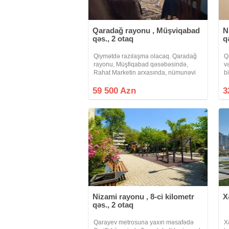
Qaradağ rayonu , Müşviqabad
N
qəs., 2 otaq
q
Qiymətdə razılaşma olacaq. Qaradağ
Q
rayonu, Müşfiqabad qəsəbəsində,
v
Rahat Marketin arxasında, nümunəvi
b
məhəllədə yerləşən Leninqrad layihəli
c
9 mərtəbəli binanın 9-cu mərtəbəsində
s
59 500 Azn
3
yerləşən 2 otaqlı, 54 m² sahəsi olan
m
Nizami rayonu , 8-ci kilometr
X
qəs., 2 otaq
Qarayev metrosuna yaxın məsafədə
X