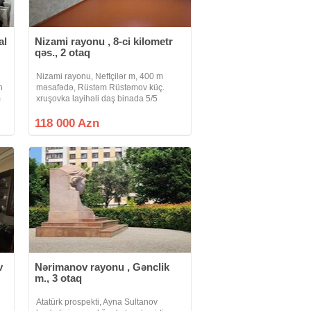
al
Nizami rayonu , 8-ci kilometr
qəs., 2 otaq
Nizami rayonu, Neftçilər m, 400 m
n
məsafədə, Rüstəm Rüstəmov küç.
m
xruşovka layihəli daş binada 5/5
mərtəbəsində artırması olan 1
 4
otaqlıdan artırma ilə 2 otaqlıya
118 000 Azn
düzəlmə təmirli mənzil satılır.ümumi
sahəsi 44 kv.m.Su,
v
Nərimanov rayonu , Gənclik
m., 3 otaq
Atatürk prospekti, Ayna Sultanov