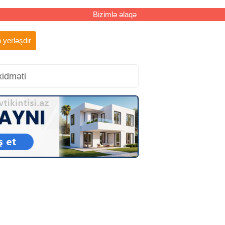
Bizimlə əlaqə
 yerləşdir
xidməti