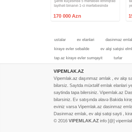
Şərifli küçəsində 5 mərtəbəli leninqrad
t
layihəli binanın 1-ci mərtəbəsində
y
yerləşən yaxşı təmirli 2 otaqlı mənzil
m
bütün əşyaları ilə birlikdə təcili satılır.
3
170 000 Azn
1
Mənzil infrastruktur
sa
ustalar
ev elanlari
dasinmaz emlak
kiraye evler sebailde
ev alqi satqisi el
tap.az kiraye evler sumqayit
turlar
VIPEMLAK.AZ
Vipemlak.az daşınmaz əmlak , ev alqı satqı
bilərsiz. Saytda müxtəlif emlak elanlari
saytinda tapa bilersiniz. Vipemlak.az Dasi
bilərsiniz. Ev satışında əlavə Bakida kir
eviniz varsa Vipemlak.az dasinmaz emlak
Dasinmaz emlak, ev alqi satqi sayti , kir
© 2016
VIPEMLAK.AZ
info [@] vipemla