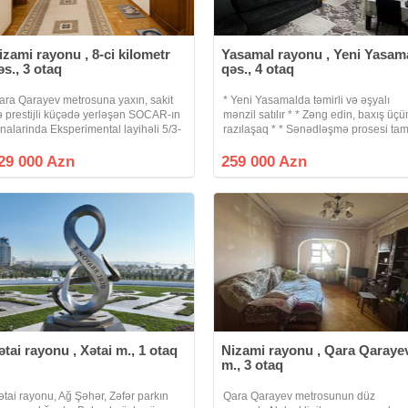
izami rayonu , 8-ci kilometr
Yasamal rayonu , Yeni Yasam
əs., 3 otaq
qəs., 4 otaq
ara Qarayev metrosuna yaxın, sakit
* Yeni Yasamalda təmirli və əşyalı
ə prestijli küçədə yerləşən SOCAR-ın
mənzil satılır * * Zəng edin, baxış üçü
inalarinda Eksperimental layihəli 5/3-
razılaşaq * * Sənədləşmə prosesi ta
ü mərtəbəsində yerləşən 135 m²
qanuni və şəffaf şəkildə aparılır * *
ahəyə malik mənzil satılır. Bina çox
Binanın tipi : köhnə tikili * Otaq Sayı :
29 000 Azn
259 000 Azn
öhkəm daş binadır divar qalınlığı
otaqlı * Mərtəbə
ətai rayonu , Xətai m., 1 otaq
Nizami rayonu , Qara Qaraye
m., 3 otaq
ətai rayonu, Ağ Şəhər, Zəfər parkın
Qara Qarayev metrosunun düz