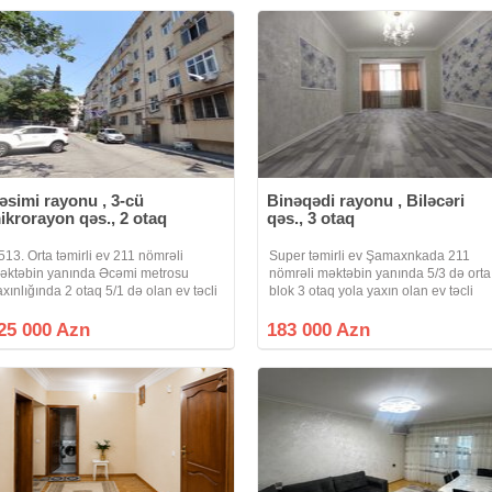
əsimi rayonu , 3-cü
Binəqədi rayonu , Biləcəri
ikrorayon qəs., 2 otaq
qəs., 3 otaq
513. Orta təmirli ev 211 nömrəli
Super təmirli ev Şamaxnkada 211
əktəbin yanında Əcəmi metrosu
nömrəli məktəbin yanında 5/3 də orta
axınlığında 2 otaq 5/1 də olan ev təcli
blok 3 otaq yola yaxın olan ev təcli
atlır qiymətdə razılaşmaq olar
satlır qiymətdə razılaşmaq olar
sdənlən vaxt baxmaq olar ciraq əmlak
isdənlən vaxt baxmaq olar ciraq əml
25 000 Azn
183 000 Azn
analına abunə olun bütün vidyalar
kanalına abunə olun bütün vidyalar
izə
sizə