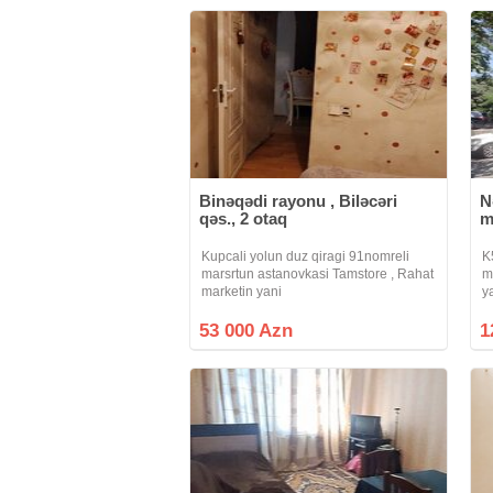
Binəqədi rayonu , Biləcəri
N
qəs., 2 otaq
m
Kupcali yolun duz qiragi 91nomreli
K
marsrtun astanovkasi Tamstore , Rahat
m
marketin yani
y
s
i
53 000 Azn
1
k
s