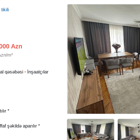
ikili
000 Azn
Azn/m²
l qəsəbəsi
•
İnşaatçılar
lır *
f şəkildə aparılır *