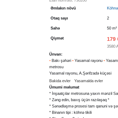
Elan nömrəsi: 790200
Əmlakın növü
Köhnə t
Otaq sayı
2
Sahə
50 m²
Qiymət
179 
3580 
Ünvan:
•
Bakı şəhəri
•
Yasamal rayonu
•
Yasama
metrosu
Yasamal rayonu, A.Şərifzadə küçəsi
Bakida evler
Yasamalda evler
Ümumi məlumat
* İnşaatçılar metrosuna yaxın mənzil Satı
* Zəng edin, baxış üçün razılaşaq *
* Sənədləşmə prosesi tam qanuni və şəffa
* Binanın tipi : köhnə tikili