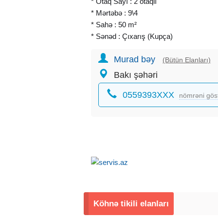
* Otaq Sayı : 2 otaqlı
* Mərtəbə : 9\4
* Sahə : 50 m²
* Sənəd : Çıxarış (Kupça)
* Təmir : Əla təmirli
Murad bəy
* Ünvan : Yasamal rayonu, A.Şərifzadə 
(Bütün Elanları)
* Qiymət : 179.000 AZN
Bakı şəhəri
* Qeyd : Mənzildə qaz, su, işıq daimidir, 
0559393XXX
Mənzil, yelçəkən, isti, günəşli, işıqlı, sak
nömrəni gös
metrosuna piyada 6 dəqlik yoldur. İnfras
əlverişli yerdədir və ətrafında bütün iaş
(Məktəb, baxça, marketlər, kafe və resto
geyim mağazaları, supermarketlər və s.
* Ofis haqqı – 1% təşkil edir.
Köhnə tikili elanları