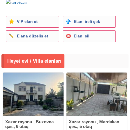
ViP elan et
Elanı irəli çək
Elana düzəliş et
Elanı sil
Həyət evi / Villa elanları
Xəzər rayonu , Buzovna
Xəzər rayonu , Mərdəkan
qəs., 6 otaq
qəs., 5 otaq