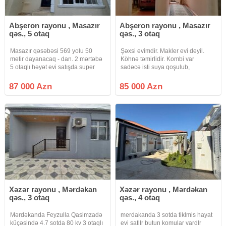
Abşeron rayonu , Masazır
Abşeron rayonu , Masazır
qəs., 5 otaq
qəs., 3 otaq
Masazır qəsəbəsi 569 yolu 50
Şəxsi evimdir. Makler evi deyil.
metir dayanacaq - dan. 2 mərtəbə
Köhnə təmirlidir. Kombi var
5 otaqlı həyət evi satışda super
sadəcə isti suya qoşulub,
təmir monalit beton real Alıcı zəng
radiatorlar çəkilməyib.Yeri tam
eləsin Paket kupca qiymət razılıgı
mərkəzdir. 20-30 metr yaxənlıqda
87 000 Azn
85 000 Azn
olacaq
Araz və Rahat marker var və 535
və 569 nömrəli avtobus 20-30
metr
Xəzər rayonu , Mərdəkan
Xəzər rayonu , Mərdəkan
qəs., 3 otaq
qəs., 4 otaq
Mərdəkanda Feyzulla Qasimzadə
merdakanda 3 sotda tiklmis hayat
küçəsində 4.7 sotda 80 kv 3 otaqlı
evi satllr butun komular vardlr