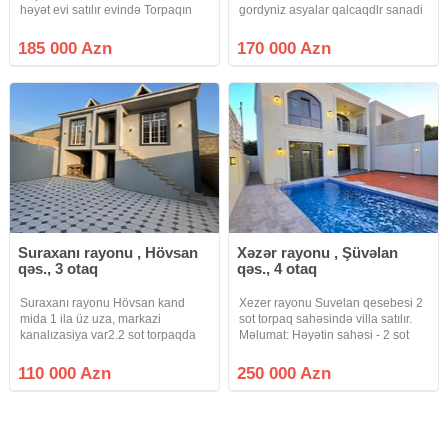
həyət evi satılır evində Torpaqın
gordyniz asyalar qalcaqdlr sanadi
kupçası var isig , su, qaz, internet
paket clxarsdlr kupcadlr vasitcanin
daimidi, kamera sistemi,
xidmat haql 1% fayizdir
185 000 Azn
170 000 Azn
kondisaner var, torpli pol, kombi
real alıclar narahat
Suraxanı rayonu , Hövsan
Xəzər rayonu , Şüvəlan
qəs., 3 otaq
qəs., 4 otaq
Suraxanı rayonu Hövsan kand
Xezer rayonu Suvelan qesebesi 2
mida 1 ila üz uza, markazi
sot torpaq sahəsində villa satılır.
kanalızasiya var2.2 sot torpaqda
Məlumat: Həyətin sahəsi - 2 sot
14 daş kürsüda, altı qaraj va
Evin sahəsi - 160 m² 3 Yataq otaqı
birinci martabada normal otaqlar
■ Zal Mətbəx Sanitar qovşaq - 2+1
110 000 Azn
250 000 Azn
sanuzel var, yuxarıda 3 otaq 120
Həyətində Hovuz, sanuzeli ,
kv otaqların sahasi, yüksak
iwiqlandirma