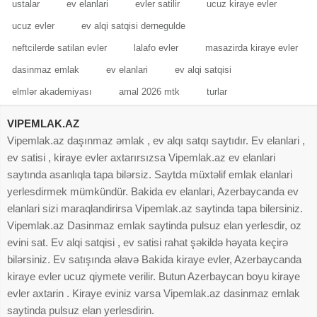
ustalar
ev elanlari
evler satilir
ucuz kiraye evler
ucuz evler
ev alqi satqisi dernegulde
neftcilerde satilan evler
lalafo evler
masazirda kiraye evler
dasinmaz emlak
ev elanlari
ev alqi satqisi
elmlər akademiyası
amal 2026 mtk
turlar
VIPEMLAK.AZ
Vipemlak.az daşınmaz əmlak , ev alqı satqı saytıdır. Ev elanlari ,
ev satisi , kiraye evler axtarırsızsa Vipemlak.az ev elanlari
saytında asanlıqla tapa bilərsiz. Saytda müxtəlif emlak elanlari
yerlesdirmek mümkündür. Bakida ev elanlari, Azerbaycanda ev
elanlari sizi maraqlandirirsa Vipemlak.az saytinda tapa bilersiniz.
Vipemlak.az Dasinmaz emlak saytinda pulsuz elan yerlesdir, oz
evini sat. Ev alqi satqisi , ev satisi rahat şəkildə həyata keçirə
bilərsiniz. Ev satışında əlavə Bakida kiraye evler, Azerbaycanda
kiraye evler ucuz qiymete verilir. Butun Azerbaycan boyu kiraye
evler axtarin . Kiraye eviniz varsa Vipemlak.az dasinmaz emlak
saytinda pulsuz elan yerlesdirin.