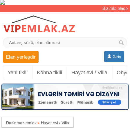
Bizimlə əlaqə
Elan yerləşdir
Giriş
Yeni tikili
Köhnə tikili
Həyət evi / Villa
Obyek
Dasinmaz emlak
▸
Həyət evi / Villa