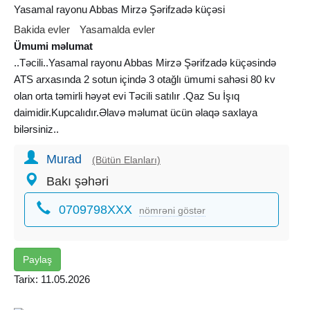
Yasamal rayonu Abbas Mirzə Şərifzadə küçəsi
Bakida evler
Yasamalda evler
Ümumi məlumat
..Təcili..Yasamal rayonu Abbas Mirzə Şərifzadə küçəsində
ATS arxasında 2 sotun içində 3 otağlı ümumi sahəsi 80 kv
olan orta təmirli həyət evi Təcili satılır .Qaz Su İşıq
daimidir.Kupcalıdır.Əlavə məlumat ücün əlaqə saxlaya
bilərsiniz..
Murad
(Bütün Elanları)
Bakı şəhəri
0709798XXX
nömrəni göstər
Paylaş
Tarix: 11.05.2026