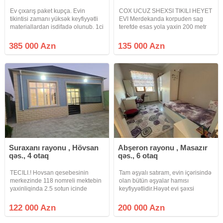
Ev çıxarış paket kupça. Evin
COX UCUZ SHEXSI TIKILI HEYET
tikintisi zamanı yüksək keyfiyyətli
EVI Merdekanda korpuden sag
materiallardan isdifadə olunub. 1ci
terefde esas yola yaxin 200 metr
və 2ci mərtəbə monalit beton. 6
iceride 3 sotda 3 yataq 1 qonaq 1
otaq və 1 mətbəx. Keyfiyyətli
metbex heyet evi temirli
385 000 Azn
135 000 Azn
qapılar və rus istehsalı parket. Çöl
komunallar hamisi var elave quyu
mətbəxi, qaraj, 2
suyuna kimi sakit gozel yerde
Suraxanı rayonu , Hövsan
Abşeron rayonu , Masazır
qəs., 4 otaq
qəs., 6 otaq
TECILI.! Hovsan qesebesinin
Tam əşyalı satıram, evin içərisində
merkezinde 118 nomreli mektebin
olan bütün əşyalar hamısı
yaxinliqinda 2.5 sotun icinde
keyfiyyətlidir.Həyət evi şəxsi
GENIS kvadratli 4 otaqli heyet evi
tikilidir öz adımadır, torpaq
satilir evin insasinda butun
kupçalıdır, evə almamışam, alan
122 000 Azn
200 000 Azn
STRANDARTLARA riayet olunub
şəxs istəyə uyğun birbaşa öz
ve temirden sonra YASAYIS
adına alar.Kupçada da fərdi