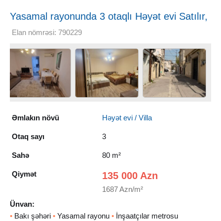
Yasamal rayonunda 3 otaqlı Həyət evi Satılır,
80 m²
Elan nömrəsi: 790229
Əmlakın növü
Həyət evi / Villa
Otaq sayı
3
Sahə
80 m²
Qiymət
135 000 Azn
1687 Azn/m²
Ünvan:
•
Bakı şəhəri
•
Yasamal rayonu
•
İnşaatçılar metrosu