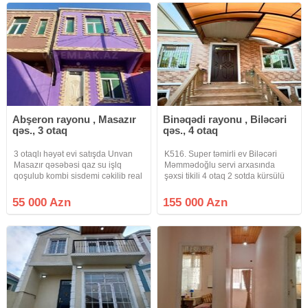
OLMAYIB ev
yaşayış
Abşeron rayonu , Masazır
Binəqədi rayonu , Biləcəri
qəs., 3 otaq
qəs., 4 otaq
3 otaqlı həyət evi satışda Unvan
K516. Super təmirli ev Biləcəri
Masazır qəsəbəsi qaz su işlq
Məmmədoğlu servi arxasında
qoşulub kombi sisdemi cəkilib real
şəxsi tikili 4 otaq 2 sotda kürsülü
alıcı zəng eləsin dayanacaqa
ev təcli satlır qiymətdə razılaşmaq
yaxındır kupca var
olar isdənlən vaxt baxmaq olar
55 000 Azn
155 000 Azn
ciraq əmlak kanalına abunə olun
bütün vidyalar sizə