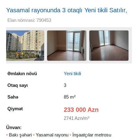
Yasamal rayonunda 3 otaqlı Yeni tikili Satılır,
85 m²
Elan nömrəsi: 790453
Əmlakın növü
Yeni tikili
Otaq sayı
3
Sahə
85 m²
Qiymət
233 000 Azn
2741 Azn/m²
Ünvan:
•
Bakı şəhəri
•
Yasamal rayonu
•
İnşaatçılar metrosu