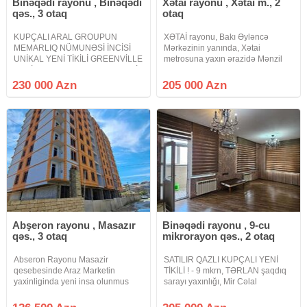
Binəqədi rayonu , Binəqədi
Xətai rayonu , Xətai m., 2
qəs., 3 otaq
otaq
KUPÇALI ARAL GROUPUN
XƏTAİ rayonu, Bakı Əyləncə
MEMARLIQ NÜMUNƏSİ İNCİSİ
Mərkəzinin yanında, Xətai
UNİKAL YENİ TİKİLİ GREENVİLLE
metrosuna yaxın ərazidə Mənzil
RESİDENCE PODMAYAK MƏNZİL
Satılır 2 otaq 80 m² 16/24 mərtəbə
HƏYƏTƏ BAXIR QAZLI
Qaz var Çıxarış (Kupça) İpotekaya
230 000 Azn
205 000 Azn
YAŞAYIŞLI BİNA. Bakı şəhərində
yararlı
ən prestijli elit yaşayış
komplekslərindən biri Avtovağzal
Abşeron rayonu , Masazır
Binəqədi rayonu , 9-cu
qəs., 3 otaq
mikrorayon qəs., 2 otaq
Abseron Rayonu Masazir
SATILIR QAZLI KUPÇALI YENİ
qesebesinde Araz Marketin
TİKİLİ ! - 9 mkrn, TƏRLAN şaqdıq
yaxinliginda yeni insa olunmus
sarayı yaxınlığı, Mir Cəlal
binada 3 otaqli umumi sahesi 115
küçəsində - Yeni tikili binada -
kv olan menzil satilir kv 1100 azn
Qanuni 2 otaqlı, 85 kv.m., 19/18 -