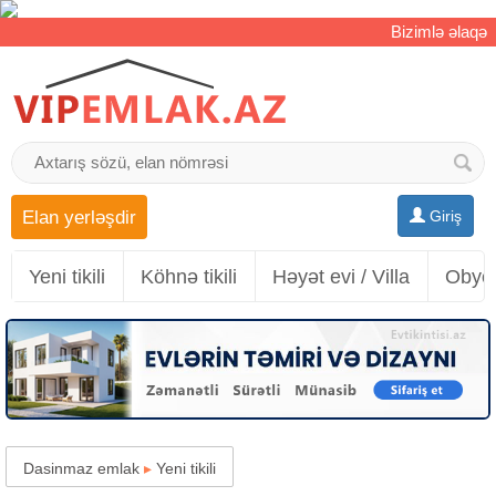
Bizimlə əlaqə
Elan yerləşdir
Giriş
Yeni tikili
Köhnə tikili
Həyət evi / Villa
Obyek
Dasinmaz emlak
▸
Yeni tikili