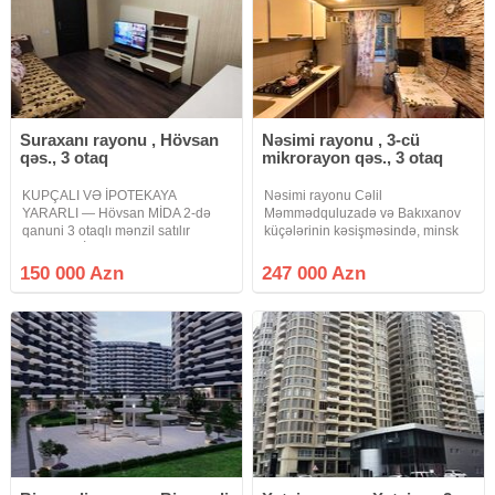
Suraxanı rayonu , Hövsan
Nəsimi rayonu , 3-cü
qəs., 3 otaq
mikrorayon qəs., 3 otaq
KUPÇALI VƏ İPOTEKAYA
Nəsimi rayonu Cəlil
YARARLI — Hövsan MİDA 2-də
Məmmədquluzadə və Bakıxanov
qanuni 3 otaqlı mənzil satılır
küçələrinin kəsişməsində, minsk
Hövsan MİDA 2 Yaşayış
layihəli, 5 mərtəbəli binanın 1-ci
Kompleksində, 35 nömrəli binanın
mərtəbəsində, 3 otaqlı 70 kv.m. pol
150 000 Azn
247 000 Azn
13-cü girişində, 9 mərtəbəli
parket, podvallı, orta təmirli mənzil
binanın 7-ci mərtəbəsində
satılır. Mənzilin altında
yerləşən qanuni 3 otaqlı