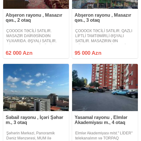
Abşeron rayonu , Masazır
Abşeron rayonu , Masazır
qəs., 2 otaq
qəs., 3 otaq
ÇOOOOX TƏCİLİ SATILIR.
ÇOOOOX TƏCİLİ SATILIR. QAZLI
MASAZIR DAİRƏSİNDƏN
LİFTLİ TAMTƏMİRLİ ƏŞYALI
YUXARIDA. ƏŞYALI SATILIR.
SATILIR. MASAZIRIN ƏN
KİRAYƏ VERMƏK ÜÇÜN İDEAL
GÖZOXŞAYAN KEYFİYYƏTLİ
TƏKLİF. Masazır dairəsindən
TİKİLƏN BİNASI QƏSR YAŞAYIŞ
62 000 Azn
95 000 Azn
yuxarıda yeni tikili binada
KOMPLEKSİNDƏ. BU
tamtəmirli əşyalı mənzil satılır 2
ƏRAZİLƏRDƏ BU QİYMƏTƏ
otağa peredelka mənzil hamam
BELƏ MƏNZİL HARDAN
TAPACAQSIZ DÜŞMƏ
VARİANTDIR ALAN
Səbail rayonu , İçəri Şəhər
Yasamal rayonu , Elmlər
m., 3 otaq
Akademiyası m., 4 otaq
Şəhərin Mərkəzi, Panoramik
Elmlər Akademiyası m/st." LİDER"
Dəniz Mənzərəsi, MUM ilə
telekanalının və TORPAQ