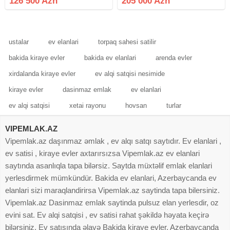
126 500 Azn
205 000 Azn
MANSARD DEYİL ! - Mənzilin xoş
aurası və işıqlı otaqları
ustalar
ev elanlari
torpaq sahesi satilir
bakida kiraye evler
bakida ev elanlari
arenda evler
xirdalanda kiraye evler
ev alqi satqisi nesimide
kiraye evler
dasinmaz emlak
ev elanlari
ev alqi satqisi
xetai rayonu
hovsan
turlar
VIPEMLAK.AZ
Vipemlak.az daşınmaz əmlak , ev alqı satqı saytıdır. Ev elanlari ,
ev satisi , kiraye evler axtarırsızsa Vipemlak.az ev elanlari
saytında asanlıqla tapa bilərsiz. Saytda müxtəlif emlak elanlari
yerlesdirmek mümkündür. Bakida ev elanlari, Azerbaycanda ev
elanlari sizi maraqlandirirsa Vipemlak.az saytinda tapa bilersiniz.
Vipemlak.az Dasinmaz emlak saytinda pulsuz elan yerlesdir, oz
evini sat. Ev alqi satqisi , ev satisi rahat şəkildə həyata keçirə
bilərsiniz. Ev satışında əlavə Bakida kiraye evler, Azerbaycanda