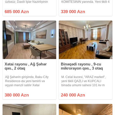
üzbəüz, Daxili İşlər Nazirliyinin
KOMITESININ yanında. Yeni tikili 4
yanı, 145 kv, Premium Təmirli
otaqlı Əla Təmirli Mənzil satılır.
Mənzil Şəhərin tam mərkəzində –
Ümumi sahəsi 112 kv/m, 12/2-ci
685 000 Azn
339 000 Azn
Mərkəzi Univermaq ilə üzbəüz,
mərtəbədə istilik sistemi kombi.
Daxili İşlər Nazirliyinin yanı,
Sənəd
Xətai rayonu , Ağ Şəhər
Binəqədi rayonu , 9-cu
qəs., 2 otaq
mikrorayon qəs., 3 otaq
Ağ Şəhərin girişində, Baku City
M. Celal kucesi, "ARAZ market",
Residence-də yeni təmirli və
yeni tikili QAZLI ve KUPCALI
əşyalı mənzil satılır Xətai
binada umumi sahesi 101 kv m
metrosuna yaxın yerləşən, Ağ
olan 2 otaqdan 3 otaga duzelme
Şəhər layihəsinə daxil olan
menzil satilir. Mertebe 16/10, yaxsi
380 000 Azn
240 000 Azn
prestijli Baku City Residence
temir, doseme parket,
yaşayış kompleksində zövqlə
qurasdirilmis metbex mebeli,
təmir olunmuş