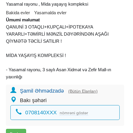
Yasamal rayonu , Mida yaşayış kompleksi
Bakida evler
Yasamalda evler
Ümumi məlumat
QANUNİ 3 OTAQLI+KUPÇALI+İPOTEKAYA
YARARLI+TƏMİRLİ MƏNZİL DƏYƏRİNDƏN AŞAĞI
QİYMƏTƏ TƏCİLİ SATILIR !
MİDA YAŞAYIŞ KOMPLEKSİ !
- Yasamal rayonu, 3 saylı Asan Xidmət və Zefir Mall-ın
yaxınlığı
- 3 otaq (qanuni)
Şamil Əhmədzadə
- 5/9 mərtəbə
(Bütün Elanları)
- 85 kv/m
Bakı şəhəri
- sənəd - çıxarış (kupça)
0708140XXX
- daimi qaz, su, işıq
nömrəni göstər
- kombi istilik sistemi
- təmirli