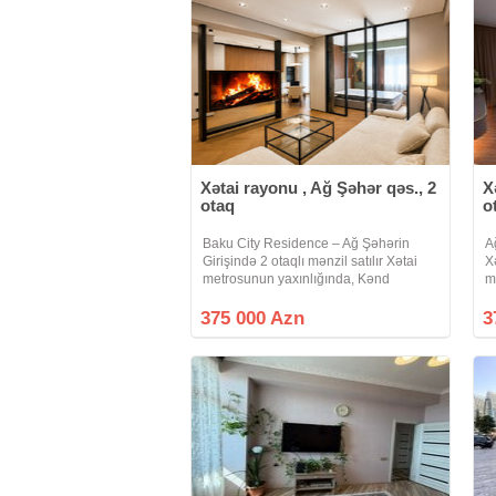
Xətai rayonu , Ağ Şəhər qəs., 2
X
otaq
o
Baku City Residence – Ağ Şəhərin
A
Girişində 2 otaqlı mənzil satılır Xətai
X
metrosunun yaxınlığında, Kənd
m
Təsərrüfatı Nazirliyinin yanında
ş
yerləşən və Ağ Şəhər layihəsinə daxil
k
375 000 Azn
3
olan prestijli Baku City Residence
R
yaşayış