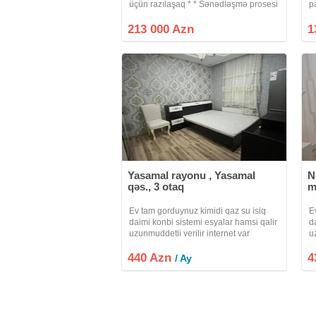
üçün razılaşaq * * Sənədləşmə prosesi
p
tam qanuni və şəffaf şəkildə aparılır * *
M
Binanın tipi : yeni tikili * Otaq Sayı : 2
m
213 000 Azn
1
otaqlı *
y
s
Yasamal rayonu , Yasamal
N
qəs., 3 otaq
m
Ev tam gorduynuz kimidi qaz su isiq
E
daimi konbi sistemi esyalar hamsi qalir
d
uzunmuddetli verilir internet var
u
kandisaner
k
440 Azn
4
/ Ay