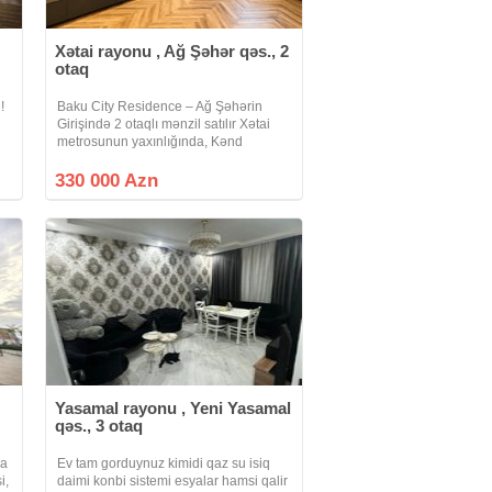
Xətai rayonu , Ağ Şəhər qəs., 2
otaq
!
Baku City Residence – Ağ Şəhərin
Girişində 2 otaqlı mənzil satılır Xətai
metrosunun yaxınlığında, Kənd
.,
Təsərrüfatı Nazirliyinin yanında
yerləşən və Ağ Şəhər layihəsinə daxil
330 000 Azn
olan prestijli Baku City Residence
yaşayış
Yasamal rayonu , Yeni Yasamal
qəs., 3 otaq
ea
Ev tam gorduynuz kimidi qaz su isiq
i,
daimi konbi sistemi esyalar hamsi qalir