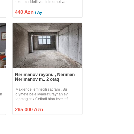
:
uzunmuddetli verilir internet var
kandisaner
%
440 Azn
/ Ay
Nərimanov rayonu , Nəriman
Nərimanov m., 2 otaq
Makler deilem tecili satiram . Bu
ir
qiymete bele kvadraturaynan ev
tapmag cox Cetindi bina teze tefil
verilib ama artig yashayis var .
Menzilden yebi tikilen boyuk parka ve
265 000 Azn
denize goruntu var . Elave suali olsn
yigar bos