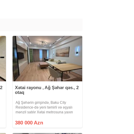
 2
Xətai rayonu , Ağ Şəhər qəs., 2
otaq
Ağ Şəhərin girişində, Baku City
Residence-də yeni təmirli və əşyalı
mənzil satılır Xətai metrosuna yaxın
yerləşən, Ağ Şəhər layihəsinə daxil
olan prestijli Baku City Residence
380 000 Azn
yaşayış kompleksində zövqlə təmir
olunmuş