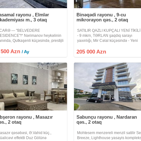
asamal rayonu , Elmlər
Binəqədi rayonu , 9-cu
kademiyası m., 3 otaq
mikrorayon qəs., 2 otaq
İCARƏ — "BELVEDERE
SATILIR QAZLI KUPÇALI YENİ TİKİLİ 
ESIDENCE"!* Nərimanov heykəlinin
- 9 mkrn, TƏRLAN şaqdıq sarayı
anında, Qutkaşenli küçəsində, prestijli
yaxınlığı, Mir Cəlal küçəsində - Yeni
PREMIUM CLASS* kompleksində *3
tikili binada - Qanuni 2 otaqlı, 85 kv.m
 500 Azn
taqa düzəltmə. Əla dizayner təmirli,
19/18 - MANSARD DEYİL ! - Mənzilin
205 000 Azn
/ Ay
ütün mebel və texnika ilə təchiz
xoş aurası və işıqlı otaqları
bşeron rayonu , Masazır
Sabunçu rayonu , Nardaran
əs., 2 otaq
qəs., 2 otaq
asazır qəsəbəsi, Ə.Vahid küç.,
Mohtesem menzereli menzil satilir S
üalicəvi effektli Duz Gölünə
Breeze, Lighthouse yasayis kompleks