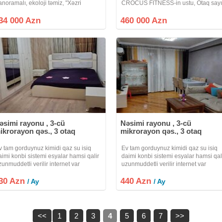
anoramalı, ekoloji təmiz, "Xəzri
CROCUS FITNESS-in ustu, Otaq sayı
TK"yaşayış kompleksində 12
2 Sahe: 74 kv.m Mertebe sayı: 6/6
ərtəbəli binanın 6-cı mərtəbəsində
Qiymet: 460000azn. Xidmet haqqı: 1
34 000 Azn
460 000 Azn
erləşən 65 kv/m sahəsi 2 otaqlı
tudiya mənzil
əsimi rayonu , 3-cü
Nəsimi rayonu , 3-cü
ikrorayon qəs., 3 otaq
mikrorayon qəs., 3 otaq
v tam gorduynuz kimidi qaz su isiq
Ev tam gorduynuz kimidi qaz su isiq
aimi konbi sistemi esyalar hamsi qalir
daimi konbi sistemi esyalar hamsi qal
zunmuddetli verilir internet var
uzunmuddetli verilir internet var
andisaner
kandisaner
30 Azn
440 Azn
/ Ay
/ Ay
<<
1
2
3
4
5
6
7
>>