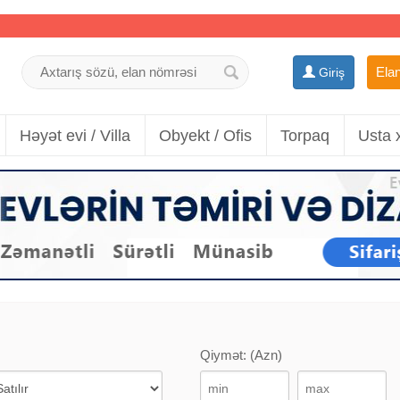
Elan
Giriş
Həyət evi / Villa
Obyekt / Ofis
Torpaq
Usta 
Qiymət: (Azn)