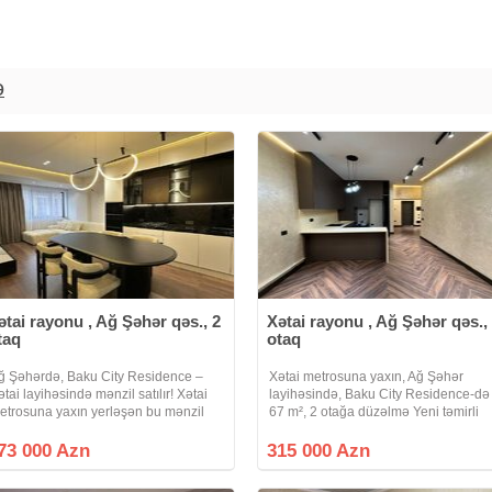
ə
ətai rayonu , Ağ Şəhər qəs., 2
Xətai rayonu , Ağ Şəhər qəs.,
taq
otaq
ğ Şəhərdə, Baku City Residence –
Xətai metrosuna yaxın, Ağ Şəhər
ətai layihəsində mənzil satılır! Xətai
layihəsində, Baku City Residence-də
etrosuna yaxın yerləşən bu mənzil
67 m², 2 otağa düzəlmə Yeni təmirli
əhərin ən müasir və prestijli yaşayış
Parket döşəmə, isti döşəmə ilə təchiz
omplekslərindən birində yerləşir.
olunub Təmirdən sonra yaşayış
73 000 Azn
315 000 Azn
ahat və keyfiyyətli yaşayış üçün
olmayıb Ağıllı bina sistemi ilə idarə