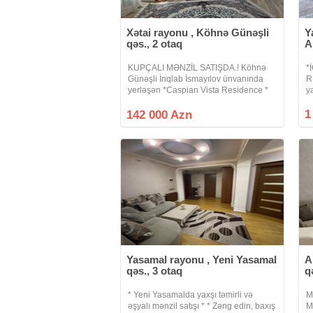
Xətai rayonu , Köhnə Günəşli
Y
qəs., 2 otaq
A
KUPÇALI MƏNZİL SATIŞDA.! Köhnə
*
Günəşli İnqlab İsmayılov ünvanında
R
yerləşən *Caspian Vista Residence *
y
tikinti şirkəti tərəfindən inşa olunan 16
*
mərtəbəli binanın 5 ci mərtəbəsində
1
o
142 000 Azn
ümumi sahəsi 63 kv.m olan 1 dən 2 yə
b
Yasamal rayonu , Yeni Yasamal
A
qəs., 3 otaq
q
* Yeni Yasamalda yaxşı təmirli və
M
əşyalı mənzil satışı * * Zəng edin, baxış
M