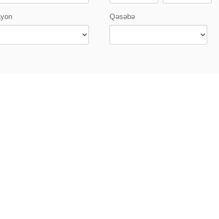
yon
Qəsəbə