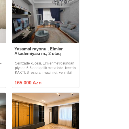
Yasamal rayonu , Elmlər
Akademiyası m., 2 otaq
—
Serifzade kucesi, Elmler metrosundan
piyada 5-6 deqiqelik mesafede, kecmis
KAKTUS restorani yaxinligi, yeni tikili
-
QAZLI binada umumi sahesi 55 kv m
olan 1 otaqdan 2 otaga duzelme
165 000 Azn
lı
menzil satilir. Mertebe 17/15, ela