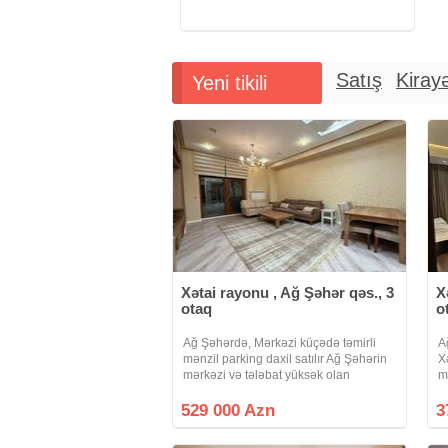
Satış
Kiray
Yeni tikili
Xətai rayonu , Ağ Şəhər qəs., 3
X
otaq
o
Ağ Şəhərdə, Mərkəzi küçədə təmirli
A
mənzil parking daxil satılır Ağ Şəhərin
X
mərkəzi və tələbat yüksək olan
m
hissəsində yerləşən bu mənzil, həm
ş
rahat yaşayış, həm də hazır gəlir
k
529 000 Azn
3
imkanı ilə seçilir. 120 m², 3 otaq
R