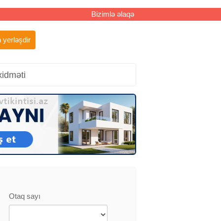
Bizimlə əlaqə
 yerləşdir
xidməti
Otaq sayı