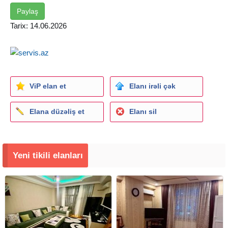
Paylaş
Tarix: 14.06.2026
ViP elan et
Elanı irəli çək
Elana düzəliş et
Elanı sil
Yeni tikili elanları