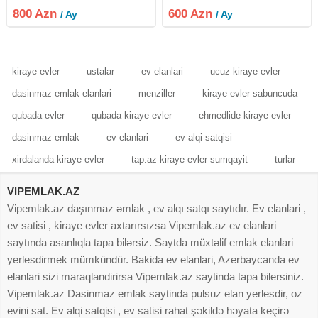
metrosuna və Heydər Əliyev
mərtəbəli binanın 13-cü
800 Azn
600 Azn
/ Ay
/ Ay
Mərkəzinə yaxın, "Günaydın"
mərtəbəsində yerləşir. 30 Azn
restoranı ilə üzbəüz. ​Mərtəbə:
Komendant ödənişidir. Qiymət 600
Azn.
kiraye evler
ustalar
ev elanlari
ucuz kiraye evler
dasinmaz emlak elanlari
menziller
kiraye evler sabuncuda
qubada evler
qubada kiraye evler
ehmedlide kiraye evler
dasinmaz emlak
ev elanlari
ev alqi satqisi
xirdalanda kiraye evler
tap.az kiraye evler sumqayit
turlar
VIPEMLAK.AZ
Vipemlak.az daşınmaz əmlak , ev alqı satqı saytıdır. Ev elanlari ,
ev satisi , kiraye evler axtarırsızsa Vipemlak.az ev elanlari
saytında asanlıqla tapa bilərsiz. Saytda müxtəlif emlak elanlari
yerlesdirmek mümkündür. Bakida ev elanlari, Azerbaycanda ev
elanlari sizi maraqlandirirsa Vipemlak.az saytinda tapa bilersiniz.
Vipemlak.az Dasinmaz emlak saytinda pulsuz elan yerlesdir, oz
evini sat. Ev alqi satqisi , ev satisi rahat şəkildə həyata keçirə