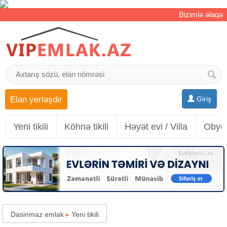
Bizimlə əlaqə
Elan yerləşdir
Giriş
Yeni tikili
Köhnə tikili
Həyət evi / Villa
Obyek
Dasinmaz emlak
▸
Yeni tikili