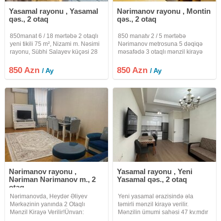
Yasamal rayonu , Yasamal
Nərimanov rayonu , Montin
qəs., 2 otaq
qəs., 2 otaq
850manat 6 / 18 mərtəbə 2 otaqlı
850 manatv 2 / 5 mərtəbə
yeni tikili 75 m², Nizami m. Nəsimi
Nərimanov metrosuna 5 dəqiqə
rayonu, Sübhi Salayev küçəsi 28
məsafədə 3 otaqlı mənzil kirayə
May metrosuna 10–15 dəqiqə,
verilir Nərimanov metrosuna cəmi
Zabitlər bağına 5–8 dəqiqə piyada
5 dəqiqəlik piyada məsafə Səliqəli
850 Azn
850 Azn
/ Ay
/ Ay
məsafədə (28 May metrosuna 10-
və müasir bina 2 yataq otağı +
15 dəq, Zabitlər
geniş qonaq otağı Tam
Nərimanov rayonu ,
Yasamal rayonu , Yeni
Nəriman Nərimanov m., 2
Yasamal qəs., 2 otaq
otaq
Nərimanovda, Heydər Əliyev
Yeni yasamal ərazisində əla
Mərkəzinin yanında 2 Otaqlı
təmirli mənzil kirayə verilir.
Mənzil Kirayə Verilir! ​Ünvan:
Mənzilin ümumi sahəsi 47 kv.mdır
Nərimanov rayonu, Nərimanov
və 2 otaqdan ibarətdir. Mənzil 16