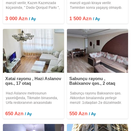
mənzil verilir, Kazım Kazımzadə
mənzil əşyalı kirayə verilir.
küçəsində, " Dədə Qorqud Parkı ",
Təmirdən sonra yaşayış olmayıb.
" Zooloji Parkı " və " Gənclik "
metrosu yaxinliğinda. Mərtəbə:
3 000 Azn
1 500 Azn
/ Ay
/ Ay
9/6. Ümumi sahəsi:
Xətai rayonu , Həzi Aslanov
Sabunçu rayonu ,
qəs., 17 otaq
Bakixanov qəs., 2 otaq
Həzi Aslanov metrosunun
Sabunçu rayonu Bakıxanov qəs.
yaxınlığında, Tikmatın binasında,
Akkordun binalarında yerleşir
Urfa restoranının arxasındakı
menzil .1otaqdan 2ə düzəlmədir.
məhəllədə 84 m², 2 otaqlı + əlavə
Əşyalıdır , yaşamaq üçün hərbir
üst otaqlı, tam əşyalı mənzil kirayə
şəraiti var. 19 mertebeli binanın
650 Azn
550 Azn
/ Ay
/ Ay
verilir. Mənzil 17 mərtəbəli binanın
18ci mertebesindedir. Mənzil
17-ci yaşayış
200manat depozitlə verilir.