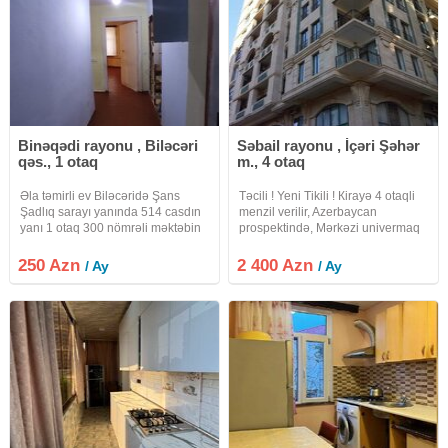
Binəqədi rayonu , Biləcəri
Səbail rayonu , İçəri Şəhər
qəs., 1 otaq
m., 4 otaq
Əla təmirli ev Biləcəridə Şans
Təcili ! Yeni Tikili ! Кirayə 4 otaqli
Şadlıq sarayı yanında 514 casdın
menzil verilir, Azerbaycan
yanı 1 otaq 300 nömrəli məktəbin
prospektində, Mərkəzi univermaq
yaxnğda 5/1 də bina evi boş
(MUM), "Fəvvarələr" meydani və
vəziyətdə olan ev verlir başqa
"İçərişəhər" metrosu yaxinliğinda.
250 Azn
2 400 Azn
/ Ay
/ Ay
evlər də var öz şəkilləri
Mərtəbə: 16/4. Ümumi sahəsi: 150
kv