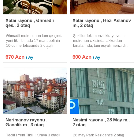
Xətai rayonu , Əhmədli
Xətai rayonu , Həzi Aslanov
qəs., 2 otaq
m., 2 otaq
Əhmədli metrosunun tam çıxışında
Şekillerdeki menzil kiraye verilir.
yeni tikili binada 17 mərtəbəlinin
metronun cixisinda, akkordun
10-cu mərtəbəsində 2 otaqlı
binalarinda, tam esyali menzildir.
mənzil UZUNMŨDDƏTLİ kirayə
verilir. Mənzilin ümumi sahəsi 57
670 Azn
600 Azn
/ Ay
/ Ay
kv m. Qaz, su, işıq daimidir. İstilik
sistemi kombi ilə
Nərimanov rayonu ,
Nəsimi rayonu , 28 May m.,
Gənclik m., 3 otaq
2 otaq
Təcili ! Yeni Tikili ! Kirayə 3 otaqli
28 may Park Rezidence 2 otag