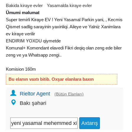
Bakida kiraye evler
Yasamalda kiraye evler
Ümumi məlumat
Super temirli
Kiraye EV
! Yeni Yasamal Parkin yani, , Kecmis
Qismet sadlig sarayinin yaxinliqi. Aileye ve Yalniz Xanimlara
ev
kiraye
verilir
ENDIRIM YOXDU qiymetde
Komunal+ Komendant elavedi Fikri deqiq olan zeng ede biler
zeng ve ya Whatsapp zengi..
Komision 160m
.. ..
Bu elanın vaxtı bitib. Oxşar elanlara baxın
Ev Satan + Ev Kiraye verenler melumatlari yaza biler
Rieltor Agent
(Bütün Elanları)
whatsapdan
Bakı şəhəri