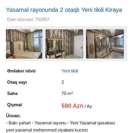
Yasamal rayonunda 2 otaqlı Yeni tikili Kirayə
verilir, 70 m²
Elan nömrəsi: 793457
Əmlakın növü
Yeni tikili
Otaq sayı
2
Sahə
70 m²
Qiymət
580 Azn
/ Ay
Ünvan:
•
Bakı şəhəri
•
Yasamal rayonu
•
Yeni Yasamal qəsəbəsi
yeni yasamal mehemmed xiyabani kucesi