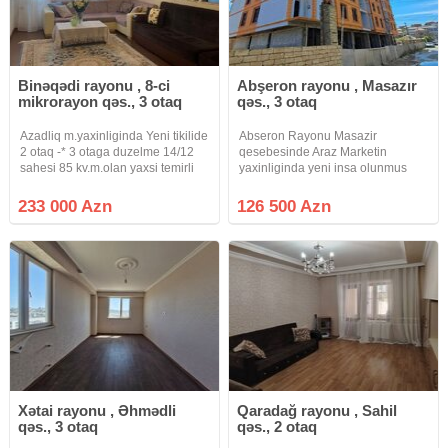
Binəqədi rayonu , 8-ci
Abşeron rayonu , Masazır
mikrorayon qəs., 3 otaq
qəs., 3 otaq
Azadliq m.yaxinliginda Yeni tikilide
Abseron Rayonu Masazir
2 otaq -* 3 otaga duzelme 14/12
qesebesinde Araz Marketin
sahesi 85 kv.m.olan yaxsi temirli
yaxinliginda yeni insa olunmus
menzil satilir.Menzilin yaxsi
binada 3 otaqli umumi sahesi 115
Proyekti var.Binanin heyeti ve
kv olan menzil satilir kv 1100 azn
233 000 Azn
126 500 Azn
Parkingi var.Butun infrastrukturlar
yaxinliqda yerlesir
Xətai rayonu , Əhmədli
Qaradağ rayonu , Sahil
qəs., 3 otaq
qəs., 2 otaq