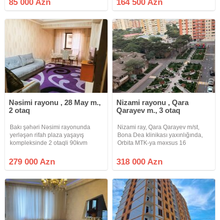
85 000 Azn
164 500 Azn
Nəsimi rayonu , 28 May m.,
Nizami rayonu , Qara
2 otaq
Qarayev m., 3 otaq
Bakı şəhəri Nəsimi rayonunda
Nizami ray, Qara Qarayev m/st,
yerləşən rifah plaza yaşayış
Bona Dea klinikası yaxınlığında,
kompleksinde 2 otaqli 90kvm
Orbita MTK-ya məxsus 16
temirli her bir şeriatı var qaz su işıq
mərtəbəli binanın 8-ci
daimidir kupça var ipotekaya
mərtəbəsində, qanuni 3 otaq
279 000 Azn
318 000 Azn
yararlidi real insanlar əlaqə
sahəsi 106 kv m olan kupçalı
saxlasın təcili satilir
podmayak mənzil satılır. Mənzildə
sanxetnik,