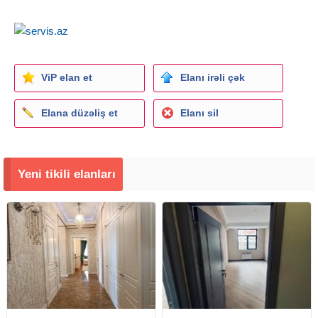
Kupça üçün sənədlər artıq FHN-ə təqdim olunub.
ViP elan et
Elanı irəli çək
Elana düzəliş et
Elanı sil
Yeni tikili elanları