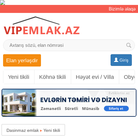
Bizimlə əlaqə
Elan yerləşdir
Giriş
Yeni tikili
Köhnə tikili
Həyət evi / Villa
Obyek
Dasinmaz emlak
▸
Yeni tikili