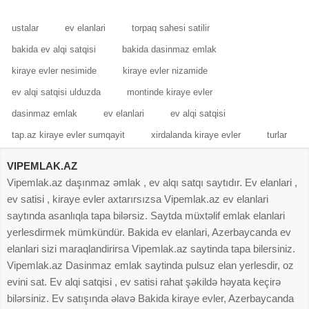
mərtəbədə yerləşən, geniş və
Masazırın ən sakit ideal prestijli
işıqlı 6
ustalar
ev elanlari
torpaq sahesi satilir
bakida ev alqi satqisi
bakida dasinmaz emlak
kiraye evler nesimide
kiraye evler nizamide
ev alqi satqisi ulduzda
montinde kiraye evler
dasinmaz emlak
ev elanlari
ev alqi satqisi
tap.az kiraye evler sumqayit
xirdalanda kiraye evler
turlar
VIPEMLAK.AZ
Vipemlak.az daşınmaz əmlak , ev alqı satqı saytıdır. Ev elanlari ,
ev satisi , kiraye evler axtarırsızsa Vipemlak.az ev elanlari
saytında asanlıqla tapa bilərsiz. Saytda müxtəlif emlak elanlari
yerlesdirmek mümkündür. Bakida ev elanlari, Azerbaycanda ev
elanlari sizi maraqlandirirsa Vipemlak.az saytinda tapa bilersiniz.
Vipemlak.az Dasinmaz emlak saytinda pulsuz elan yerlesdir, oz
evini sat. Ev alqi satqisi , ev satisi rahat şəkildə həyata keçirə
bilərsiniz. Ev satışında əlavə Bakida kiraye evler, Azerbaycanda