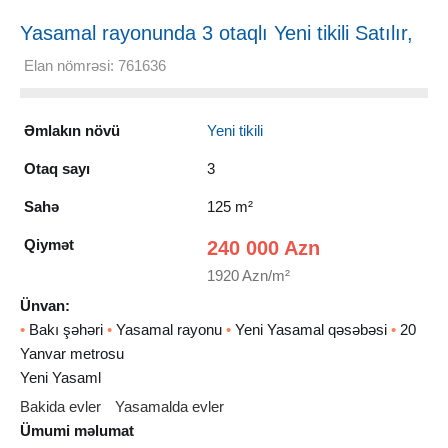
Yasamal rayonunda 3 otaqlı Yeni tikili Satılır,
125 m²
Elan nömrəsi: 761636
Əmlakın növü
Yeni tikili
Otaq sayı
3
Sahə
125 m²
Qiymət
240 000 Azn
1920 Azn/m²
Ünvan:
•
Bakı şəhəri
•
Yasamal rayonu
•
Yeni Yasamal qəsəbəsi
•
20
Yanvar metrosu
Yeni Yasaml
Bakida evler
Yasamalda evler
Ümumi məlumat