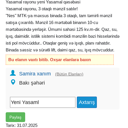
Yasamal rayonu yeni Yasamal qəsəbəsi
Yasamal rayonu, 3 otaqlı mənzil satılır!
"Nes" MTK-ya məxsus binada 3 otaqlı, tam təmirli mənzil
satışa çıxarılıb. Mənzil 16 mərtəbəli binanın 10-cu
mərtəbəsində yerləşir. Ümumi sahəsi 125 kv.m-dir. Qaz, su,
işıq, daimidir. istilik sistemi kombidi mənzilin bəzi hisselərində
isti pol mövcüddur.. Otaqlar geniş və işıqlı, planı rahatdır.
Binada səssiz və sürətli lift, daimi qaz, su, işıq mövcuddur.
Mərkəzi istilik sistemi, geniş və səliqəli həyət, təhlükəsizlik
Bu elanın vaxtı bitib. Oxşar elanlara baxın
kamerası və nəzarət sistemi var.
Metroya piyada 10-15 dəqiqəlik məsafədə yerləşir. Ətrafda
Samira xanım
(Bütün Elanları)
məktəb, bağça, supermarket və digər iaşə obyektləri
Bakı şəhəri
mövcuddur – yaşayış üçün ideal yerdir.
Mənzil hazırda əşyasız satışdadır. Əşyalarla birlikdə də satış
mümkündür.
Qiymət (əşyasız): 220, 000 AZN
Əşyalı qiymət: 240, 000 AZN
Paylaş
Ofisin xidmət haqqı 1%- təşkil edir !!
Sənəd: Müqavilə ilə satılır.
Tarix: 31.07.2025