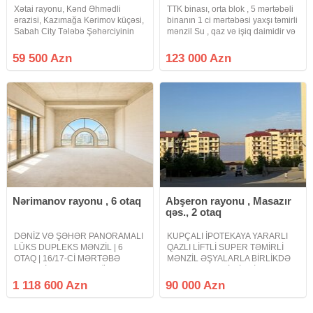
Xətai rayonu, Kənd Əhmədli
TTK binası, orta blok , 5 mərtəbəli
ərazisi, Kazımağa Kərimov küçəsi,
binanın 1 ci mərtəbəsi yaxşı təmirli
Sabah City Tələbə Şəhərciyinin
mənzil Su , qaz və işiq daimidir və
yanı, Kristalın inşa etdiyi yaşayış
əlavə olaraq su çəni mövcuddur
kompleksində 14 mərtəbəli
.Kupça (çıxarış) var. Mənzil əşyalı
59 500 Azn
123 000 Azn
binanın 9-cu mərtəbəsində
satılır Ev özümündür Allah alana
yerləşən, ümumi sahəsi 82.29 m²
da
olan
Nərimanov rayonu , 6 otaq
Abşeron rayonu , Masazır
qəs., 2 otaq
DƏNİZ VƏ ŞƏHƏR PANORAMALI
KUPÇALI İPOTEKAYA YARARLI
LÜKS DUPLEKS MƏNZİL | 6
QAZLI LİFTLİ SUPER TƏMİRLİ
OTAQ | 16/17-Cİ MƏRTƏBƏ
MƏNZİL ƏŞYALARLA BİRLİKDƏ
DƏYƏRİNDƏN ÇOX DÜŞMƏ
SATILIR PRESTİJLİ ELİT YAŞAYIŞ
QİYMƏTƏ SATILIR.! Dəniz və
KOMPLEKSİ DUZ GÖLÜ İLƏ
1 118 600 Azn
90 000 Azn
şəhər panoramasına açılan unikal
ÜZBƏÜZ YERLƏŞƏN ABŞERON
dupleks mənzil 16/17-ci
CİTY MASAZIR KOMPLEKSİ.