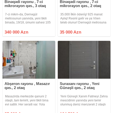
Binəqədi rayonu , 7-ci
Binəqədi rayonu , 7-ci
mikrorayon qəs., 3 otaq
mikrorayon qəs., 2 otaq
7-ci mikrn-da, Dərnəgül
35.000 İlki̇n ödəni̇ş! 925 manat
metrosunun yanında, yeni tikili
Aylıq! Rəsmi̇ gəli̇r və ya Vöen
binada, 19/18, ümumi sahəsi 105
tələb olunur! Dərnəgül metrosuna
m² olan, super təmirli və tam əşyalı
yaxın, Cəfər Xəndan küç, West
3 otaqlı mənzil satılır. Mənzilin
Town Yaşayış Kompleksində 2
340 000 Azn
35 000 Azn
super panoraması var. Yaxınlıqda
otaq studio mənzil çıxarılır. 16
hər bir infrastruktur
mərtəbəli binanın 6-cı
Abşeron rayonu , Masazır
Suraxanı rayonu , Yeni
qəs., 2 otaq
Günəşli qəs., 2 otaq
Masazirda merkezde qanuni 2
Yeni Günəşli Xanım Fatmeyi Zəhra
otaqli, tam temirli, yeni tikili bina
məscidinin yanında yeni təmir
evi satilir. Her seraiti var. Yola
olunmuş dəniz mənzərəli 2 otaqlı
yaxindi. Esyalarla birge satilir
mənzil qaz su işığ daimidir Çıxarış
tezliklə veriləcək