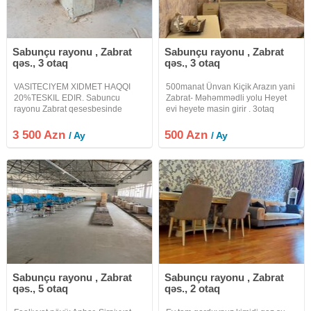
Sabunçu rayonu , Zabrat
Sabunçu rayonu , Zabrat
qəs., 3 otaq
qəs., 3 otaq
VASITECIYEM XIDMET HAQQI
500manat Ünvan Kiçik Arazın yani
20%TESKIL EDIR. Sabuncu
Zabrat- Məhəmmədli yolu Heyet
rayonu Zabrat qesesbesinde
evi heyete masin girir . 3otaq
esyali Mebel Fabriki icareye
iyulun 20bosalir uşaqsız seliqeli
verilir.Fabrikin umumi sahesi
aileye verilir ful esyali yeni
3 500 Azn
500 Azn
/ Ay
/ Ay
500kvadratdi.Heyet yani sahesi
temirlidi #ok0305
550kvadrat.Obyektde qaz, su, isiq
3faza var.Senedleri
Sabunçu rayonu , Zabrat
Sabunçu rayonu , Zabrat
qəs., 5 otaq
qəs., 2 otaq