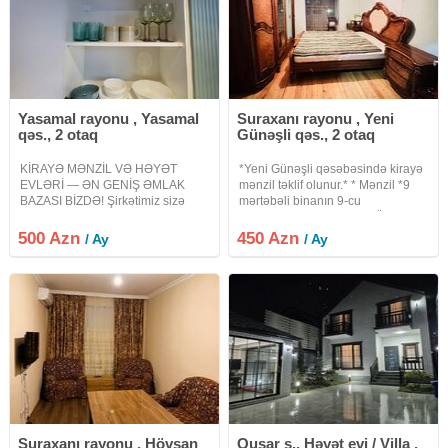
Yasamal rayonu , Yasamal
Suraxanı rayonu , Yeni
qəs., 2 otaq
Günəşli qəs., 2 otaq
KİRAYƏ MƏNZİL VƏ HƏYƏT
*Yeni Günəşli qəsəbəsində kirayə
EVLƏRİ — ƏN GENİŞ ƏMLAK
mənzil təklif olunur.* * Mənzil *9
BAZASI BİZDƏ! Şirkətimiz sizə
mərtəbəli binanın 9-cu
şəhərin və ətraf ərazilərin ən
mərtəbəsində* yerləşir. * Ümumi
sərfəli kirayə mənzil və həyət
sahəsi *65 kv.m* təşkil edir. * *2
500 Azn
450 Azn
/ Ay
/ Ay
evlərini təqdim edir. Bizdə bazarda
otaqlı* mənzildir və yaşayış üçün
hər yerdə olmayan, xüsusi və
əlverişli planlaşdırmaya
daim
Suraxanı rayonu , Hövsan
Qusar ş., Həyət evi / Villa ,