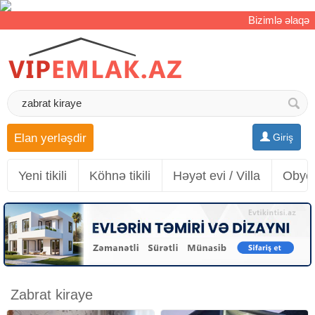
Bizimlə əlaqə
Elan yerləşdir
Giriş
Yeni tikili
Köhnə tikili
Həyət evi / Villa
Obyek
Zabrat kiraye