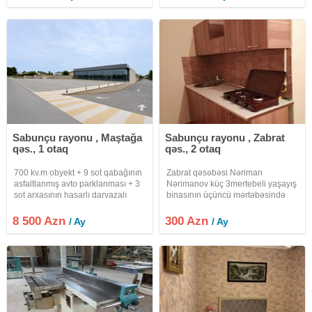
sistemi quraşdırılıb. Istilik
sistemi quraşdırılıb. Istilik
kombidir.Menzilde soyuducu,
kombidir.Menzilde soyuducu,
Sabunçu rayonu , Maştağa
Sabunçu rayonu , Zabrat
qəs., 1 otaq
qəs., 2 otaq
700 kv.m obyekt + 9 sot qabağının
Zabrat qəsəbəsi Nəriman
asfaltlanmış avto parklanması + 3
Nərimanov küç 3mertebeli yaşayış
sot arxasının hasarlı darvazalı
binasının üçüncü mərtəbəsində
həyəti ( Həyətindən də obyektə
yerləşən 2 otaqlı mənzil kirayə
arxa giriş qapısı var ) Aylıq 8500
verilir.Bina yeni tikilib.Menzilde TV
8 500 Azn
300 Azn
/ Ay
/ Ay
Azn icarə. Təmirinin
və wifi sistemi quraşdırılıb. Istilik
tamamlanması təyinata uyğun
kombidir.Menzilde