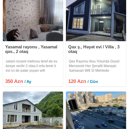
Yasamal rayonu , Yasamal
Qax ş., Həyət evi / Villa , 3
qəs., 2 otaq
otaq
salam nizami metrosu teref de ev
Qax Rayonu Ilisu Yolunda Gozel
kiraye verilir 2 otaq li orta temir li
Menzereli Her Şeraitli Manqalı
evi ici de patar yuyan wifi
Samavari Wifi Si Mehlede
kadisaner her sey var tam temir li
Oturmaga Yeri Olan Heyet Evi
ev di evi aile ve xanim lara ve
Villa Kiraye Verilir Etrafli Melumat
350 Azn
120 Azn
/ Ay
/ Gün
oglan lara verilir uzun mudetli
Üçün Zeng Edin Xos Istirahetler
verilir ev kiraye