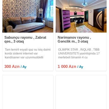
Sabunçu rayonu , Zabrat
Nərimanov rayonu ,
qəs., 3 otaq
Gənclik m., 3 otaq
Tam temirli esyali qaz su isiq daimi
OLIMPIK STAR , INQLAB , TIBB
konbi sistemi internet var
UNIVERISITETI yaxinliqinda 17
kandisaner var uzunmuddetli
mertebeli binanin 4 cu
verilir.
mertebesinde 3 otaqli menzil
kiraye verilir. DEPOZIT
300 Azn
1 000 Azn
/ Ay
/ Ay
MUTLEQDIR. Uzun müddetli
olaraq verilir. Heyetinde ve
binanin altinda avto