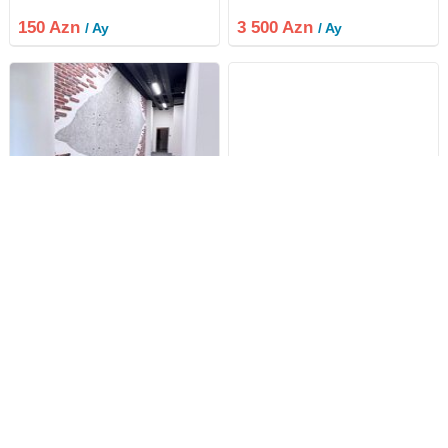
əhatəsində , 28 may , Sahil metro
stansiyasının yaxınlığında yerləşir.
150 Azn
3 500 Azn
/ Ay
/ Ay
Biznes mərkəz müasir memarlıq
üslubunda inşa
Nəsimi rayonu , Kubinka
Yasamal rayonu , 1 otaq
qəs., 4 otaq
Şəhərin mərkəzində AF Business
Bütün əşyaları ilə hazır mənzil gir
House-un 4-cü mərətəbəsində
yaşa. Mənzildə hər şey
160 kv.m sahəli ofis icarəyə verilir.
qaydasımdadır. Kombi,
Ofis super təmirlidir. Bir çox
paltaryuyan, soyuducu,
fəaliyyət sahələrinə uygundur.
kondisioner, televizor və s var.
3 900 Azn
520 Azn
/ Ay
/ Ay
Əşyasız olaraq icarəyə verilir.
Bütün əşyalar təzədi.
Daxilində mətbəx və 2