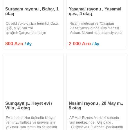
Suraxanı rayonu , Bahar, 1
Yasamal rayonu , Yasamal
otaq
qəs., 4 otaq
Obyekt 75kv-dır.Ela temirlidi.Qazı,
Nizami metrosu və "Caspian
işığı, suyu var.Yol
Plaza" yaxınlığında lüks mənzil!
qırağıdı.Qarşısında maşın
Məkan: Nizami metrostansiyasına
saxlamağa yeri var.
yaxın, "Caspian Plaza"dan cəmi 3
dəqiqəlik piyada məsafədə.
800 Azn
2 000 Azn
/ Ay
/ Ay
Şəhərin mərkəzi, təhlükəsiz və
prestijli
Sumqayıt ş., Həyət evi /
Nəsimi rayonu , 28 May m.,
Villa , 4 otaq
5 otaq
Ev tələbə qızlar üçündür kirayə
AF Mall Biznes Mərkəzi şəhərin
verilir Ev kollecə və üniversitetə
tam mərkəzində , Qış parkı ,
yaxındır Tam təmirli və səliqəlidir
H.Əliyev və C.Cabbarlı parklarının