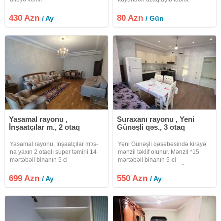
qoynunda ruhunuzun dincəldiyi
gözəl mənzərəli kirayə evə dəvət
430 Azn
80 Azn
/ Ay
/ Gün
edirik
Yasamal rayonu ,
Suraxanı rayonu , Yeni
İnşaatçılar m., 2 otaq
Günəşli qəs., 3 otaq
Yasamal rayonu, İnşaatçılar mt/s-
Yeni Günəşli qəsəbəsində kirayə
na yaxın 2 otaqlı super təmirli 14
mənzil təklif olunur. Mənzil *15
mərtəbəli binanın 5 ci
mərtəbəli binanın 5-ci
mərtəbəsində 2 otaqlı yaxşı təmirli
mərtəbəsində* yerləşir. Ümumi
ümumi sahəsi 70 kvadratmetr olan
sahəsi *72 kv.m* təşkil edir. Mənzil
699 Azn
550 Azn
/ Ay
/ Ay
mənzil kirayə verilir.Mənzilin
*3 otaqlı studio tipli*
yaşamaq üçün hər bir
planlaşdırmaya malikdir və *tam