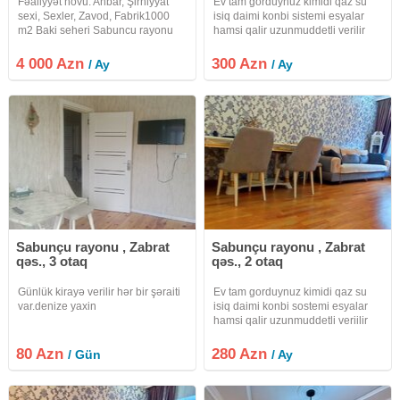
Fəaliyyət növü: Anbar, Şirniyyat
Ev tam gorduynuz kimidi qaz su
sexi, Sexler, Zavod, Fabrik1000
isiq daimi konbi sistemi esyalar
m2 Baki seheri Sabuncu rayonu
hamsi qalir uzunmuddetli verilir
Zabrat qes.de yerlesen umumi
internet var Heyet pultnan qapi
sahesi 1000 kv/m olan obyekt
10neferlik aile stolu .aole
4 000 Azn
300 Azn
/ Ay
/ Ay
icareye verilir. Tam hazır və işlək
yellenceyi das manqal masin
vəziyyətdə olan tikiş sexi
saxlamaga yeri .yer tamet ustu
Sabunçu rayonu , Zabrat
Sabunçu rayonu , Zabrat
qəs., 3 otaq
qəs., 2 otaq
Günlük kirayə verilir hər bir şəraiti
Ev tam gorduynuz kimidi qaz su
var.denize yaxin
isiq daimi konbi sostemi esyalar
hamsi qalir uzunmuddetli veriilir
80 Azn
280 Azn
/ Gün
/ Ay