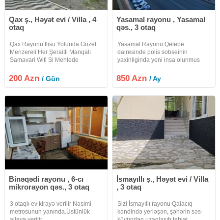
Qax ş., Həyət evi / Villa , 4
Yasamal rayonu , Yasamal
otaq
qəs., 3 otaq
Qax Rayonu Ilisu Yolunda Gozel
Yasamal Rayonu Qelebe
Menzereli Her Şeraitli Manqalı
dairesinde polis sobseinin
Samavari Wifi Si Mehlede
yaxinliginda yeni insa olunmus
Oturmaga Yeri Olan Heyet Evi
binanin 6 ci mertebesinde umumi
Villa Kiraye Verilir Etrafli Melumat
sahesi 135 kv olan qanuni 3 otaqli
200 Azn
850 Azn
/ Gün
/ Ay
Üçün Zeng Edin Xos Istirahetler
135 kv tam temirli esyasiz menzil
kiraye verilir
Binəqədi rayonu , 6-cı
İsmayıllı ş., Həyət evi / Villa
mikrorayon qəs., 3 otaq
, 3 otaq
3 otaqlı ev kirayə verilir Nəsimi
Sizi İsmayıllı rayonu Qalacıq
metrosunun yanında.Üstünlük
kəndində yerləşən, şəhərin səs-
ailəyə verilir
küyündən uzaqlaşıb təbiət