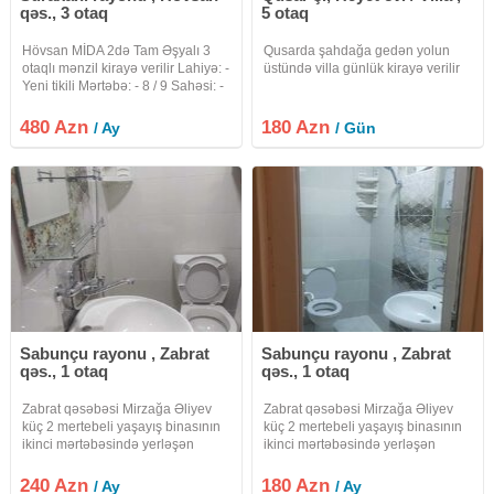
qəs., 3 otaq
5 otaq
Hövsan MİDA 2də Tam Əşyalı 3
Qusarda şahdağa gedən yolun
otaqlı mənzil kirayə verilir Lahiyə: -
üstündə villa günlük kirayə verilir
Yeni tikili Mərtəbə: - 8 / 9 Sahəsi: -
75 kv.m. Otaq sayı: - 3 (Qanuni 3
otaq) Evin cəhəti (istiqaməti) –
480 Azn
180 Azn
/ Ay
/ Gün
Orta Kommunal:- Qaz, su, elektrik
Sabunçu rayonu , Zabrat
Sabunçu rayonu , Zabrat
qəs., 1 otaq
qəs., 1 otaq
Zabrat qəsəbəsi Mirzağa Əliyev
Zabrat qəsəbəsi Mirzağa Əliyev
küç 2 mertebeli yaşayış binasının
küç 2 mertebeli yaşayış binasının
ikinci mərtəbəsində yerləşən
ikinci mərtəbəsində yerləşən
1otaqlı mənzil kirayə verilir.Bina
1otaqlı mənzil kirayə verilir.Bina
yeni tikilib.Menzilde TV və wifi
yeni tikilib.Menzilde TV və wifi
240 Azn
180 Azn
/ Ay
/ Ay