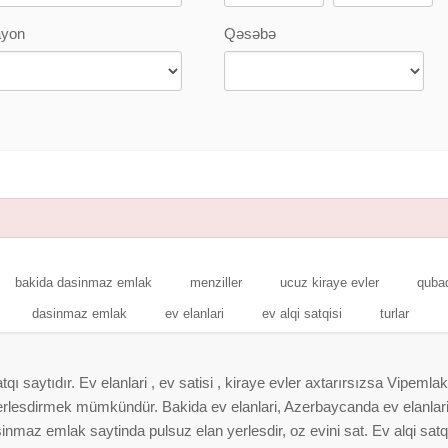
yon
Qəsəbə
bakida dasinmaz emlak
menziller
ucuz kiraye evler
qubad
dasinmaz emlak
ev elanlari
ev alqi satqisi
turlar
 saytıdır. Ev elanlari , ev satisi , kiraye evler axtarırsızsa Vipemlak
 yerlesdirmek mümkündür. Bakida ev elanlari, Azerbaycanda ev elanlar
nmaz emlak saytinda pulsuz elan yerlesdir, oz evini sat. Ev alqi satqis