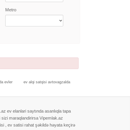
Metro
a evler
ev alqi satqisi avtovagzalda
.az ev elanlari saytında asanlıqla tapa
i sizi maraqlandirirsa Vipemlak.az
i , ev satisi rahat şəkildə həyata keçirə