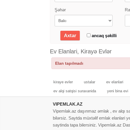
Şəhər
Ra
ancaq şəkilli
Ev Elanlari, Kirayə Evlər
Elan tapılmadı
kiraye evler
ustalar
ev elanlari
ev alqi satqisi suraxanida
yeni bina evi
VIPEMLAK.AZ
Vipemlak.az daşınmaz əmlak , ev alqı satqı
bilərsiz. Saytda müxtəlif emlak elanlari
saytinda tapa bilersiniz. Vipemlak.az Dasi