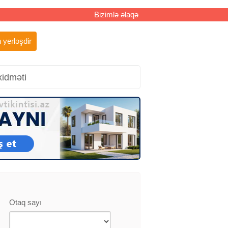
Bizimlə əlaqə
 yerləşdir
xidməti
Otaq sayı