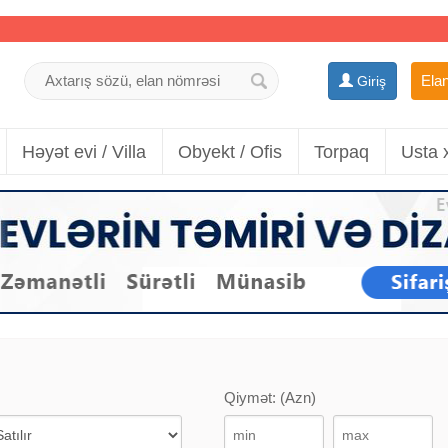
Elan
Giriş
Həyət evi / Villa
Obyekt / Ofis
Torpaq
Usta 
Qiymət: (Azn)