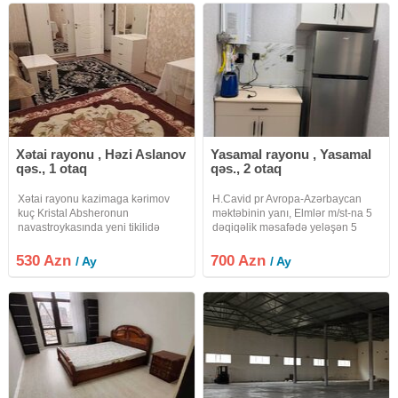
Xətai rayonu , Həzi Aslanov
Yasamal rayonu , Yasamal
qəs., 1 otaq
qəs., 2 otaq
Xətai rayonu kazimaga kərimov
H.Cavid pr Avropa-Azərbaycan
kuç Kristal Absheronun
məktəbinin yanı, Elmlər m/st-na 5
navastroykasında yeni tikilidə
dəqiqəlik məsafədə yeləşən 5
mənzil kirayə verilir.Mənzil Hər
mərtəbəli binanın 4 cü
seyle təchiz olunub , kombi , isti
mərtəbəsində ümumi sahəsi 55
530 Azn
700 Azn
/ Ay
/ Ay
pol, bütün mətbəx mebeli və
kv.m olan 2 otaqlı (1 dən 2 yə
kondisioner vifi avadanlıqların en
düzəlmə) mənzil tam əşyalı kirayə
verilir