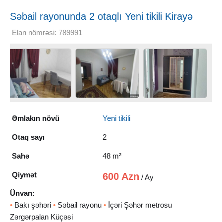
Səbail rayonunda 2 otaqlı Yeni tikili Kirayə
verilir, 48 m²
Elan nömrəsi: 789991
Əmlakın növü
Yeni tikili
Otaq sayı
2
Sahə
48 m²
Qiymət
600 Azn
/ Ay
Ünvan:
•
Bakı şəhəri
•
Səbail rayonu
•
İçəri Şəhər metrosu
Zərgərpalan Küçəsi