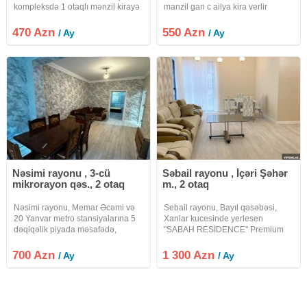
kompleksdə 1 otaqlı mənzil kirayə
manzil gan c ailya kira verlir
verilir. Müştəri fərqi yoxdu tək
mertbasi 9 dur qaz su islq
bəydə səliqəli olarsa qala bilər.
dayimidir istlik kombidir internet
470 Azn
550 Azn
/ Ay
/ Ay
vardlr vasitcanin xidmat haql 20%
fayizdir
Nəsimi rayonu , 3-cü
Səbail rayonu , İçəri Şəhər
mikrorayon qəs., 2 otaq
m., 2 otaq
Nəsimi rayonu, Memar Əcəmi və
Sebail rayonu, Bayıl qəsəbəsi,
20 Yanvar metro stansiyalarına 5
Xanlar kucesinde yerlesen
dəqiqəlik piyada məsafədə,
"SABAH RESİDENCE" Premium
Moskva Univermağının yanında
Lüks yasayıs kompleksinde 2
yerləşən 5 mərtəbəli binanın 1-ci
otaqli ela temirli menzil kirayeye
700 Azn
1 300 Azn
/ Ay
/ Ay
mərtəbəsində 2 otaqlı mənzil
verilir. 18/8, 83kv.m., san.qovsaqi,
kirayə verilir. Mənzil yeni təmirdən
her bir meiset avadanliqi