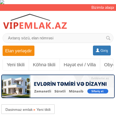
Bizimlə əlaqə
Elan yerləşdir
Giriş
Yeni tikili
Köhnə tikili
Həyət evi / Villa
Obyek
Dasinmaz emlak
▸
Yeni tikili