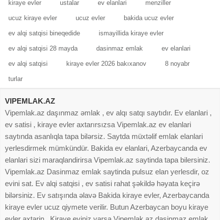
kiraye evler
ustalar
ev elanlari
menziller
ucuz kiraye evler
ucuz evler
bakida ucuz evler
ev alqi satqisi bineqedide
ismayillida kiraye evler
ev alqi satqisi 28 mayda
dasinmaz emlak
ev elanlari
ev alqi satqisi
kiraye evler 2026 bakıxanov
8 noyabr
turlar
VIPEMLAK.AZ
Vipemlak.az daşınmaz əmlak , ev alqı satqı saytıdır. Ev elanlari ,
ev satisi , kiraye evler axtarırsızsa Vipemlak.az ev elanlari
saytında asanlıqla tapa bilərsiz. Saytda müxtəlif emlak elanlari
yerlesdirmek mümkündür. Bakida ev elanlari, Azerbaycanda ev
elanlari sizi maraqlandirirsa Vipemlak.az saytinda tapa bilersiniz.
Vipemlak.az Dasinmaz emlak saytinda pulsuz elan yerlesdir, oz
evini sat. Ev alqi satqisi , ev satisi rahat şəkildə həyata keçirə
bilərsiniz. Ev satışında əlavə Bakida kiraye evler, Azerbaycanda
kiraye evler ucuz qiymete verilir. Butun Azerbaycan boyu kiraye
evler axtarin . Kiraye eviniz varsa Vipemlak.az dasinmaz emlak