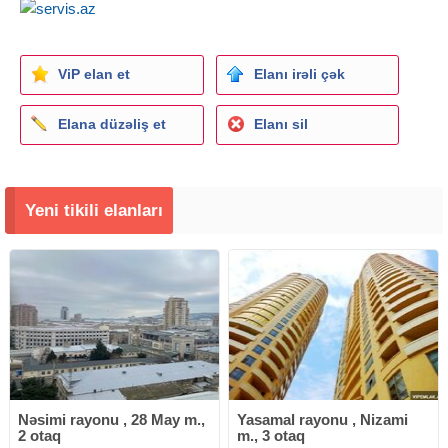
ViP elan et
Elanı irəli çək
Elana düzəliş et
Elanı sil
Yeni tikili elanları
Nəsimi rayonu , 28 May m.,
Yasamal rayonu , Nizami
2 otaq
m., 3 otaq