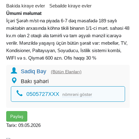
Bakida kiraye evler
Sebailde kiraye evler
Ümumi məlumat
İçəri Şərəh m/st-na piyada 6-7 dəq məsafədə 189 saylı
məktəbin arxasında köhnə tikili binanın 1/1-ci mərt. sahəsi 48
kv.m olan 2 otaqlı əla təmirli və tam əşyalı mənzil icarəyə
verilir. Mənzildə yaşayış üçün bütün şərait var: mebellər, TV,
Kondisioner, Paltayuyan, Soyuducu, İstilik sistemi kombi,
WIFI və s. Qiyməti 600 azn. Ofis haqqı 30 %
Sadiq Bəy
(Bütün Elanları)
Bakı şəhəri
0505727XXX
nömrəni göstər
Paylaş
Tarix: 09.05.2026