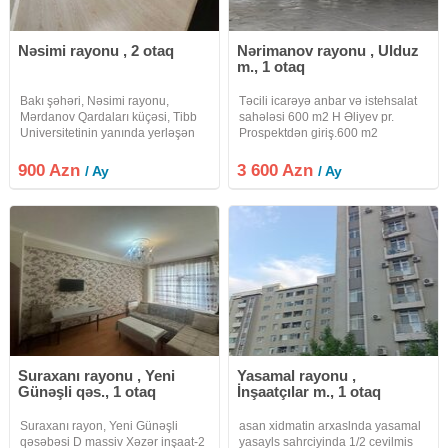
Nəsimi rayonu , 2 otaq
Nərimanov rayonu , Ulduz
m., 1 otaq
Bakı şəhəri, Nəsimi rayonu,
Təcili icarəyə anbar və istehsalat
Mərdanov Qardaları küçəsi, Tibb
sahələsi 600 m2 H Əliyev pr.
Universitetinin yanında yerləşən
Prospektdən giriş.600 m2
18 mərtəbəli yeni tikili binanın 12-
Hündürlük 6 metr. 10 yük maşını
ci mərtəbəsində 2 otaqlı mənzil
üçün parkinq Döşəmə üzlənmiş
900 Azn
3 600 Azn
/ Ay
/ Ay
kirayə verilir. İşıq, su, qaz daimidir.
beton divarlar daş tavanlar
İstilik sistemi
profnastil . Bütün ərazi kamera
nəzarəti
Suraxanı rayonu , Yeni
Yasamal rayonu ,
Günəşli qəs., 1 otaq
İnşaatçılar m., 1 otaq
Suraxanı rayon, Yeni Günəşli
asan xidmatin arxaslnda yasamal
qəsəbəsi D massiv Xəzər inşaat-2
yasayls sahrciyinda 1/2 cevilmis