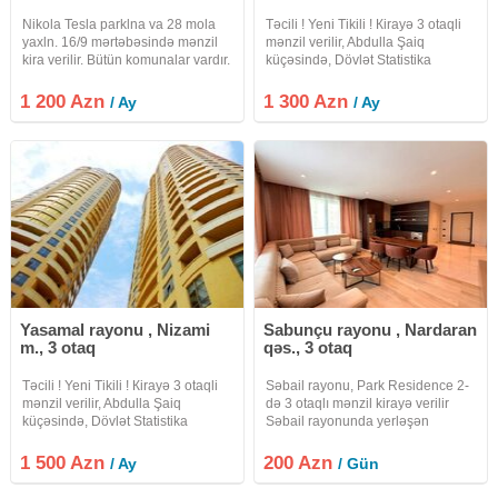
Nikola Tesla parklna va 28 mola
Təcili ! Yeni Tikili ! Кirayə 3 otaqli
yaxln. 16/9 mərtəbəsində mənzil
mənzil verilir, Abdulla Şaiq
kira verilir. Bütün komunalar vardır.
küçəsində, Dövlət Statistika
Vasitcanin xidmət. Haql 20%
Komitəsi , " Mərkəzi Park " və "
fayizdir
Nizami " metrosu yaxınlığında.
1 200 Azn
1 300 Azn
/ Ay
/ Ay
Mərtəbə: 23/14. Ümumi sahəsi:
175 kv.m
Yasamal rayonu , Nizami
Sabunçu rayonu , Nardaran
m., 3 otaq
qəs., 3 otaq
Təcili ! Yeni Tikili ! Кirayə 3 otaqli
Səbail rayonu, Park Residence 2-
mənzil verilir, Abdulla Şaiq
də 3 otaqlı mənzil kirayə verilir
küçəsində, Dövlət Statistika
Səbail rayonunda yerləşən
Komitəsi , " Mərkəzi Park " və "
prestijli Park Residence 2 yaşayış
Nizami " metrosu yaxınlığında.
kompleksində tam təmirli, zövqlə
1 500 Azn
200 Azn
/ Ay
/ Gün
Mərtəbə: 23/18. Ümumi sahəsi:
dizayn edilmiş və tam əşyalı 3
200 kv.m
otaqlı mənzil günlük və