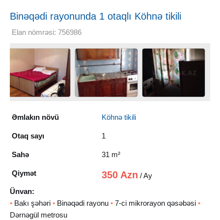
Binəqədi rayonunda 1 otaqlı Köhnə tikili
Kirayə verilir, 31 m²
Elan nömrəsi: 756986
Əmlakın növü
Köhnə tikili
Otaq sayı
1
Sahə
31 m²
Qiymət
350 Azn
/ Ay
Ünvan:
•
Bakı şəhəri
•
Binəqədi rayonu
•
7-ci mikrorayon qəsəbəsi
•
Dərnəgül metrosu