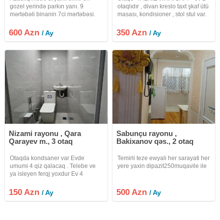
gozel yerində parkın yanı. 9
otaqlıdır , divan kreslo taxt şkaf ütü
mərtəbəli binanin 7ci mərtəbəsi.
masası, kondisioner , stol stul var.
Orta blok. Qanuni 3 otaqli.
Boş bekar adamlar Narahat
Əşyasiz. Ailəyə və xanimlara
elemesin YALNIZ AİLE verilir , ev
600 Azn
350 Azn
/ Ay
/ Ay
verilir. Binanin yerləşdiyi yer
düz bazarin yaninda yerleşir ,
yüksek infrastruktora malikdir,
yaxinliginda
Nizami rayonu , Qara
Sabunçu rayonu ,
Qarayev m., 3 otaq
Bakixanov qəs., 2 otaq
Otaqda kondsaner var Evde
Temirli teze ewyali her sarayati her
umumi 4 qiz qalacaq . Telebe ve
yere yaxin dipazit250muqavile ile
ya isleyen ferqj yoxdur Ev 4
mertebenin 4 cu mertebesinde
yerlesir
150 Azn
500 Azn
/ Ay
/ Ay