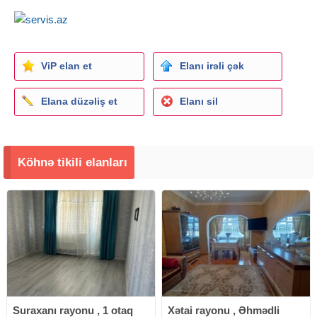
ViP elan et
Elanı irəli çək
Elana düzəliş et
Elanı sil
Köhnə tikili elanları
Suraxanı rayonu , 1 otaq
Xətai rayonu , Əhmədli