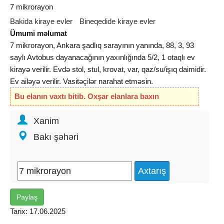
7 mikrorayon
Bakida kiraye evler
Bineqedide kiraye evler
Ümumi məlumat
7 mikrorayon, Ankara şadlıq sarayının yanında, 88, 3, 93
saylı Avtobus dayanacağının yaxınlığında 5/2, 1 otaqlı ev
kirayə
verilir. Evdə stol, stul, krovat, var, qaz/su/işıq daimidir.
Ev ailəyə verilir. Vasitəçilər narahat etməsin.
Bu elanın vaxtı bitib. Oxşar elanlara baxın
Xanim
Bakı şəhəri
Paylaş
Tarix: 17.06.2025