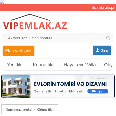
Bizimlə əlaqə
Elan yerləşdir
Giriş
Yeni tikili
Köhnə tikili
Həyət evi / Villa
Obyek
Dasinmaz emlak
▸
Köhnə tikili