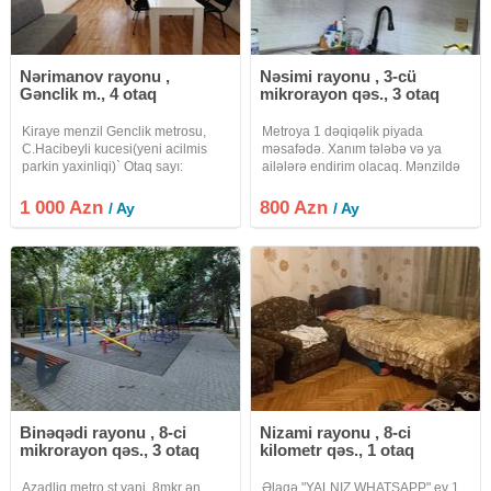
Nərimanov rayonu ,
Nəsimi rayonu , 3-cü
Gənclik m., 4 otaq
mikrorayon qəs., 3 otaq
Kiraye menzil Genclik metrosu,
Metroya 1 dəqiqəlik piyada
C.Hacibeyli kucesi(yeni acilmis
məsafədə. Xanım tələbə və ya
parkin yaxinliqi)` Otaq sayı:
ailələrə endirim olacaq. Mənzildə
4(esyasiz) Sahe: 130 kv.m
mərkəzi istilik var.
Mertebe sayı: 4/2 Qiymet: 1000
1 000 Azn
800 Azn
/ Ay
/ Ay
azn. Xidmet haqqı: 30%
Binəqədi rayonu , 8-ci
Nizami rayonu , 8-ci
mikrorayon qəs., 3 otaq
kilometr qəs., 1 otaq
Azadliq metro st yani. 8mkr ən
Əlaqə "YALNIZ WHATSAPP" ev 1