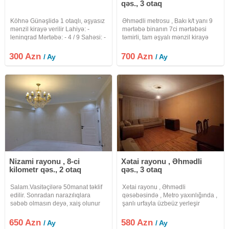
qəs., 3 otaq
Köhnə Günəşlidə 1 otaqlı, əşyasız
Əhmədli metrosu , Bakı k/t yanı 9
mənzil kirayə verilir Lahiyə: -
mərtəbə binanın 7ci mərtəbəsi
leninqrad Mərtəbə: - 4 / 9 Sahəsi: -
təmirli, tam əşyalı mənzil kirayə
44 kv.m.(faktiki) Otaq sayı: - 1 Evin
verilir . Qaz , su , işıq fasiləsiz .
cəhəti (istiqaməti) – Künc Sənəd:-
İstilik sistemi mərkəzi .
300 Azn
700 Azn
/ Ay
/ Ay
Çıxarış (kupça) Kommunal:- Qaz,
Uzunmüddətli verilir.Qiymət 700
azn. XİDMƏT HAQQI 30%
Nizami rayonu , 8-ci
Xətai rayonu , Əhmədli
kilometr qəs., 2 otaq
qəs., 3 otaq
Salam.Vasitəçilərə 50manat təklif
Xetai rayonu , Əhmədli
edilir. Sonradan narazılıqlara
qəsəbəsində , Metro yaxınlığında ,
səbəb olmasın deyə, xaiş olunur
şanlı urfayla üzbeüz yerleşir
razılaşmayan vasitəçilər əlaqə
menzil . 9mertebeli binanın 9cu
saxlamasınlar . Qara Qarayev
mertebesinde yerleşir. 2otaqlıdan
650 Azn
580 Azn
/ Ay
/ Ay
Metrosunun tam üstü, isti polnan
3otaqlıya düzelmedir