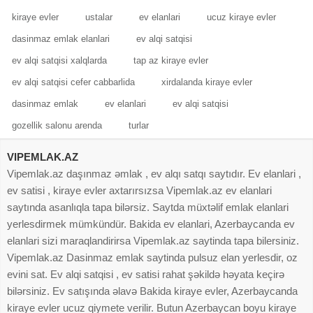
kiraye evler
ustalar
ev elanlari
ucuz kiraye evler
dasinmaz emlak elanlari
ev alqi satqisi
ev alqi satqisi xalqlarda
tap az kiraye evler
ev alqi satqisi cefer cabbarlida
xirdalanda kiraye evler
dasinmaz emlak
ev elanlari
ev alqi satqisi
gozellik salonu arenda
turlar
VIPEMLAK.AZ
Vipemlak.az daşınmaz əmlak , ev alqı satqı saytıdır. Ev elanlari ,
ev satisi , kiraye evler axtarırsızsa Vipemlak.az ev elanlari
saytında asanlıqla tapa bilərsiz. Saytda müxtəlif emlak elanlari
yerlesdirmek mümkündür. Bakida ev elanlari, Azerbaycanda ev
elanlari sizi maraqlandirirsa Vipemlak.az saytinda tapa bilersiniz.
Vipemlak.az Dasinmaz emlak saytinda pulsuz elan yerlesdir, oz
evini sat. Ev alqi satqisi , ev satisi rahat şəkildə həyata keçirə
bilərsiniz. Ev satışında əlavə Bakida kiraye evler, Azerbaycanda
kiraye evler ucuz qiymete verilir. Butun Azerbaycan boyu kiraye