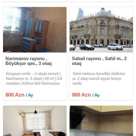
techiz edilmiş işıqlı,
menzil.Yaşamaq üçün herbir
şeraiti var.
Nərimanov rayonu ,
Səbail rayonu , Sahil m., 2
Böyükşor qəs., 3 otaq
otaq
Kirayəyə verilir – 3 otaqlı mənzil |
Sahil metrosu Azneftdə Neftcilər
Nərimanov m. 3 otaqlı | 90 m² | 2/4
pr. 2 otag mənzil əşyalı kirayə
mərtəbə | Köhnə tikili Nərimanov
verilir.
metrosundan cəmi 300 metr
məsafədə, 193 saylı məktəbin
800 Azn
900 Azn
/ Ay
/ Ay
yanı, Nərimanov Rayon Polis
İdarəsinin qarşısında