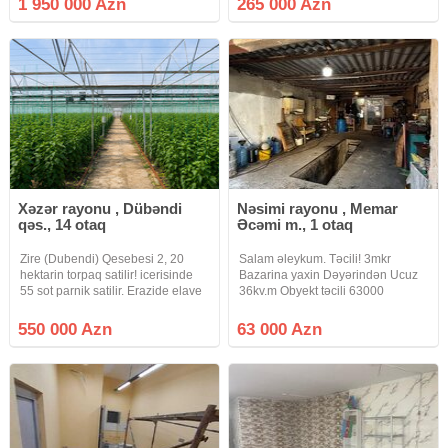
1 950 000 Azn
265 000 Azn
biznes kimi satılır. sahəsi 800 kv.m,
ikisi BIRLIKDE satılır.Ətraflı
qabağında 400 kv
məlumat üçün zəng edib əlaqə
saxlaya
Xəzər rayonu , Dübəndi
Nəsimi rayonu , Memar
qəs., 14 otaq
Əcəmi m., 1 otaq
Zire (Dubendi) Qesebesi 2, 20
Salam əleykum. Təcili! 3mkr
hektarin torpaq satilir! icerisinde
Bazarina yaxin Dəyərindən Ucuz
55 sot parnik satilir. Erazide elave
36kv.m Obyekt təcili 63000
180 kv.m ev tipli tikilide
manata satilir. Sənədləri
movcuddur. Baglara yaxin yerde
qaydasindadir, obyektin köklü
550 000 Azn
63 000 Azn
yerleshir. Denizin qiragindadir
sənədləri var. İnvestisiya üçün əla
yaxindir. 400 kilovotluq
seçimdir, alib kirayə vermək üçün
çox