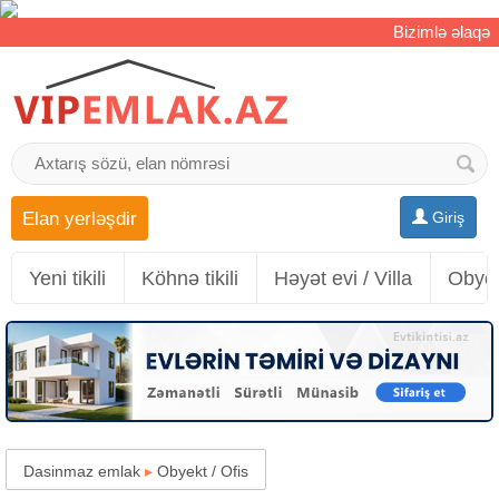
Bizimlə əlaqə
Elan yerləşdir
Giriş
Yeni tikili
Köhnə tikili
Həyət evi / Villa
Obyek
Dasinmaz emlak
▸
Obyekt / Ofis