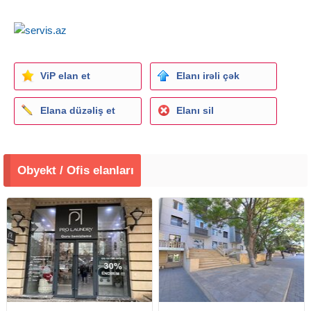
ViP elan et
Elanı irəli çək
Elana düzəliş et
Elanı sil
Obyekt / Ofis elanları