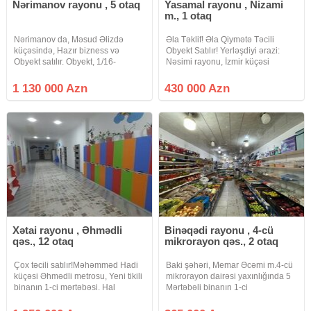
Nərimanov rayonu , 5 otaq
Yasamal rayonu , Nizami
m., 1 otaq
Nərimanov da, Məsud Əlizdə
Əla Təklif! Əla Qiymətə Təcili
küçəsində, Hazır bizness və
Obyekt Satılır! Yerləşdiyi ərazi:
Obyekt satılır. Obyekt, 1/16-
Nəsimi rayonu, İzmir küçəsi
mərtəbəsində yerləşir. Quru
(Elmlər Akademiyası və Nizami
təmizləmə (Ximçistika). Bütün
metrosunun yaxınlığında, əsas
1 130 000 Azn
430 000 Azn
avadanlıqları və maşınla birgə
yolun kənarında). Obyektin
satılır. Obyektin sənədi – çıxarış
Xüsusiyyətləri: • Sahəsi: 75
(kupça),
Xətai rayonu , Əhmədli
Binəqədi rayonu , 4-cü
qəs., 12 otaq
mikrorayon qəs., 2 otaq
Çox təcili satılır!Məhəmməd Hadi
Baki şəhəri, Memar Əcəmi m.4-cü
küçəsi Əhmədli metrosu, Yeni tikili
mikrorayon dairəsi yaxınlığında 5
binanın 1-ci mərtəbəsi. Hal
Mərtəbəli binanın 1-ci
hazırda bağça kimi failiyyət
mərtəbəsində və əsas yolda
göstərir.Arendator var. Tam hazır
yerləşən Obyekt və Zirzəmisi hər