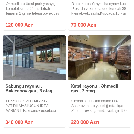
Əhmədli də Xətai park yaşayış
Bileceri qes Yehya Huseynov kuc
kompleksində 21 mərtəbəli
Plosada yax mesafede kupcali 38
binanın 1 çi mərtəbəsi obyek qeyri
kvm obyekt satilir.Kupcada 18 kvm
yaşayş salon kimi fəaliyyət
qeyd olunub.Real aliciya endirim
gösdərir sənədi müqavilədi
olunacaq. Qiymet 70 000 Azn
120 000 Azn
70 000 Azn
müqaviləynən 100 minə satr
obyek salon kimi fəaliyyət gösdərir
2 stolu
Sabunçu rayonu ,
Xətai rayonu , Əhmədli
Bakixanov qəs., 3 otaq
qəs., 2 otaq
• EKSKLUZİV! • EMLAKİN
Obyekt satılır Əhmədlidə Həzi
YATİRİLMASİ UCUN İDEAL
Aslanov metro yaxınlığında Ilqar
VARİANT! Bakixanov qesebesi,
Zülfüqarov küçəsində yerləşir 150
"KontaktHome" ve Bakixanov
kv ( 96 kv Çıxarışda) 1.200 azn
Ticaret merkezinden 100 metr
İcarədədir 220 min manat
340 000 Azn
220 000 Azn
mesafede, 9 mertebeli binanin 1-ci
mertebesinde umui sahesi 220 kv