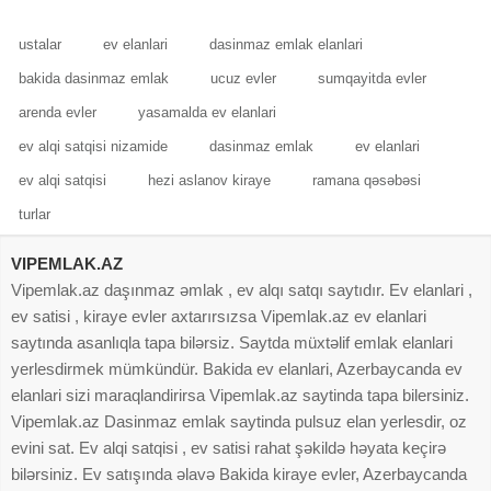
m olan
ustalar
ev elanlari
dasinmaz emlak elanlari
bakida dasinmaz emlak
ucuz evler
sumqayitda evler
arenda evler
yasamalda ev elanlari
ev alqi satqisi nizamide
dasinmaz emlak
ev elanlari
ev alqi satqisi
hezi aslanov kiraye
ramana qəsəbəsi
turlar
VIPEMLAK.AZ
Vipemlak.az daşınmaz əmlak , ev alqı satqı saytıdır. Ev elanlari ,
ev satisi , kiraye evler axtarırsızsa Vipemlak.az ev elanlari
saytında asanlıqla tapa bilərsiz. Saytda müxtəlif emlak elanlari
yerlesdirmek mümkündür. Bakida ev elanlari, Azerbaycanda ev
elanlari sizi maraqlandirirsa Vipemlak.az saytinda tapa bilersiniz.
Vipemlak.az Dasinmaz emlak saytinda pulsuz elan yerlesdir, oz
evini sat. Ev alqi satqisi , ev satisi rahat şəkildə həyata keçirə
bilərsiniz. Ev satışında əlavə Bakida kiraye evler, Azerbaycanda