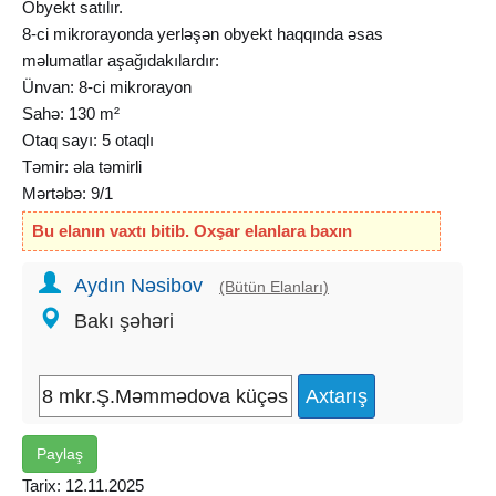
Obyekt satılır.
8-ci mikrorayonda yerləşən obyekt haqqında əsas
məlumatlar aşağıdakılardır:
Ünvan: 8-ci mikrorayon
Sahə: 130 m²
Otaq sayı: 5 otaqlı
Təmir: əla təmirli
Mərtəbə: 9/1
İcarə: Aylıq 2.500 manata uzunmüddətli icarədədir
Bu elanın vaxtı bitib. Oxşar elanlara baxın
Sənədlər: Özəl mülkiyyətdir, mənzilə aid çıxarışı var, qeyri-
yaşayış sənədi almaq mümkündür
Aydın Nəsibov
(Bütün Elanları)
Qiymət: 600.000 manat.
Bakı şəhəri
Paylaş
Tarix: 12.11.2025