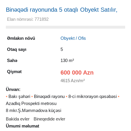
Binəqədi rayonunda 5 otaqlı Obyekt Satılır,
130 m²
Elan nömrəsi: 771892
Əmlakın növü
Obyekt / Ofis
Otaq sayı
5
Sahə
130 m²
Qiymət
600 000 Azn
4615 Azn/m²
Ünvan:
•
Bakı şəhəri
•
Binəqədi rayonu
•
8-ci mikrorayon qəsəbəsi
•
Azadlıq Prospekti metrosu
8 mkr.Ş.Məmmədova küçəsi
Bakida evler
Bineqedide evler
Ümumi məlumat