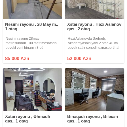
Nəsimi rayonu , 28 May m.,
Xətai rayonu , Həzi Aslanov
1 otaq
qəs., 2 otaq
Nəsimi rayonu 28may
Həzi Aslanovda Sərhədçi
metrosundan 100 metr mesafədə
Akademyasnın yanı 2 otaq 40 kV
obyekt yeni binanın 3-cü
obyek satlır sənədi texpasport hal
mərtəbəsində yerləşir.obyektlərin
hazrda salon kimi fəaliyyət
sırasındadır. Bu mərtəbədə ancaq
gösdərir kirayədi 32 ildi obyek bir
85 000 Azn
52 000 Azn
obyektlərdir.yaşayışa aid deyil.hal
nəfərini ölkə entiyacı
hazırda 300azn icarəyə
yarandığından obyekti satr
verilib.şəkillər
Xətai rayonu , Əhmədli
Binəqədi rayonu , Biləcəri
qəs., 1 otaq
qəs., 1 otaq