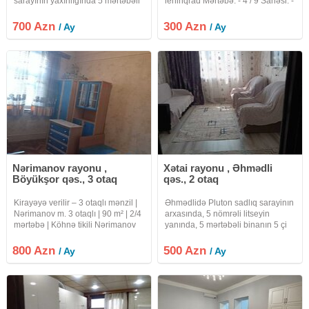
sarayının yaxınlığında 5 mərtəbəli
leninqrad Mərtəbə: - 4 / 9 Sahəsi: -
binanın 5 ci mərtəbəsində 2 otaqlı
44 kv.m.(faktiki) Otaq sayı: - 1 Evin
super təmirli mənzil kirayə verilir.
cəhəti (istiqaməti) – Künc Sənəd:-
700 Azn
300 Azn
/ Ay
/ Ay
Nərimanov metrosuna piyada 10
Çıxarış (kupça) Kommunal:- Qaz,
dəqiqə. Qaz, su, işıq
Nərimanov rayonu ,
Xətai rayonu , Əhmədli
Böyükşor qəs., 3 otaq
qəs., 2 otaq
Kirayəyə verilir – 3 otaqlı mənzil |
Əhmədlidə Pluton sadlıq sarayinın
Nərimanov m. 3 otaqlı | 90 m² | 2/4
arxasında, 5 nömrəli litseyin
mərtəbə | Köhnə tikili Nərimanov
yanında, 5 mərtəbəli binanın 5 çi
metrosundan cəmi 300 metr
mərtəbəsində iki otaqlı, təmirli, tam
məsafədə, 193 saylı məktəbin
əşyalı ev kirayə verilir. Evin
800 Azn
500 Azn
/ Ay
/ Ay
yanı, Nərimanov Rayon Polis
isitməsi kombidir.evdə kondisioner
İdarəsinin qarşısında
və internet var .