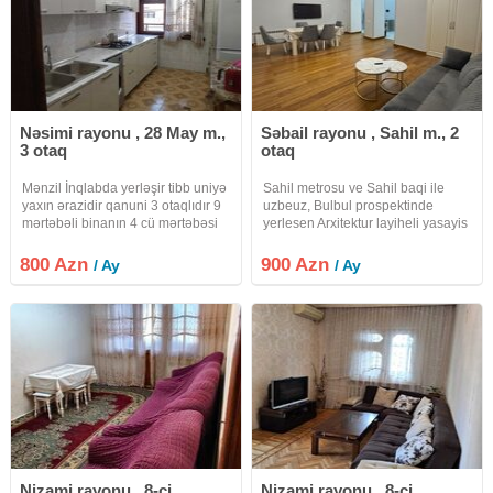
Nəsimi rayonu , 28 May m.,
Səbail rayonu , Sahil m., 2
3 otaq
otaq
Mənzil İnqlabda yerləşir tibb uniyə
Sahil metrosu ve Sahil baqi ile
yaxın ərazidir qanuni 3 otaqlıdır 9
uzbeuz, Bulbul prospektinde
mərtəbəli binanın 4 cü mərtəbəsi
yerlesen Arxitektur layiheli yasayis
hər bir şəraiti olan mənzildir ailəyə
binasinda 2 otaqli ela temirli
və tələbə xanımlara uyöğundur
menzil kirayeye verilir. 3/2, 80
800 Azn
900 Azn
/ Ay
/ Ay
əlavə məlumat üçün əlaqə
kv.m., her bir meiset esyasi ile
saxlayın.
tehciz olunmus metbexi,
Nizami rayonu , 8-ci
Nizami rayonu , 8-ci