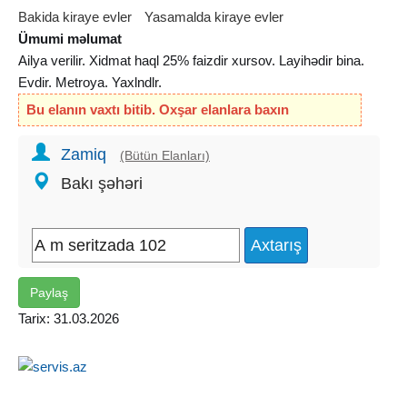
Bakida kiraye evler
Yasamalda kiraye evler
Ümumi məlumat
Ailya verilir. Xidmat haql 25% faizdir xursov. Layihədir bina.
Evdir. Metroya. Yaxlndlr.
Bu elanın vaxtı bitib. Oxşar elanlara baxın
Zamiq
(Bütün Elanları)
Bakı şəhəri
Paylaş
Tarix: 31.03.2026