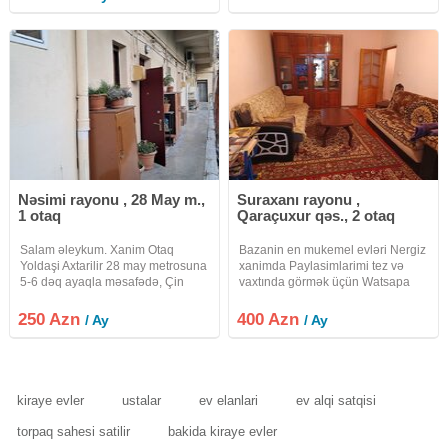
elani diqqetle oxuyub narahat
qaldiqiniz müddətdən asli olaraq
edin.
günü 35 Azn-dən
Nəsimi rayonu , 28 May m.,
Suraxanı rayonu ,
1 otaq
Qaraçuxur qəs., 2 otaq
Salam əleykum. Xanim Otaq
Bazanin en mukemel evləri Nergiz
Yoldaşi Axtarilir 28 may metrosuna
xanimda Paylasimlarimi tez və
5-6 dəq ayaqla məsafədə, Çin
vaxtında görmək üçün Watsapa
səfirliyinə və Port Bakuya yaxin
yazın adımı kontakta elave edin
5/4-cü mertebesinde yerləşən,
statuslarim düşsün palyaşiram
250 Azn
400 Azn
/ Ay
/ Ay
temirli 1 otaqli, metbexti və
yeni evləri statusumda 400 AZN/ay
sanuzelli içində olan 20 kv.m
2 otaqlı Köhnə
kiraye evler
ustalar
ev elanlari
ev alqi satqisi
torpaq sahesi satilir
bakida kiraye evler