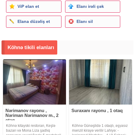
ViP elan et
Elanı irəli çək
Elana düzəliş et
Elanı sil
Köhnə tikili elanları
Nərimanov rayonu ,
Suraxanı rayonu , 1 otaq
Nəriman Nərimanov m., 2
otaq
Köhnə kitayski restoran, Keşlə
Köhnə Günəşlidə 1 otaqlı, əşyasız
bazarı və Mona Liza şadlıq
mənzil kirayə verilir Lahiyə: -