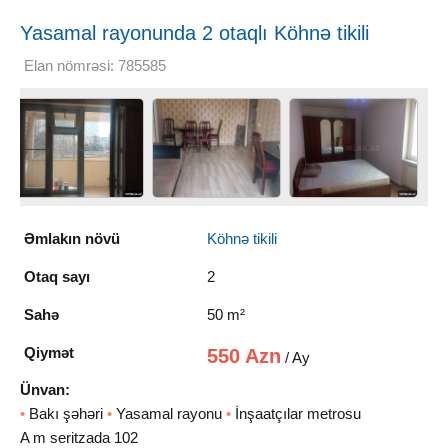
Yasamal rayonunda 2 otaqlı Köhnə tikili
Kirayə verilir, 50 m²
Elan nömrəsi: 785585
Əmlakın növü
Köhnə tikili
Otaq sayı
2
Sahə
50 m²
Qiymət
550 Azn
/ Ay
Ünvan:
•
Bakı şəhəri
•
Yasamal rayonu
•
İnşaatçılar metrosu
A m seritzada 102