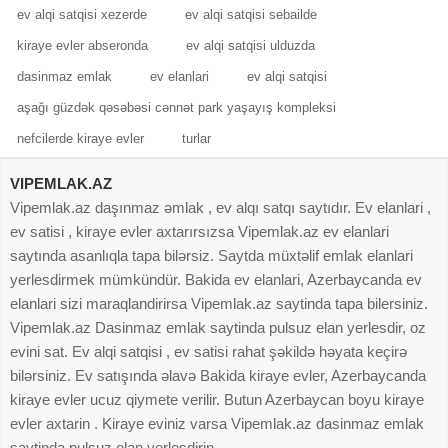
ev alqi satqisi xezerde
ev alqi satqisi sebailde
kiraye evler abseronda
ev alqi satqisi ulduzda
dasinmaz emlak
ev elanlari
ev alqi satqisi
aşağı güzdək qəsəbəsi cənnət park yaşayış kompleksi
nefcilerde kiraye evler
turlar
VIPEMLAK.AZ
Vipemlak.az daşınmaz əmlak , ev alqı satqı saytıdır. Ev elanlari ,
ev satisi , kiraye evler axtarırsızsa Vipemlak.az ev elanlari
saytında asanlıqla tapa bilərsiz. Saytda müxtəlif emlak elanlari
yerlesdirmek mümkündür. Bakida ev elanlari, Azerbaycanda ev
elanlari sizi maraqlandirirsa Vipemlak.az saytinda tapa bilersiniz.
Vipemlak.az Dasinmaz emlak saytinda pulsuz elan yerlesdir, oz
evini sat. Ev alqi satqisi , ev satisi rahat şəkildə həyata keçirə
bilərsiniz. Ev satışında əlavə Bakida kiraye evler, Azerbaycanda
kiraye evler ucuz qiymete verilir. Butun Azerbaycan boyu kiraye
evler axtarin . Kiraye eviniz varsa Vipemlak.az dasinmaz emlak
saytinda pulsuz elan yerlesdirin.