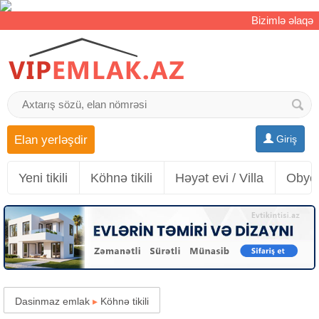
Bizimlə əlaqə
Elan yerləşdir
Giriş
Yeni tikili
Köhnə tikili
Həyət evi / Villa
Obyek
Dasinmaz emlak
▸
Köhnə tikili