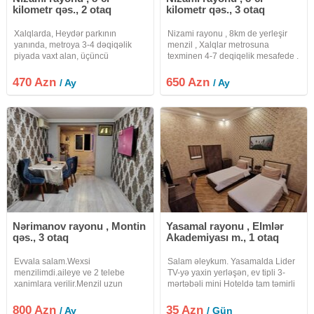
kilometr qəs., 2 otaq
kilometr qəs., 3 otaq
Xalqlarda, Heydər parkının
Nizami rayonu , 8km de yerleşir
yanında, metroya 3-4 dəqiqəlik
menzil , Xalqlar metrosuna
piyada vaxt alan, üçüncü
texminen 4-7 deqiqelik mesafede .
mərtəbədə yerləşən iki otaqlı
Tam əşyalıdır. Yaşamaq üçün
mənzil uzunmüddətli kirayə verilir
herbir şeraiti var. Qaz , su , işıq
470 Azn
650 Azn
/ Ay
/ Ay
ailəli şəxslərə.Elanı paylaşan ev
fasilesizdir. 4otaqlı menzildir
sahibidir, heç bir vasitəçiyə ödəniş
ammaki 3otaqı kiraye verilir ,
Nərimanov rayonu , Montin
Yasamal rayonu , Elmlər
qəs., 3 otaq
Akademiyası m., 1 otaq
Evvala salam.Wexsi
Salam əleykum. Yasamalda Lider
menzilimdi.aileye ve 2 telebe
TV-yə yaxin yerləşən, ev tipli 3-
xanimlara verilir.Menzil uzun
mərtəbəli mini Hoteldə tam təmirli
muddetdi verilir.Vasiyecilee
və əşyali otaqlar günlük kirayə
narahat elemesin.Xaiw edirem
verilir. Qiymət adam sayindan və
800 Azn
35 Azn
/ Ay
/ Gün