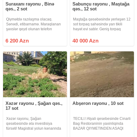
Suraxanı rayonu , Binə
Sabunçu rayonu , Maştağa
qəs., 2 sot
qəs., 12 sot
Qiymətdə razılaşma olacaq.
Maştağa qəsəbəsində yerləşən 12
Sənədi, etibarnamə. Maraqlanan
sot torpaq sahəsində yarı tikili
şəxslər qeyd olunan telefon
həyət evi satılır. Geniş torpaq
nömrəsi ilə əlaqə saxlasın.
sahəsi və əlverişli yerləşməsi ilə
fərdi yaşayış evi tikmək üçün
6 200 Azn
40 000 Azn
uyğun seçimdir. Ərazidə yarı tikili
ev mövcuddur və
Xəzər rayonu , Şağan qəs.,
Abşeron rayonu , 10 sot
17 sot
Xəzər rayonu, Şağan
TECILI.! Atyali qesebesinde Cinarli
qəsəbəsində əla investisiya
Bag Restoraninin yaxinliqinda
fürsəti! Magistral yolun kənarında
BAZAR QIYMETINDEN ASAQI
yerləşən, 16.75 sot torpaq sahəsi
TECILI OLARAQ 10 sot torpaq