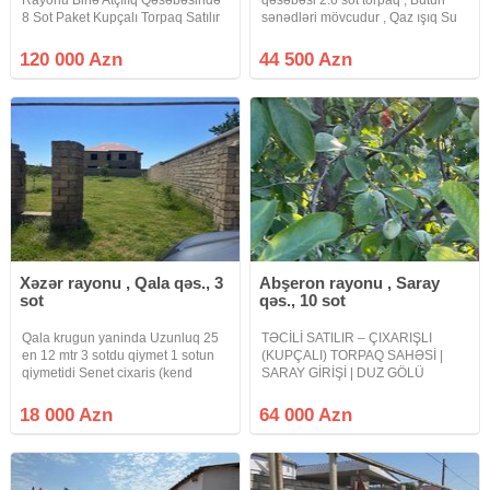
8 Sot Paket Kupçalı Torpaq Satılır
sənədləri mövcudur , Qaz ışıq Su
Sotu- -15.000AZN - Həyətyanı
kanalizasiya xətti təmin edilmişdir ,
sahə daş hasarla tam çevrilib. -
Fiber internet xətti təyin edilmişdir ,
120 000 Azn
44 500 Azn
Düz relyefli, bir neçə tərəfi yaşayış
Zığşosesine 1km əsas yola (trasa)
evləri ilə
200 metr
Xəzər rayonu , Qala qəs., 3
Abşeron rayonu , Saray
sot
qəs., 10 sot
Qala krugun yaninda Uzunluq 25
TƏCİLİ SATILIR – ÇIXARIŞLI
en 12 mtr 3 sotdu qiymet 1 sotun
(KUPÇALI) TORPAQ SAHƏSİ |
qiymetidi Senet cixaris (kend
SARAY GİRİŞİ | DUZ GÖLÜ
tesarufati) Bag evi ucun ideal
PANORAMASI Abşeron rayonu,
yerde yerlesir magistrala 200 mtr
Novxanının sonu – Saray
18 000 Azn
64 000 Azn
Baximsiz qaldigina gore satilir
qəsəbəsinin girişi, Link Oil
yanacaqdoldurma məntəqəsinin
yaxınlığında yerləşən 10–12 sot