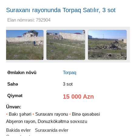
Suraxanı rayonunda Torpaq Satılır, 3 sot
Elan nömrəsi: 792904
Əmlakın növü
Torpaq
Sahə
3 sot
Qiymət
15 000 Azn
Ünvan:
•
Bakı şəhəri
•
Suraxanı rayonu
•
Binə qəsəbəsi
Abşeron rayon, Donuzkökəltmə sovxozu
Bakida evler
Suraxanida evler