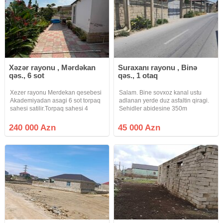
Xəzər rayonu , Mərdəkan
Suraxanı rayonu , Binə
qəs., 6 sot
qəs., 1 otaq
Xezer rayonu Merdekan qesebesi
Salam. Bine sovxoz kanal ustu
Akademiyadan asagi 6 sot torpaq
adlanan yerde duz asfaltin qiragi.
sahesi satilir.Torpaq sahesi 4
Sehidler abidesine 350m
terefden hasarlanib 4 tərəfi
catmamis dongede marsurut
yaşayış evi villalardi.Qapisi
xettinin ustunde kupcali torpaq
240 000 Azn
45 000 Azn
qoyulub.Icinde tikili var.Qazi ,
satilir. 4.5 sot. 45 000 Azn. Real
işığı.suyu daimidir.Senedleri tam
alici olsa qiymetde endirim olacaq.