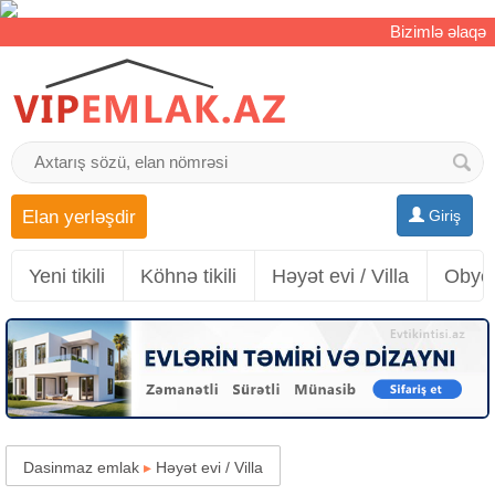
Bizimlə əlaqə
Elan yerləşdir
Giriş
Yeni tikili
Köhnə tikili
Həyət evi / Villa
Obyek
Dasinmaz emlak
▸
Həyət evi / Villa