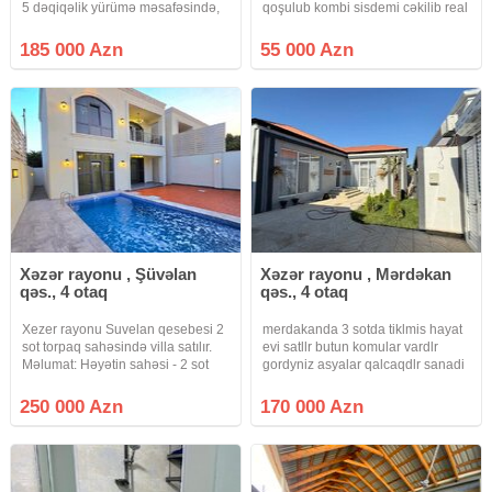
5 dəqiqəlik yürümə məsafəsində,
qoşulub kombi sisdemi cəkilib real
2-mərtəbəli, 5-otaqlı həyət evi,
alıcı zəng eləsin dayanacaqa
(bağ evi) satıram. Ev, imumi 6.2-
yaxındır kupca var
185 000 Azn
55 000 Azn
sot torpaqda tikilib. Sənədi-Paket,
Kupça (Çıxarış) var.
Xəzər rayonu , Şüvəlan
Xəzər rayonu , Mərdəkan
qəs., 4 otaq
qəs., 4 otaq
Xezer rayonu Suvelan qesebesi 2
merdakanda 3 sotda tiklmis hayat
sot torpaq sahəsində villa satılır.
evi satllr butun komular vardlr
Məlumat: Həyətin sahəsi - 2 sot
gordyniz asyalar qalcaqdlr sanadi
Evin sahəsi - 160 m² 3 Yataq otaqı
paket clxarsdlr kupcadlr vasitcanin
■ Zal Mətbəx Sanitar qovşaq - 2+1
xidmat haql 1% fayizdir
250 000 Azn
170 000 Azn
Həyətində Hovuz, sanuzeli ,
iwiqlandirma