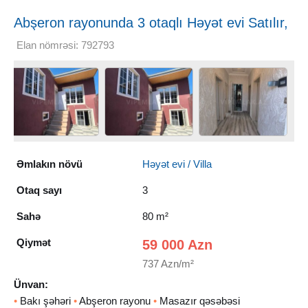
Abşeron rayonunda 3 otaqlı Həyət evi Satılır,
80 m²
Elan nömrəsi: 792793
Əmlakın növü
Həyət evi / Villa
Otaq sayı
3
Sahə
80 m²
Qiymət
59 000 Azn
737 Azn/m²
Ünvan:
•
Bakı şəhəri
•
Abşeron rayonu
•
Masazır qəsəbəsi