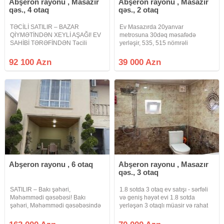
Abşeron rayonu , Masazır
Abşeron rayonu , Masazır
qəs., 4 otaq
qəs., 2 otaq
TƏCİLİ SATILIR – BAZAR
Ev Masazırda 20yanvar
QİYMƏTİNDƏN XEYLİ AŞAĞI! EV
metrosuna 30dəq məsafədə
SAHİBİ TƏRƏFİNDƏN Təcili
yerləşir, 535, 515 nömrəli
vəsait lazım olduğu üçün şəxsi
avtobuslar evdən 5dəqiqəlik
yaşayış üçün tikdirdiyim evimi
məsafədən keçir. Ev təmirsizdir,
92 100 Azn
39 000 Azn
bazar qiymətindən xeyli sərfəli
radnoy 3otaq etmək olar. Hər
qiymətə satışa çıxarmışam. Evin
otağa pəncərə açılır.Kupça var.
tikintisi və
Təcili satıram, real
Abşeron rayonu , 6 otaq
Abşeron rayonu , Masazır
qəs., 3 otaq
SATILIR – Bakı şəhəri,
1.8 sotda 3 otaq ev satışı - sərfəli
Məhəmmədi qəsəbəsi! Bakı
və geniş həyət evi 1.8 sotda
şəhəri, Məhəmmədi qəsəbəsində
yerləşən 3 otaqlı müasir və rahat
yerləşən, 3 sot torpaq sahəsində
ev satışdadır! Ailəvi yaşayış ücün
tikilmiş tam şəraitli 2 mərtəbəli, 6
ideal planlanmış bu ev təmiri ilə