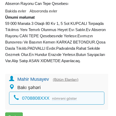
Abseron Rayonu Can Tepe Qesebesı
Bakida evler
Abseronda evler
Ümumi məlumat
59 000 Manata 3 Otaqlı 80 Kv 1, 5 Sot KUPCALI Torpaqda
Tıkılmıs Yenı Temırlı Olunmus Heyet Evı Satılır.Ev Abseron
Rayonu CAN TEPE Qesebesınde Yerlesır.Evımızın
Bunovresı Ve Basının Kemerı KARKAZ BETONDUR.Qosa
Dasla Tıkılıb.PADVALLI Evdır.Padvalında Rahat Sekılde
Gezmek Olur.En Hundur Erazıde Yerlesır.Butun Sayqacları
Var.Alqı Satqı ASAN XIDMETDE Aparılacaq.
SATISDA HER QIYMETE EVLERIMIZ VAR ..
Mahir Musayev
(Bütün Elanları)
Bakı şəhəri
0708808XXX
nömrəni göstər