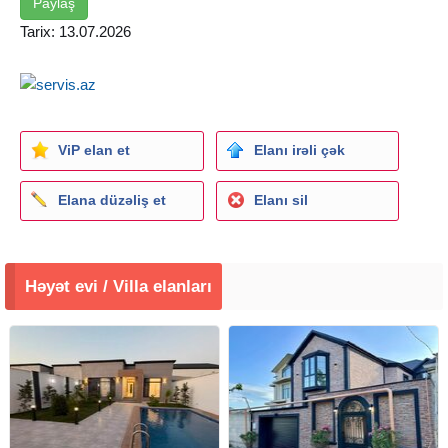
Paylaş
Tarix: 13.07.2026
ViP elan et
Elanı irəli çək
Elana düzəliş et
Elanı sil
Həyət evi / Villa elanları