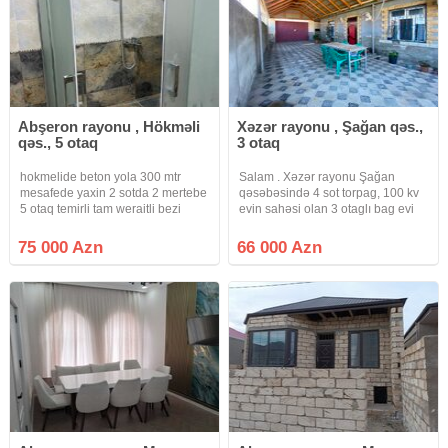
Abşeron rayonu , Hökməli
Xəzər rayonu , Şağan qəs.,
qəs., 5 otaq
3 otaq
hokmelide beton yola 300 mtr
Salam . Xəzər rayonu Şağan
mesafede yaxin 2 sotda 2 mertebe
qəsəbəsində 4 sot torpag, 100 kv
5 otaq temirli tam weraitli bezi
evin sahəsi olan 3 otaglı bag evi
ewyali paket kupcali heyetli villa
satışa çıxarıldı . sənədi
deyerinden cox ucuz satilir
bələdiyyədir , 112 nömrəli
75 000 Azn
66 000 Azn
avtobusa 2 dəqiqəlik məsafədə
yerləşir . Məktəbə , bağçaya
xəstəxanaya