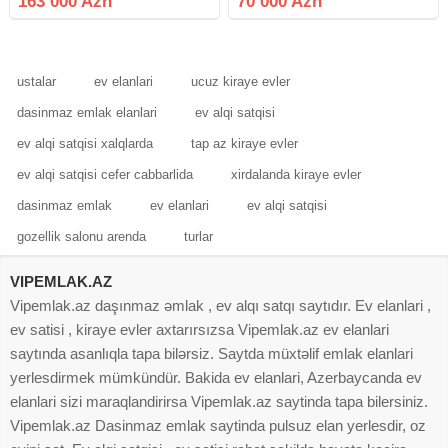
163 000 Azn
70 000 Azn
otaqlı fərdi yaşayış evi satışa
seçilir. Təcili satılıq ev olduğu üçün
çıxarılıb. Ev haqqında: 3 sot
ustalar
ev elanlari
ucuz kiraye evler
dasinmaz emlak elanlari
ev alqi satqisi
ev alqi satqisi xalqlarda
tap az kiraye evler
ev alqi satqisi cefer cabbarlida
xirdalanda kiraye evler
dasinmaz emlak
ev elanlari
ev alqi satqisi
gozellik salonu arenda
turlar
VIPEMLAK.AZ
Vipemlak.az daşınmaz əmlak , ev alqı satqı saytıdır. Ev elanlari ,
ev satisi , kiraye evler axtarırsızsa Vipemlak.az ev elanlari
saytında asanlıqla tapa bilərsiz. Saytda müxtəlif emlak elanlari
yerlesdirmek mümkündür. Bakida ev elanlari, Azerbaycanda ev
elanlari sizi maraqlandirirsa Vipemlak.az saytinda tapa bilersiniz.
Vipemlak.az Dasinmaz emlak saytinda pulsuz elan yerlesdir, oz