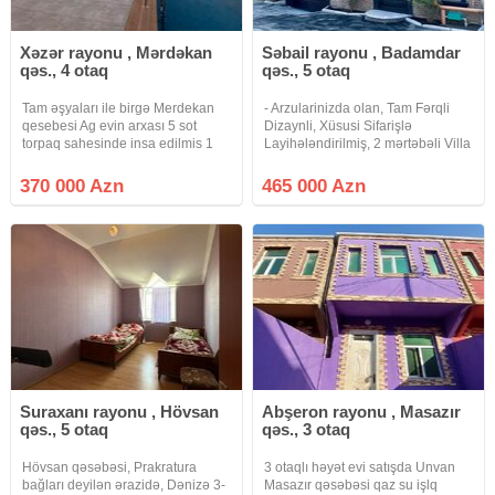
Xəzər rayonu , Mərdəkan
Səbail rayonu , Badamdar
qəs., 4 otaq
qəs., 5 otaq
Tam əşyaları ile birgə Merdekan
- Arzularinizda olan, Tam Fərqli
qesebesi Ag evin arxası 5 sot
Dizaynli, Xüsusi Sifarişlə
torpaq sahesinde insa edilmis 1
Layihələndirilmiş, 2 mərtəbəli Villa
mertebeli bag evi satilir.Umumi
təklifi. Fürsətinizi dəyərləndirin. -
sahesi 150 kvmdir. Holl, 1 zal, 3
Xüsusi Sifarişlə Tikilmiş Villanin -
370 000 Azn
465 000 Azn
yataq otağı, 1 metbexi, 2 sanuzeli
Fasadi, Həyəti, Hasarlarin və
çamaşırxana movcuddur
Darvazanin
Suraxanı rayonu , Hövsan
Abşeron rayonu , Masazır
qəs., 5 otaq
qəs., 3 otaq
Hövsan qəsəbəsi, Prakratura
3 otaqlı həyət evi satışda Unvan
bağları deyilən ərazidə, Dənizə 3-
Masazır qəsəbəsi qaz su işlq