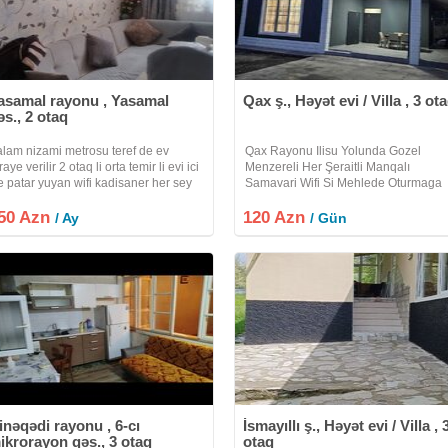
asamal rayonu , Yasamal
Qax ş., Həyət evi / Villa , 3 ot
əs., 2 otaq
alam nizami metrosu teref de ev
Qax Rayonu Ilisu Yolunda Gozel
raye verilir 2 otaq li orta temir li evi ici
Menzereli Her Şeraitli Manqalı
e patar yuyan wifi kadisaner her sey
Samavari Wifi Si Mehlede Oturmaga
ar tam temir li ev di evi aile ve xanim
Yeri Olan Heyet Evi Villa Kiraye Verili
50 Azn
ara ve oglan lara verilir uzun mudetli
120 Azn
Etrafli Melumat Üçün Zeng Edin Xos
/ Ay
/ Gün
rilir ev kiraye
Istirahetler
inəqədi rayonu , 6-cı
İsmayıllı ş., Həyət evi / Villa , 
ikrorayon qəs., 3 otaq
otaq