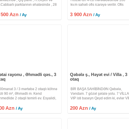
.Cabbarlı parklarının əhatəsində , 28
kv.m sahəli ofis icarəyə verilir. Ofis
ay , Sahil metro stansiyasının
super təmirlidir. Bir çox fəaliyyət
 500 Azn
axınlığında yerləşir. Biznes mərkəz
3 900 Azn
sahələrinə uygundur. Əşyasız olaraq
/ Ay
/ Ay
üasir memarlıq üslubunda inşa
icarəyə verilir. Daxilində mətbəx və 2
ətai rayonu , Əhmədli qəs., 3
Qəbələ ş., Həyət evi / Villa , 3
taq
otaq
00manat 3 / 3 mərtəbə 2 otaqlı köhnə
BİR BAŞA SAHİBİNDƏN Qəbələ,
ikili 90 m², Əhmədli m. Kend
Vəndam. 7 gözəl şəlalə yolu. 7 VİLLA
hmedlide 2 otaqli temirli ev. Esyalidi,
VIP isti baseyn Qeyd edim ki, evlər V
tol, stul, kondisioner, mebeller, yayda
yığılıb. Hər bir avadanlıqları yenidir. 
00 Azn
turmaga cox boyuk balkonu var, istilik
200 Azn
bahalı əşyalarla təmin olunub.
/ Ay
/ Ay
istemi kombidir. Su,
İçərisində Hər bir avadanlığı var.