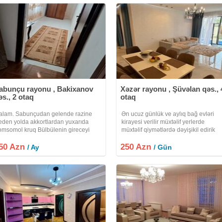
abunçu rayonu , Bakixanov
Xəzər rayonu , Şüvəlan qəs., 
əs., 2 otaq
otaq
alam. Sabunçudan gelende razine
Ən ucuz günlük ve aylıq bağ evləri
eden yolda akkortlardan yuxarıda
kirayesi verilir müxtəlif yerlerde
omsomol kruq Bülbülenin gireceyi
müxtəlif qiymətlərdə dəyişikil edirik
emir yolunun yanındakı addelni heyet
adam sayına görə qiymətlər desilir
50 Azn
i kiraye verilir. İki otaq, kuxnya,
250 Azn
hemcin isdi hovuz təşkil edirik minum
/ Ay
/ Gün
lidor, ev eşyalıdır. stralni,
nəfərlik veeyaxud 25 nəfərlik banket