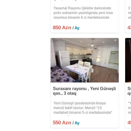
Yasamal Rayonu Qelebe dairesinde
3
polis sobseinin yaxinliginda yeni insa
m
olunmus binanin 6 ci mertebesinde
ve
umumi sahesi 135 kv olan qanuni 3
850 Azn
otaqli 135 kv tam temirli esyasiz menzil
4
/ Ay
kiraye verilir
Suraxanı rayonu , Yeni Günəşli
S
qəs., 3 otaq
q
Yeni Günəşli qəsəbəsində kirayə
*
mənzil təklif olunur. Mənzil *15
m
mərtəbəli binanın 5-ci mərtəbəsində*
m
yerləşir. Ümumi sahəsi *72 kv.m* təşkil
y
550 Azn
edir. Mənzil *3 otaqlı studio tipli*
4
tə
/ Ay
planlaşdırmaya malikdir və *tam
y