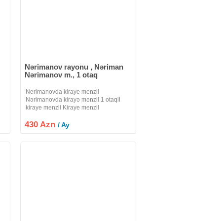
Nərimanov rayonu , Nəriman
Nərimanov m., 1 otaq
Nerimanovda kiraye menzil
Nərimanovda kirayə mənzil 1 otaqli
kiraye menzil Kiraye menzil
Nerimanovda 1otaqli menzil 1/5 i dir
430 Azn
Esya olaraq kravat, paltaryuyan,
/ Ay
N
metbex skafi, stol stul verilir Su , qaz,
isiq, wifi