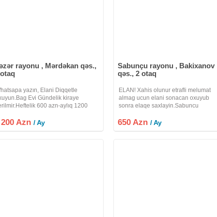
əzər rayonu , Mərdəkan qəs.,
Sabunçu rayonu , Bakixanov
 otaq
qəs., 2 otaq
hatsapa yazın, Elani Diqqetle
ELAN! Xahis olunur etrafli melumat
xuyun.Bag Evi Gündelik kiraye
almag ucun elani sonacan oxuyub
erilmir.Heftelik 600 azn-aylıq 1200
sonra elaqe saxlayin.Sabuncu
zn.3 aylıq yay sezonuna kiraye verile
Rayonu, Metro Neftciler yaxinliginda,
 200 Azn
iler.Eziz ve Deyerli qonaqlar, Şeherin
650 Azn
Razinde-Bakixanovda(Talkuckanin)
/ Ay
/ Ay
n Prestijni yerlerinden biri olan ve
arxasinda yeni tikili binada(VETERA
MTK)-da hal