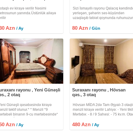
 otaqlı ev kirayə verilir Nəsimi
Sizi İsmayıllı rayonu Qalacıq kəndind
etrosunun yanında.Üstünlük ailəyə
yerləşən, şəhərin səs-küyündən
rilir
uzaqlaşıb təbiət qoynunda ruhunuzu
dincəldiyi gözəl mənzərəli kirayə evə
30 Azn
80 Azn
dəvət edirik
/ Ay
/ Gün
uraxanı rayonu , Yeni Günəşli
Suraxanı rayonu , Hövsan
əs., 2 otaq
qəs., 3 otaq
Yeni Günəşli qəsəbəsində kirayə
Hövsan MİDA 2də Tam Əşyalı 3 otaql
ənzil təklif olunur.* * Mənzil *9
mənzil kirayə verilir Lahiyə: - Yeni tikil
ərtəbəli binanın 9-cu mərtəbəsində*
Mərtəbə: - 8 / 9 Sahəsi: - 75 kv.m. Ota
erləşir. * Ümumi sahəsi *65 kv.m*
sayı: - 3 (Qanuni 3 otaq) Evin cəhəti
50 Azn
şkil edir. * *2 otaqlı* mənzildir və
480 Azn
(istiqaməti) – Orta Kommunal:- Qaz, s
/ Ay
/ Ay
aşayış üçün əlverişli planlaşdırmaya
elektrik