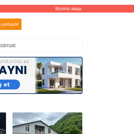
Bizimlə əlaqə
 yerləşdir
xidməti