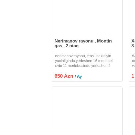
Nərimanov rayonu , Montin
X
qəs., 2 otaq
3
nerimanov rayonu, tehsil nazirliyin
W
yaxinliginda yerleshen 16 mertebeli
o
evin 11 mertebesinde yerleshen 2
v
otaqli menzil kiraye verilir.evde kuxna
a
650 Azn
mebeli ve qonaq otaginda divan kreslo
1
b
/ Ay
var. evde yashamaq isteyen ozuyle
e