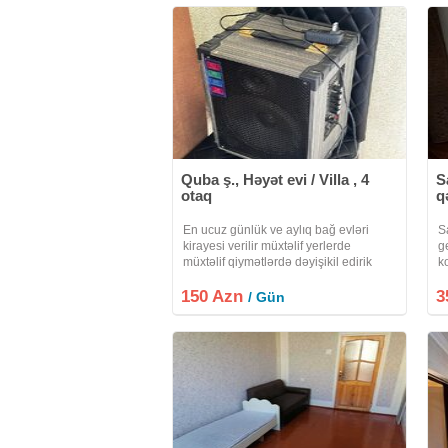
Quba ş., Həyət evi / Villa , 4
S
otaq
q
En ucuz günlük ve aylıq bağ evləri
S
kirayesi verilir müxtəlif yerlerde
g
müxtəlif qiymətlərdə dəyişikil edirik
k
adam sayına görə qiymətlər desilir
d
150 Azn
hemcin isdi hovuzda təşkil edirik
3
ev
/ Gün
minum 5 nəfərlik veeyaxud 25 nəfərlik
ka