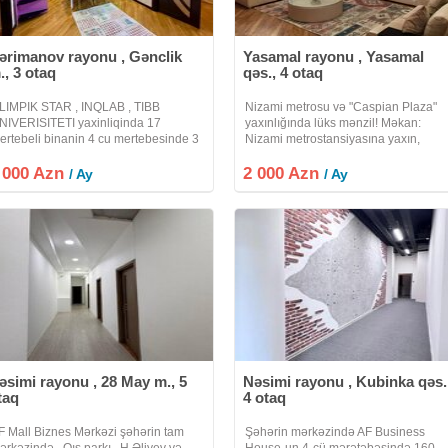
ərimanov rayonu , Gənclik
Yasamal rayonu , Yasamal
., 3 otaq
qəs., 4 otaq
LIMPIK STAR , INQLAB , TIBB
Nizami metrosu və "Caspian Plaza"
NIVERISITETI yaxinliqinda 17
yaxınlığında lüks mənzil! Məkan:
ertebeli binanin 4 cu mertebesinde 3
Nizami metrostansiyasına yaxın,
taqli menzil kiraye verilir. DEPOZIT
"Caspian Plaza"dan cəmi 3 dəqiqəlik
 000 Azn
UTLEQDIR. Uzun müddetli olaraq
2 000 Azn
piyada məsafədə. Şəhərin mərkəzi,
/ Ay
/ Ay
erilir. Heyetinde ve binanin altinda
təhlükəsiz və prestijli
vto
əsimi rayonu , 28 May m., 5
Nəsimi rayonu , Kubinka qəs.
taq
4 otaq
F Mall Biznes Mərkəzi şəhərin tam
Şəhərin mərkəzində AF Business
ərkəzində , Qış parkı , H.Əliyev və
House-un 4-cü mərətəbəsində 160