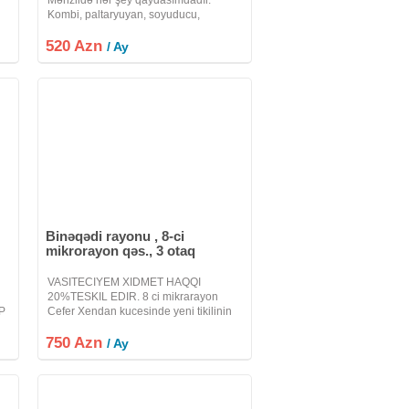
Kombi, paltaryuyan, soyuducu,
kondisioner, televizor və s var. Bütün
520 Azn
əşyalar təzədi.
/ Ay
Binəqədi rayonu , 8-ci
mikrorayon qəs., 3 otaq
VASITECIYEM XIDMET HAQQI
20%TESKIL EDIR. 8 ci mikrarayon
İP
Cefer Xendan kucesinde yeni tikilinin
Ən
6ci mertebesinde 3 otaqli esyali menzil
750 Azn
kiraye verilir.Sekillerde gorunduyu
/ Ay
kimidi.Su, qaz, isiq, kombi, binanin
guvenliyi