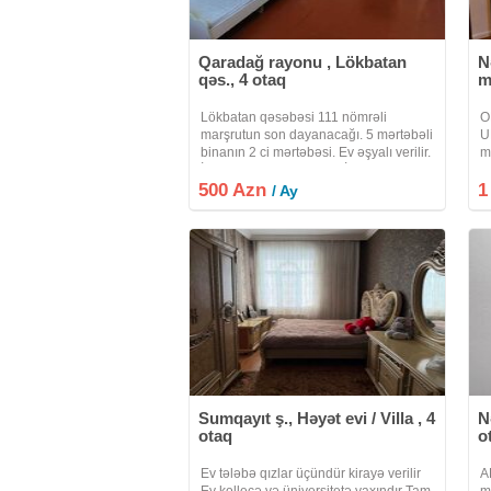
Qaradağ rayonu , Lökbatan
N
qəs., 4 otaq
m
Lökbatan qəsəbəsi 111 nömrəli
O
marşrutun son dayanacağı. 5 mərtəbəli
U
binanın 2 ci mərtəbəsi. Ev əşyalı verilir.
m
İsdilik sisdemi kombidir. İşıq qaz su
o
500 Azn
daimidir əlavə 2 tonluq su çəni ilə
1
M
/ Ay
təmin olunub. Uzun müddətli qalan
v
a
Sumqayıt ş., Həyət evi / Villa , 4
N
otaq
o
Ev tələbə qızlar üçündür kirayə verilir
A
Ev kollecə və üniversitetə yaxındır Tam
m