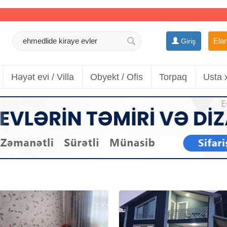
Elan
Giriş
Həyət evi / Villa
Obyekt / Ofis
Torpaq
Usta 