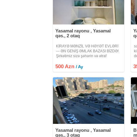
Yasamal rayonu , Yasamal
Y
qəs., 2 otaq
q
KİRAYƏ MƏNZİL VƏ HƏYƏT EVLƏRİ
s
— ƏN GENİŞ ƏMLAK BAZASI BİZDƏ!
ki
Şirkətimiz sizə şəhərin və ətraf
d
ərazilərin ən sərfəli kirayə mənzil və
v
500 Azn
həyət evlərini təqdim edir. Bizdə
3
l
/ Ay
bazarda hər yerdə olmayan, xüsusi və
ve
daim
Yasamal rayonu , Yasamal
B
qəs., 3 otaq
m