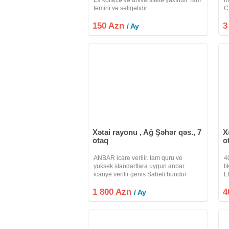
təmirli və səliqəlidir
C
m
150 Azn
3
y
/ Ay
m
Xətai rayonu , Ağ Şəhər qəs., 7
X
otaq
o
ANBAR icare verilir. tam quru ve
4
yuksek standartlara uygun anbar
t
icariye verilir genis Saheli hundur
E
tavan seliqeli anbardir her nov malarin
s
1 800 Azn
saxlanilmasi ucun idyal seraite
4
o
/ Ay
malikdir yaxsi havalandirma sistemi
s
var