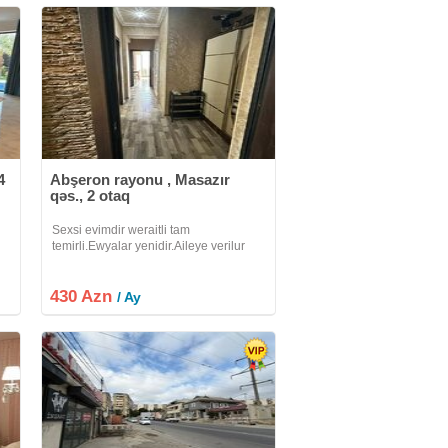
4
Abşeron rayonu , Masazır
qəs., 2 otaq
Sexsi evimdir weraitli tam
temirli.Ewyalar yenidir.Aileye verilur
 5
430 Azn
/ Ay