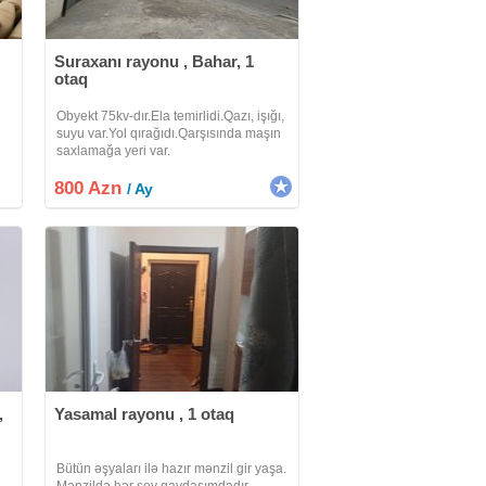
Suraxanı rayonu , Bahar, 1
otaq
Obyekt 75kv-dır.Ela temirlidi.Qazı, işığı,
suyu var.Yol qırağıdı.Qarşısında maşın
saxlamağa yeri var.
800 Azn
/ Ay
,
Yasamal rayonu , 1 otaq
Bütün əşyaları ilə hazır mənzil gir yaşa.
Mənzildə hər şey qaydasımdadır.