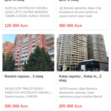
KUPÇALI İPOTEKAYA YARARLI
Ağ Şəhərin girişində, Baku City
QAZLI LİFTLİ SUPER MODERN
Residence-də yeni təmirli və
TƏMİRLİ GÖZƏL AURALI DOSTA
əşyalı mənzil satılır Xətai
QARDAŞA LAYİQ MƏNZİL
metrosuna yaxın yerləşən, Ağ
KAPİTAL TƏMİRLİ MƏNZİL.
Şəhər layihəsinə daxil olan
125 000 Azn
380 000 Azn
Masazırın ən gözəl ideal prestijli
prestijli Baku City Residence
elit yaşayış kompleksi Xəzri -A
yaşayış kompleksində zövqlə
MTK yaşayış kompleksində
təmir olunmuş
Nəsimi rayonu , 3 otaq
Xətai rayonu , Xətai m., 2
otaq
EKSKLÜZİV TƏKLİF! QARAJ
XƏTAİ rayonu, Bakı Əyləncə
HƏDİYYƏ ! İPOTEKAYA YARARLI !
Mərkəzinin yanında, Xətai
Nəsimi rayonu, 4 MKRN,
metrosuna yaxın ərazidə Mənzil
Mirmahmud Kazımovski küçəsi
Satılır 2 otaq 80 m² 16/24 mərtəbə
Zərifə Əliyeva Klinikası və
Qaz var Çıxarış (Kupça) İpotekaya
290 000 Azn
205 000 Azn
Pitomnik yaxınlığında. 16
yararlı