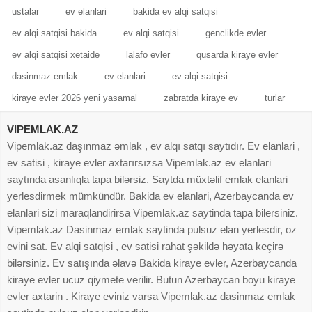
ustalar
ev elanlari
bakida ev alqi satqisi
ev alqi satqisi bakida
ev alqi satqisi
genclikde evler
ev alqi satqisi xetaide
lalafo evler
qusarda kiraye evler
dasinmaz emlak
ev elanlari
ev alqi satqisi
kiraye evler 2026 yeni yasamal
zabratda kiraye ev
turlar
VIPEMLAK.AZ
Vipemlak.az daşınmaz əmlak , ev alqı satqı saytıdır. Ev elanlari ,
ev satisi , kiraye evler axtarırsızsa Vipemlak.az ev elanlari
saytında asanlıqla tapa bilərsiz. Saytda müxtəlif emlak elanlari
yerlesdirmek mümkündür. Bakida ev elanlari, Azerbaycanda ev
elanlari sizi maraqlandirirsa Vipemlak.az saytinda tapa bilersiniz.
Vipemlak.az Dasinmaz emlak saytinda pulsuz elan yerlesdir, oz
evini sat. Ev alqi satqisi , ev satisi rahat şəkildə həyata keçirə
bilərsiniz. Ev satışında əlavə Bakida kiraye evler, Azerbaycanda
kiraye evler ucuz qiymete verilir. Butun Azerbaycan boyu kiraye
evler axtarin . Kiraye eviniz varsa Vipemlak.az dasinmaz emlak