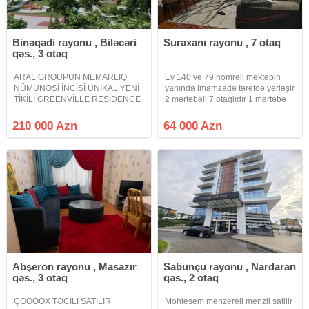
Binəqədi rayonu , Biləcəri
Suraxanı rayonu , 7 otaq
qəs., 3 otaq
ARAL GROUPUN MEMARLIQ
Ev 140 və 79 nömrəli məktəbin
NÜMUNƏSİ İNCİSİ UNİKAL YENİ
yanında imamzadə tərəfdə yerləşir
TİKİLİ GREENVİLLE RESİDENCE
2 mərtəbəli 7 otaqlıdır 1 mərtəbə
PODMAYAK MƏNZİL SATILIR
təmirsizdi 2 mərtəbə yarı təmirlidir
PRESTİJLİ ELİT YAŞAYIŞ
evə qeydiyyata düşmək
210 000 Azn
64 000 Azn
KOMPLEKSİ. Bakı şəhərində ən
mümkündür kamunal ada
prestijli elit yaşayış
keçiriləcək təcili satılır ona görə də
komplekslərindən biri Avtovağzal
Abşeron rayonu , Masazır
Sabunçu rayonu , Nardaran
qəs., 3 otaq
qəs., 2 otaq
ÇOOOOX TƏCİLİ SATILIR
Mohtesem menzereli menzil satilir