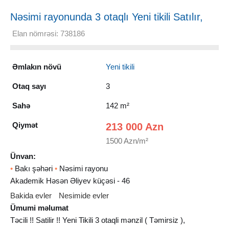
Nəsimi rayonunda 3 otaqlı Yeni tikili Satılır,
142 m²
Elan nömrəsi: 738186
Əmlakın növü
Yeni tikili
Otaq sayı
3
Sahə
142 m²
Qiymət
213 000 Azn
1500 Azn/m²
Ünvan:
•
Bakı şəhəri
•
Nəsimi rayonu
Akademik Həsən Əliyev küçəsi - 46
Bakida evler
Nesimide evler
Ümumi məlumat
Təcili !! Satilir !! Yeni Tikili 3 otaqli mənzil ( Təmirsiz ),