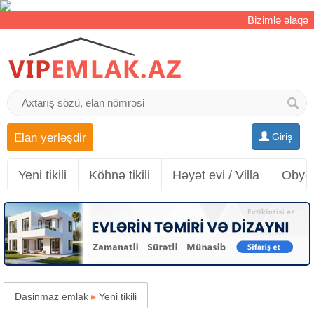
Bizimlə əlaqə
Elan yerləşdir
Giriş
Yeni tikili
Köhnə tikili
Həyət evi / Villa
Obyek
Dasinmaz emlak
▸
Yeni tikili