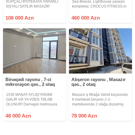
KUPÇALI İPOTEKAYA YARARLI
Sea Breeze, Lighthouse yasayis
ƏŞYALI SATILIR MASAZIR
kompleksi, CROCUS FITNESS-in
QURTULUŞ 93 YAŞAYIŞ
ustu, Otaq sayı: 2 Sahe: 74 kv.m
KOMPLEKSİNDƏ. Masazır
Mertebe sayı: 6/6 Qiymet:
108 000 Azn
460 000 Azn
Qurtuluş 93 yaşayış kompleksində
460000azn. Xidmet haqqı: 1%
tamtəmirli əşyalı mənzil satılır 3
otağa peredelka mənzil hamam
sanitar
Binəqədi rayonu , 7-ci
Abşeron rayonu , Masazır
mikrorayon qəs., 2 otaq
qəs., 2 otaq
1536 MANAT AYLIQ! RƏSMİ
Masazır q Əliağa Vahid küçəsində
GƏLİR VƏ YA VÖEN TƏLƏB
8 mərtəbəli binanın 2 ci
OLUNUR! Dərnəgül metrosuna
mərtəbəsində 2 otağa düzəlmiş
yaxın, Cəfər Xəndan küç., West
sahəs6 52m² olan yeni təmirli
Town Yaşayış kompleksində
mənzil satılır.Lift, Eyvan, Qaz,
48 000 Azn
78 000 Azn
QANUNI 2 OTAQLI mənzil çıxarılır.
Kupça var. Qiymıtdə endirim
.16 mərtəbəli binanın 8-cİ
olacaq.
mərtəbəsində yerləşir.