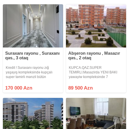
mərtəbəli binanın 3-cü mərtəbəsi
(Yaşayışın 2-ci
Suraxanı rayonu , Suraxanı
Abşeron rayonu , Masazır
qəs., 3 otaq
qəs., 2 otaq
Kredit ! Suraxanı rayonu zığ
KUPCA.QAZ.SUPER
yaşayış kompleksində kupçalı
TEMIRLI.Masazirda YENI BAKI
super təmirli mənzil bütün
yawayiw kompleksinde 7
əşyalarla birlikdə çox təcili olaraq
mertebeli binanin 6ci
satılır. Yelçəkən, isti döşəmə, orta
mertebesinde sahesi 40kv olan 2
170 000 Azn
89 500 Azn
blok, kupçalı, üstündə mansard
otaqa duzeldilmiw ela temirli
tipli sahəsi olan mənzilin
menzil satilir.qeyd edim ki,
menzilin sahesi icden-ice
hesablanir