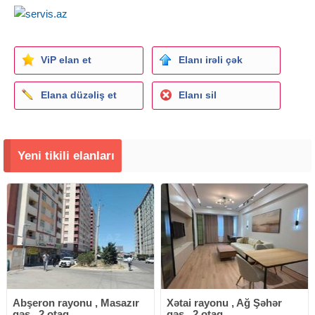
ViP elan et
Elanı irəli çək
Elana düzəliş et
Elanı sil
Yeni tikili elanları
Abşeron rayonu , Masazır
Xətai rayonu , Ağ Şəhər
qəs., 2 otaq
qəs., 2 otaq