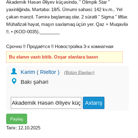
Akademik Həsən Əliyev küçəsində, " Olimpik Star "
yaxinliğinda. Mərtəbə: 18/5. Ümumi sahəsi: 142 kv.m.. Yel
çəkən mənzil. Təmirə başlamaq olar. 2 sürətli " Sigma " liftlər.
Mühafizəli həyət, maşın saxlamaq üçün yer. Qaz + Muqavilə
!!. • (KOD-0035).________
Срочно !! Продаётся !! Новостройка 3-х комнатная
квартира ( под маяк ), по улице Академика Гасана
Bu elanın vaxtı bitib. Oxşar elanlara baxın
Алиева, около " Олимпик Cтар ". Этаж: 5/18. Общая
площадь: 142 кв.м.. Сквозная Квартира. Можно
Kərim ( Rieltor )
(Bütün Elanları)
приступать к ремонту. 2 скоростных бесшумных лифта "
Bakı şəhəri
Сигма ". Охраняемый двор, место для парковки. Газ +
Договор !!. • (КОД-0035).
Paylaş
Tarix: 12.10.2025