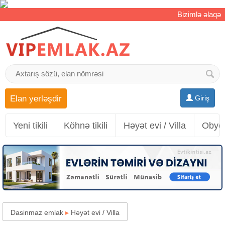
Bizimlə əlaqə
Elan yerləşdir
Giriş
Yeni tikili
Köhnə tikili
Həyət evi / Villa
Obyek
Dasinmaz emlak
▸
Həyət evi / Villa