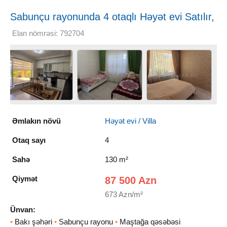
Sabunçu rayonunda 4 otaqlı Həyət evi Satılır,
130 m²
Elan nömrəsi: 792704
Əmlakın növü
Həyət evi / Villa
Otaq sayı
4
Sahə
130 m²
Qiymət
87 500 Azn
673 Azn/m²
Ünvan:
•
Bakı şəhəri
•
Sabunçu rayonu
•
Maştağa qəsəbəsi