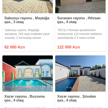
Sabunçu rayonu , Maştağa
Suraxanı rayonu , Hövsan
qəs., 3 otaq
qəs., 4 otaq
Sabunçu rayonu, Maştağa
TECILI.! Hovsan qesebesinin
qəsəbəsi, 293 saylı məktəbə yaxın
merkezinde 118 nomreli mektebin
ərazidə, 2 sot torpaq sahəsi
yaxinliqinda 2.5 sotun icinde
üzərində inşa edilmiş, 3 otaqlı,
GENIS kvadratli 4 otaqli heyet evi
ümumi tikili sahəsi 88 kv/m olan
satilir evin insasinda butun
82 000 Azn
122 000 Azn
Həyət Evi Satılır. Ev qoşa daşla
STRANDARTLARA riayet olunub
tikilib, tam təmirlidir, yerdən
ve temirden sonra YASAYIS
OLMAYIB ev
Xəzər rayonu , Buzovna
Xəzər rayonu , Şüvəlan
qəs., 4 otaq
qəs., 4 otaq