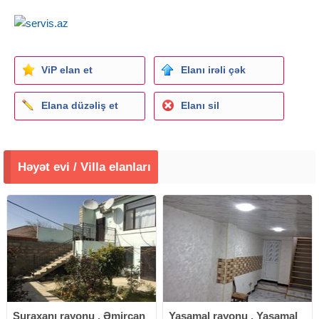
ViP elan et
Elanı irəli çək
Elana düzəliş et
Elanı sil
Həyət evi / Villa elanları
Suraxanı rayonu , Əmircan
Yasamal rayonu , Yasamal