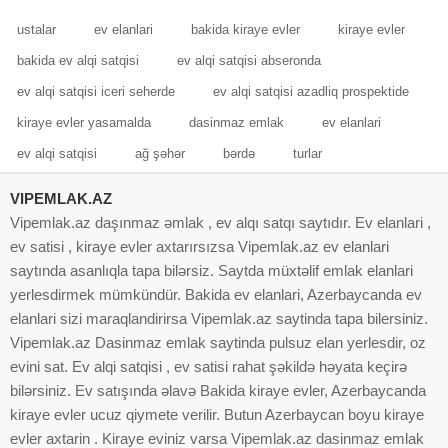
ustalar
ev elanlari
bakida kiraye evler
kiraye evler
bakida ev alqi satqisi
ev alqi satqisi abseronda
ev alqi satqisi iceri seherde
ev alqi satqisi azadliq prospektide
kiraye evler yasamalda
dasinmaz emlak
ev elanlari
ev alqi satqisi
ağ şəhər
bərdə
turlar
VIPEMLAK.AZ
Vipemlak.az daşınmaz əmlak , ev alqı satqı saytıdır. Ev elanlari ,
ev satisi , kiraye evler axtarırsızsa Vipemlak.az ev elanlari
saytında asanlıqla tapa bilərsiz. Saytda müxtəlif emlak elanlari
yerlesdirmek mümkündür. Bakida ev elanlari, Azerbaycanda ev
elanlari sizi maraqlandirirsa Vipemlak.az saytinda tapa bilersiniz.
Vipemlak.az Dasinmaz emlak saytinda pulsuz elan yerlesdir, oz
evini sat. Ev alqi satqisi , ev satisi rahat şəkildə həyata keçirə
bilərsiniz. Ev satışında əlavə Bakida kiraye evler, Azerbaycanda
kiraye evler ucuz qiymete verilir. Butun Azerbaycan boyu kiraye
evler axtarin . Kiraye eviniz varsa Vipemlak.az dasinmaz emlak