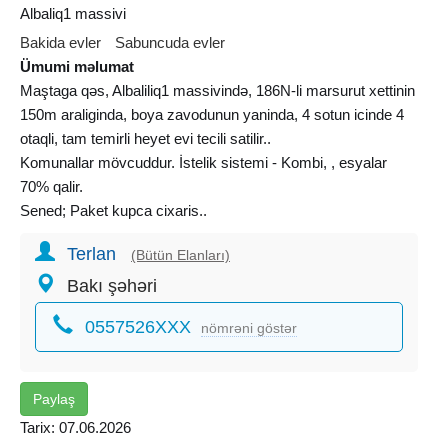
Albaliq1 massivi
Bakida evler
Sabuncuda evler
Ümumi məlumat
Maştaga qəs, Albaliliq1 massivində, 186N-li marsurut xettinin
150m araliginda, boya zavodunun yaninda, 4 sotun icinde 4
otaqli, tam temirli heyet evi tecili satilir..
Komunallar mövcuddur. İstelik sistemi - Kombi, , esyalar
70% qalir.
Sened; Paket kupca cixaris..
Terlan
(Bütün Elanları)
Bakı şəhəri
0557526XXX
nömrəni göstər
Paylaş
Tarix: 07.06.2026