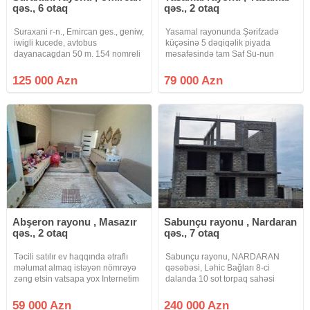
qəs., 6 otaq
qəs., 2 otaq
Suraxani r-n., Emircan ges., geniw,
Yasamal rayonunda Şərifzadə
iwigli kucede, avtobus
küçəsinə 5 dəqiqəlik piyada
dayanacagdan 50 m. 154 nomreli
məsafəsində tam Saf Su-nun
mektebin yaxinliginda, 2, 6 sotun
arxasında yerləşir ev. Super
ustunde, sahesi 140 kv.m. 6 otagli,
səviyyədə təmirli evdir. İçinə gir
125 000 Azn
79 000 Azn
2 mertebeli ev satilir. Ev 4 dawdan
yaşa birbaşa. Tam şəkildə
tikilib, mertebelerin
kommunallarla təmin edilib.
Sənədləşmə
Abşeron rayonu , Masazır
Sabunçu rayonu , Nardaran
qəs., 2 otaq
qəs., 7 otaq
Təcili satılır ev haqqında ətraflı
Sabunçu rayonu, NARDARAN
məlumat almaq istəyən nömrəyə
qəsəbəsi, Ləhic Bağları 8-ci
zəng etsin vatsapa yox Internetim
dalanda 10 sot torpaq sahəsi
olmayacaq
üzərində inşa olunmuş 3 mərtəbəli
7 otaqlı podmayak bağ evi satılır.
59 000 Azn
240 000 Azn