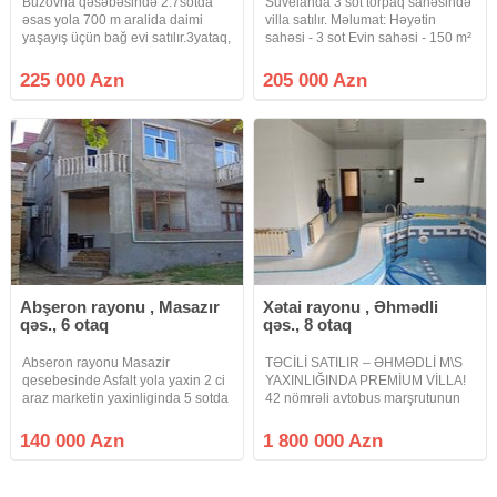
Buzovna qəsəbəsində 2.7sotda
Suvelanda 3 sot torpaq sahəsində
əsas yola 700 m aralida daimi
villa satılır. Məlumat: Həyətin
yaşayış üçün bağ evi satılır.3yataq,
sahəsi - 3 sot Evin sahəsi - 150 m²
1zal+metbex studiadir.2sanuzel,
3 Yataq otaqı ■ Geniş zal Mətbəx
həyətində filtirli hovuz, açıq
Sanitar qovşaq -2+1 Həyətində
225 000 Azn
205 000 Azn
besetka, manqal zona, parking
Hovuz, Sanuzeli, Manqalni,
yeri var.Qaz, su, işıq
Bisetkasi,
Abşeron rayonu , Masazır
Xətai rayonu , Əhmədli
qəs., 6 otaq
qəs., 8 otaq
Abseron rayonu Masazir
TƏCİLİ SATILIR – ƏHMƏDLİ M\S
qesebesinde Asfalt yola yaxin 2 ci
YAXINLIĞINDA PREMİUM VİLLA!
araz marketin yaxinliginda 5 sotda
42 nömrəli avtobus marşrutunun
insa olunmus 2 mertebeli 6 otaqli
üzərində yerləşən 21 sot torpaq
umumi sahesi 120 kv olan heyet
sahəsində inşa olunmuş 3
140 000 Azn
1 800 000 Azn
evi satilir evin senedleri kupca
mərtəbəli möhtəşəm villa
olmaqla beraber qazi suyu
satışdadır. Ümumi sahə: 630 m²
Sənəd: Kupça