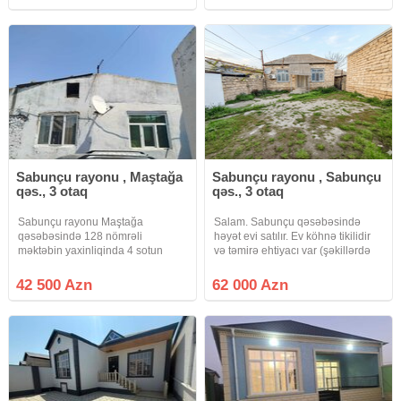
Ümumi tikili sahəsi 486 kv.m olan
ev dəhliz, 2 qonaq otağı, 2
Sabunçu rayonu , Maştağa
Sabunçu rayonu , Sabunçu
qəs., 3 otaq
qəs., 3 otaq
Sabunçu rayonu Maştağa
Salam. Sabunçu qəsəbəsində
qəsəbəsində 128 nömrəli
həyət evi satılır. Ev köhnə tikilidir
məktəbin yaxinliqinda 4 sotun
və təmirə ehtiyacı var (şəkillərdə
içində 3 otaqli 80 kvadrat metrlik
göründüyü kimi). Sənəd bələdiyyə
orta təmirli həyət evi.Evin qazi,
sənədidir (2000-ci il) Kommunal
42 500 Azn
62 000 Azn
suyu, işiqi var.Evin sənəti Paket
xətlər mövcuddur: İşıq və qaz
kupcadir (CİXARİŞ).Real aliciya
sayğacları var və
ev