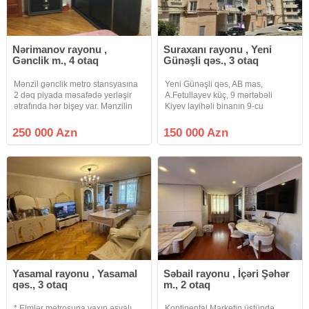
Nərimanov rayonu ,
Suraxanı rayonu , Yeni
Gənclik m., 4 otaq
Günəşli qəs., 3 otaq
Mənzil gənclik metro stansyasına
Yeni Günəşli qəs, AB mas,
2 dəq piyada məsafədə yerləşir
A.Fetullayev küç, 9 mərtəbəli
ətrafında hər bişey var. Mənzilin
Kiyev layihəli binanın 9-cu
kupçası var
mərtəbəsində yerləşən qanuni 3
otaqlı, 85 kv, orta temirli menzil
250 000 Azn
150 000 Azn
satışdadır. Menzilin üstünlükleri-
Çıxarış (Kupça) var. Qaz su ve
Yasamal rayonu , Yasamal
Səbail rayonu , İçəri Şəhər
qəs., 3 otaq
m., 2 otaq
* Elmlər metrosuna yaxın əşyalı
Kontinental Marketin üstündə