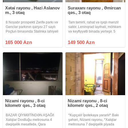
Xətai rayonu , Həzi Aslanov
Suraxanı rayonu , Əmircan
m., 3 otaq
qəs., 3 otaq
8 Noyabr prospekti Zərifə parkı və
Tam təmirli, rahat və işıqlı mənzil
Gənclər parkının qarşısı 27 saylı
satılır. Leninqrad layihəli, möhkəm
Poçtun binasında Stalinka lahiyəli
və keyfiyyətli binada yerləşir. 5
Daş binada, Parket döşəməli
mərtəbəli binanın 4-cü mərtəbəsi,
mənzil satılır. Mərtəbəsi: 5/2
1-ci blok. 35 nömrəli avtobus
165 000 Azn
149 500 Azn
Sahəsi: 88 kv.m Otaq: 3 Mənzilin
dayanacağına cəmi 5 addım
Tavanı 3.16 metr
məsafədə –
Nizami rayonu , 8-ci
Nizami rayonu , 8-ci
kilometr qəs., 3 otaq
kilometr qəs., 2 otaq
BAZAR QİYMƏTİNDƏN AŞAĞI!
*Kupçalı! İpotekaya yararlı!* Bakı
Xalqlar Dostluğu metrosuna 4
şəhəri, Nizami rayonu, *Xalqlar
dəqiqəlik məsafədə, Qara
metrosuna 7 dəqiqəlik piyada