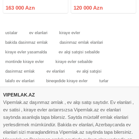
Qarayev prospektində, Ramal və
məsafədə*, köhnə tikili 5 mərtəbəli
Kainat ticarət mərkəzlərinin
binanın 1-ci mərtəbəsində *ümumi
163 000 Azn
120 000 Azn
yaxınlığında 9 mərtəbəli leninqrad
sahəsi 40 kv/m olan 2 otaqlı
layihəli binanın 5-ci mərtəbəsində
mənzil* satılır. Mənzil
yerləşən 2
ustalar
ev elanlari
kiraye evler
bakida dasinmaz emlak
dasinmaz emlak elanlari
kiraye evler yasamalda
ev alqi satqisi sebailde
montinde kiraye evler
kiraye evler sebailde
dasinmaz emlak
ev elanlari
ev alqi satqisi
lalafo ev elanlari
bineqedide kiraye evler
turlar
VIPEMLAK.AZ
Vipemlak.az daşınmaz əmlak , ev alqı satqı saytıdır. Ev elanlari ,
ev satisi , kiraye evler axtarırsızsa Vipemlak.az ev elanlari
saytında asanlıqla tapa bilərsiz. Saytda müxtəlif emlak elanlari
yerlesdirmek mümkündür. Bakida ev elanlari, Azerbaycanda ev
elanlari sizi maraqlandirirsa Vipemlak.az saytinda tapa bilersiniz.