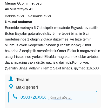
Memar Əcəmi metrosu
Ali Mustafayev 41
Bakida evler
Nesimide evler
Ümumi məlumat
Ecemide metroya 6 7 deqiqelik mesafede Eşyasiz ev satilir.
Butun Esyalar goturulecek.Ev 5 mertebeli binanin 5 ci
mertebesinde 1 otagin 2 otaga duzelmesi ve teze temir
olunmus evdir.Kooperativ binadir (Fransiz lahiye) 3 mkr
bazarina 3 deqiqelik mesafededir.Omer Elektrik magazasinin
asagi hissesinde yerlesir.Etrafda magaza mektebler avtobus
dayanacagina yaxindir.Su qaz isiq daimidir.Kombi var.
(Şehidin Binasi adlanir ) Temiz Sakit binadir. qiymeti 116.500
manat Senedleri tam qaydasindadir. REAL alicilar zeng etsin
Terane
.Real musterisi olan Maklerler elaqe saxlaya biler Makler
haqqi 500 manat razi olan elaqe saxlasin..
Bakı şəhəri
0503728XXX
nömrəni göstər