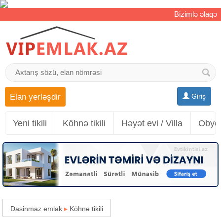
Bizimlə əlaqə
Elan yerləşdir
Giriş
Yeni tikili
Köhnə tikili
Həyət evi / Villa
Obyek
Dasinmaz emlak
▸
Köhnə tikili