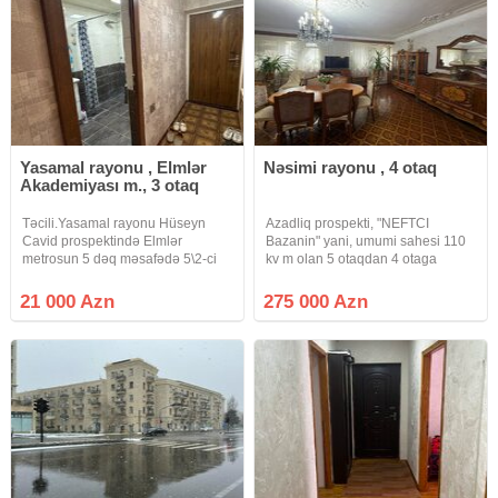
Yasamal rayonu , Elmlər
Nəsimi rayonu , 4 otaq
Akademiyası m., 3 otaq
Təcili.Yasamal rayonu Hüseyn
Azadliq prospekti, "NEFTCI
Cavid prospektində Elmlər
Bazanin" yani, umumi sahesi 110
metrosun 5 dəq məsafədə 5\2-ci
kv m olan 5 otaqdan 4 otaga
mərtəbəsində qanuni 3 otağlı
duzelme menzil satilir. Mertebe
ümumi sahəsi 80 kv olan mənzil
5/3, yaxsi temir, doseme parket,
21 000 Azn
275 000 Azn
Təcili satılır.Qaz su işıq
qurasdirilmis metbex mebeli,
daimidir.Istilik sistemi mərkəzidir
sanuzel ayri – ayridir, qaz,
Dövlıət