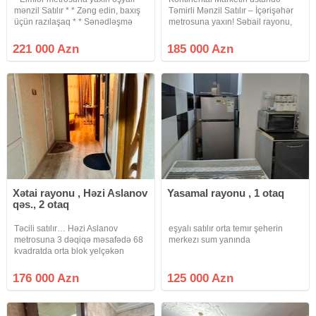
mənzil Satılır * * Zəng edin, baxış
Təmirli Mənzil Satılır – İçərişəhər
üçün razılaşaq * * Sənədləşmə
metrosuna yaxın! Səbail rayonu,
prosesi tam qanuni və şəffaf
Teymur Elçin küçəsində,
şəkildə aparılır * * Binanın tipi :
Kontinental Marketin üstündə,
221 000 Azn
185 000 Azn
köhnə tikili (Xruşofka) * Otaq Sayı :
İçərişəhər metrosunun
3 otaqlı *
yaxınlığında yerləşən mənzil
satışa təqdim
Xətai rayonu , Həzi Aslanov
Yasamal rayonu , 1 otaq
qəs., 2 otaq
Təcili satılır… Həzi Aslanov
eşyalı satılır orta temır şeherin
metrosuna 3 dəqiqə məsafədə 68
merkezı sum yanında
kvadratda orta blok yelçəkən
əşyalı 600 azn kirayədə qanuni 2
otaqlı əla təmirli mənzil satılır. Yola
176 000 Azn
125 000 Azn
baxan bina orta blok.
Abadlaşdrılmış həyətdə uşaq oyun