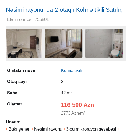
Nəsimi rayonunda 2 otaqlı Köhnə tikili Satılır,
42 m²
Elan nömrəsi: 795801
Əmlakın növü
Köhnə tikili
Otaq sayı
2
Sahə
42 m²
Qiymət
116 500 Azn
2773 Azn/m²
Ünvan:
•
Bakı şəhəri
•
Nəsimi rayonu
•
3-cü mikrorayon qəsəbəsi
•