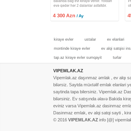
dalanda bağ evi kirayə verilir. Yoldan
P
evə qədər hər 2 dalanlar asfaltdır.
ot
Ərazi olaraq "Sea Breeze" 5 dəq,
k
4 300 Azn
Landau məktəbə yaxın, Rahat marketə
4
k
/ Ay
2 dəqiqə məsafə yerləşir.
q
kiraye evler
ustalar
ev elanlari
montinde kiraye evler
ev alqi satqisi in
tap.az kiraye evler sumqayit
turlar
VIPEMLAK.AZ
Vipemlak.az daşınmaz əmlak , ev alqı satqı
bilərsiz. Saytda müxtəlif emlak elanlari
saytinda tapa bilersiniz. Vipemlak.az Dasi
bilərsiniz. Ev satışında əlavə Bakida kir
eviniz varsa Vipemlak.az dasinmaz emlak
Dasinmaz emlak, ev alqi satqi sayti , kir
© 2016
VIPEMLAK.AZ
info [@] vipemla