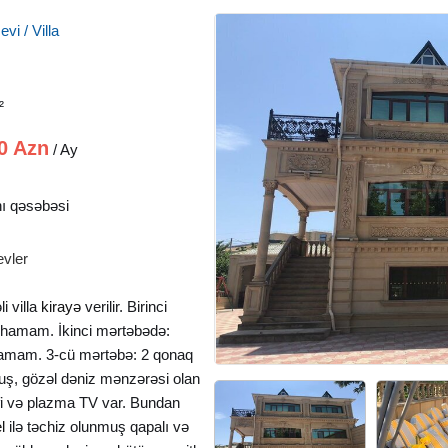
vi / Villa
²
0 Azn
/ Ay
ı qəsəbəsi
evler
i villa
kirayə
verilir. Birinci
ə hamam. İkinci mərtəbədə:
 hamam. 3-cü mərtəbə: 2 qonaq
uş, gözəl dəniz mənzərəsi olan
fi və plazma TV var. Bundan
l
ilə təchiz olunmuş qapalı və