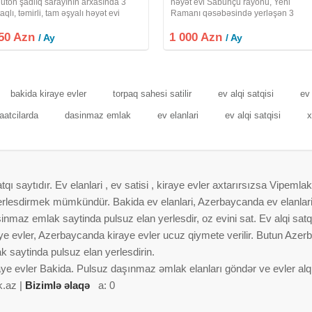
luton şadlıq sarayının arxasında 3
həyət evi Sabunçu rayonu, Yeni
aqlı, təmirli, tam əşyalı həyət evi
Ramanı qəsəbəsində yerləşən 3
irayə verilir.Evin isitmə sistemi
mərtəbəli, geniş və rahat 6 otaqlı həy
50 Azn
ombidir.evdə internet var.Suyu, işıqı,
1 000 Azn
evi uzunmüddətli kirayə verilir. Aylıq
/ Ay
/ Ay
azı daimidir.qiyməti 450 manat,
kirayə haqqı: 1000 AZN Ev geniş ailə
bakida kiraye evler
torpaq sahesi satilir
ev alqi satqisi
ev 
saatcilarda
dasinmaz emlak
ev elanlari
ev alqi satqisi
x
 saytıdır. Ev elanlari , ev satisi , kiraye evler axtarırsızsa Vipemlak
 yerlesdirmek mümkündür. Bakida ev elanlari, Azerbaycanda ev elanlar
nmaz emlak saytinda pulsuz elan yerlesdir, oz evini sat. Ev alqi satqis
aye evler, Azerbaycanda kiraye evler ucuz qiymete verilir. Butun Azer
 saytinda pulsuz elan yerlesdirin.
aye evler Bakida. Pulsuz daşınmaz əmlak elanları göndər ve evler alqi 
k.az |
Bizimlə əlaqə
a: 0