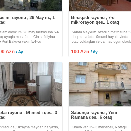
əsimi rayonu , 28 May m., 1
Binəqədi rayonu , 7-ci
taq
mikrorayon qəs., 1 otaq
alam əleykum. 28 may metrosuna 5-6
Salam əleykum. Azadliq metrosuna 5
əq ayaqla məsafədə, Çin səfirliyinə
dəq məsafədə, ümumi həyət evində
ə Port Bakuya yaxin 5/4-cü
otaq yoldaşları ilə qalmaq üçün otaql
ertebesinde yerləşən, temirli 1 otaqli,
kirayə verilir adam başina 100 manat
00 Azn
etbexti və sanuzelli içində olan 20
100 Azn
(1 otaqda 3 nəfər qalir) Qaz, su, işiq
/ Ay
/ Ay
v.m olan mənzil ayliq 500 manata 1
daimdir. Təhlükəsizlik
ə
ətai rayonu , Əhmədli qəs., 3
Sabunçu rayonu , Yeni
taq
Ramana qəs., 6 otaq
hmədlidə, Ukrayna meydanına yaxın,
Kirayə verilir – 3 mərtəbəli, 6 otaqlı