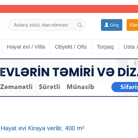
Elan
Giriş
Həyət evi / Villa
Obyekt / Ofis
Torpaq
Usta 
əyət evi Kirayə verilir, 400 m²