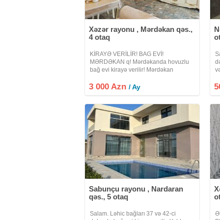
Xəzər rayonu , Mərdəkan qəs.,
N
4 otaq
o
KİRAYƏ VERİLİR! BAG EVİ!
S
MƏRDƏKAN q! Mərdəkanda hovuzlu
d
bağ evi kirayə verilir! Mərdəkan
v
qəsəbəsində (Ev 737 dairəsinin
m
3 000 Azn
yaxınlığında) yerləşən, yeni təmirdən
5
m
/ Ay
çıxmış və təmirdən sonra yaşayış
k
olmayan bağ evi kirayə
v
Sabunçu rayonu , Nardaran
X
qəs., 5 otaq
o
Salam. Ləhic bağları 37 və 42-ci
Ə