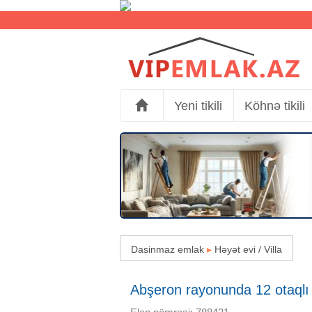
Yeni tikili
Köhnə tikili
Dasinmaz emlak
▸
Həyət evi / Villa
Abşeron rayonunda 12 otaqlı H