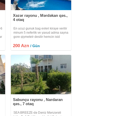
Xəzər rayonu , Mərdəkan qəs.,
4 otaq
-6
En ucuz gunuk bag evleri kiraye verilir
minum 5 neferlik ve yaxud adma sayna
ar
gore qiymetelr desilir hemcin isid
.
hovuz teskl edrik Ara gunlerinde edrim
200 Azn
olunur hefde sonlarda qiymetler desilir
/ Gün
bu isdi yay gunlerinizi
Sabunçu rayonu , Nardaran
qəs., 7 otaq
SEA BREEZE-də Dəniz Mənzərəli