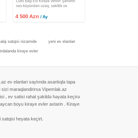
Lüks Bağ Evi Kirayə Verilir! Şəhərin
səs-küyündən uzaq, sakitlik və
ət
komfortu bir arada istəyənlər üçün
4 500 Azn
ideal seçim! Sea Breeze, 10-cu
/ Ay
dalanda yerləşən yeni təmirli, geniş və
yüksək
alqi satqisi nizamide
yeni ev elanlari
irdalanda kiraye evler
.az ev elanlari saytında asanlıqla tapa
i sizi maraqlandirirsa Vipemlak.az
i , ev satisi rahat şəkildə həyata keçirə
baycan boyu kiraye evler axtarin . Kiraye
satqisi heyata keçirt.