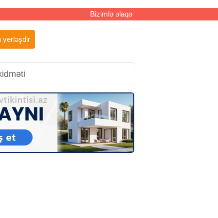
Bizimlə əlaqə
 yerləşdir
xidməti