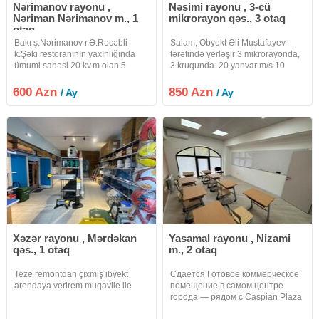
Nərimanov rayonu ,
Nəsimi rayonu , 3-cü
Nəriman Nərimanov m., 1
mikrorayon qəs., 3 otaq
otaq
Bakı ş.Nərimanov r.Ə.Rəcəbli
Salam, Obyekt Əli Mustafayev
k.Şəki restoranının yaxınlığında
tərəfində yerləşir 3 mikrorayonda,
ümumi sahəsi 20 kv.m.olan 5
3 kruqunda. 20 yanvar m/s 10
mərtəbəli plazanın 2-ci
deqiqe yaxınlığında yerləşir.
mərtəbəsində yerləşən 1 otaqlı
Obyekt 115 m², orta təmirlidir. Su,
600 Azn
850 Azn
/ Ay
/ Ay
hazır ofis icarəyə verilir.Ofis yeni
İşıq, kondisioner sistemi, sanitar
təmirdən çıxıb, təmirdən sonra
qovşağı ilə təmin edilib.
Xəzər rayonu , Mərdəkan
Yasamal rayonu , Nizami
qəs., 1 otaq
m., 2 otaq
Teze remontdan çıxmiş ibyekt
Сдается Готовое коммерческое
arendaya verirem muqavile ile
помещение в самом центре
города — рядом с Caspian Plaza
и метро Низами! Идеально