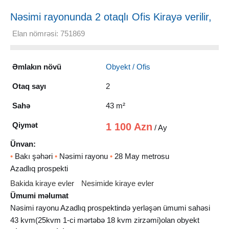
Nəsimi rayonunda 2 otaqlı Ofis Kirayə verilir,
43 m²
Elan nömrəsi: 751869
Əmlakın növü
Obyekt / Ofis
Otaq sayı
2
Sahə
43 m²
Qiymət
1 100 Azn
/ Ay
Ünvan:
•
Bakı şəhəri
•
Nəsimi rayonu
•
28 May metrosu
Azadlıq prospekti
Bakida kiraye evler
Nesimide kiraye evler
Ümumi məlumat
Nəsimi rayonu Azadlıq prospektində yerləşən ümumi sahəsi
43 kvm(25kvm 1-ci mərtəbə 18 kvm zirzəmi)olan obyekt