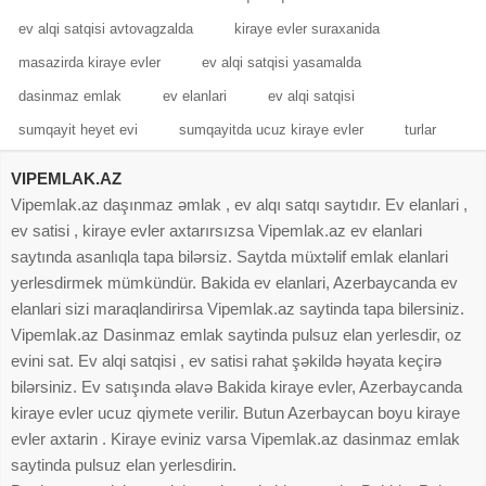
ev alqi satqisi avtovagzalda
kiraye evler suraxanida
masazirda kiraye evler
ev alqi satqisi yasamalda
dasinmaz emlak
ev elanlari
ev alqi satqisi
sumqayit heyet evi
sumqayitda ucuz kiraye evler
turlar
VIPEMLAK.AZ
Vipemlak.az daşınmaz əmlak , ev alqı satqı saytıdır. Ev elanlari ,
ev satisi , kiraye evler axtarırsızsa Vipemlak.az ev elanlari
saytında asanlıqla tapa bilərsiz. Saytda müxtəlif emlak elanlari
yerlesdirmek mümkündür. Bakida ev elanlari, Azerbaycanda ev
elanlari sizi maraqlandirirsa Vipemlak.az saytinda tapa bilersiniz.
Vipemlak.az Dasinmaz emlak saytinda pulsuz elan yerlesdir, oz
evini sat. Ev alqi satqisi , ev satisi rahat şəkildə həyata keçirə
bilərsiniz. Ev satışında əlavə Bakida kiraye evler, Azerbaycanda
kiraye evler ucuz qiymete verilir. Butun Azerbaycan boyu kiraye
evler axtarin . Kiraye eviniz varsa Vipemlak.az dasinmaz emlak
saytinda pulsuz elan yerlesdirin.