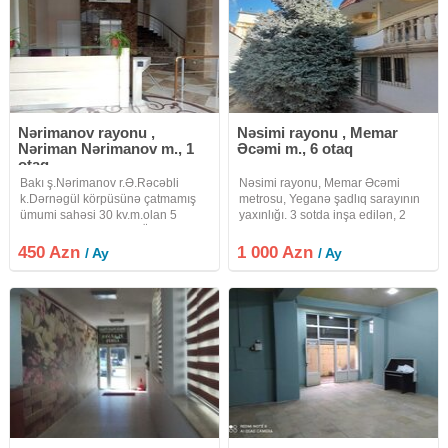
Nərimanov rayonu ,
Nəsimi rayonu , Memar
Nəriman Nərimanov m., 1
Əcəmi m., 6 otaq
otaq
Bakı ş.Nərimanov r.Ə.Rəcəbli
Nəsimi rayonu, Memar Əcəmi
k.Dərnəgül körpüsünə çatmamış
metrosu, Yeganə şadlıq sarayının
ümumi sahəsi 30 kv.m.olan 5
yaxınlığı. 3 sotda inşa edilən, 2
mərtəbəli plazanın 4-cÜ
mərtəbəli həyət evi kirayə verilir. 1-
mərtəbəsində yerləşən 1otaqlı ofis
ci mərtəbə -1 zal, 1 otaq mətbəx,
450 Azn
1 000 Azn
/ Ay
/ Ay
icarəyə verilir. Ofis işıqlıdır,
sauna, sanitar qovşaq. 2-ci
pəncərəlidir.Ofis əsas yolda, asan
mərtəbə -1 zal, 2 yataq