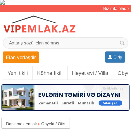
Bizimlə əlaqə
Elan yerləşdir
Giriş
Yeni tikili
Köhnə tikili
Həyət evi / Villa
Obyek
Dasinmaz emlak
▸
Obyekt / Ofis