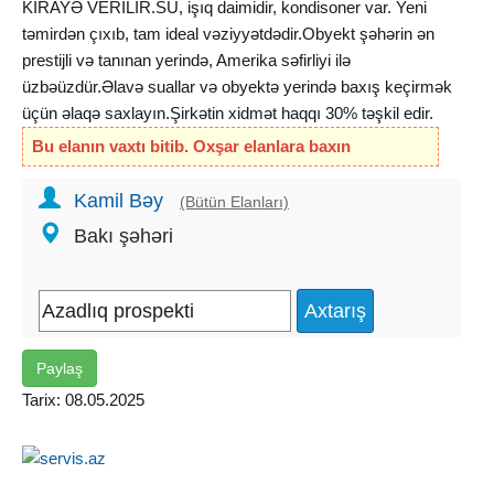
KİRAYƏ VERİLİR.SU, işıq daimidir, kondisoner var. Yeni
təmirdən çıxıb, tam ideal vəziyyətdədir.Obyekt şəhərin ən
prestijli və tanınan yerində, Amerika səfirliyi ilə
üzbəüzdür.Əlavə suallar və obyektə yerində baxış keçirmək
üçün əlaqə saxlayın.Şirkətin xidmət haqqı 30% təşkil edir.
Bu elanın vaxtı bitib. Oxşar elanlara baxın
Kamil Bəy
(Bütün Elanları)
Bakı şəhəri
Paylaş
Tarix: 08.05.2025