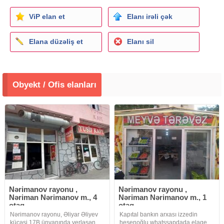
ViP elan et
Elanı irəli çək
Elana düzəliş et
Elanı sil
Obyekt / Ofis elanları
Nərimanov rayonu ,
Nərimanov rayonu ,
Nəriman Nərimanov m., 4
Nəriman Nərimanov m., 1
otaq
otaq
Nərimanov rayonu, Əliyar Əliyev
Kapıtal bankın arxası izzedin
küçəsi 17B ünvanında yerləşən
hesenoğlu whatssapdada elaqe