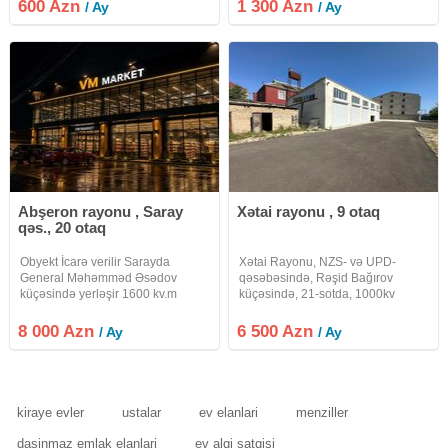
подходит под учебный центр,
600 Azn
1 300 Azn
/ Ay
/ Ay
курсы, образовательные
проекты, офис и другие виды
деятельности. Общая площадь
Abşeron rayonu , Saray
Xətai rayonu , 9 otaq
qəs., 20 otaq
Obyekt İcarə verilir Sarayda
Xətai Rayonu, NZS- və UPD-
General Məhəmməd Əsədov
qəsəbəsində, Rəşid Bağırov
küçəsində yerləşir 1600 kv.m
küçəsində, 21-sotda, 1000kv
Şəbəkə Marketə üstünlük verilir
obyektlər içarəyə verilir. Maklerlər
8.000 manat !
narahat etməsin. Obyekt tam
8 000 Azn
6 500 Azn
/ Ay
/ Ay
olaraq yoll qrağında, Araz
marketin yanında yerləşir. Qaz, Su,
İşıq,
kiraye evler
ustalar
ev elanlari
menziller
dasinmaz emlak elanlari
ev alqi satqisi