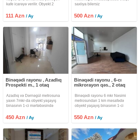
kafe icarəyə verilir. Obyekt 2
saxlıya bilersiz
mərtəbəli və təmirlidir. 20 ildən
çoxdur fəaliyyət göstərir və daimi
111 Azn
500 Azn
/ Ay
/ Ay
müştəri bazası var. İcarə qiyməti
RAZILAŞMA YOLU İLƏDİR.
Binəqədi rayonu , Azadlıq
Binəqədi rayonu , 6-cı
Prospekti m., 1 otaq
mikrorayon qəs., 2 otaq
Azadlıq və Dərnəgül metrosuna
Binəqədi rayonu 6 mkr Nəsimi
yaxın 7mkr-da obyekt yaşayış
metrosundan 1 km məsafədə
binasının 1-ci mərtəbəsində
obyekt yaşayış binasının 1-ci
yerləşir.məhlə içidir. 1 otaqdan
mərtəbəsində yerləşir. Tam məhlə
ibarətdir. Döşəmə metlaxdır.
içidir.market meyvə tərəvəzə
450 Azn
550 Azn
/ Ay
/ Ay
Obyektin sənəti qeyri yaşayış
uyğun deyil. Hər zaman anbar ofis
çıxarışdır. Obyektin hündürlüyü
istehsal yeri idman zalı və s.
4.80dır.