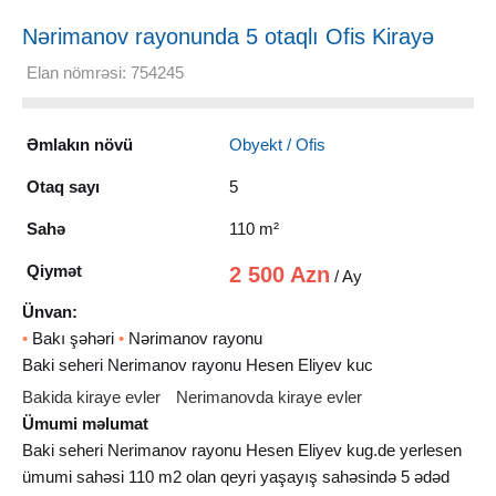
Nərimanov rayonunda 5 otaqlı Ofis Kirayə
verilir, 110 m²
Elan nömrəsi: 754245
Əmlakın növü
Obyekt / Ofis
Otaq sayı
5
Sahə
110 m²
Qiymət
2 500 Azn
/ Ay
Ünvan:
•
Bakı şəhəri
•
Nərimanov rayonu
Baki seheri Nerimanov rayonu Hesen Eliyev kuc
Bakida kiraye evler
Nerimanovda kiraye evler
Ümumi məlumat
Baki seheri Nerimanov rayonu Hesen Eliyev kug.de yerlesen
ümumi sahəsi 110 m2 olan qeyri yaşayış sahəsində 5 ədəd