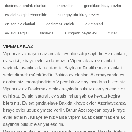
dasinmaz emlak elanlari
menziller
genclikde kiraye evler
ev alqi satqisi ehmedlide
sumqayitda kiraye evler
en son ev elanlari
dasinmaz emlak
ev elanlari
ev alqi satqisi
sarayda
sumqayıt heyet evi
turlar
VIPEMLAK.AZ
Vipemlak.az daşınmaz əmlak , ev alqı satqı saytıdır. Ev elanlari ,
ev satisi , kiraye evler axtarırsızsa Vipemlak.az ev elanlari
saytında asanlıqla tapa bilərsiz. Saytda müxtəlif emlak elanlari
yerlesdirmek mümkündür. Bakida ev elanlari, Azerbaycanda ev
elanlari sizi maraqlandirirsa Vipemlak.az saytinda tapa bilersiniz.
Vipemlak.az Dasinmaz emlak saytinda pulsuz elan yerlesdir, oz
evini sat. Ev alqi satqisi , ev satisi rahat şəkildə həyata keçirə
bilərsiniz. Ev satışında əlavə Bakida kiraye evler, Azerbaycanda
kiraye evler ucuz qiymete verilir. Butun Azerbaycan boyu kiraye
evler axtarin . Kiraye eviniz varsa Vipemlak.az dasinmaz emlak
saytinda pulsuz elan yerlesdirin.
Dasinmaz emlak, ev alqi satqi sayti , kiraye evler Bakida. Pulsuz