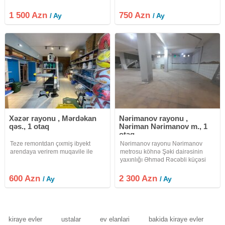
mərtəbəsi ofis əvvəllər mənzil kimi
binasının 1-ci mərtəbəsində
istifadə olunub. 3 otaq, 1 mətbəx,
yerləşir.1 otaqdan ibarətdir.
1 500 Azn
750 Azn
/ Ay
/ Ay
2 sanitar qovşaqdan ibarətdir.istilik
Döşəməsi laminatdır.əvvəl kişi
kombidir.əlavə olaraq
salonu olub əşyalar köhnə
icarəçiyə aiddir.
Xəzər rayonu , Mərdəkan
Nərimanov rayonu ,
qəs., 1 otaq
Nəriman Nərimanov m., 1
otaq
Teze remontdan çıxmiş ibyekt
Nərimanov rayonu Nərimanov
arendaya verirem muqavile ile
metrosu köhnə Şəki dairəsinin
yaxınlığı Əhməd Rəcəbli küçəsi
obyekt ayrı tikilinin zirzəmisində
yerləşir. Ölçüləri 24x15 hündürlük
600 Azn
2 300 Azn
/ Ay
/ Ay
4 metrdir. Obyektin hər iki tərəfində
kiçik pəncərələr vardır
kiraye evler
ustalar
ev elanlari
bakida kiraye evler