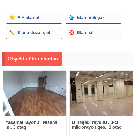
ViP elan et
Elanı irəli çək
Elana düzəliş et
Elanı sil
Obyekt / Ofis elanları
Yasamal rayonu , Nizami
Binəqədi rayonu , 8-ci
m., 3 otaq
mikrorayon qəs., 1 otaq