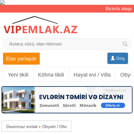
Bizimlə əlaqə
Elan yerləşdir
Giriş
Yeni tikili
Köhnə tikili
Həyət evi / Villa
Obyek
Dasinmaz emlak
▸
Obyekt / Ofis