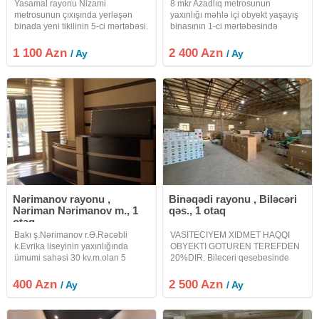
Yasamal rayonu Nizami
8 mkr Azadlıq metrosunun
metrosunun çıxışında yerləşən
yaxınlığı məhlə içi obyekt yaşayış
binada yeni tikilinin 5-ci mərtəbəsi.
binasının 1-ci mərtəbəsində
ofis blokdan daxil olunur. iki otaq,
yerləşir.1-ci şəkillər köhnə
mətbəx, kiçik qardirob, iki sanitar
şəkillərdir.öndə 3 qapı arxada isə
1 100 Azn
2 400 Azn
/ Ay
/ Ay
qovşaq vardır.fooyesi genişdir
1 qapısı vardır. döşəmə
otaq kimi istifadə etmək
metlaxdır.hündürlük 4
metrdir.obyektdə 4
Nərimanov rayonu ,
Binəqədi rayonu , Biləcəri
Nəriman Nərimanov m., 1
qəs., 1 otaq
otaq
Bakı ş.Nərimanov r.Ə.Rəcəbli
VASITECIYEM XIDMET HAQQI
k.Evrika liseyinin yaxınlığında
OBYEKTI GOTUREN TEREFDEN
ümumi sahəsi 30 kv.m.olan 5
20%DIR. Bileceri qesebesinde
mərtəbəli plazanın 2-ci
DSK a yolu tereflerde
mərtəbəsində yerləşən 1 otaqlı
500kvadratliq anbar icareye
400 Azn
2 500 Azn
/ Ay
/ Ay
ofis icarəyə verilir.Ofis boş
verilir.Heyetyani sahesi
vəziyyətdə verilir.Mebellər
700kvadratdi.Heyetinde
arendatora
30kvadratliq ofisi, kandisaneri,