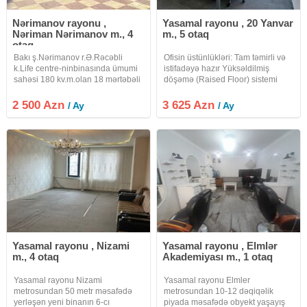
Nərimanov rayonu ,
Yasamal rayonu , 20 Yanvar
Nəriman Nərimanov m., 4
m., 5 otaq
otaq
Bakı ş.Nərimanov r.Ə.Rəcəbli
Ofisin üstünlükləri: Tam təmirli və
k.Life centre-ninbinasında ümumi
istifadəyə hazır Yüksəldilmiş
sahəsi 180 kv.m.olan 18 mərtəbəli
döşəmə (Raised Floor) sistemi
binanın 2-ci mərtəbəsində
Geniş və işıqlı iş sahəsi Bütün
yerləşən əla təmirli 4 otaqlı hazır
kommunikasiya xətləri mövcuddur
2 500 Azn
3 625 Azn
/ Ay
/ Ay
ofis icarəyə verilir.Ofisin işləmək
Fəaliyyətə dərhal başlamaq
üçün hər bir şəraiti var
imkanı Biznes
Yasamal rayonu , Nizami
Yasamal rayonu , Elmlər
m., 4 otaq
Akademiyası m., 1 otaq
Yasamal rayonu Nizami
Yasamal rayonu Elmler
metrosundan 50 metr məsafədə
metrosundan 10-12 dəqiqəlik
yerləşən yeni binanın 6-cı
piyada məsafədə obyekt yaşayış