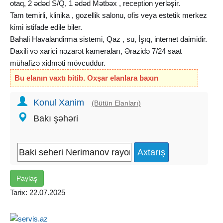
otaq, 2 ədəd S/Q, 1 ədəd Mətbəx , reception yerləşir.
Tam temirli, klinika , gozellik salonu, ofis veya estetik merkez
kimi istifade edile biler.
Bahali Havalandirma sistemi, Qaz , su, İşıq, internet daimidir.
Daxili və xarici nəzarət kameraları, Ərazidə 7/24 saat
mühafizə xidməti mövcuddur.
Bu elanın vaxtı bitib. Oxşar elanlara baxın
Konul Xanim
(Bütün Elanları)
Bakı şəhəri
Paylaş
Tarix: 22.07.2025