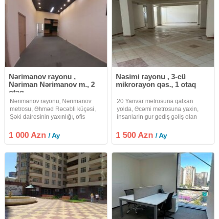
kombisi,
Nərimanov rayonu ,
Nəsimi rayonu , 3-cü
Nəriman Nərimanov m., 2
mikrorayon qəs., 1 otaq
otaq
Nərimanov rayonu, Nərimanov
20 Yanvar metrosuna qalxan
metrosu, Əhməd Rəcəbli küçəsi,
yolda, Əcəmi metrosuna yaxin,
Şəki dairesinin yaxınlığı, ofis
insanlarin gur gediş gəliş olan
plazanın 1- mərtəbəsidə yerləşir.
hissəsində, 3 cü mikrorayon
Su, işıq, istilik qiymətə
dairəsi ilə üz-bəüz, 10 mərtəbəli
1 000 Azn
1 500 Azn
/ Ay
/ Ay
daxildir.İcarəçi- icarə haqqı, 14 faiz
binanin altinda yarim zirzəmi
ədv, internet pulu və
İcarəyə verilir. Obyekt Aptek
Deposu,