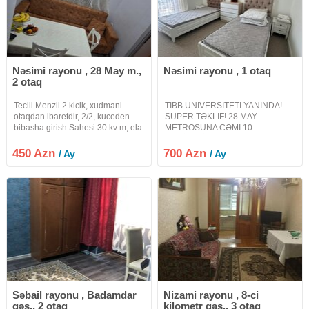
Nəsimi rayonu , 28 May m.,
Nəsimi rayonu , 1 otaq
2 otaq
Tecili.Menzil 2 kicik, xudmani
TİBB UNİVERSİTETİ YANINDA!
otaqdan ibaretdir, 2/2, kuceden
SUPER TƏKLİF! 28 MAY
bibasha girish.Sahesi 30 kv m, ela
METROSUNA CƏMİ 10
trmir, mebel, hamam kafelde,
DƏQİQƏLİK MƏSAFƏ! Oglanlara
menzil kicik oldugundan uzun
ve qizlara verilir! 700 AZN!
450 Azn
700 Azn
/ Ay
/ Ay
müddet olmaqla yalnız 2 telebe ve
Tələbələr və gənclər üçün ideal
ya ishleyen xanima verilir
variant! Yanında hər bir iaşə
obyekti var! MƏNZİL
Səbail rayonu , Badamdar
Nizami rayonu , 8-ci
qəs., 2 otaq
kilometr qəs., 3 otaq