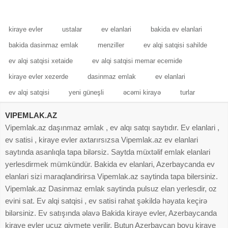
fasilesizdir.Ətraflı məlumat üçün
kiraye evler
ustalar
ev elanlari
bakida ev elanlari
bakida dasinmaz emlak
menziller
ev alqi satqisi sahilde
ev alqi satqisi xetaide
ev alqi satqisi memar ecemide
kiraye evler xezerde
dasinmaz emlak
ev elanlari
ev alqi satqisi
yeni güneşli
əcəmi kirayə
turlar
VIPEMLAK.AZ
Vipemlak.az daşınmaz əmlak , ev alqı satqı saytıdır. Ev elanlari ,
ev satisi , kiraye evler axtarırsızsa Vipemlak.az ev elanlari
saytında asanlıqla tapa bilərsiz. Saytda müxtəlif emlak elanlari
yerlesdirmek mümkündür. Bakida ev elanlari, Azerbaycanda ev
elanlari sizi maraqlandirirsa Vipemlak.az saytinda tapa bilersiniz.
Vipemlak.az Dasinmaz emlak saytinda pulsuz elan yerlesdir, oz
evini sat. Ev alqi satqisi , ev satisi rahat şəkildə həyata keçirə
bilərsiniz. Ev satışında əlavə Bakida kiraye evler, Azerbaycanda
kiraye evler ucuz qiymete verilir. Butun Azerbaycan boyu kiraye