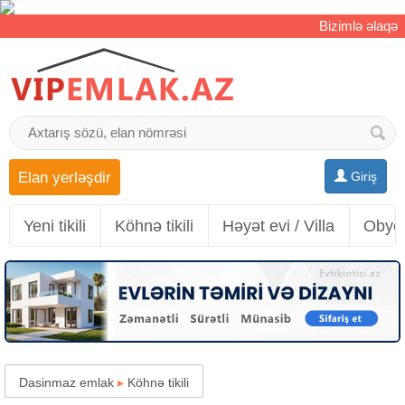
Bizimlə əlaqə
Elan yerləşdir
Giriş
Yeni tikili
Köhnə tikili
Həyət evi / Villa
Obyek
Dasinmaz emlak
▸
Köhnə tikili