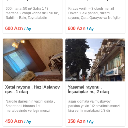
600 manat 50 m² Sahə 1 / 3
Kirayə verilir – 3 otaqlı mənzil
mərtəbə 2 otaqlı köhnə tikili 50 m²,
Ünvan: Bakı şəhəri, Nizami
Sahil m. Bakı, Zeynalabdin
rayonu, Qara Qarayev və Neftçilər
Tağıyev küç. #ok1978 120azn offis
metro stansiyalarından piyada
haqqi
təxminən 10 dəqiqəlik məsafədə.
600 Azn
600 Azn
/ Ay
/ Ay
Mənzil haqqında: 5 mərtəbəli
binanın 3-cü mərtəbəsi 3
Xətai rayonu , Həzi Aslanov
Yasamal rayonu ,
qəs., 1 otaq
İnşaatçılar m., 2 otaq
Nargile dairesinin yaxınlığında ,
asan xidmata va musbayov
5mertebeli binanın 1ci
parklna yaxln 1/2 cevrilmis manzil
mertebesinde yerleşir menzil .
kira verilir martabasi 5/3 dir
Tam əşyalıdır , yaşamaq üçün
vasitcanin xidmat haql 20%
herbir şeraiti var. 1otaqlıdır. Evin
fayizdir qiymat sondur
450 Azn
350 Azn
/ Ay
/ Ay
interneti var , qaz, su, işıq