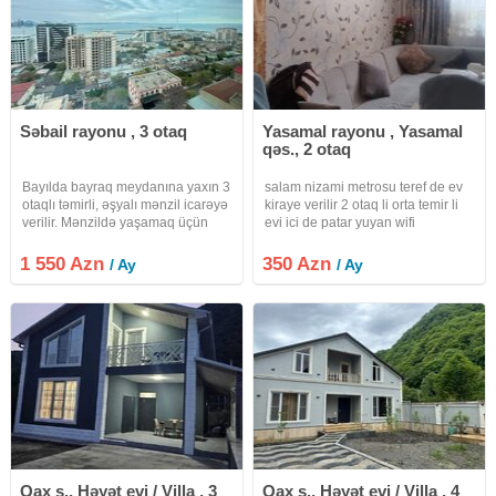
Səbail rayonu , 3 otaq
Yasamal rayonu , Yasamal
qəs., 2 otaq
Bayılda bayraq meydanına yaxın 3
salam nizami metrosu teref de ev
otaqlı təmirli, əşyalı mənzil icarəyə
kiraye verilir 2 otaq li orta temir li
verilir. Mənzildə yaşamaq üçün
evi ici de patar yuyan wifi
hər bir şərait var. Əşya, məişət
kadisaner her sey var tam temir li
texnikaları ilə təmin olunmuşdur.
ev di evi aile ve xanim lara ve
1 550 Azn
350 Azn
/ Ay
/ Ay
Binada su, qaz, işıq daimidir.
oglan lara verilir uzun mudetli
Avtobus dayancağı
verilir ev kiraye
Qax ş., Həyət evi / Villa , 3
Qax ş., Həyət evi / Villa , 4