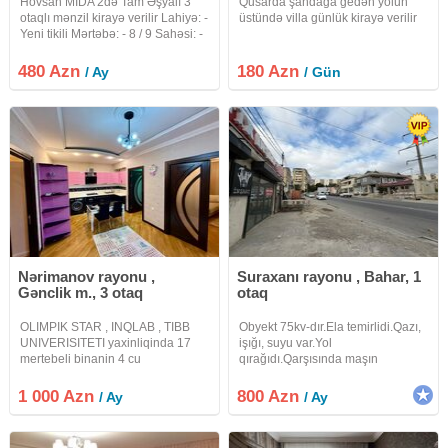
Hövsan MİDA 2də Tam Əşyalı 3
Qusarda şahdağa gedən yolun
otaqlı mənzil kirayə verilir Lahiyə: -
üstündə villa günlük kirayə verilir
Yeni tikili Mərtəbə: - 8 / 9 Sahəsi: -
75 kv.m. Otaq sayı: - 3 (Qanuni 3
otaq) Evin cəhəti (istiqaməti) –
480 Azn
180 Azn
/ Ay
/ Gün
Orta Kommunal:- Qaz, su, elektrik
Nərimanov rayonu ,
Suraxanı rayonu , Bahar, 1
Gənclik m., 3 otaq
otaq
OLIMPIK STAR , INQLAB , TIBB
Obyekt 75kv-dır.Ela temirlidi.Qazı,
UNIVERISITETI yaxinliqinda 17
işığı, suyu var.Yol
mertebeli binanin 4 cu
qırağıdı.Qarşısında maşın
mertebesinde 3 otaqli menzil
saxlamağa yeri var.
kiraye verilir. DEPOZIT
1 000 Azn
800 Azn
/ Ay
/ Ay
MUTLEQDIR. Uzun müddetli
olaraq verilir. Heyetinde ve
binanin altinda avto