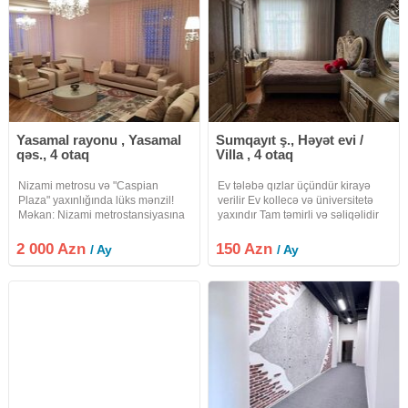
Yasamal rayonu , Yasamal
Sumqayıt ş., Həyət evi /
qəs., 4 otaq
Villa , 4 otaq
Nizami metrosu və "Caspian
Ev tələbə qızlar üçündür kirayə
Plaza" yaxınlığında lüks mənzil!
verilir Ev kollecə və üniversitetə
Məkan: Nizami metrostansiyasına
yaxındır Tam təmirli və səliqəlidir
yaxın, "Caspian Plaza"dan cəmi 3
dəqiqəlik piyada məsafədə.
2 000 Azn
150 Azn
/ Ay
/ Ay
Şəhərin mərkəzi, təhlükəsiz və
prestijli