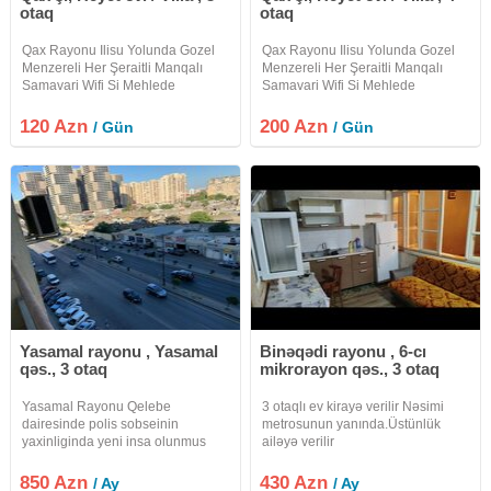
otaq
otaq
Qax Rayonu Ilisu Yolunda Gozel
Qax Rayonu Ilisu Yolunda Gozel
Menzereli Her Şeraitli Manqalı
Menzereli Her Şeraitli Manqalı
Samavari Wifi Si Mehlede
Samavari Wifi Si Mehlede
Oturmaga Yeri Olan Heyet Evi
Oturmaga Yeri Olan Heyet Evi
Villa Kiraye Verilir Etrafli Melumat
Villa Kiraye Verilir Etrafli Melumat
120 Azn
200 Azn
/ Gün
/ Gün
Üçün Zeng Edin Xos Istirahetler
Üçün Zeng Edin Xos Istirahetler
Yasamal rayonu , Yasamal
Binəqədi rayonu , 6-cı
qəs., 3 otaq
mikrorayon qəs., 3 otaq
Yasamal Rayonu Qelebe
3 otaqlı ev kirayə verilir Nəsimi
dairesinde polis sobseinin
metrosunun yanında.Üstünlük
yaxinliginda yeni insa olunmus
ailəyə verilir
binanin 6 ci mertebesinde umumi
sahesi 135 kv olan qanuni 3 otaqli
850 Azn
430 Azn
/ Ay
/ Ay