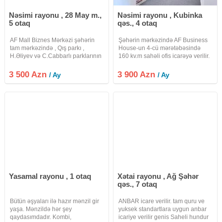
Nəsimi rayonu , 28 May m.,
Nəsimi rayonu , Kubinka
5 otaq
qəs., 4 otaq
AF Mall Biznes Mərkəzi şəhərin
Şəhərin mərkəzində AF Business
tam mərkəzində , Qış parkı ,
House-un 4-cü mərətəbəsində
H.Əliyev və C.Cabbarlı parklarının
160 kv.m sahəli ofis icarəyə verilir.
əhatəsində , 28 may , Sahil metro
Ofis super təmirlidir. Bir çox
stansiyasının yaxınlığında yerləşir.
fəaliyyət sahələrinə uygundur.
3 500 Azn
3 900 Azn
/ Ay
/ Ay
Biznes mərkəz müasir memarlıq
Əşyasız olaraq icarəyə verilir.
üslubunda inşa
Daxilində mətbəx və 2
Yasamal rayonu , 1 otaq
Xətai rayonu , Ağ Şəhər
qəs., 7 otaq
Bütün əşyaları ilə hazır mənzil gir
ANBAR icare verilir. tam quru ve
yaşa. Mənzildə hər şey
yuksek standartlara uygun anbar
qaydasımdadır. Kombi,
icariye verilir genis Saheli hundur