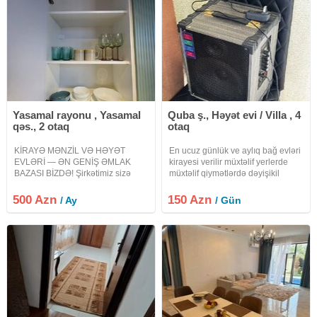
Yasamal rayonu , Yasamal
Quba ş., Həyət evi / Villa , 4
qəs., 2 otaq
otaq
KİRAYƏ MƏNZİL VƏ HƏYƏT
En ucuz günlük ve aylıq bağ evləri
EVLƏRİ — ƏN GENİŞ ƏMLAK
kirayesi verilir müxtəlif yerlerde
BAZASI BİZDƏ! Şirkətimiz sizə
müxtəlif qiymətlərdə dəyişikil
şəhərin və ətraf ərazilərin ən
edirik adam sayına görə qiymətlər
sərfəli kirayə mənzil və həyət
desilir hemcin isdi hovuzda təşkil
500 Azn
150 Azn
/ Ay
/ Gün
evlərini təqdim edir. Bizdə bazarda
edirik minum 5 nəfərlik veeyaxud
hər yerdə olmayan, xüsusi və
25 nəfərlik
daim