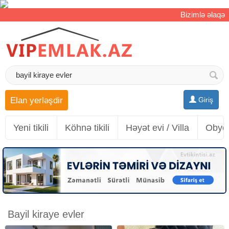
Bizimlə əlaqə
Elan yerləşdir
Giriş
Yeni tikili
Köhnə tikili
Həyət evi / Villa
Obyek
Bayil kiraye evler