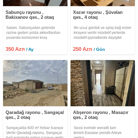
Sabunçu rayonu ,
Xəzər rayonu , Şüvəlan
Bakixanov qəs., 2 otaq
qəs., 4 otaq
Salam. Sabunçudan gelende
Ən ucuz günlük ve aylıq bağ evləri
razine geden yolda akkortlardan
kirayesi verilir müxtəlif yerlerde
yuxarıda komsomol kruq
müxtəlif qiymətlərdə dəyişikil
Bülbülenin gireceyi demir yolunun
edirik adam sayına görə qiymətlər
yanındakı addelni heyet evi kiraye
desilir hemcin isdi hovuz təşkil
350 Azn
250 Azn
/ Ay
/ Gün
verilir. İki otaq, kuxnya, kalidor, ev
edirik minum 5 nəfərlik veeyaxud
eşyalıdır. stralni,
25 nəfərlik banket
Qaradağ rayonu , Səngəçal
Abşeron rayonu , Masazır
qəs., 2 otaq
qəs., 2 otaq
Səngəçalda 600 m² Anbar İcarəyə
Sexsi evimdir weraitli tam
Verilir Qaradağ rayonu, Səngəçal
temirli.Ewyalar yenidir.Aileye
bağ evlərində anbar icarəyə verilir.
verilur