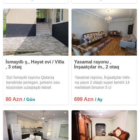
135 kv tam temirli esyasiz menzil
kiraye verilir
İsmayıllı ş., Həyət evi / Villa
Yasamal rayonu ,
, 3 otaq
İnşaatçılar m., 2 otaq
Sizi İsmayıllı rayonu Qalacıq
Yasamal rayonu, İnşaatçılar mt/s-
kəndində yerləşən, şəhərin səs-
na yaxın 2 otaqlı super təmirli 14
küyündən uzaqlaşıb təbiət
mərtəbəli binanın 5 ci
qoynunda ruhunuzun dincəldiyi
mərtəbəsində 2 otaqlı yaxşı təmirli
gözəl mənzərəli kirayə evə dəvət
ümumi sahəsi 70 kvadratmetr olan
80 Azn
699 Azn
/ Gün
/ Ay
edirik
mənzil kirayə verilir.Mənzilin
yaşamaq üçün hər bir