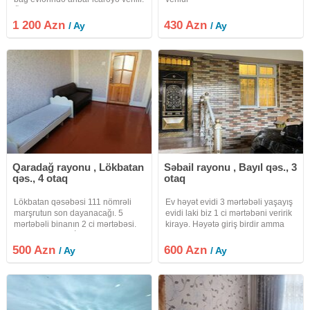
Ölçü: 12 × 50 metr (600 m²)
Hündürlük: 4 metr Depo, anbar,
1 200 Azn
430 Azn
/ Ay
/ Ay
material və məhsul saxlamaq
üçün uyğundur.
Qaradağ rayonu , Lökbatan
Səbail rayonu , Bayıl qəs., 3
qəs., 4 otaq
otaq
Lökbatan qəsəbəsi 111 nömrəli
Ev həyət evidi 3 mərtəbəli yaşayış
marşrutun son dayanacağı. 5
evidi laki biz 1 ci mərtəbəni veririk
mərtəbəli binanın 2 ci mərtəbəsi.
kirayə. Həyətə giriş birdir amma
Ev əşyalı verilir. İsdilik sisdemi
ayrı ayrı evlərdir sadəcə
kombidir. İşıq qaz su daimidir
darvazadan giriş birdir mərtəbələrı
500 Azn
600 Azn
/ Ay
/ Ay
əlavə 2 tonluq su çəni ilə təmin
giriş ayrıdır. Ev yalnız tələbı
olunub. Uzun müddətli qalan
xanımlara və 3