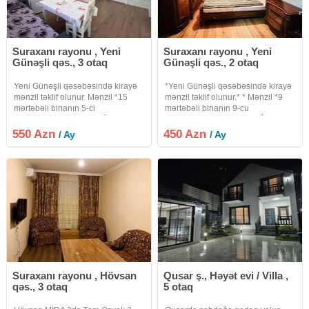
Suraxanı rayonu , Yeni
Suraxanı rayonu , Yeni
Günəşli qəs., 3 otaq
Günəşli qəs., 2 otaq
Yeni Günəşli qəsəbəsində kirayə
*Yeni Günəşli qəsəbəsində kirayə
mənzil təklif olunur. Mənzil *15
mənzil təklif olunur.* * Mənzil *9
mərtəbəli binanın 5-ci
mərtəbəli binanın 9-cu
mərtəbəsində* yerləşir. Ümumi
mərtəbəsində* yerləşir. * Ümumi
sahəsi *72 kv.m* təşkil edir. Mənzil
sahəsi *65 kv.m* təşkil edir. * *2
550 Azn
450 Azn
/ Ay
/ Ay
*3 otaqlı studio tipli*
otaqlı* mənzildir və yaşayış üçün
planlaşdırmaya malikdir və *tam
əlverişli planlaşdırmaya
Suraxanı rayonu , Hövsan
Qusar ş., Həyət evi / Villa ,
qəs., 3 otaq
5 otaq