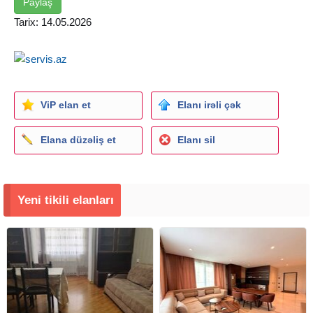
холодная вода ). Отличный ремонт. Пол паркет. 2
Paylaş
санузла ( джакузи, душ кабина ). Cтиральная машина, 3
Tarix: 14.05.2026
сплит кондиционера. 2 скоростных бесшумных лифта "
Сигма ". Охраняемый двор, место для парковки. •
(КОД-41).
ViP elan et
Elanı irəli çək
Elana düzəliş et
Elanı sil
Yeni tikili elanları