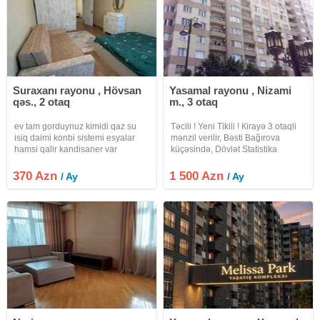
Suraxanı rayonu , Hövsan
Yasamal rayonu , Nizami
qəs., 2 otaq
m., 3 otaq
ev tam gorduynuz kimidi qaz su
Təcili ! Yeni Tikili ! Кirayə 3 otaqli
isiq daimi konbi sistemi esyalar
mənzil verilir, Bəsti Bağırova
hamsi qalir kandisaner var
küçəsində, Dövlət Statistika
Komitəsi, "Caspian Plaza" bizness
center və "Nizami" metrosu
370 Azn
1 500 Azn
/ Ay
/ Ay
yaxinliğinda. Mərtəbə: 18/13.
Ümumi