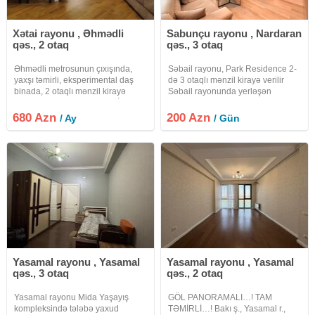
Xətai rayonu , Əhmədli
Sabunçu rayonu , Nardaran
qəs., 2 otaq
qəs., 3 otaq
Əhmədli metrosunun çıxışında,
Səbail rayonu, Park Residence 2-
yaxşı təmirli, eksperimental daş
də 3 otaqlı mənzil kirayə verilir
binada, 2 otaqlı mənzil kirayə
Səbail rayonunda yerləşən
verilir.Qaz, işıq, su daimidir.İsitmə
prestijli Park Residence 2 yaşayış
sistemi Maşın saxlamaqa geniş
kompleksində tam təmirli, zövqlə
680 Azn
200 Azn
/ Ay
/ Gün
sakit həyəti var.Yaxınlıqda məktəb,
dizayn edilmiş və tam əşyalı 3
bağça, ticarət
otaqlı mənzil günlük və
Yasamal rayonu , Yasamal
Yasamal rayonu , Yasamal
qəs., 3 otaq
qəs., 2 otaq
Yasamal rayonu Mida Yaşayış
GÖL PANORAMALI…! TAM
kompleksində tələbə yaxud
TƏMİRLİ…! Bakı ş., Yasamal r.,