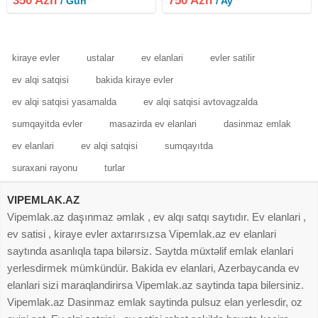
350 Azn
750 Azn
/ Gün
/ Ay
tam əşyalı (köç yaşa) Təminat:
Qaz, işıq, su, internet daimi | 2 lift
kiraye evler
ustalar
ev elanlari
evler satilir
ev alqi satqisi
bakida kiraye evler
ev alqi satqisi yasamalda
ev alqi satqisi avtovagzalda
sumqayitda evler
masazirda ev elanlari
dasinmaz emlak
ev elanlari
ev alqi satqisi
sumqayıtda
suraxani rayonu
turlar
VIPEMLAK.AZ
Vipemlak.az daşınmaz əmlak , ev alqı satqı saytıdır. Ev elanlari ,
ev satisi , kiraye evler axtarırsızsa Vipemlak.az ev elanlari
saytında asanlıqla tapa bilərsiz. Saytda müxtəlif emlak elanlari
yerlesdirmek mümkündür. Bakida ev elanlari, Azerbaycanda ev
elanlari sizi maraqlandirirsa Vipemlak.az saytinda tapa bilersiniz.
Vipemlak.az Dasinmaz emlak saytinda pulsuz elan yerlesdir, oz