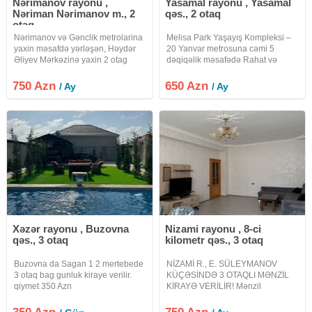
Nərimanov rayonu ,
Yasamal rayonu , Yasamal
Nəriman Nərimanov m., 2
qəs., 2 otaq
otaq
Nərimanov və Gənclik metrolarina
Melisa Park Yaşayış Kompleksi –
yaxin məsafdə yərləşən, Həydər
20 Yanvar metrosuna cəmi 5
Əliyev Mərkəzinə yaxin 2 otag
dəqiqəlik məsafədə Rahat və
mənzil əşyalı kirayə verilir. xidmət
prestijli yaşayış üçün ideal seçim
haqqı 30%
Mənzil haqqında 19 mərtəbəli
750 Azn
650 Azn
/ Ay
/ Ay
binanın 17-ci mərtəbəsində Sahə
55 m² 2 otaqlı Mənzil
Xəzər rayonu , Buzovna
Nizami rayonu , 8-ci
qəs., 3 otaq
kilometr qəs., 3 otaq
Buzovna da Sagan 1 2 mertebede
NİZAMİ R., E. SÜLEYMANOV
3 otaq bag gunluk kiraye verilir.
KÜÇƏSİNDƏ 3 OTAQLI MƏNZİL
qiymet 350 Azn
KİRAYƏ VERİLİR! Mənzil
haqqında: Sahə: 100 m² | Mərtəbə:
3/18 Vəziyyəti: 6 ayın təzə təmiri,