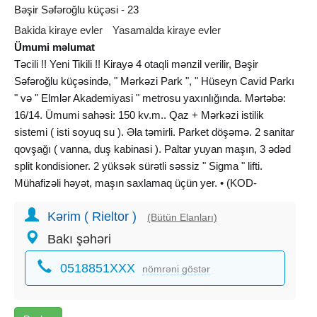
Bəşir Səfəroğlu küçəsi - 23
Bakida kiraye evler
Yasamalda kiraye evler
Ümumi məlumat
Təcili !! Yeni Tikili !!
Kirayə
4 otaqli mənzil verilir, Bəşir
Səfəroğlu küçəsində, " Mərkəzi Park ", " Hüseyn Cavid Parkı
" və " Elmlər Akademiyasi " metrosu yaxınlığında. Mərtəbə:
16/14. Ümumi sahəsi: 150 kv.m.. Qaz + Mərkəzi istilik
sistemi ( isti soyuq su ). Əla təmirli. Parket döşəmə. 2 sanitar
qovşağı ( vanna, duş kabinasi ). Paltar yuyan maşın, 3 ədəd
split kondisioner. 2 yüksək sürətli səssiz " Sigma " lifti.
Mühafizəli həyət, maşın saxlamaq üçün yer. • (KOD-
41).________
Kərim ( Rieltor )
(Bütün Elanları)
Срочно !! Новостройка !! Сдаётся 4-х комнатная
Bakı şəhəri
квартира, по улице Башир Сафароглы, около "
0518851XXX
Центрального Парка ", " Паркa Гусейн Джавида " и метро
nömrəni göstər
" Элмляр Академиясы ". Этаж: 14/16. Общая площадь:
150 кв.м.. Газ + Централизованное отопление ( горячая