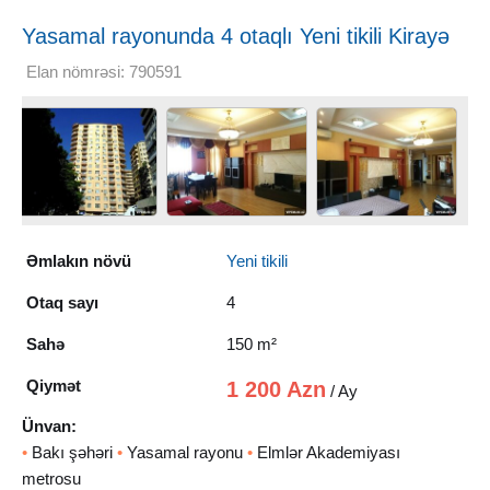
Yasamal rayonunda 4 otaqlı Yeni tikili Kirayə
verilir, 150 m²
Elan nömrəsi: 790591
Əmlakın növü
Yeni tikili
Otaq sayı
4
Sahə
150 m²
Qiymət
1 200 Azn
/ Ay
Ünvan:
•
Bakı şəhəri
•
Yasamal rayonu
•
Elmlər Akademiyası
metrosu