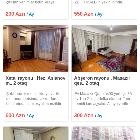
çalışan xanımlar üçün kirayə
ZEFİR MALL-ın yaxınlığında,
verilir.Əsas şərt təmizliyə və
Müstəqillik küçəsində ərazinin ən
sakitliyə riayət etməkdi.Bu
tanınmış binası olan Kristalın inşa
200 Azn
550 Azn
/ Ay
/ Ay
mütləqdi.Ödənişə kommullar-wifi,
etdiyi "Park Yasamal" layihəsində,
su, qaz, işıq hamısı
yeni tikili 16
daxildir.Binanın
Xətai rayonu , Həzi Aslanov
Abşeron rayonu , Masazır
m., 2 otaq
qəs., 2 otaq
Şekillerdeki menzil kiraye verilir.
Ev Masazır Qurtuluş93 yerləşir 35
metronun cixisinda, akkordun
kv 1-in 2- e pridelka olunub. Tam
binalarinda, tam esyali menzildir.
təmirli tam əşyalıdı.Ailəyə verilir
Binada qaz yoxdu piletkadan
istifadə olunur qiymət 300 manat
600 Azn
300 Azn
/ Ay
/ Ay
12 manat zibil pulu işıq su pulu