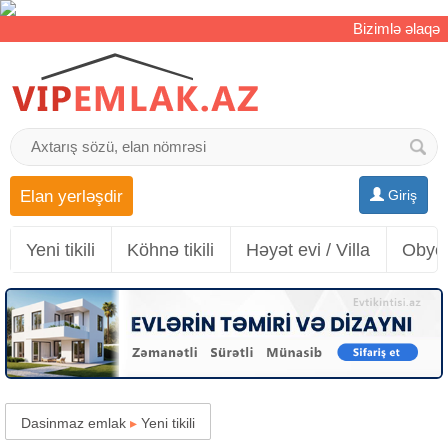
Bizimlə əlaqə
Elan yerləşdir
Giriş
Yeni tikili
Köhnə tikili
Həyət evi / Villa
Obyek
Dasinmaz emlak
▸
Yeni tikili