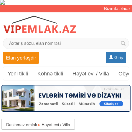
Bizimlə əlaqə
Elan yerləşdir
Giriş
Yeni tikili
Köhnə tikili
Həyət evi / Villa
Obyek
Dasinmaz emlak
▸
Həyət evi / Villa