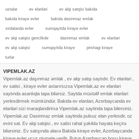
ustalar
ev elanlari
ev alqi satqisi bakida
bakida kiraye evler
bakida dasinmaz emlak
xirdalanda evler
sumqayitda kiraye evler
ev alqi satqisi genclikde
dasinmaz emlak
ev elanlari
ev alqi satqisi
sumqayitda kiraye
pirshagi kiraye
turlar
VIPEMLAK.AZ
Vipemlak.az daşınmaz əmlak , ev alqı satqı saytıdır. Ev elanlari ,
ev satisi , kiraye evler axtarırsızsa Vipemlak.az ev elanlari
saytında asanlıqla tapa bilərsiz. Saytda müxtəlif emlak elanlari
yerlesdirmek mümkündür. Bakida ev elanlari, Azerbaycanda ev
elanlari sizi maraqlandirirsa Vipemlak.az saytinda tapa bilersiniz.
Vipemlak.az Dasinmaz emlak saytinda pulsuz elan yerlesdir, oz
evini sat. Ev alqi satqisi , ev satisi rahat şəkildə həyata keçirə
bilərsiniz. Ev satışında əlavə Bakida kiraye evler, Azerbaycanda
kiraye evler ucuz qiymete verilir. Butun Azerbaycan boyu kiraye