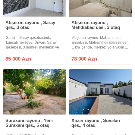
Abşeron rayonu , Saray
Abşeron rayonu ,
qəs., 3 otaq
Mehdiabad qəs., 3 otaq
Satılır – Saray qəsəbəsində
Abşeron rayonu, Məhəmmədli
kupçalı həyət evi Ünvan: Saray
qəsəbəsi, Məhəmmdli dairəsindən
qəsəbəsi, 3 nömrəli məktəbin və
1 km içəridə, mərkəzi yola yaxın 1,
Saray DYP yaxınlığı Əsas
6 sotda inşa edilmiş, sahəsi 70
məlumatlar: 1.2 sot kupçalı torpaq
kv.m. olan, kürsülü, 3 otaq həyət
85 000 Azn
78 000 Azn
sahəsi 60.9 kv evin sahəsi və 60.6
evi satılır. Paket kupçadır. Həm
yarımzirzəmi Kürsülü ev 3
torpağın, həm də evin
Suraxanı rayonu , Yeni
Xəzər rayonu , Şüvəlan
Suraxanı qəs., 5 otaq
qəs., 4 otaq