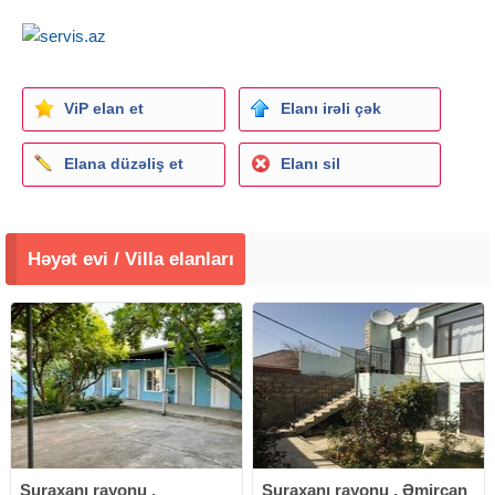
ViP elan et
Elanı irəli çək
Elana düzəliş et
Elanı sil
Həyət evi / Villa elanları
Suraxanı rayonu ,
Suraxanı rayonu , Əmircan