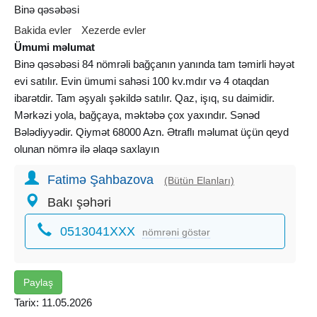
Binə qəsəbəsi
Bakida evler
Xezerde evler
Ümumi məlumat
Binə qəsəbəsi 84 nömrəli bağçanın yanında tam təmirli həyət
evi satılır. Evin ümumi sahəsi 100 kv.mdır və 4 otaqdan
ibarətdir. Tam əşyalı şəkildə satılır. Qaz, işıq, su daimidir.
Mərkəzi yola, bağçaya, məktəbə çox yaxındır. Sənəd
Bələdiyyədir. Qiymət 68000 Azn. Ətraflı məlumat üçün qeyd
olunan nömrə ilə əlaqə saxlayın
Fatimə Şahbazova
(Bütün Elanları)
Bakı şəhəri
0513041XXX
nömrəni göstər
Paylaş
Tarix: 11.05.2026