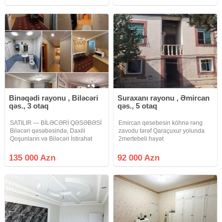
çəni kupçası var paket kupçadı
155000 start giyməti mənzil
həyətində evində kupçası var
bahdigdan sonra
Binəqədi rayonu , Biləcəri
Suraxanı rayonu , Əmircan
qəs., 3 otaq
qəs., 5 otaq
SATILIR — BİLƏCƏRİ QƏSƏBƏSİ
Emircan qesebesin köhnə rəng
Biləcəri qəsəbəsində, Daxili
zavodu tərəf Qaraçuxur yolunda
Qoşunların və Biləcəri İstirahət
2mertebeli həyət
Mərkəzinin yaxınlığında yerləşən
evi.66nom.avtobusa 150metr
yeni tikili binada 3 otaqlı, 80 m²
mesafede.merkezi konalizasiya
135 000 Azn
92 000 Azn
mənzil satılır. Mənzil 4 mərtəbəli
bütün kom.deraitler daimidi.kombi
binanın 4-cü
sistemləri.heyete 2masin
rahatlıqla daxil olur