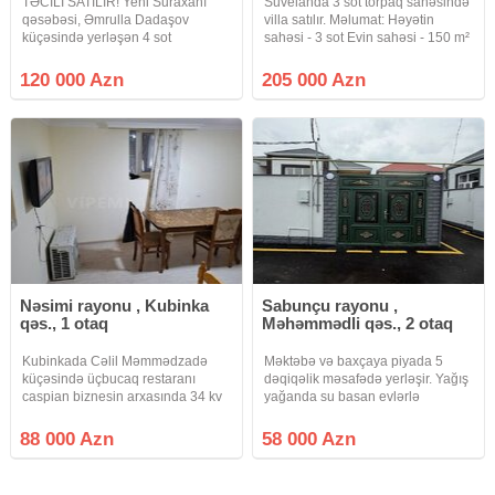
TƏCİLİ SATILIR! Yeni Suraxanı
Suvelanda 3 sot torpaq sahəsində
qəsəbəsi, Əmrulla Dadaşov
villa satılır. Məlumat: Həyətin
küçəsində yerləşən 4 sot
sahəsi - 3 sot Evin sahəsi - 150 m²
həyətyanı sahəsi olan həyət evi
3 Yataq otaqı ■ Geniş zal Mətbəx
satılır. Həyətdə 2 ayrı ev
Sanitar qovşaq -2+1 Həyətində
120 000 Azn
205 000 Azn
mövcuddur. Bütün kommunal
Hovuz, Sanuzeli, Manqalni,
xidmətlər (su, qaz, işıq) daimidir.
Bisetkasi,
Ev 89 nömrəli
Nəsimi rayonu , Kubinka
Sabunçu rayonu ,
qəs., 1 otaq
Məhəmmədli qəs., 2 otaq
Kubinkada Cəlil Məmmədzadə
Məktəbə və baxçaya piyada 5
küçəsində üçbucaq restaranı
dəqiqəlik məsafədə yerləşir. Yağış
caspian biznesin arxasında 34 kv
yağanda su basan evlərlə
1 otaqlı həyət evi satılır kupçası
müqayisə etməyin bu evi,
var real alıclar narahat etsin
qəsəbənin ən hündür yerində
88 000 Azn
58 000 Azn
88000 azn
tikilib və aprel və may ayında
aramsız yağışlar yağmasına
baxmayaraq həyətdə