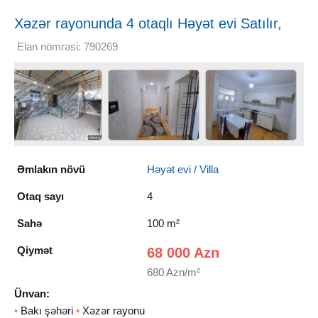
Xəzər rayonunda 4 otaqlı Həyət evi Satılır,
100 m²
Elan nömrəsi: 790269
Əmlakın növü
Həyət evi / Villa
Otaq sayı
4
Sahə
100 m²
Qiymət
68 000 Azn
680 Azn/m²
Ünvan:
•
Bakı şəhəri
•
Xəzər rayonu