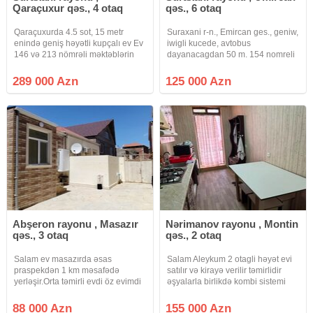
Qaraçuxur qəs., 4 otaq
qəs., 6 otaq
Qaraçuxurda 4.5 sot, 15 metr
Suraxani r-n., Emircan ges., geniw,
enində geniş həyətli kupçalı ev Ev
iwigli kucede, avtobus
146 və 213 nömrəli məktəblərin
dayanacagdan 50 m. 154 nomreli
arasında, Qaraçuxurun demək
mektebin yaxinliginda, 2, 6 sotun
olarki ən geniş və sakit küçəsində
ustunde, sahesi 140 kv.m. 6 otagli,
289 000 Azn
125 000 Azn
yerləşir. Həyət ümumilikdə 4.5
2 mertebeli ev satilir. Ev 4 dawdan
sotdur, eni 15 metr,
tikilib, mertebelerin
Abşeron rayonu , Masazır
Nərimanov rayonu , Montin
qəs., 3 otaq
qəs., 2 otaq
Salam ev masazırda əsas
Salam Aleykum 2 otagli həyət evi
praspekdən 1 km məsafədə
satılır və kirayə verilir təmirlidir
yerləşir.Orta təmirli evdi öz evimdi
əşyalarla birlikdə kombi sistemi
şəxsidi.Yolları asvalt qapıya kimi
çəkilib həyət var 30kv navesi var
həyət tametdi həyətdə 1.5 ton su
kondisioner var kupça var satış
88 000 Azn
155 000 Azn