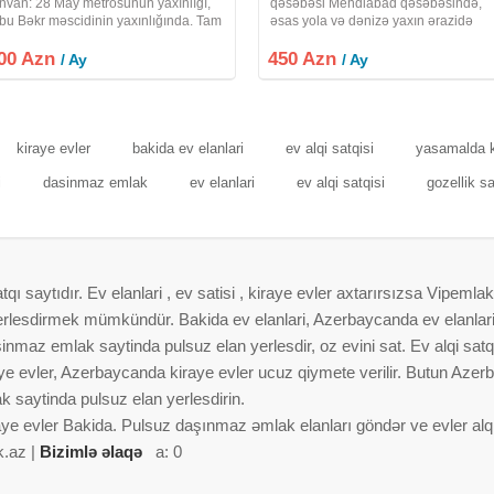
nvan: 28 May metrosunun yaxınlığı,
qəsəbəsi Mehdiabad qəsəbəsində,
bu Bəkr məscidinin yaxınlığında. Tam
əsas yola və dənizə yaxın ərazidə
mirli, səliqəli və bütün zəruri
yerləşən, 160 m² sahəsi olan 2
00 Azn
şyalarla təmin olunmuş 2 otaqlı həyət
450 Azn
mərtəbəli həyət evi uzunmüddətli
/ Ay
/ Ay
vi uzunmüddətli kirayə verilir
kirayə verilir. Evin xüsusiyyətləri: • 3
yataq
kiraye evler
bakida ev elanlari
ev alqi satqisi
yasamalda k
i
dasinmaz emlak
ev elanlari
ev alqi satqisi
gozellik s
 saytıdır. Ev elanlari , ev satisi , kiraye evler axtarırsızsa Vipemlak
 yerlesdirmek mümkündür. Bakida ev elanlari, Azerbaycanda ev elanlar
nmaz emlak saytinda pulsuz elan yerlesdir, oz evini sat. Ev alqi satqis
aye evler, Azerbaycanda kiraye evler ucuz qiymete verilir. Butun Azer
 saytinda pulsuz elan yerlesdirin.
aye evler Bakida. Pulsuz daşınmaz əmlak elanları göndər ve evler alqi 
k.az |
Bizimlə əlaqə
a: 0