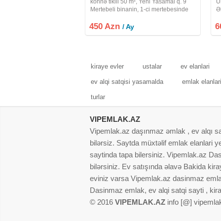
köhnə tikili 50 m², Yeni Yasamal q. 9
Ü
Mertebeli binanin, 1-ci mertebesinde
Ə
tam temirli bir otaqli ev uzun muddetli
tə
450 Azn
kiraye verilir, Evde yuksek suretli
6
ə
/ Ay
internet, 250+ TV Kanallari, HD
e
kiraye evler
ustalar
ev elanlari
ev alqi satqisi yasamalda
emlak elanlar
turlar
VIPEMLAK.AZ
Vipemlak.az daşınmaz əmlak , ev alqı satqı
bilərsiz. Saytda müxtəlif emlak elanlari
saytinda tapa bilersiniz. Vipemlak.az Dasi
bilərsiniz. Ev satışında əlavə Bakida kir
eviniz varsa Vipemlak.az dasinmaz emlak
Dasinmaz emlak, ev alqi satqi sayti , kir
© 2016
VIPEMLAK.AZ
info [@] vipemla