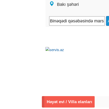
Bakı şəhəri
Həyət evi / Villa elanları