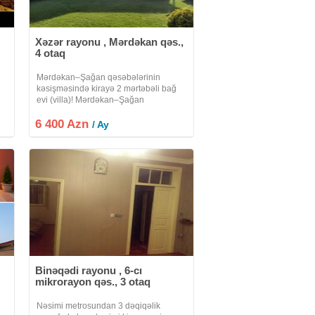
Xəzər rayonu , Mərdəkan qəs.,
4 otaq
Mərdəkan–Şağan qəsəbələrinin
kəsişməsində kirayə 2 mərtəbəli bağ
evi (villa)! Mərdəkan–Şağan
qəsəbələrinin kəsişməsində, dənizə
6 400 Azn
cəmi 5 dəqiqəlik məsafədə yerləşən,
/ Ay
hər bir şəraiti olan 2 mərtəbəli villa
uzunmüddətli və
Binəqədi rayonu , 6-cı
mikrorayon qəs., 3 otaq
Nəsimi metrosundan 3 dəqiqəlik