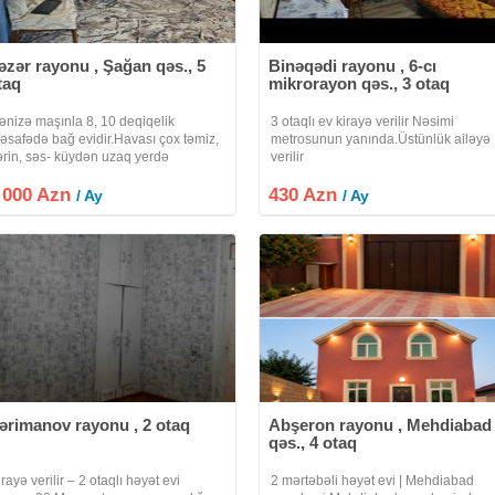
əzər rayonu , Şağan qəs., 5
Binəqədi rayonu , 6-cı
taq
mikrorayon qəs., 3 otaq
ənizə maşınla 8, 10 deqiqelik
3 otaqlı ev kirayə verilir Nəsimi
əsafədə bağ evidir.Havası çox təmiz,
metrosunun yanında.Üstünlük ailəyə
ərin, səs- küydən uzaq yerdə
verilir
erləşir.Bağ evi 2 mərtəbəli ,
 000 Azn
əmirlidir.4otaq və mətbəx.Hər iki
430 Azn
/ Ay
/ Ay
ərtəbədə sanuzel, kondisioner
ar.Aşağı mərtəbədə
ərimanov rayonu , 2 otaq
Abşeron rayonu , Mehdiabad
qəs., 4 otaq
irayə verilir – 2 otaqlı həyət evi
2 mərtəbəli həyət evi | Mehdiabad