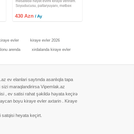
məsafədə həyət evimi kirayə verirəm.
Soyuducusu, paltaryuyanı, mətbəx
mebeli, divan, taxt, kondisioner və s.
430 Azn
var. Qazı, suyu, işığı daimidir. Çox
/ Ay
geniş evdir.Quru evdir. Bu ərazi üçün
qeyd
iraye evler
kiraye evler 2026
alonu arenda
xirdalanda kiraye evler
.az ev elanlari saytında asanlıqla tapa
i sizi maraqlandirirsa Vipemlak.az
i , ev satisi rahat şəkildə həyata keçirə
baycan boyu kiraye evler axtarin . Kiraye
satqisi heyata keçirt.