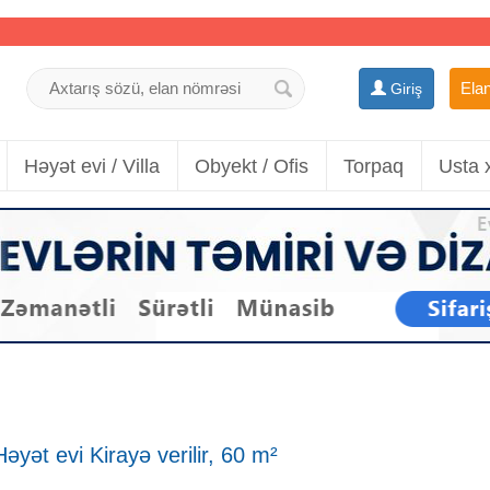
Elan
Giriş
Həyət evi / Villa
Obyekt / Ofis
Torpaq
Usta 
əyət evi Kirayə verilir, 60 m²