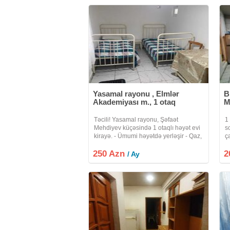
Yasamal rayonu , Elmlər
B
Akademiyası m., 1 otaq
M
Təcili! Yasamal rayonu, Şəfaət
1
Mehdiyev küçəsində 1 otaqlı həyət evi
s
kirayə. - Ümumi həyətdə yerləşir - Qaz,
ç
su, işıq daimidir - Sanuzel çöldədir -
K
250 Azn
Otaqda 2 çarpayı, stol-stul, rəf - Mətbəx
2
m
/ Ay
küncü: qaz plitəsi,
D
R