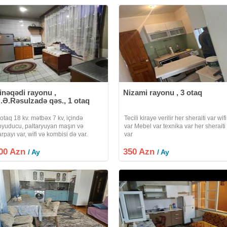
inəqədi rayonu ,
Nizami rayonu , 3 otaq
.Ə.Rəsulzadə qəs., 1 otaq
 otaq 18 kv. mətbəx 7 kv, içində
Tecili kiraye verilir her sheraiti var wifi
oyuducu, paltaryuyan maşın və
var Mebel var texnika var her sheraiti
arpayı var, wifi və kombisi də var.
var
irayəsi 200 manata. Azadlıq
00 Azn
etrosundan 700 m məsafədə.
350 Azn
/ Ay
/ Ay
ayanacağa 250m Məmməd Əmin
əsulzadə qəsəbəsi, məhkəmənin