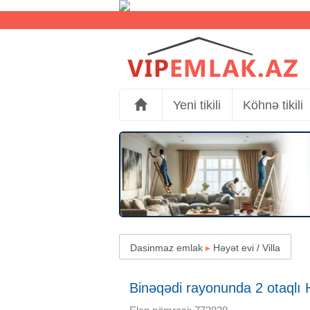
Yeni tikili
Köhnə tikili
Dasinmaz emlak
▸
Həyət evi / Villa
Binəqədi rayonunda 2 otaqlı H