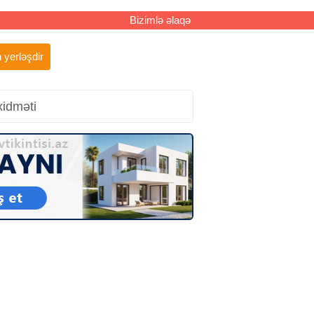
Bizimlə əlaqə
 yerləşdir
xidməti