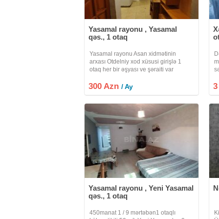
Yasamal rayonu , Yasamal
X
qəs., 1 otaq
o
Yasamal rayonu Asan xidmətinin
D
arxası Otdelniy xod xüsusi girişlə 1
m
otaq her bir əşyası ve şəraiti var
s
hamam tualet sanuzel evin içindədir
y
300 Azn
paltar yuyan maşın var.2 işləyən
3
t
/ Ay
oglana 2 tələbə oğlana , Ailə 2 nəfər ,
m
Ana
v
Yasamal rayonu , Yeni Yasamal
N
qəs., 1 otaq
450manat 1 / 9 mərtəbən1 otaqlı
K