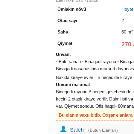
Elan nömrəsi: 773828
Əmlakın növü
Həyət e
Otaq sayı
2
Sahə
60 m²
Qiymət
270 
Ünvan:
•
Bakı şəhəri
•
Binəqədi rayonu
•
Binəqəd
Binəqədi qəsəbəsində marsurt dayanac
Bakida kiraye evler
Bineqedide kiraye 
Ümumi məlumat
Bineqedi rayonu Bineqedi qesebesinde m
kecir- 2 otaqlı
kiraye
verilir. Daimi isti v
var. Qiymet sondur. Ofis haqqi- 80mana
Bu elanın vaxtı bitib. Oxşar elanlara
Saleh
(Bütün Elanları)