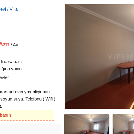
vi / Villa
Azn
/ Ay
i qəsəbəsi
ağına yaxin
evler
arsurt evin yaxınliginnan
ə soyuq suyu. Telefonu ( Wifi )
t.
 baxın