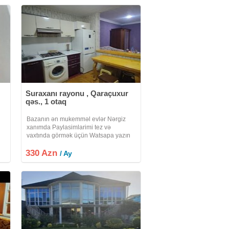
Suraxanı rayonu , Qaraçuxur
qəs., 1 otaq
Bazanın ən mukemməl evlər Nərgiz
xanımda Paylasimlarimi tez və
vaxtında görmək üçün Watsapa yazın
adımı kontakta elave edin statuslarim
330 Azn
düşsün palyaşiram yeni evləri
/ Ay
statusumda 330 AZN/ay 1 otaqlı Həyət
evi Sahe