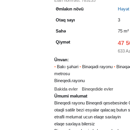
Elan nömrəsi: 789235
Əmlakın növü
Həyət e
Otaq sayı
3
Sahə
75 m²
Qiymət
47 5
633 A
Ünvan:
•
Bakı şəhəri
•
Binəqədi rayonu
•
Binəqə
metrosu
Bineqedi.rayonu
Bakida evler
Bineqedide evler
Ümumi məlumat
Bineqedi rayonu Bineqedi qesebesinde 
otaqli satilir bezi esyalar qalacaq butun s
etrafli melumat ucun elaqe saxlayin
elaqe saxlaya bilersiz