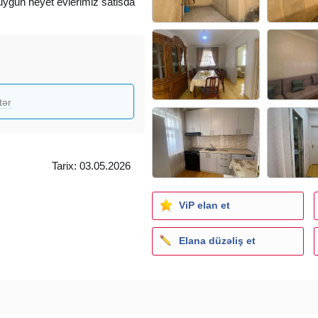
ygun heyet evlerimiz satisda
tər
Tarix: 03.05.2026
ViP elan et
Elana düzəliş et