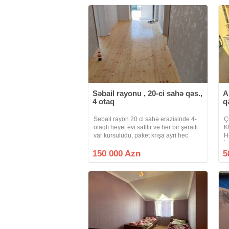
Səbail rayonu , 20-ci sahə qəs.,
A
4 otaq
q
Sebail rayon 20 ci sahə erazisinde 4-
Ç
otaqlı heyet evi satilir və hər bir şəraiti
K
var kursuludu, paket krişa ayri hec
H
kimə birləşmirkombi sistemi, masin
İ
gire heyeti, hazir gir yaşa evdir.
q
150 000 Azn
5
y
ə