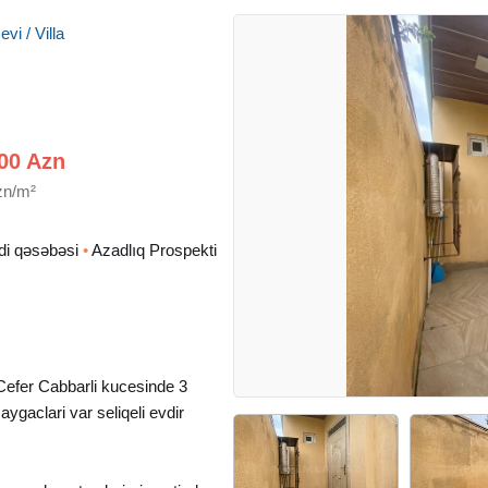
vi / Villa
00 Azn
zn/m²
di qəsəbəsi
•
Azadlıq Prospekti
Cefer Cabbarli kucesinde 3
aygaclari var seliqeli evdir