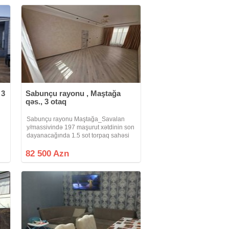
 3
Sabunçu rayonu , Maştağa
qəs., 3 otaq
Sabunçu rayonu Maştağa_Savalan
y/massivində 197 maşurut xətdinin son
dayanacağında 1.5 sot torpaq sahəsi
üzrərində ümümi tikili sahəsi 80 kv/m
olan 3 otaq, mətbəxt və sanuzeldən
82 500 Azn
ibarət həyət evi satılır. Evin istilik