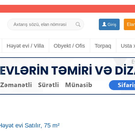
Elan
Giriş
Həyət evi / Villa
Obyekt / Ofis
Torpaq
Usta 
əyət evi Satılır, 75 m²