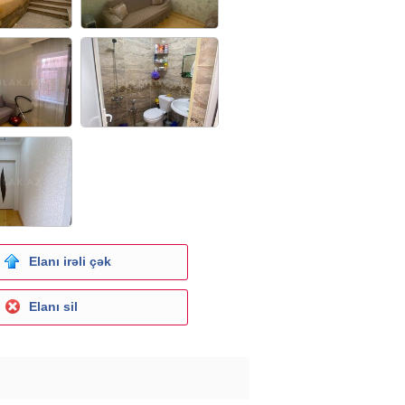
Elanı irəli çək
Elanı sil