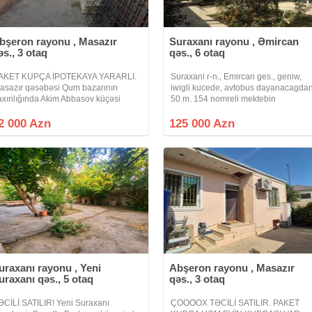
bşeron rayonu , Masazır
Suraxanı rayonu , Əmircan
əs., 3 otaq
qəs., 6 otaq
AKET KUPÇA İPOTEKAYA YARARLI.
Suraxani r-n., Emircan ges., geniw,
asazır qəsəbəsi Qum bazarının
iwigli kucede, avtobus dayanacagda
axınlığında Akim Abbasov küçəsi
50 m. 154 nomreli mektebin
əyət evi satılır 3 otaqlı ev mətbəx
yaxinliginda, 2, 6 sotun ustunde,
amam sanitar qovşağı yerləşir qaz su
sahesi 140 kv.m. 6 otagli, 2 mertebeli
2 000 Azn
125 000 Azn
şıq internet kanalizasiya sistemi var
ev satilir. Ev 4 dawdan tikilib,
trafında
mertebelerin
uraxanı rayonu , Yeni
Abşeron rayonu , Masazır
uraxanı qəs., 5 otaq
qəs., 3 otaq
ƏCİLİ SATILIR! Yeni Suraxanı
ÇOOOOX TƏCİLİ SATILIR. PAKET