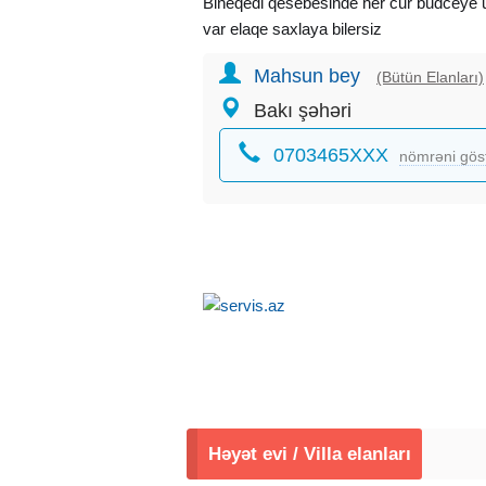
Bineqedi qesebesinde her cur budceye u
var elaqe saxlaya bilersiz
Mahsun bey
(Bütün Elanları)
Bakı şəhəri
0703465XXX
nömrəni gös
Həyət evi / Villa elanları