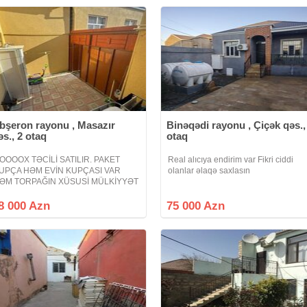
bşeron rayonu , Masazır
Binəqədi rayonu , Çiçək qəs.,
əs., 2 otaq
otaq
OOOOX TƏCİLİ SATILIR. PAKET
Real alıcıya endirim var Fikri ciddi
UPÇA HƏM EVİN KUPÇASI VAR
olanlar əlaqə saxlasın
ƏM TORPAĞIN XÜSUSİ MÜLKİYYƏT
POTEKAYA YARARLI. Masazır
əsəbəsi 6 nömrəli məktəbin
8 000 Azn
75 000 Azn
axınlığında arxa küçəsi həyət evi
şyalı satılır 2 otaqlı ev mətbəx hamam