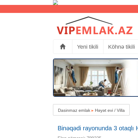
Yeni tikili
Köhnə tikili
Dasinmaz emlak
▸
Həyət evi / Villa
Binəqədi rayonunda 3 otaqlı H