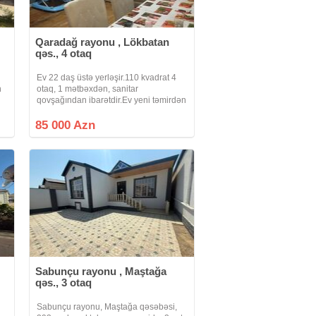
Qaradağ rayonu , Lökbatan
qəs., 4 otaq
Ev 22 daş üstə yerləşir.110 kvadrat 4
n
otaq, 1 mətbəxdən, sanitar
qovşağından ibarətdir.Ev yeni təmirdən
çıxmış, bütün kamunal xətləri yenidən
təmir olunub, sayğaclar quraşdırılıb.Evi
85 000 Azn
alan şəxs zövqünə uyğun olaraq divar
Sabunçu rayonu , Maştağa
qəs., 3 otaq
Sabunçu rayonu, Maştağa qəsəbəsi,