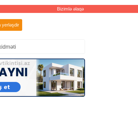
Bizimlə əlaqə
 yerləşdir
xidməti