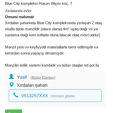
Blue City kompleksi Həsən Əliyev küç. 7
Xirdalanda evler
Ümumi məlumat
Xırdalan şəhərində Blue City kompleksində yerləşən 2 otaq
studio tipdə mənzildir (əlavə olaraq 4m² uşaq otağı və ya
saxlama otağı kimi istifadə oluna biləcək otaq mövcuddur)
Mənzil yeni və keyfiyyətli materiallarla təmir edilmişdir və
təmirdən sonra yaşayış olmamışdır.
Mənzilin istilik sistemi kombidir və bütün otaqlar isti pol ilə
təchiz edilmişdir.
Yusif
(Bütün Elanları)
Mənzilin qaz, işıq və su təminatı daimidir. Sayğaclar ada
Xırdalan şəhəri
keçirilmişdir. (əlavə olaraq sanitar qovşağında 300L
0513257XXX
həcmində ehtiyat çəni də quraşdırılmışdır).
nömrəni göstər
Layihə üzrə kompleks daxilində məktəb, bağça, xəstəxana