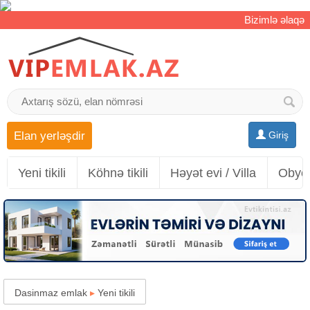
Bizimlə əlaqə
Elan yerləşdir
Giriş
Yeni tikili
Köhnə tikili
Həyət evi / Villa
Obyek
Dasinmaz emlak
▸
Yeni tikili