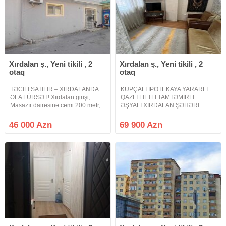
Xırdalan ş., Yeni tikili , 2
Xırdalan ş., Yeni tikili , 2
otaq
otaq
TƏCİLİ SATILIR – XIRDALANDA
KUPÇALI İPOTEKAYA YARARLI
ƏLA FÜRSƏT! Xırdalan girişi,
QAZLI LİFTLİ TAMTƏMİRLİ
Masazır dairəsinə cəmi 200 metr,
ƏŞYALI XIRDALAN ŞƏHƏRİ
24 nömrəli Uşaq Evinin
BAKI-SUMQAYIT ŞOSSESİ
yaxınlığında yerləşən kupçalı
ABŞERON GƏNCLƏR
46 000 Azn
69 900 Azn
mənzil satışdadır. Qiymət: 46.000
ŞƏHƏRCİYİNDƏ. Xırdalan şəhəri
AZN Mənzil haqqında: 2 otaq 35
Bakı-Sumqayıt yolunun kənarında
Riyad ticarət mərkəzi ilə üzbəüz
yerləşən