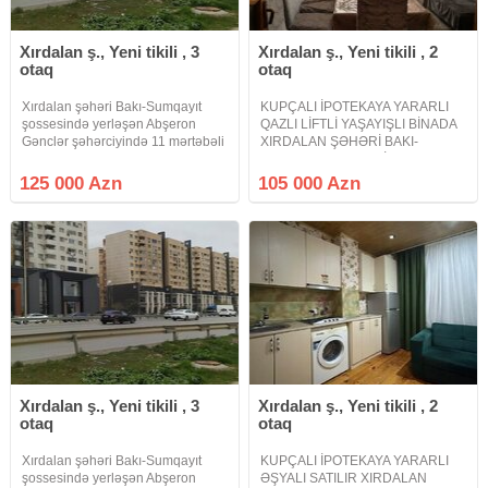
Xırdalan ş., Yeni tikili , 3
Xırdalan ş., Yeni tikili , 2
otaq
otaq
Xırdalan şəhəri Bakı-Sumqayıt
KUPÇALI İPOTEKAYA YARARLI
şossesində yerləşən Abşeron
QAZLI LİFTLİ YAŞAYIŞLI BİNADA
Gənclər şəhərciyində 11 mərtəbəli
XIRDALAN ŞƏHƏRİ BAKI-
binanın 6-cı mərtəbəsində sahəsi
SUMQAYIT ŞOSSESİ ABŞERON
85 kv .m olan qanuni 3 otaqlı
GƏNCLƏR ŞƏHƏRCİYİNDƏ.
125 000 Azn
105 000 Azn
super təmirli, kupçalı bina evi təcili
Xırdalan şəhəri Bakı Sumqayıt
satılır.Qaz, su, işıq,
yolunun kənarında Riyad ticarət
mərkəzi ilə üzbəüz yerləşən
Xırdalan ş., Yeni tikili , 3
Xırdalan ş., Yeni tikili , 2
otaq
otaq
Xırdalan şəhəri Bakı-Sumqayıt
KUPÇALI İPOTEKAYA YARARLI
şossesində yerləşən Abşeron
ƏŞYALI SATILIR XIRDALAN