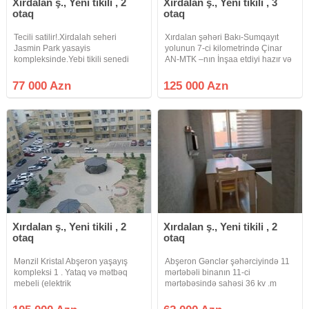
Xırdalan ş., Yeni tikili , 2
Xırdalan ş., Yeni tikili , 3
otaq
otaq
Tecili satilir!.Xirdalah seheri
Xırdalan şəhəri Bakı-Sumqayıt
Jasmin Park yasayis
yolunun 7-ci kilometrində Çinar
kompleksinde.Yebi tikili senedi
AN-MTK –nın İnşaa etdiyi hazır və
Muqavile kupca yaxin muddetde
yaşayışlı 10- mərtəbəli binanın 3-
verilecek pulu odenilib.Bina tam
cü mərtəbəsində ümumi sahəsi 93
77 000 Azn
125 000 Azn
hazirdir yasayis var.8/5 mertebesi,
kv m olan 3-otağa düzəlmə mənzil
evin sahesi 44 kv.2 otaq studio
bəzi əşyalarla birlikdə
Xırdalan ş., Yeni tikili , 2
Xırdalan ş., Yeni tikili , 2
otaq
otaq
Mənzil Kristal Abşeron yaşayış
Abşeron Gənclər şəhərciyində 11
kompleksi 1 . Yataq və mətbəq
mərtəbəli binanın 11-ci
mebeli (elektrik
mərtəbəsində sahəsi 36 kv .m
avadanlıqsız)qalmaq şərti ilə satılır
olan 2 otaqlıstudio tipli təmirli,
.Mənzil bina 22 də yerləşir.
kupçalı, əşyalı bina evi təcili