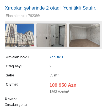
Xırdalan şəhərində 2 otaqlı Yeni tikili Satılır,
59 m²
Elan nömrəsi: 792099
Əmlakın növü
Yeni tikili
Otaq sayı
2
Sahə
59 m²
Qiymət
109 950 Azn
1863 Azn/m²
Ünvan:
Xırdalan şəhəri