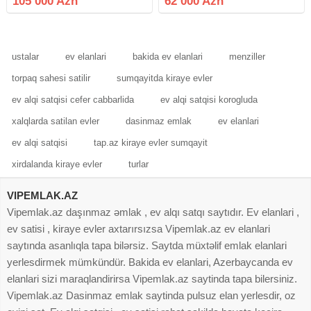
105 000 Azn
62 000 Azn
satılır.Qaz, su, işıq, lifti
var.Yaxınlığında dost mərkəzi,
ustalar
ev elanlari
bakida ev elanlari
menziller
torpaq sahesi satilir
sumqayitda kiraye evler
ev alqi satqisi cefer cabbarlida
ev alqi satqisi korogluda
xalqlarda satilan evler
dasinmaz emlak
ev elanlari
ev alqi satqisi
tap.az kiraye evler sumqayit
xirdalanda kiraye evler
turlar
VIPEMLAK.AZ
Vipemlak.az daşınmaz əmlak , ev alqı satqı saytıdır. Ev elanlari ,
ev satisi , kiraye evler axtarırsızsa Vipemlak.az ev elanlari
saytında asanlıqla tapa bilərsiz. Saytda müxtəlif emlak elanlari
yerlesdirmek mümkündür. Bakida ev elanlari, Azerbaycanda ev
elanlari sizi maraqlandirirsa Vipemlak.az saytinda tapa bilersiniz.
Vipemlak.az Dasinmaz emlak saytinda pulsuz elan yerlesdir, oz