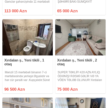
Gənclər şəhərciyində 11 mərtəbəli
ŞƏHƏRİ BAKI-SUMQAYIT
binanın 8-ci mərtəbəsində sahəsi
ŞOSSESİ ABŞERON GƏNCLƏR
70 kv .m olan 3 otaqlı super təmirli,
ŞƏHƏRCİYİNDƏ. Xırdalan şəhəri
113 000 Azn
65 000 Azn
kupçalı, ipotekaya yararlı bina evi
Bakı-Sumqayıt yolunun kənarında
təcili satılır.Qaz,
Riyad ticarət mərkəzi ilə üzbəüz
yerləşən Abşeron Gənclər
Xırdalan ş., Yeni tikili , 1
Xırdalan ş., Yeni tikili , 2
otaq
otaq
Mənzil 15 mərtəbəli binanın 7-ci
SUPER TƏKLİF! 420 AZN AYLIQ
mərtəbəsində yerləşir.Əşyalıdır və
ÖDƏNİŞ! RƏSMİ GƏLİR VƏ YA
hər cür şəraiti var .Kupçalıdır.Sürət
VÖEN TƏLƏB OLUNUR! Xırdalan
qatarının yanında yerləşir.
şəhəri, Köhnə bazarla üzbəüz,
Kristal Abşeron 1 yaşayış
96 500 Azn
75 000 Azn
kompleksində 2 otaq studio tipli
mənzil satışa çıxarılır. Mənzil yeni
tikili 16