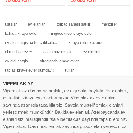
75 000 Azn
10 000 Azn
hesablanib 1000 eded das
Baxça tam yaxın
heyetde isdeyenlər ucun
ustalar
ev elanlari
torpaq sahesi satilir
menziller
bakida kiraye evler
mingecevirde kiraye evler
ev alqi satqisi cefer cabbarlida
kiraye evler xezerde
ehmedlide evler
dasinmaz emlak
ev elanlari
ev alqi satqisi
xirdalanda kiraye evler
tap.az kiraye evler sumqayit
turlar
VIPEMLAK.AZ
Vipemlak.az daşınmaz əmlak , ev alqı satqı saytıdır. Ev elanlari ,
ev satisi , kiraye evler axtarırsızsa Vipemlak.az ev elanlari
saytında asanlıqla tapa bilərsiz. Saytda müxtəlif emlak elanlari
yerlesdirmek mümkündür. Bakida ev elanlari, Azerbaycanda ev
elanlari sizi maraqlandirirsa Vipemlak.az saytinda tapa bilersiniz.
Vipemlak.az Dasinmaz emlak saytinda pulsuz elan yerlesdir, oz