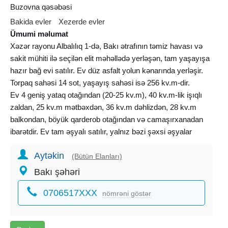
Buzovna qəsəbəsi
Bakida evler
Xezerde evler
Ümumi məlumat
Xəzər rayonu Albalılıq 1-də, Bakı ətrafının təmiz havası və
sakit mühiti ilə seçilən elit məhəllədə yerləşən, tam yaşayışa
hazır bağ evi satılır. Ev düz asfalt yolun kənarında yerləşir.
Torpaq sahəsi 14 sot, yaşayış sahəsi isə 256 kv.m-dir.
Ev 4 geniş yataq otağından (20-25 kv.m), 40 kv.m-lik işıqlı
zaldan, 25 kv.m mətbəxdən, 36 kv.m dəhlizdən, 28 kv.m
balkondan, böyük qarderob otağından və camaşırxanadan
ibarətdir. Ev tam əşyalı satılır, yalnız bəzi şəxsi əşyalar
götürüləcək.
Aytəkin
Ev 4 kondisioner, kombi sistemi, hər otaqda ayrıca
(Bütün Elanları)
termorequlyator, soyuducu, paltaryuyan, qabyuyan, televizor
Bakı şəhəri
və digər məişət texnikaları ilə təchiz olunub. Zal, mətbəx,
0706517XXX
dəhliz, hamam və sanitar qovşaqlarda İtaliya boruları ilə
nömrəni göstər
quraşdırılmış isti döşəmə sistemi mövcuddur. Su, qaz, işıq
və internet daimidir.