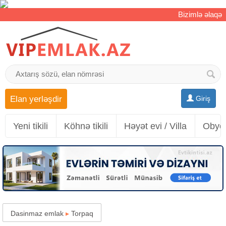
Bizimlə əlaqə
Elan yerləşdir
Giriş
Yeni tikili
Köhnə tikili
Həyət evi / Villa
Obyek
Dasinmaz emlak
▸
Torpaq