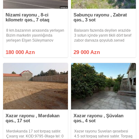
toyuq hini, qaz xətti və qaz sobası hazır vəziyyətdədir. Hində
22 ədəd yumurtlayan serebris cinsli toyuq saxlanılır və
Nizami rayonu , 8-ci
Sabunçu rayonu , Zabrat
hamısı təbii qidalanır.
kilometr qəs., 7 otaq
qəs., 3 sot
Həyət tam betonlanıb, elektrik sistemi çəkilib və 3 hissəyə
8 km.bazarının arxasında yerləşən
Balaxanı fazenda deyilən ərazidə
bölünüb. Ərazidə 60 metr dərinliyində təmiz artezian şirin su
Bizim marketin yaxınlığında
3 sotun içində yarım tikili dört tərəf
quyusu mövcuddur. Ev yaşayış üçün tam hazır
yerləşən Elşən Süleymanov
zabor darvaza qoyulub.sənəd
küçəsində (abyektlər olan intensiv
2003 bələdiyyə sənədi.
vəziyyətdədir. Yalnız hasarın rənglənməsi və həyətin son
hərəkətli yolun kənarında)4 sot
180 000 Azn
29 000 Azn
tamamlama işləri qalıb. Həm bağ evi, həm də daimi yaşayış
torpaq sahəsi təcili olaraq
dəyərindən aşağı qiymətə satılır.
üçün ideal seçimdir.
Xəzər rayonu , Mərdəkan
Xəzər rayonu , Şüvəlan
qəs., 17 sot
qəs., 4 sot
Mərdəkanda 17 sot torpaq satılır.
Xəzər rayonu Suvelan qesebesi
Çıxarış var. KOD:9795 Əlaqə tel: 0
4.5 sot torpaq sahəsi satılır. Torpaq