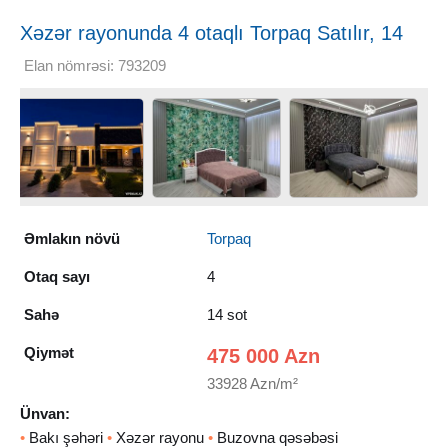
Xəzər rayonunda 4 otaqlı Torpaq Satılır, 14
sot
Elan nömrəsi: 793209
Əmlakın növü
Torpaq
Otaq sayı
4
Sahə
14 sot
Qiymət
475 000 Azn
33928 Azn/m²
Ünvan:
•
Bakı şəhəri
•
Xəzər rayonu
•
Buzovna qəsəbəsi