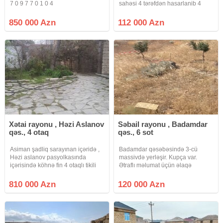
7 0 9 7 7 0 1 0 4
sahəsi 4 tərəfdən hasarlanib 4
tərəfi yaşayış evi
villalardi.Qazi.isigi, suyu
850 000 Azn
112 000 Azn
daimidir.Ətrafli məlumat almaq
üçün bizimle elaqe
saxlayin.Sened KUPÇA
Xətai rayonu , Həzi Aslanov
Səbail rayonu , Badamdar
qəs., 4 otaq
qəs., 6 sot
Asiman şadliq sarayınan içəridə ,
Badamdar qəsəbəsində 3-cü
Həzi aslanov pasyolkasında
massivdə yerləşir. Kupça var.
içərisində köhnə fin 4 otaqlı tikili
Ətraflı məlumat üçün əlaqə
olan 18 sot torpağ satılır . Əla
saxlayın.
yerləşməsi var İki giriş darvazası
810 000 Azn
120 000 Azn
var. Tam infrastrukturlu ərazidi və
bu qiymətə bu