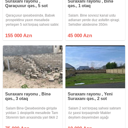
Suraxanı rayonu ,
Suraxanı rayonu , Binə
Qaraçuxur qəs., 5 sot
qəs., 1 otaq
Qaraçuxur qəsəbəsində, Babək
Salam. Bine sovxoz kanal ustu
prospektinə yaxın məsafədə
adlanan yerde duz asfaltin qiragi.
yerləşən 5 sot torpaq sahəsi satılır.
Sehidler abidesine 350m
Sahənin üzərində ümumi sahəsi
catmamis dongede marsurut
100 m² olan, 5 otaqlı 1 mərtəbəli
xettinin ustunde kupcali torpaq
155 000 Azn
45 000 Azn
yaşayış evi mövcuddur. Ev köhnə
satilir. 4.5 sot. 45 000 Azn. Real
tikili olduğundan əmlak
alici olsa qiymetde endirim olacaq.
Suraxanı rayonu , Binə
Suraxanı rayonu , Yeni
qəs., 3 otaq
Suraxanı qəs., 2 sot
Salam Binə Qəsəbəsində girişdə
Salam 2 sot torpaq sahəsi satıram
yoldan 1 deqiqelik mesafede Tam
öz şəxsi torpaqimdir Makler
Storenin tam arxasinda yari tikili 2
deyiləm dəyərindən aşağı
sot torpaq satilir 75.000. ətraf
Qiymətə 2 sot 10 min manat
plana dusub sotu 50minden
Səbətlər qaydasındadır Məktəb