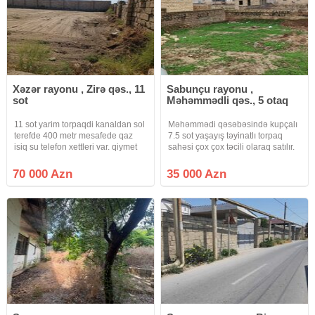
Xəzər rayonu , Zirə qəs., 11
Sabunçu rayonu ,
sot
Məhəmmədli qəs., 5 otaq
11 sot yarim torpaqdi kanaldan sol
Məhəmmədi qəsəbəsində kupçalı
terefde 400 metr mesafede qaz
7.5 sot yaşayış təyinatlı torpaq
isiq su telefon xettleri var. qiymet
sahəsi çox çox təcili olaraq satılır.
sondur. Sened Kupçadir
Hasarlı yaşayış olan ərazi, su işıq
qaz internet xətləri var.Xahiş
70 000 Azn
35 000 Azn
olunur real klentlər( əsasən
vatsapa yazın və ya