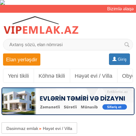
Bizimlə əlaqə
Elan yerləşdir
Giriş
Yeni tikili
Köhnə tikili
Həyət evi / Villa
Obyek
Dasinmaz emlak
▸
Həyət evi / Villa