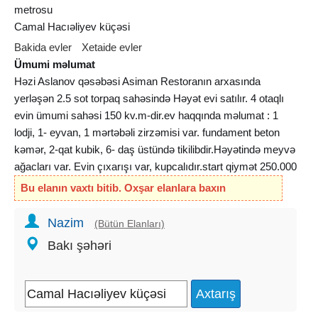
metrosu
Camal Hacıəliyev küçəsi
Bakida evler
Xetaide evler
Ümumi məlumat
Həzi Aslanov qəsəbəsi Asiman Restoranın arxasında
yerləşən 2.5 sot torpaq sahəsində Həyət evi satılır. 4 otaqlı
evin ümumi sahəsi 150 kv.m-dir.ev haqqında məlumat : 1
lodji, 1- eyvan, 1 mərtəbəli zirzəmisi var. fundament beton
kəmər, 2-qat kubik, 6- daş üstündə tikilibdir.Həyətində meyvə
ağacları var. Evin çıxarışı var, kupcalıdır.start qiymət 250.000
Bu elanın vaxtı bitib. Oxşar elanlara baxın
Nazim
(Bütün Elanları)
Bakı şəhəri