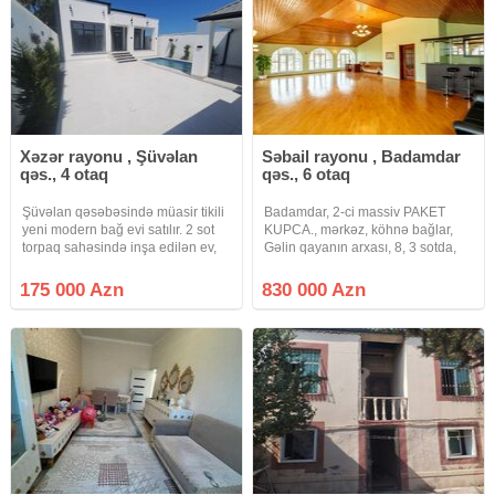
Xəzər rayonu , Şüvəlan
Səbail rayonu , Badamdar
qəs., 4 otaq
qəs., 6 otaq
Şüvəlan qəsəbəsində müasir tikili
Badamdar, 2-ci massiv PAKET
yeni modern bağ evi satılır. 2 sot
KUPCA., mərkəz, köhnə bağlar,
torpaq sahəsində inşa edilən ev,
Gəlin qayanın arxası, 8, 3 sotda,
100 kv ibarətdir. 1Qonaq otağı 1
404, 7m2 sahəsi, 5 yataq otağı,
Mətbəxt 3 Yataq otağı 2 Saunzer
100m2 zal, 30m2 xoll, 4
175 000 Azn
830 000 Azn
(evin daxilində). Hovuz /Besetka. 1
san.qovşağı, ayrıca qarderob
saunzer,
otağı, 27m2 mətbəxi, otaqlarda və