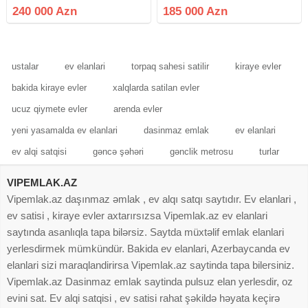
7 otaqlı podmayak bağ evi satılır.
(bağ evi) satıram. Ev, imumi 6.2-
240 000 Azn
185 000 Azn
Ümumi tikili sahəsi 486 kv.m olan
sot torpaqda tikilib. Sənədi-Paket,
ev dəhliz, 2 qonaq otağı, 2
Kupça (Çıxarış) var.
ustalar
ev elanlari
torpaq sahesi satilir
kiraye evler
bakida kiraye evler
xalqlarda satilan evler
ucuz qiymete evler
arenda evler
yeni yasamalda ev elanlari
dasinmaz emlak
ev elanlari
ev alqi satqisi
gəncə şəhəri
gənclik metrosu
turlar
VIPEMLAK.AZ
Vipemlak.az daşınmaz əmlak , ev alqı satqı saytıdır. Ev elanlari ,
ev satisi , kiraye evler axtarırsızsa Vipemlak.az ev elanlari
saytında asanlıqla tapa bilərsiz. Saytda müxtəlif emlak elanlari
yerlesdirmek mümkündür. Bakida ev elanlari, Azerbaycanda ev
elanlari sizi maraqlandirirsa Vipemlak.az saytinda tapa bilersiniz.
Vipemlak.az Dasinmaz emlak saytinda pulsuz elan yerlesdir, oz
evini sat. Ev alqi satqisi , ev satisi rahat şəkildə həyata keçirə