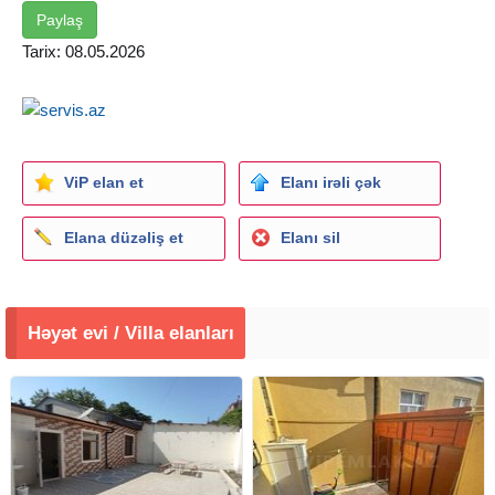
Paylaş
Tarix: 08.05.2026
ViP elan et
Elanı irəli çək
Elana düzəliş et
Elanı sil
Həyət evi / Villa elanları