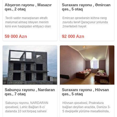
Abşeron rayonu , Masazır
Suraxanı rayonu , Əmircan
qəs., 2 otaq
qəs., 5 otaq
Tecili satılır maraqlanan ətraflı
Emircan qesebesin köhnə rəng
məlumat almaq istəyən menim
zavodu tərəf Qaraçuxur yolunda
kimi eve haqiqatan ehtiyacı olan
2mertebeli həyət
ciddi musteriler nömrənin ozune
evi.66nom.avtobusa 150metr
zeng estin vatsapa yox , cibi, başı
mesafede.merkezi konalizasiya
59 000 Azn
92 000 Azn
boslar narahat etmesin
bütün kom.deraitler daimidi.kombi
sistemləri.heyete 2masin
rahatlıqla daxil olur
Sabunçu rayonu , Nardaran
Suraxanı rayonu , Hövsan
qəs., 7 otaq
qəs., 5 otaq
Sabunçu rayonu, NARDARAN
Hövsan qəsəbəsi, Prakratura
qəsəbəsi, Ləhic Bağları 8-ci
bağları deyilən ərazidə, Dənizə 3-
dalanda 10 sot torpaq sahəsi
5 dəqiqəlik yürümə məsafəsində,
üzərində inşa olunmuş 3 mərtəbəli
2-mərtəbəli, 5-otaqlı həyət evi,