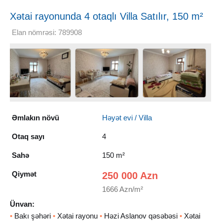
Xətai rayonunda 4 otaqlı Villa Satılır, 150 m²
Elan nömrəsi: 789908
Əmlakın növü
Həyət evi / Villa
Otaq sayı
4
Sahə
150 m²
Qiymət
250 000 Azn
1666 Azn/m²
Ünvan:
•
Bakı şəhəri
•
Xətai rayonu
•
Həzi Aslanov qəsəbəsi
•
Xətai