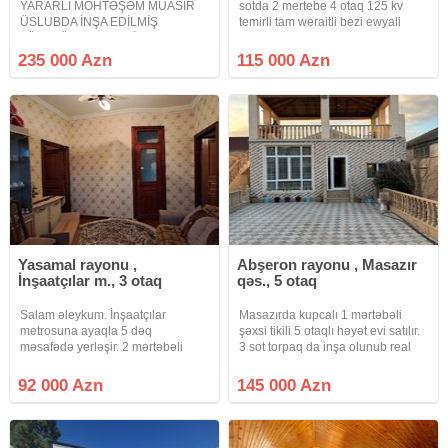
YARARLI MÖHTƏŞƏM MÜASİR
sotda 2 mertebe 4 otaq 125 kv
ÜSLUBDA İNŞA EDİLMİŞ
temirli tam weraitli bezi ewyali
ZÖVQLÜ HƏYƏT EVİ. Abşeron
heyetli ev satilir torpaq yawayiw
Gənclər Şəhərciyinin arxasında
kupca
235 000 Azn
115 000 Azn
möhtəşəm müasir üslubda inşa
edilmiş zövqlü 3 mərtəbəli həyət
evi satılır 6 otaqlı ev mətbəx
Yasamal rayonu ,
Abşeron rayonu , Masazır
İnşaatçılar m., 3 otaq
qəs., 5 otaq
Salam əleykum. İnşaatçılar
Masazırda kupcalı 1 mərtəbəli
metrosuna ayaqla 5 dəq
şəxsi tikili 5 otaqlı həyət evi satılır.
məsafədə yerləşir. 2 mərtəbəli
3 sot torpaq da inşa olunub real
girişi addelni başa küçədəndir və
Alıcı zəng eləsin Makler evi deyil
tikili sahəsi 65kv.m 3 otaqli həyət
92 000 Azn
145 000 Azn
evi 92000 manata satilir. Sənədi:
jektə ev kitabidir. Alqi satqi