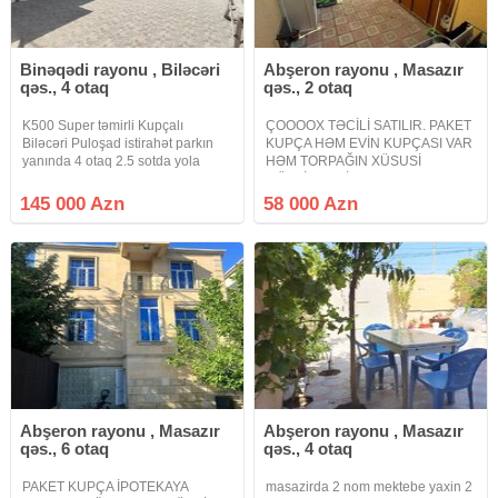
Binəqədi rayonu , Biləcəri
Abşeron rayonu , Masazır
qəs., 4 otaq
qəs., 2 otaq
K500 Super təmirli Kupçalı
ÇOOOOX TƏCİLİ SATILIR. PAKET
Biləcəri Puloşad istirahət parkın
KUPÇA HƏM EVİN KUPÇASI VAR
yanında 4 otaq 2.5 sotda yola
HƏM TORPAĞIN XÜSUSİ
yaxın olan ev təcli satlır qiymətdə
MÜLKİYYƏT İPOTEKAYA
razılaşmaq olar isdənlən vaxt
YARARLI. Masazır qəsəbəsi 6
145 000 Azn
58 000 Azn
baxmaq olar ciraq əmlak kanalına
nömrəli məktəbin yaxınlığında
abunə olun bütün vidyalar
arxa küçəsi həyət evi əşyalı satılır
2 otaqlı ev mətbəx hamam
Abşeron rayonu , Masazır
Abşeron rayonu , Masazır
qəs., 6 otaq
qəs., 4 otaq
PAKET KUPÇA İPOTEKAYA
masazirda 2 nom mektebe yaxin 2