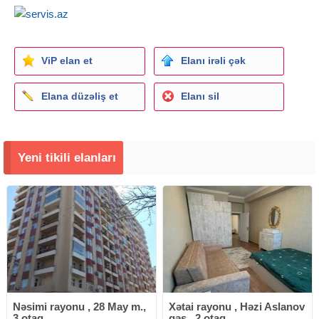
ViP elan et
Elanı irəli çək
Elana düzəliş et
Elanı sil
Yeni tikili elanları
Nəsimi rayonu , 28 May m.,
Xətai rayonu , Həzi Aslanov
3 otaq
qəs., 2 otaq