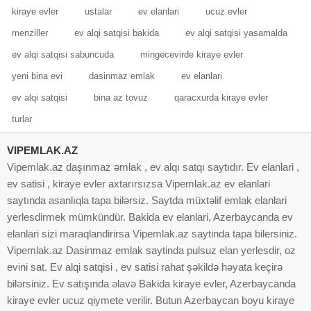
kiraye evler
ustalar
ev elanlari
ucuz evler
menziller
ev alqi satqisi bakida
ev alqi satqisi yasamalda
ev alqi satqisi sabuncuda
mingecevirde kiraye evler
yeni bina evi
dasinmaz emlak
ev elanlari
ev alqi satqisi
bina az tovuz
qaracxurda kiraye evler
turlar
VIPEMLAK.AZ
Vipemlak.az daşınmaz əmlak , ev alqı satqı saytıdır. Ev elanlari ,
ev satisi , kiraye evler axtarırsızsa Vipemlak.az ev elanlari
saytında asanlıqla tapa bilərsiz. Saytda müxtəlif emlak elanlari
yerlesdirmek mümkündür. Bakida ev elanlari, Azerbaycanda ev
elanlari sizi maraqlandirirsa Vipemlak.az saytinda tapa bilersiniz.
Vipemlak.az Dasinmaz emlak saytinda pulsuz elan yerlesdir, oz
evini sat. Ev alqi satqisi , ev satisi rahat şəkildə həyata keçirə
bilərsiniz. Ev satışında əlavə Bakida kiraye evler, Azerbaycanda
kiraye evler ucuz qiymete verilir. Butun Azerbaycan boyu kiraye