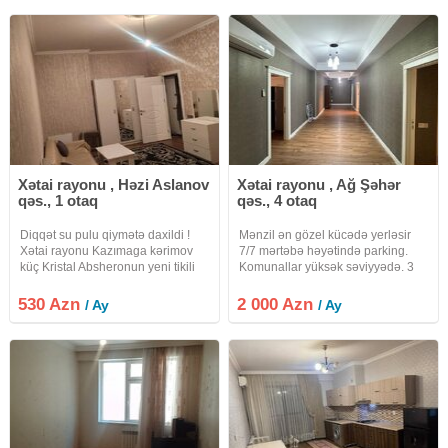
daxildir. Ailə, tələbə xanımlara
Xətai rayonu , Həzi Aslanov
Xətai rayonu , Ağ Şəhər
qəs., 1 otaq
qəs., 4 otaq
Diqqət su pulu qiymətə daxildi !
Mənzil ən gözel kücədə yerləsir
Xətai rayonu Kazımaga kərimov
7/7 mərtəbə həyətində parking.
küç Kristal Absheronun yeni tikili
Komunallar yüksək səviyyədə. 3
navastroykasında mənzil kiraye
yataq 2 sanuzel 1 qonaq v.s
verilir.Mənzildə yaşayıs olmayıb
530 Azn
2 000 Azn
/ Ay
/ Ay
yeni əla temir olunub tam
eşyalıdır.Bütün əşyaları