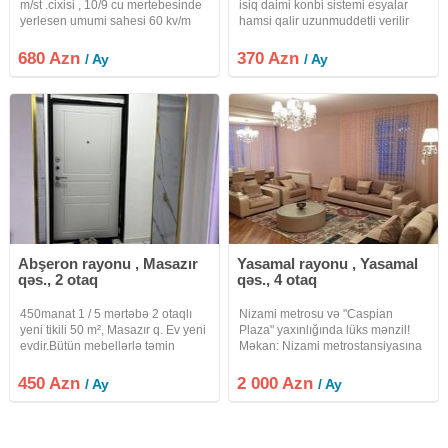
m/st .cixisi , 10/9 cu mertebesinde
isiq daimi konbi sistemi esyalar
yerlesen umumi sahesi 60 kv/m
hamsi qalir uzunmuddetli verilir
olan 2 otaqli menzil kiraye verilir.
internet var
Təmirli, Qaz, Su, İşıq, Telefon,
680 Azn
370 Azn
/ Ay
/ Ay
Kabel TV, Lift, Seyf Qapı, PVC
pəncərə, Su çəni,
Abşeron rayonu , Masazır
Yasamal rayonu , Yasamal
qəs., 2 otaq
qəs., 4 otaq
450manat 1 / 5 mərtəbə 2 otaqlı
Nizami metrosu və "Caspian
yeni tikili 50 m², Masazır q. Ev yeni
Plaza" yaxınlığında lüks mənzil!
evdir.Bütün mebellərlə təmin
Məkan: Nizami metrostansiyasına
olunub.Məhlənin başından şəhərə
yaxın, "Caspian Plaza"dan cəmi 3
gedən maşurut keçir.Rahat yerdə
dəqiqəlik piyada məsafədə.
450 Azn
2 000 Azn
/ Ay
/ Ay
yerləşir.Sakit yerdir.Ev normal
Şəhərin mərkəzi, təhlükəsiz və
ailələrə, tələbələrə
prestijli