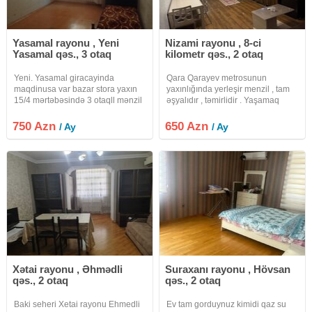
Yasamal rayonu , Yeni
Nizami rayonu , 8-ci
Yasamal qəs., 3 otaq
kilometr qəs., 2 otaq
Yeni. Yasamal giracayinda
Qara Qarayev metrosunun
maqdinusa var bazar stora yaxın
yaxınlığında yerleşir menzil , tam
15/4 mərtəbəsində 3 otaqll mənzil
əşyalıdır , təmirlidir . Yaşamaq
ailya kira verilir. Qiymat sondur
üçün herbir şeraiti var. Wifi var.
vaditcanin xidmət haql. 20%
Ətraflı melumat üçün
750 Azn
650 Azn
/ Ay
/ Ay
fayizdir.
whatsappdan elaqe saxlayardınız.
XİDMET HAQQI 30%DİR.
Xətai rayonu , Əhmədli
Suraxanı rayonu , Hövsan
qəs., 2 otaq
qəs., 2 otaq
Baki seheri Xetai rayonu Ehmedli
Ev tam gorduynuz kimidi qaz su