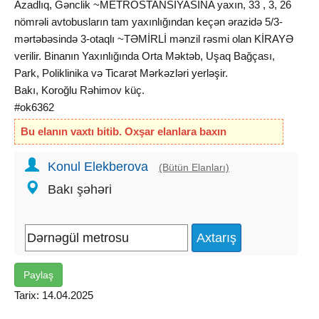
Azadlıq, Gənclik ~METROSTANSİYASINA yaxın, 33 , 3, 26
nömrəli avtobusların tam yaxınlığından keçən ərazidə 5/3-
mərtəbəsində 3-otaqlı ~TƏMİRLİ mənzil rəsmi olan KİRAYƏ
verilir. Binanın Yaxınlığında Orta Məktəb, Uşaq Bağçası,
Park, Poliklinika və Ticarət Mərkəzləri yerləşir.
Bakı, Koroğlu Rəhimov küç.
#ok6362
100azn offis haqqı
Bu elanın vaxtı bitib. Oxşar elanlara baxın
Konul Elekberova
(Bütün Elanları)
Bakı şəhəri
Paylaş
Tarix: 14.04.2025