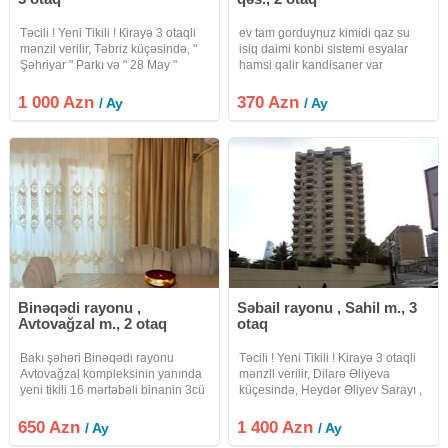
Təcili ! Yeni Tikili ! Кirayə 3 otaqli
ev tam gorduynuz kimidi qaz su
mənzil verilir, Təbriz küçəsində, "
isiq daimi konbi sistemi esyalar
Şəhriyar " Parkı və " 28 May "
hamsi qalir kandisaner var
metrosu yaxinliğinda. Mərtəbə:
17/14. Ümumi sahəsi: 120 kv.m.
1 000 Azn
370 Azn
/ Ay
/ Ay
Qaz + Kombi. Əla təmirli.
Binəqədi rayonu ,
Səbail rayonu , Sahil m., 3
Avtovağzal m., 2 otaq
otaq
Bakı şəhəri Binəqədi rayonu
Təcili ! Yeni Tikili ! Kirayə 3 otaqli
Avtovağzal kompleksinin yanında
mənzil verilir, Dilarə Əliyeva
yeni tikili 16 mərtəbəli binanin 3cü
küçesində, Heydər Əliyev Sarayı ,
mərtəbəsində əla təmirli ev kirayə
" Qiş Parkı " və " Sahil " metrosu
verilir.İşıq, su, qaz
yaxınlığında. Mərtəbə: 21/11.
650 Azn
1 400 Azn
/ Ay
/ Ay
daimidir.Komendat pulu qiymətə
Ümumi sahəsi: 123 kv.m.