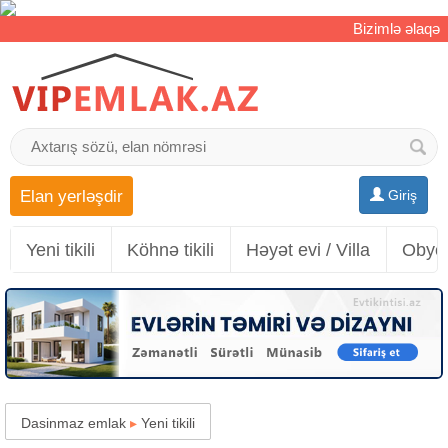
Bizimlə əlaqə
Elan yerləşdir
Giriş
Yeni tikili
Köhnə tikili
Həyət evi / Villa
Obyek
Dasinmaz emlak
▸
Yeni tikili