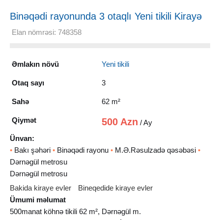
Binəqədi rayonunda 3 otaqlı Yeni tikili Kirayə
verilir, 62 m²
Elan nömrəsi: 748358
Əmlakın növü
Yeni tikili
Otaq sayı
3
Sahə
62 m²
Qiymət
500 Azn
/ Ay
Ünvan:
•
Bakı şəhəri
•
Binəqədi rayonu
•
M.Ə.Rəsulzadə qəsəbəsi
•
Dərnəgül metrosu
Dərnəgül metrosu
Bakida kiraye evler
Bineqedide kiraye evler
Ümumi məlumat
500manat köhnə tikili 62 m², Dərnəgül m.