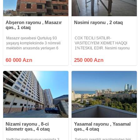
Abşeron rayonu , Masazır
Nəsimi rayonu , 2 otaq
qəs., 1 otaq
Masazır qəsəbəsi Qurtuluş 93
COX TECILI SATILIR-
yaşayış kompleksində 3 nömrəli
VASITECIYEM XIDMET HAQQI
məktəbin arxasında yerləşən 6
1%TESKIL EDIR. Nesimi rayonu
mərtəbəli binanın 5-ci
Hesen Eliyev kucesinde yeni
mərtəbəsində sahəsi 51 kv.m olan
tikilinin 15ci mertebesinde 75
60 000 Azn
250 000 Azn
qanuni 1 otaqlı təmirsiz mənzil
kvadratliq 1den 2 ye deyisdirilmiw
satılır.2 otağa çevirmək olar.Bina
2 otaqli menzil satilir.Sekillerde
gorunduyu kimi
Nizami rayonu , 8-ci
Yasamal rayonu , Yasamal
kilometr qəs., 4 otaq
qəs., 4 otaq
Neftciler metrosunun yaninda 3
Şəhərin prestijli ərazilərindən biri