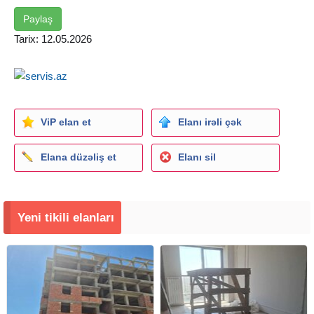
3. Kredit yaşı max. 70 yaşa"dək
4. Müraciət yaşı min. 59 yaşa"dək OFİSİN XİDMƏT HAQQI
Paylaş
2000 AZN
Tarix: 12.05.2026
ViP elan et
Elanı irəli çək
Elana düzəliş et
Elanı sil
Yeni tikili elanları