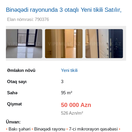
Binəqədi rayonunda 3 otaqlı Yeni tikili Satılır,
95 m²
Elan nömrəsi: 790376
Əmlakın növü
Yeni tikili
Otaq sayı
3
Sahə
95 m²
Qiymət
50 000 Azn
526 Azn/m²
Ünvan:
•
Bakı şəhəri
•
Binəqədi rayonu
•
7-ci mikrorayon qəsəbəsi
•