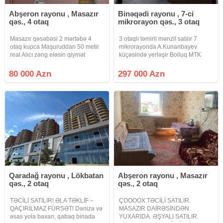
Abşeron rayonu , Masazır
Binəqədi rayonu , 7-ci
qəs., 4 otaq
mikrorayon qəs., 3 otaq
Masazır qəsəbəsi 2 mərtəbə 4
3 otaqlı təmirli mənzil satılır 7
otaq kupca Maşuruddan 50 metir
mikrorayonda A.Kunanbayev
real Alıcı zəng eləsin qiymət
küçəsində yerləşir Bolluq MTK
razılıgı olacaq super təmirlidir
105 kv 20.14-cü mərtəbəsi Full
dolu 297 min manat
80 000 Azn
297 000 Azn
Qaradağ rayonu , Lökbatan
Abşeron rayonu , Masazır
qəs., 2 otaq
qəs., 2 otaq
TƏCİLİ SATILIR! ƏLA TƏKLİF –
ÇOOOOX TƏCİLİ SATILIR.
QAÇIRILMAZ FÜRSƏT! Dənizə və
MASAZIR DAİRƏSİNDƏN
əsas yola baxan, qabaq binada
YUXARIDA. ƏŞYALI SATILIR.