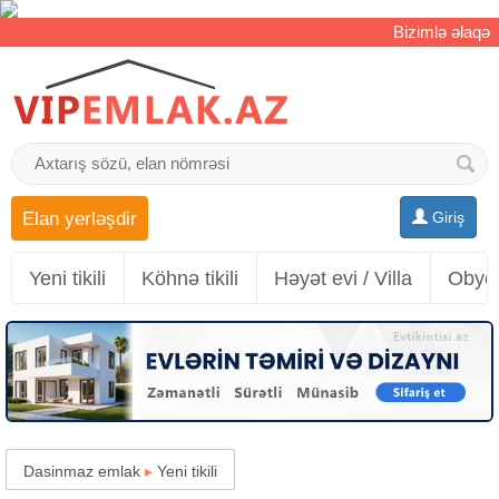
Bizimlə əlaqə
Elan yerləşdir
Giriş
Yeni tikili
Köhnə tikili
Həyət evi / Villa
Obyek
Dasinmaz emlak
▸
Yeni tikili