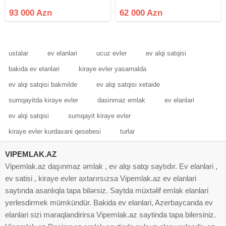
yerləşən mənzil! Qaradağ Polis
KİRAYƏ VERMƏK ÜÇÜN İDEAL
Bölməsinin yanında yerləşən
TƏKLİF. Masazır dairəsindən
93 000 Azn
62 000 Azn
Premium yaşayış kompleksi –
yuxarıda yeni tikili binada
Diamanti Residence Kompleks
tamtəmirli əşyalı mənzil satılır 2
otağa peredelka mənzil hamam
ustalar
ev elanlari
ucuz evler
ev alqi satqisi
bakida ev elanlari
kiraye evler yasamalda
ev alqi satqisi bakmilde
ev alqi satqisi xetaide
sumqayitda kiraye evler
dasinmaz emlak
ev elanlari
ev alqi satqisi
sumqayit kiraye evler
kiraye evler kurdaxani qesebesi
turlar
VIPEMLAK.AZ
Vipemlak.az daşınmaz əmlak , ev alqı satqı saytıdır. Ev elanlari ,
ev satisi , kiraye evler axtarırsızsa Vipemlak.az ev elanlari
saytında asanlıqla tapa bilərsiz. Saytda müxtəlif emlak elanlari
yerlesdirmek mümkündür. Bakida ev elanlari, Azerbaycanda ev
elanlari sizi maraqlandirirsa Vipemlak.az saytinda tapa bilersiniz.