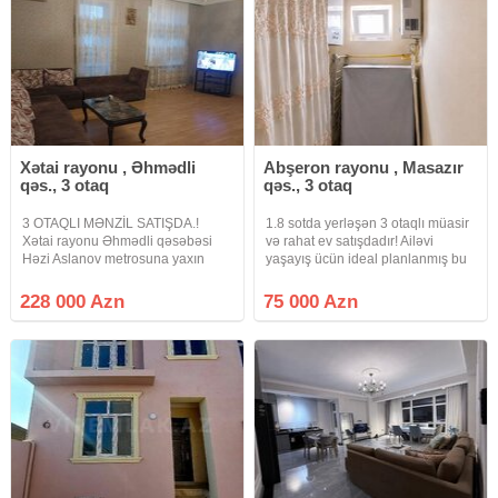
Xətai rayonu , Əhmədli
Abşeron rayonu , Masazır
qəs., 3 otaq
qəs., 3 otaq
3 OTAQLI MƏNZİL SATIŞDA.!
1.8 sotda yerləşən 3 otaqlı müasir
Xətai rayonu Əhmədli qəsəbəsi
və rahat ev satışdadır! Ailəvi
Həzi Aslanov metrosuna yaxın
yaşayış ücün ideal planlanmış bu
Sadıqcan küçəsində 12 mərtəbəli
ev təmiri ilə seçilir. Təcili satılıq ev
binanın 7 ci mərtəbəsində ümumi
olduğu üçün qiymətdə endirim
228 000 Azn
75 000 Azn
sahəsi 104 kv.m olan 3 otaqlı
mümkündür. Bu ev əlverişli şəraiti,
təmirli mənzil satılır.Mənzildə qaz,
təmiri,