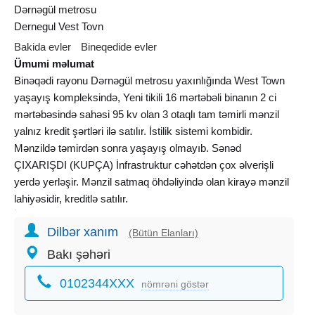
Dərnəgül metrosu
Dernegul Vest Tovn
Bakida evler
Bineqedide evler
Ümumi məlumat
Binəqədi rayonu Dərnəgül metrosu yaxınlığında West Town
yaşayış kompleksində, Yeni tikili 16 mərtəbəli binanın 2 ci
mərtəbəsində sahəsi 95 kv olan 3 otaqlı tam təmirli mənzil
yalnız kredit şərtləri ilə satılır. İstilik sistemi kombidir.
Mənzildə təmirdən sonra yaşayış olmayıb. Sənəd
ÇIXARIŞDI (KUPÇA) İnfrastruktur cəhətdən çox əlverişli
yerdə yerləşir. Mənzil satmaq öhdəliyində olan
kirayə mənzil
lahiyəsidir, kreditlə satılır.
İlkin ödəniş –50. 000 Azn
Dilbər xanım
Kredit Müddəti – 24 il
(Bütün Elanları)
Aylıq ödəniş: 1903 azn
Bakı şəhəri
Şərtlər :
0102344XXX
1. Yalnız rəsmi gəliri olan şəxslər müraciət edə bilər
nömrəni göstər
2. Kredit tarixcəsi müsbət olmalıdır.