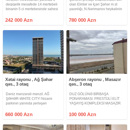
deqiqelik mesafede 14 mertebeli
olan Elmlər və İçəri Şəhər m.st
binanin 5 ci mertebesinde sahesi
yaxınlığı, N.Nərimanov heykəlinin
110 kv/metr olan temirsiz qanuni 4
arxasında elit binada, gözəl dəniz
otaqli menzil satilir.Qaz su iwiq
mənzərəli qanuni 4 otaqlı, sahəsi
242 000 Azn
780 000 Azn
fasilesizdi 2 suretli Lifti var
220 kv.m, 4 sanuzeli (3-ü yataq
otağındadır)
Xətai rayonu , Ağ Şəhər
Abşeron rayonu , Masazır
qəs., 3 otaq
qəs., 3 otaq
Dəniz mənzərəli mənzil. AĞ
DUZ GÖLÜNƏ BİRBAŞA
ŞƏHƏR-WHITE CITY! Nizami
PONARAMASI. PRESTİJLİ ELİT
parkının yanında yerləşən
YAŞAYIŞ KOMPLEKSİ MASAZIR
Premium Klas bina 20 mərtəbəli
MODERN CİTY. QAZLI LİFTLİ
yeni tikili binanın 9-cu
SUPER TƏMİRLİ ƏŞYALI
660 000 Azn
100 000 Azn
mərtəbəsində Sahəsi 157 kv.m
MƏNZİL. DUZ GÖLÜ İLƏ ÜZBƏÜZ
olan 3 otaqlı mənzil satılır. Mənzil
ELİT TİKİNTİ. Masazırın ən prestijli
elit yaşayış kompleksi duz gölü ilə