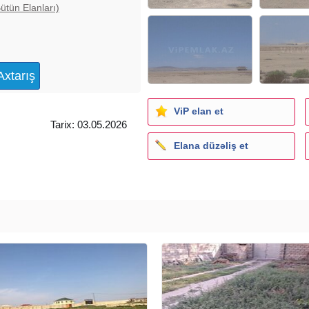
ütün Elanları)
ViP elan et
Tarix: 03.05.2026
Elana düzəliş et