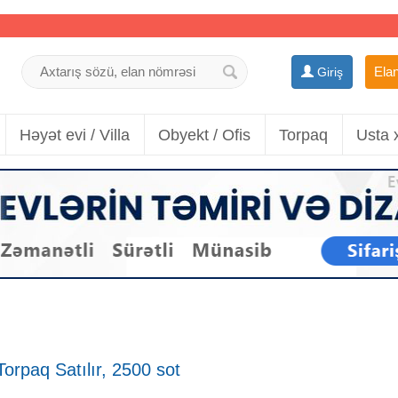
Elan
Giriş
Həyət evi / Villa
Obyekt / Ofis
Torpaq
Usta 
orpaq Satılır, 2500 sot