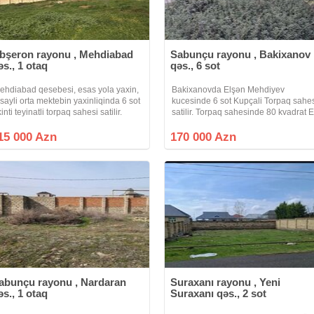
bşeron rayonu , Mehdiabad
Sabunçu rayonu , Bakixanov
əs., 1 otaq
qəs., 6 sot
ehdiabad qesebesi, esas yola yaxin,
Bakixanovda Elşən Mehdiyev
 sayli orta mektebin yaxinliqinda 6 sot
kucesinde 6 sot Kupçali Torpaq sahe
kinti teyinatli torpaq sahesi satilir.
satilir. Torpaq sahesinde 80 kvadrat 
ommunikasiya xetleri, hasari ve
var. Ideal sakit kucede yerleşir. Elave
ixarisi var.Xidmet haqqi 2 %.
suallar ile bagli zeng edin.
15 000 Azn
170 000 Azn
abunçu rayonu , Nardaran
Suraxanı rayonu , Yeni
əs., 1 otaq
Suraxanı qəs., 2 sot