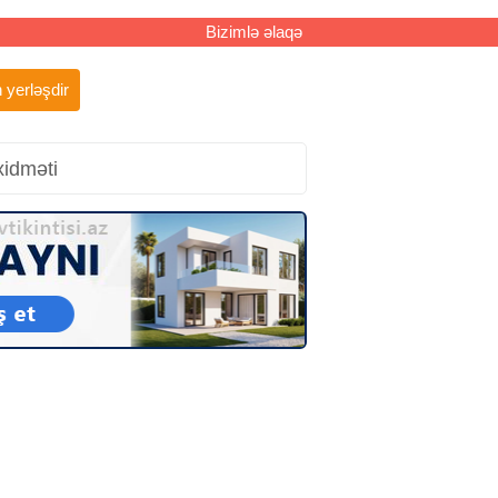
Bizimlə əlaqə
 yerləşdir
xidməti