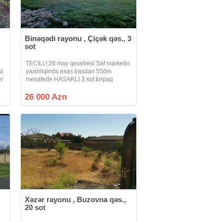
Binəqədi rayonu , Çiçək qəs., 3
sot
TECILI.! 28 may qesebesi Saf marketin
si
yaxinliqinda esas trasdan 550m
Ev
mesafede HASARLI 3 sot torpaq
sahesi satilir qaz su isiq xettleri
torpaqin yanindan kecir erazi six
26 000 Azn
yasayis massividir ve etrafinda her bir
Xəzər rayonu , Buzovna qəs.,
20 sot