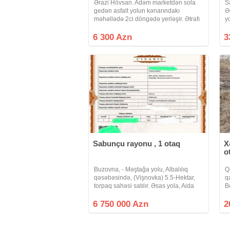
Ərazi Hövsan. Adəm marketdən sola
S
gedən asfalt yolun kənarındakı
Ə
məhəllədə 2ci döngədə yerləşir. Ətrafı
yo
qonşulardır. Yəniki yaşayış yeridir.
t
Bütün kommunal xətlər düz 15 - 20
1
6 300 Azn
3
metr yanından keçir. 4 tərəfi tumbalı
1
daş
Sabunçu rayonu , 1 otaq
X
o
Buzovna, - Məştağa yolu, Albalılıq
Q
qəsəbəsində, (Vişnovka) 5.5-Hektar,
q
torpaq sahəsi satılır. Əsas yola, Aida
B
parka, 5-10 dəqiqəlik məsafədə
4
yerləşir. Sənəd- Çıxarış (Kupça).
2
6 750 000 Azn
2
Yaşayış təyinatlı. Laçın-Buzovna
restoranına