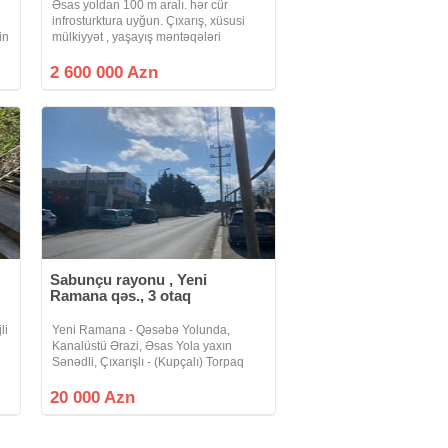
Əsas yoldan 100 m aralı. hər cür
infrosturktura uyğun. Çıxarış, xüsusi
in
mülkiyyət , yaşayış məntəqələri
b
torpaqları. Xəzər rayonu Badam
bağları Musa Nağıyev küç.
2 600 000 Azn
Sabunçu rayonu , Yeni
Ramana qəs., 3 otaq
li
Yeni Ramana - Qəsəbə Yolunda,
Kanalüstü Ərazi, Əsas Yola yaxın
Sənədli, Çıxarışlı - (Kupçalı) Torpaq
Yeni Ramana - Qəsəbə Yolunda,
Kanalüstü Ərazi, Əsas Yola yaxın,
20 000 Azn
 2
Xəzər marketlə üzbə-üz ərazi, Təmiz
havalı -