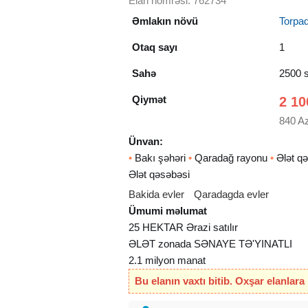
Elan nömrəsi: 762734
Əmlakın növü
Torpa
Otaq sayı
1
Sahə
2500 s
Qiymət
2 10
840 A
Ünvan:
•
Bakı şəhəri
•
Qaradağ rayonu
•
Ələt q
Ələt qəsəbəsi
Bakida evler
Qaradagda evler
Ümumi məlumat
25 HEKTAR Ərazi satılır
ƏLƏT zonada SƏNAYE TƏ'YINATLI
2.1 milyon manat
Bu elanın vaxtı bitib. Oxşar elanlara