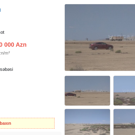
q
ot
0 000 Azn
zn/m²
əsəbəsi
 baxın