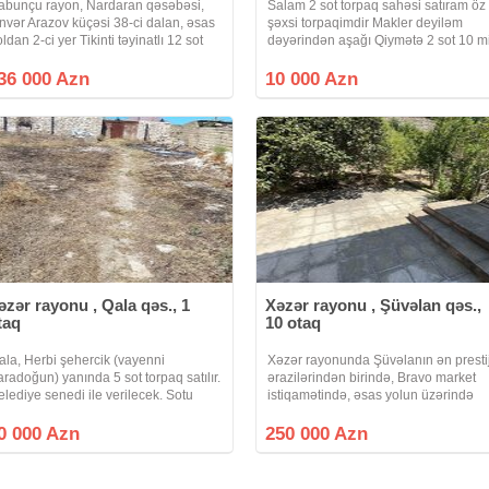
abunçu rayon, Nardaran qəsəbəsi,
Salam 2 sot torpaq sahəsi satıram öz
nvər Arazov küçəsi 38-ci dalan, əsas
şəxsi torpaqimdir Makler deyiləm
ldan 2-ci yer Tikinti təyinatlı 12 sot
dəyərindən aşağı Qiymətə 2 sot 10 m
orpaq sahəsi satılır Əlavə olaraq
manat Səbətlər qaydasındadır Məktə
.5sot vardır Sənəd KUPÇA Kod: Sea
Baxça tam yaxın
36 000 Azn
10 000 Azn
007 Qeyd: Müştəri tərəfdən
əzər rayonu , Qala qəs., 1
Xəzər rayonu , Şüvəlan qəs.,
taq
10 otaq
ala, Herbi şehercik (vayenni
Xəzər rayonunda Şüvəlanın ən prestij
aradoğun) yanında 5 sot torpaq satılır.
ərazilərindən birində, Bravo market
elediye senedi ile verilecek. Sotu
istiqamətində, əsas yolun üzərində
000 manat Razılaşmaq olar qiymetde
yerləşən 9 sot torpaq sahəsi satışa
0.000 manat
təqdim olunur. Torpaq sahəsinin
0 000 Azn
250 000 Azn
daxilində ümumi sahəsi 400 m² olan,