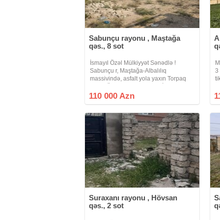
Sabunçu rayonu , Maştağa
A
qəs., 8 sot
q
İsmayıl Özəl Mülkiyyət Sənədlə !
M
Sabunçu r, Maştağa-Albalılıq
3
massivində, asfalt yola yaxın Torpaq
ti
satılır. Ümumi sahəsi 8 sot. İdeal
K
yerləşmə yeri, düz sahə. Qaz, su, işıq
C
110 000 Azn
1
və internet xətti keçir. Daş hasarı, dəmir
Suraxanı rayonu , Hövsan
S
qəs., 2 sot
q