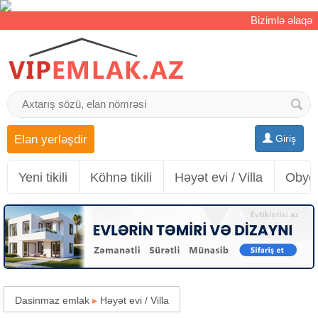
Bizimlə əlaqə
Elan yerləşdir
Giriş
Yeni tikili
Köhnə tikili
Həyət evi / Villa
Obyek
Dasinmaz emlak
▸
Həyət evi / Villa