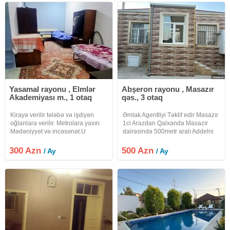
Yasamal rayonu , Elmlər
Abşeron rayonu , Masazır
Akademiyası m., 1 otaq
qəs., 3 otaq
Kirayə verilir tələbə və işdiyən
Əmlak Agentliyi Təklif edir Masazır
oğlanlara verilir. Metrolara yaxın
1ci Arazdan Qalxanda Masazır
Mədəniyyət və incəsənət.U
dairəsində 500metr aralı Addelni
yanıda. Kirayə verilən evin
3otaq Həyətə 3-maşn yerləşir
həyətində ayrı-ayrılıqda üç ev var,
İstiliyi Kombi var Qiymət 500azn
300 Azn
500 Azn
/ Ay
/ Ay
ailə yaşamır tələbə oğlanlar qalır.
Ofis Xidmət Haqqı 20%=100azn
Əşyalar paltaryuyan və