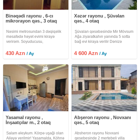
Binəqədi rayonu , 6-cı
Xəzər rayonu , Şüvəlan
mikrorayon qəs., 3 otaq
qəs., 4 otaq
Nəsimi metrosundan 3 dəqiqəlik
Şüvalan qəsəbəsində Mir Mövsum
məsafədə həyət evimi kirayə
Ağa ziyaratkahın yanında 5 sotta
verirəm. Soyuducusu,
bağ evi kiraya verilir Dənizə
paltaryuyanı, mətbəx mebeli,
maşınla 5 dəqiqa, yürümə
divan, taxt, kondisioner və s. var.
məsafəsi isə 10 dəqiqadır. Bütün
430 Azn
4 600 Azn
/ Ay
/ Ay
Qazı, suyu, işığı daimidir. Çox
şəraiti: mətbəx, 2 hamam otağı,
geniş evdir.Quru evdir. Bu ərazi
daimə suyu. Qaz, kondisioner,
üçün qeyd
Yasamal rayonu ,
Abşeron rayonu , Novxanı
İnşaatçılar m., 2 otaq
qəs., 5 otaq
Salam əleykum. Körpə uşaği olan
Absheron rayonu Novxani
Ailəyə verilmir! Yasamalda, Köhnə
qesebesinde 2 mertebeli villa