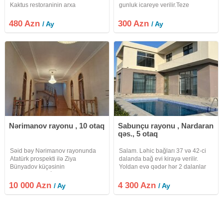
Kaktus restoraninin arxa
gunluk icareye verilir.Teze
hissəsində, Avtobus
temirlidi, ewyalidi.sekillerde
dayanacaqdan təxmin 300m
gorunduyu kimidi.Gunluk 300
480 Azn
300 Azn
/ Ay
/ Ay
məsafədə içəridə yerləşən ümumi
manatdi.Kime maraqli olsa saat
həyətdə (həyətdə əlavə qonşular
10-00 dan 22-00 a qeder zeng
var) 30kv.m
etmek olar.Watcap
Nərimanov rayonu , 10 otaq
Sabunçu rayonu , Nardaran
qəs., 5 otaq
Səid bəy Nərimanov rayonunda
Salam. Ləhic bağları 37 və 42-ci
Atatürk prospekti ilə Ziya
dalanda bağ evi kirayə verilir.
Bünyadov küçəsinin
Yoldan evə qədər hər 2 dalanlar
kəsişməsində, İstanbul NS
asfaltdır. Ərazi olaraq "Sea
Klinikası və Bank of Bakunun
Breeze" 5 dəq, Landau məktəbə
10 000 Azn
4 300 Azn
/ Ay
/ Ay
arxasında Atatürk parkına yaxın 8
yaxın, Rahat marketə 2 dəqiqə
sot sahədə tikilmiş ümumi sahəsi
məsafə yerləşir.
700 kv mt. olan