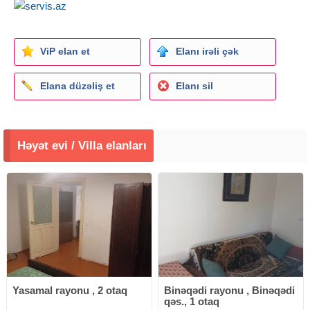
ViP elan et
Elanı irəli çək
Elana düzəliş et
Elanı sil
Həyət evi / Villa elanları
Yasamal rayonu , 2 otaq
Binəqədi rayonu , Binəqədi
qəs., 1 otaq