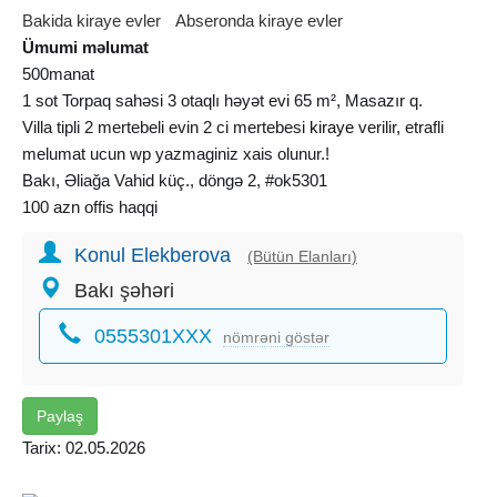
Bakida kiraye evler
Abseronda kiraye evler
Ümumi məlumat
500manat
1 sot Torpaq sahəsi 3 otaqlı həyət evi 65 m², Masazır q.
Villa tipli 2 mertebeli evin 2 ci mertebesi
kiraye
verilir, etrafli
melumat ucun wp yazmaginiz xais olunur.!
Bakı, Əliağa Vahid küç., döngə 2, #ok5301
100 azn offis haqqi
Konul Elekberova
(Bütün Elanları)
Bakı şəhəri
0555301XXX
nömrəni göstər
Paylaş
Tarix: 02.05.2026