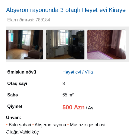
Abşeron rayonunda 3 otaqlı Həyət evi Kirayə
verilir, 65 m²
Elan nömrəsi: 789184
Əmlakın növü
Həyət evi / Villa
Otaq sayı
3
Sahə
65 m²
Qiymət
500 Azn
/ Ay
Ünvan:
•
Bakı şəhəri
•
Abşeron rayonu
•
Masazır qəsəbəsi
Əliağa Vahid küç