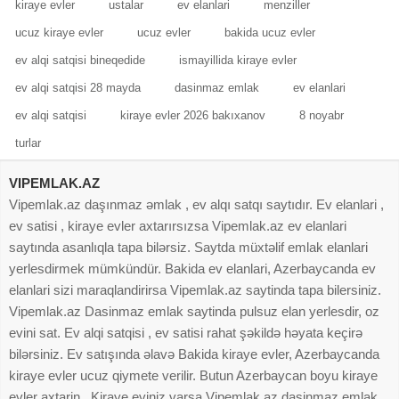
kiraye evler
ustalar
ev elanlari
menziller
ucuz kiraye evler
ucuz evler
bakida ucuz evler
ev alqi satqisi bineqedide
ismayillida kiraye evler
ev alqi satqisi 28 mayda
dasinmaz emlak
ev elanlari
ev alqi satqisi
kiraye evler 2026 bakıxanov
8 noyabr
turlar
VIPEMLAK.AZ
Vipemlak.az daşınmaz əmlak , ev alqı satqı saytıdır. Ev elanlari ,
ev satisi , kiraye evler axtarırsızsa Vipemlak.az ev elanlari
saytında asanlıqla tapa bilərsiz. Saytda müxtəlif emlak elanlari
yerlesdirmek mümkündür. Bakida ev elanlari, Azerbaycanda ev
elanlari sizi maraqlandirirsa Vipemlak.az saytinda tapa bilersiniz.
Vipemlak.az Dasinmaz emlak saytinda pulsuz elan yerlesdir, oz
evini sat. Ev alqi satqisi , ev satisi rahat şəkildə həyata keçirə
bilərsiniz. Ev satışında əlavə Bakida kiraye evler, Azerbaycanda
kiraye evler ucuz qiymete verilir. Butun Azerbaycan boyu kiraye
evler axtarin . Kiraye eviniz varsa Vipemlak.az dasinmaz emlak