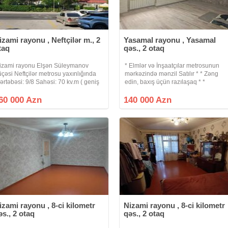
izami rayonu , Neftçilər m., 2
Yasamal rayonu , Yasamal
taq
qəs., 2 otaq
izami rayonu Elşən Süleymanov
* Elmlər və İnşaatçılar metrosunun
üçəsi Neftçilər metrosu yaxınlığında
mərkəzində mənzil Satılır * * Zəng
ərtəbəsi: 9/8 Sahəsi: 70 kv.m ( geniş
edin, baxış üçün razılaşaq * *
vdir) Otaq sayı: 2/3 düzəlmə Layihə:
Sənədləşmə prosesi tam qanuni və
insk ( daş bina) Neftçilər metrosu 220
şəffaf şəkildə aparılır * * Binanın tipi :
60 000 Azn
140 000 Azn
ömrəli məktəbin
köhnə tikili (Xruşofka) * Otaq Sayı :
izami rayonu , 8-ci kilometr
Nizami rayonu , 8-ci kilometr
əs., 2 otaq
qəs., 2 otaq