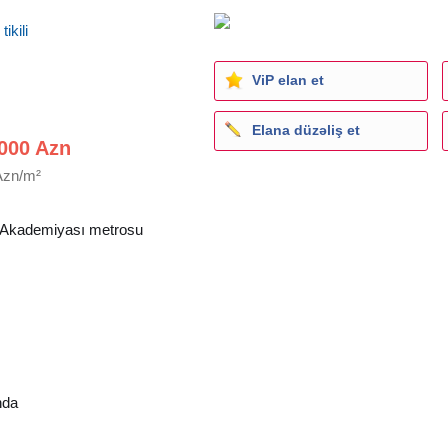
ikili
ViP elan et
Elana düzəliş et
000 Azn
Azn/m²
 Akademiyası metrosu
nda