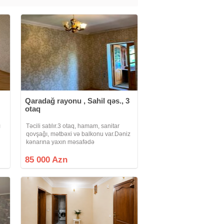
Qaradağ rayonu , Sahil qəs., 3
otaq
ı
Təcili satılır.3 otaq, hamam, sanitar
qovşağı, mətbəxi və balkonu var.Dəniz
kənarına yaxın məsafədə
yerləşir.Binanın yanında artıq əşyaları
yığmaq üçün tikili ərazisi var.Avtobus
85 000 Azn
dayanacağı önündədir.