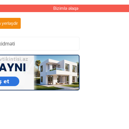
Bizimlə əlaqə
 yerləşdir
xidməti