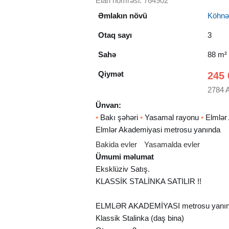
Elan nömrəsi: 764902
Əmlakın növü
Köhnə t
Otaq sayı
3
Sahə
88 m²
Qiymət
245 
2784 
Ünvan:
•
Bakı şəhəri
•
Yasamal rayonu
•
Elmlər
Elmlər Akademiyasi metrosu yanında
Bakida evler
Yasamalda evler
Ümumi məlumat
Eksklüziv Satış.
KLASSİK STALİNKA SATILIR !!
ELMLƏR AKADEMİYASI metrosu yanı
Klassik Stalinka (daş bina)