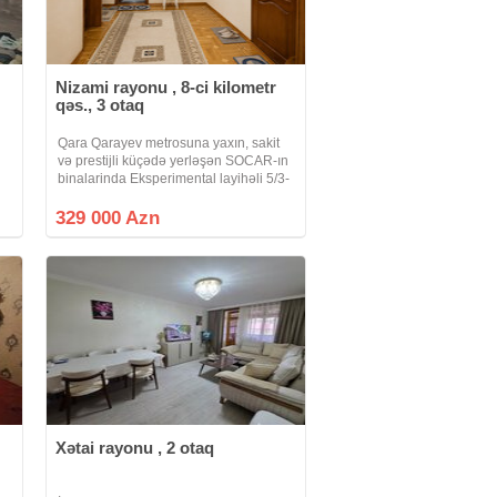
Nizami rayonu , 8-ci kilometr
qəs., 3 otaq
Qara Qarayev metrosuna yaxın, sakit
və prestijli küçədə yerləşən SOCAR-ın
binalarinda Eksperimental layihəli 5/3-
cü mərtəbəsində yerləşən 135 m²
sahəyə malik mənzil satılır. Bina çox
329 000 Azn
möhkəm daş binadır divar qalınlığı
Xətai rayonu , 2 otaq