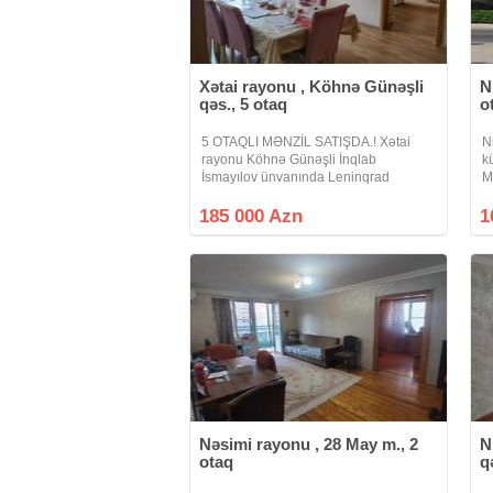
Xətai rayonu , Köhnə Günəşli
N
qəs., 5 otaq
o
5 OTAQLI MƏNZİL SATIŞDA.! Xətai
N
rayonu Köhnə Günəşli İnqlab
k
İsmayılov ünvanında Leninqrad
M
lahiyəli 9 mərtəbəli binanın 6 cı
e
mərtəbəsində ümumi sahəsi 110 kv.m
M
185 000 Azn
1
olan qanuni 5 otaqlı orta təmirli mənzil
n
satılır.Mənzildə
Nəsimi rayonu , 28 May m., 2
N
otaq
q