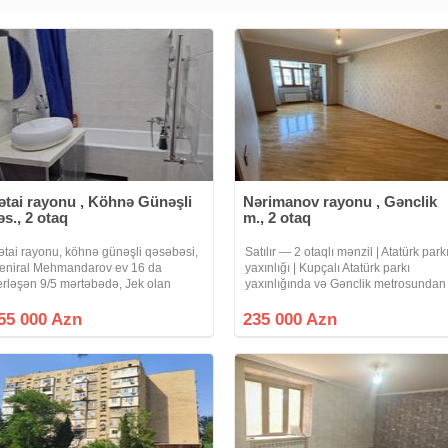
7 кв.м.)
артира с хорошим
комнаты раздельные. Пол
Свет, Вода. Во дворе есть
истый и престижный район с
ətai rayonu , Köhnə Günəşli
Nərimanov rayonu , Gənclik
 доступная и разветвленная
əs., 2 otaq
m., 2 otaq
становка, школа, детский
итет, автобусные остановки,
ətai rayonu, köhnə günəşli qəsəbəsi,
Satılır — 2 otaqlı mənzil | Atatürk park
eniral Mehmandarov ev 16 da
yaxınlığı | Kupçalı Atatürk parkı
erləşən 9/5 mərtəbədə, Jek olan
yaxınlığında və Gənclik metrosundan
inadır, orta blok, ev kombi sistemi ilə
10 dəqiqəlik məsafədə yerləşən,
əchiz olunub, su çəni var, əşyalar
Leninqrad layihəli 2 otaqlı mənzil
55 000 Azn
235 000 Azn
ismən saxlanılacaq. Real müştəri
satışa çıxarılıb. Mənzil 9 mərtəbəli
laqə