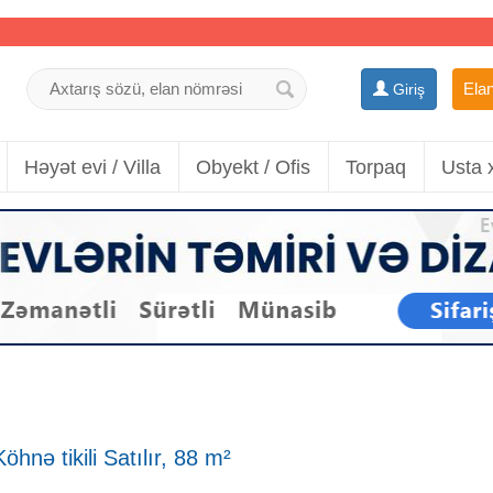
Elan
Giriş
Həyət evi / Villa
Obyekt / Ofis
Torpaq
Usta 
hnə tikili Satılır, 88 m²