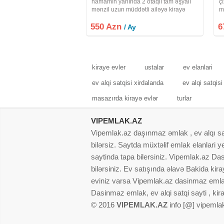
hamamın yanında 2 otaqlı tam əşyalı
ç
mənzil uzun müddətli ailəyə kirayə
m
verilir içərisində bütün əşyaları var
öz
550 Azn
Qiymət 550.Ofis haqqı 20 %
6
a
/ Ay
kiraye evler
ustalar
ev elanlari
ev alqi satqisi xirdalanda
ev alqi satqis
masazırda kirayə evlər
turlar
VIPEMLAK.AZ
Vipemlak.az daşınmaz əmlak , ev alqı satqı
bilərsiz. Saytda müxtəlif emlak elanlari
saytinda tapa bilersiniz. Vipemlak.az Dasi
bilərsiniz. Ev satışında əlavə Bakida kir
eviniz varsa Vipemlak.az dasinmaz emlak
Dasinmaz emlak, ev alqi satqi sayti , kir
© 2016
VIPEMLAK.AZ
info [@] vipemla