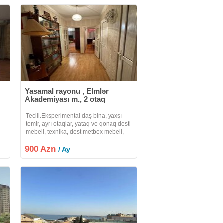
Yasamal rayonu , Elmlər
Akademiyası m., 2 otaq
Tecili.Eksperimental daş bina, yaxşı
temir, ayrı otaqlar, yataq ve qonaq desti
mebeli, texnika, dest metbex mebeli,
kombi, hamam kafelde, firma
900 Azn
haqqı:30%
/ Ay