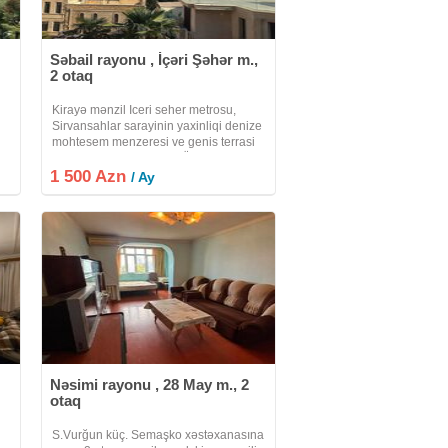
Səbail rayonu , İçəri Şəhər m.,
2 otaq
Kirayə mənzil Iceri seher metrosu,
Sirvansahlar sarayinin yaxinliqi denize
mohtesem menzeresi ve genis terrasi
ın
Kohne tikili Otaq sayı: 2 Ümumi sahə:
1 500 Azn
150 kv.m Mərtəbə sayı: 3/3 Qiymət:
/ Ay
1500AZN (3 ay
Nəsimi rayonu , 28 May m., 2
otaq
S.Vurğun küç. Semaşko xəstəxanasına