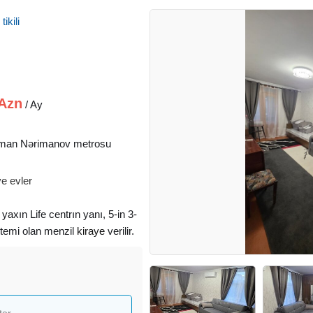
ikili
Azn
/ Ay
man Nərimanov metrosu
e evler
xın Life centrın yanı, 5-in 3-
stemi olan menzil
kiraye
verilir.
tər