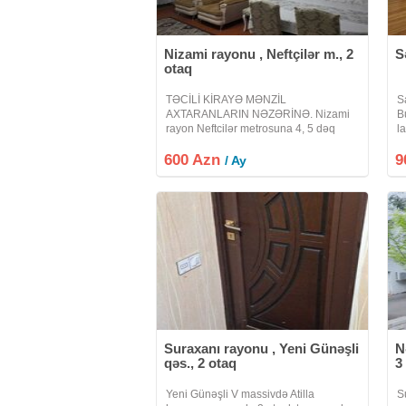
Nizami rayonu , Neftçilər m., 2
S
otaq
TƏCİLİ KİRAYƏ MƏNZİL
S
AXTARANLARIN NƏZƏRİNƏ. Nizami
B
rayon Neftcilər metrosuna 4, 5 dəq
l
piyada məsafədə 5 mərtəbənin 2ci
te
600 Azn
mərtəbəsində 2 otağli mənzil kirayə
9
k
/ Ay
verilir. İşıq su qaz daimidir. İstilik
o
Binanin etrafinda
Suraxanı rayonu , Yeni Günəşli
N
qəs., 2 otaq
3
Yeni Günəşli V massivdə Atilla
S