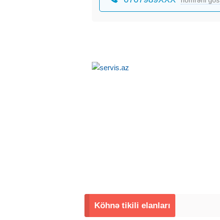
Köhnə tikili elanları