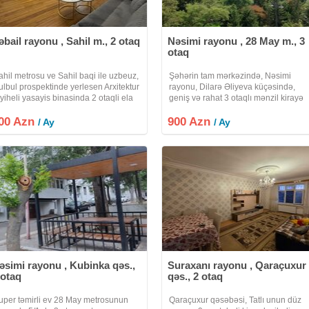
əbail rayonu , Sahil m., 2 otaq
Nəsimi rayonu , 28 May m., 3
otaq
ahil metrosu ve Sahil baqi ile uzbeuz,
Şəhərin tam mərkəzində, Nəsimi
ulbul prospektinde yerlesen Arxitektur
rayonu, Dilarə Əliyeva küçəsində,
ayiheli yasayis binasinda 2 otaqli ela
geniş və rahat 3 otaqlı mənzil kirayə
mirli menzil kirayeye verilir. 3/2, 80
təklif olunur. Mənzil köhnə tikili binan
00 Azn
v.m., her bir meiset esyasi ile tehciz
900 Azn
4 mərtəbəli binasının 4-cü
/ Ay
/ Ay
lunmus metbexi,
mərtəbəsində yerləşir. Ümumi sahəsi
90 kv.m
əsimi rayonu , Kubinka qəs.,
Suraxanı rayonu , Qaraçuxur
 otaq
qəs., 2 otaq
uper təmirli ev 28 May metrosunun
Qaraçuxur qəsəbəsi, Tatlı unun düz