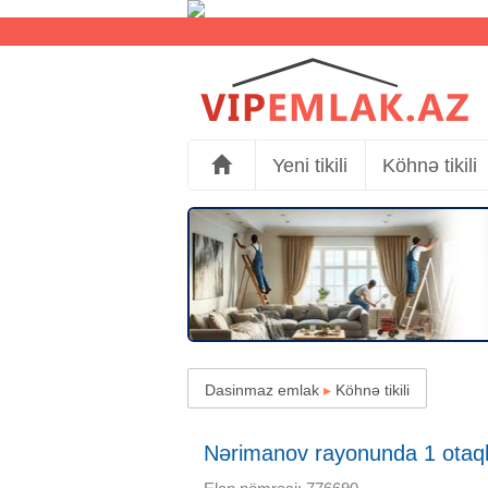
Yeni tikili
Köhnə tikili
Dasinmaz emlak
▸
Köhnə tikili
Nərimanov rayonunda 1 otaqlı K