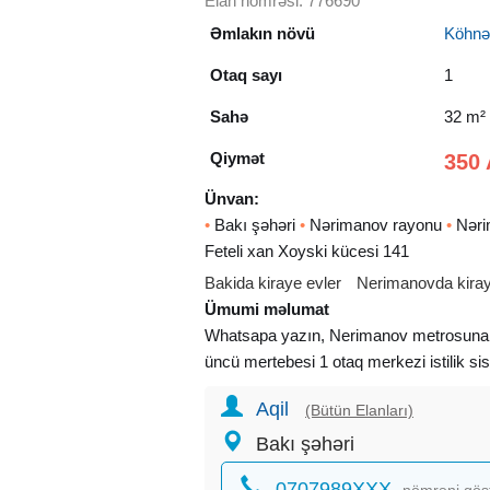
Elan nömrəsi: 776690
Əmlakın növü
Köhnə t
Otaq sayı
1
Sahə
32 m²
Qiymət
350 
Ünvan:
•
Bakı şəhəri
•
Nərimanov rayonu
•
Nəri
Feteli xan Xoyski kücesi 141
Bakida kiraye evler
Nerimanovda kiray
Ümumi məlumat
Whatsapa yazın, Nerimanov metrosuna ya
üncü mertebesi 1 otaq merkezi istilik si
Aqil
(Bütün Elanları)
Bakı şəhəri
0707989XXX
nömrəni gös