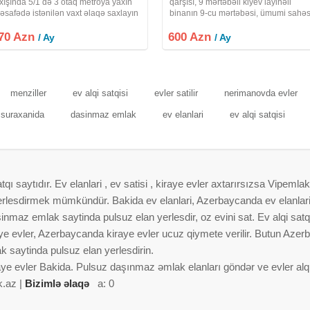
ıxışında 5/1 də 3 otaq metroya yaxın
qarşısı, 9 mərtəbəli kiyev layihəli
əsafədə istənilən vaxt əlaqə saxlayın
binanın 9-cu mərtəbəsi, ümumi sahəs
 şəkilləri hər bir şəraiti var normal iş
65 kv olan, qanuni 2 otaqlı, 3 otağa
70 Azn
damlarına da verlir
600 Azn
düzəlmə, orta blokda yerləşən, yaxşı
/ Ay
/ Ay
təmirli, əşyalı mənzil kirayə verilir
menziller
ev alqi satqisi
evler satilir
nerimanovda evler
i suraxanida
dasinmaz emlak
ev elanlari
ev alqi satqisi
 saytıdır. Ev elanlari , ev satisi , kiraye evler axtarırsızsa Vipemlak
 yerlesdirmek mümkündür. Bakida ev elanlari, Azerbaycanda ev elanlar
nmaz emlak saytinda pulsuz elan yerlesdir, oz evini sat. Ev alqi satqis
aye evler, Azerbaycanda kiraye evler ucuz qiymete verilir. Butun Azer
 saytinda pulsuz elan yerlesdirin.
aye evler Bakida. Pulsuz daşınmaz əmlak elanları göndər ve evler alqi 
k.az |
Bizimlə əlaqə
a: 0