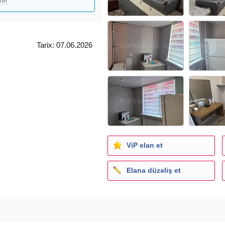
Tarix: 07.06.2026
ViP elan et
Elana düzəliş et