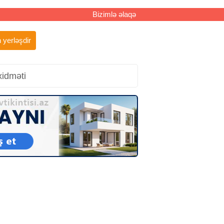
Bizimlə əlaqə
 yerləşdir
xidməti