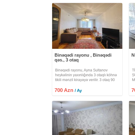
Binəqədi rayonu , Binəqədi
N
qəs., 3 otaq
Binəqədi rayonu, Ayna Sultanov
T
heykəlinin yaxınlığında 3 otaqlı köhnə
S
tikili mənzil kirayəyə verilir. 3 otaq 90
M
m² 5 mərtəbəli binanın 3-cü mərtəbəsi
M
700 Azn
Təmirli Mərkəzi istilik sistemi
7
7
/ Ay
Kondisioner mövcuddur
i
o