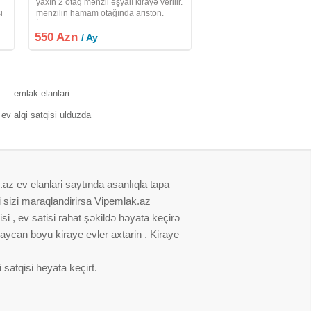
yaxın 2 otag mənzil əşyalı kirayə verilir.
i
mənzilin hamam otağında ariston.
İstilik sistemi mərkəzi. tələbələrə-
550 Azn
ailəyə verilir.
/ Ay
emlak elanlari
ev alqi satqisi ulduzda
.az ev elanlari saytında asanlıqla tapa
i sizi maraqlandirirsa Vipemlak.az
i , ev satisi rahat şəkildə həyata keçirə
baycan boyu kiraye evler axtarin . Kiraye
satqisi heyata keçirt.