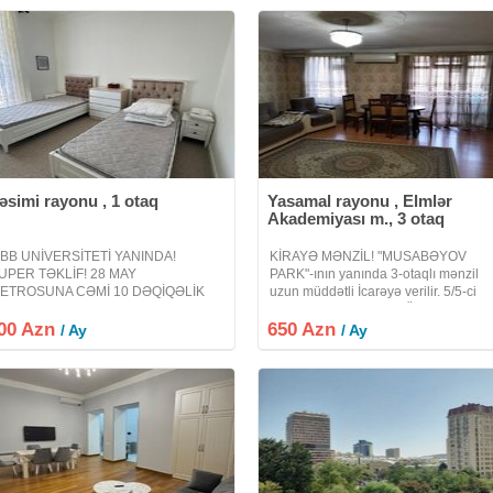
əsimi rayonu , 1 otaq
Yasamal rayonu , Elmlər
Akademiyası m., 3 otaq
İBB UNİVERSİTETİ YANINDA!
KİRAYƏ MƏNZİL! "MUSABƏYOV
UPER TƏKLİF! 28 MAY
PARK"-ının yanında 3-otaqlı mənzil
ETROSUNA CƏMİ 10 DƏQİQƏLİK
uzun müddətli İcarəyə verilir. 5/5-ci
ƏSAFƏ! Oglanlara ve qizlara verilir!
mərtəbəsində yerləşir. Ümumi sahəsi
00 Azn
00 AZN! Tələbələr və gənclər üçün
650 Azn
75 kv.m. Bütün lazımı əşyalar var. -
/ Ay
/ Ay
deal variant! Yanında hər bir iaşə
Сдается в Долгосрочную
byekti var! MƏNZİL