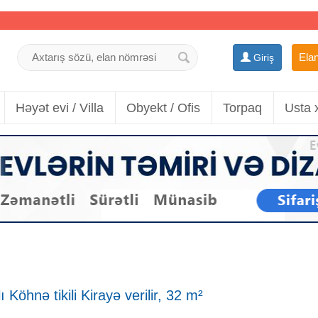
Elan
Giriş
Həyət evi / Villa
Obyekt / Ofis
Torpaq
Usta 
öhnə tikili Kirayə verilir, 32 m²