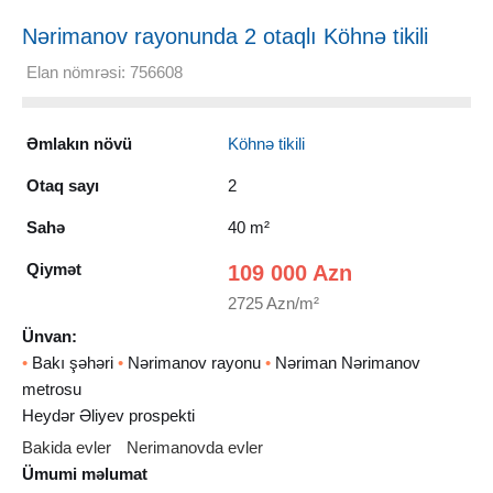
Nərimanov rayonunda 2 otaqlı Köhnə tikili
Satılır, 40 m²
Elan nömrəsi: 756608
Əmlakın növü
Köhnə tikili
Otaq sayı
2
Sahə
40 m²
Qiymət
109 000 Azn
2725 Azn/m²
Ünvan:
•
Bakı şəhəri
•
Nərimanov rayonu
•
Nəriman Nərimanov
metrosu
Heydər Əliyev prospekti
Bakida evler
Nerimanovda evler
Ümumi məlumat