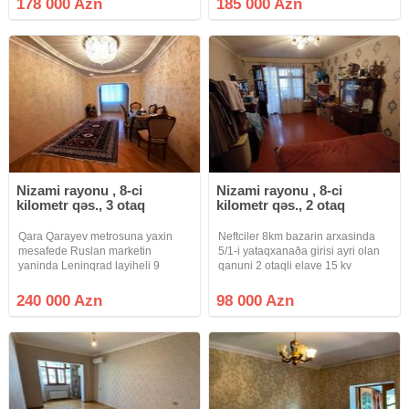
178 000 Azn
185 000 Azn
blokda yerləşən 3 otaqlı təmirli
mənzil satılır Mərtəbə: 9/7 – LİFTLİ
leninqrad layihəli mənzil təcili
BİNA Ümumi sahə: 65 kv.m Təmiz,
Nizami rayonu , 8-ci
Nizami rayonu , 8-ci
kilometr qəs., 3 otaq
kilometr qəs., 2 otaq
Qara Qarayev metrosuna yaxin
Neftciler 8km bazarin arxasinda
mesafede Ruslan marketin
5/1-i yataqxanaða girisi ayri olan
yaninda Leninqrad layiheli 9
qanuni 2 otaqli elave 15 kv
mertebeli binanin 6 ci
artirmasi olan kupcali menzil
mertebesinde 3 otaqli menzil
satilir.masin saxlamaga heyetide
240 000 Azn
98 000 Azn
mebelleriyle birlikde
var.menzilin her serati var.
satilir.Soyuducu ve televizor
goturulecek.Qaz su iwiq