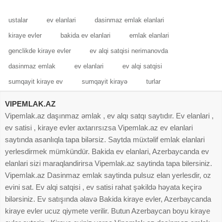
ustalar
ev elanlari
dasinmaz emlak elanlari
kiraye evler
bakida ev elanlari
emlak elanlari
genclikde kiraye evler
ev alqi satqisi nerimanovda
dasinmaz emlak
ev elanlari
ev alqi satqisi
sumqayit kiraye ev
sumqayit kirayə
turlar
VIPEMLAK.AZ
Vipemlak.az daşınmaz əmlak , ev alqı satqı saytıdır. Ev elanlari ,
ev satisi , kiraye evler axtarırsızsa Vipemlak.az ev elanlari
saytında asanlıqla tapa bilərsiz. Saytda müxtəlif emlak elanlari
yerlesdirmek mümkündür. Bakida ev elanlari, Azerbaycanda ev
elanlari sizi maraqlandirirsa Vipemlak.az saytinda tapa bilersiniz.
Vipemlak.az Dasinmaz emlak saytinda pulsuz elan yerlesdir, oz
evini sat. Ev alqi satqisi , ev satisi rahat şəkildə həyata keçirə
bilərsiniz. Ev satışında əlavə Bakida kiraye evler, Azerbaycanda
kiraye evler ucuz qiymete verilir. Butun Azerbaycan boyu kiraye