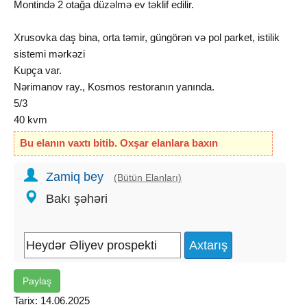
Montində 2 otağa düzəlmə ev təklif edilir.
Xrusovka daş bina, orta təmir, güngörən və pol parket, istilik
sistemi mərkəzi
Kupça var.
Nərimanov ray., Kosmos restoranın yanında.
5/3
40 kvm
2 otağa düzəlmə
Bu elanın vaxtı bitib. Oxşar elanlara baxın
Şirkət haqqı 1%
Zamiq bey
(Bütün Elanları)
Bakı şəhəri
Paylaş
Tarix: 14.06.2025