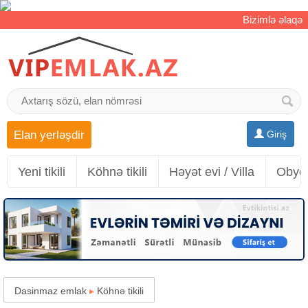
Bizimlə əlaqə
Elan yerləşdir
Giriş
Yeni tikili
Köhnə tikili
Həyət evi / Villa
Obyek
Dasinmaz emlak
▸
Köhnə tikili