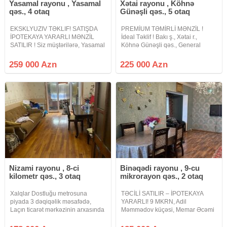
Yasamal rayonu , Yasamal
Xətai rayonu , Köhnə
qəs., 4 otaq
Günəşli qəs., 5 otaq
EKSKLYUZIV TƏKLIF! SATIŞDA
PREMİUM TƏMİRLİ MƏNZİL !
İPOTEKAYA YARARLI MƏNZİL
İdeal Təklif ! Bakı ş., Xətai r.,
SATILIR ! Siz müştərilərə, Yasamal
Köhnə Günəşli qəs., General
rayonu, "Yasamal hospital"ın
Mehmandarov küçəsində.,
yanında, M.Xiyabani küçəsində, 4
MegaStore Hipermarketin
259 000 Azn
225 000 Azn
otaqlı super təmirli mənzilin
arxasında., 24 ., 263 Nömrəli
satışını təklif edirik.
məktəblərin yaxınlığında., Köhnə
Tikili Leninqrad
Nizami rayonu , 8-ci
Binəqədi rayonu , 9-cu
kilometr qəs., 3 otaq
mikrorayon qəs., 2 otaq
Xalqlar Dostluğu metrosuna
TƏCİLİ SATILIR – İPOTEKAYA
piyada 3 dəqiqəlik məsafədə,
YARARLI! 9 MKRN, Adil
Laçın ticarət mərkəzinin arxasında
Məmmədov küçəsi, Memar Əcəmi
5 mərtəbəli leninqrad layihəli
m/st yaxınlığında Leninqrad
binanın 1-ci mərtəbəsində orta
layihəli binada Qanuni 2 otaqlı