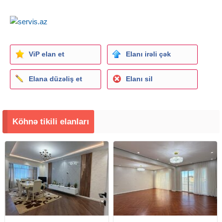
ViP elan et
Elanı irəli çək
Elana düzəliş et
Elanı sil
Köhnə tikili elanları