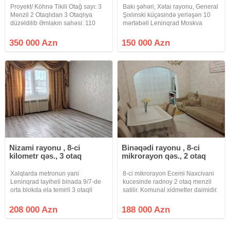
Proyekt/ Köhnə Tikili Otağ sayı: 3
Bakı şəhəri, Xətai rayonu, General
Mənzil 2 Otaqlıdan 3 Otaqlıya
Şıxlınski küçəsində yerləşən 10
düzəldilib Əmlakın sahəsi: 110
mərtəbəli Leninqrad Moskva
Əmlak:/ Orta Təmir Mərtəbə 17/6
proyektli köhnə tikili binanın 9-cu
Orientirlər: 28 May ərzisi Hökümət
mərtəbəsində sahəsi 60 kv.m. olan
350 000 Azn
150 000 Azn
Evinin Arxası Qaz, su, işıq daimidir.
qanuni 2 otaqlı mənzil satılır. İstilik
sistemi
Nizami rayonu , 8-ci
Binəqədi rayonu , 8-ci
kilometr qəs., 3 otaq
mikrorayon qəs., 2 otaq
Xalqlarda metronun yani
8-ci mikrorayon Ecemi Naxcivani
Leninqrad layiheli binada 9/7-de
kucesinde radnoy 2 otaq menzil
orta blokda ela temirli 3 otaqli
satilir. Komunal xidmetler daimidir.
menzil satilir
Bina 1991-ci ilde tehvil verilib,
hem yuk lifti hem sernisin lifti var.
208 000 Azn
188 000 Azn
Binanin qarsisinda 276 nomreli
mekteb,