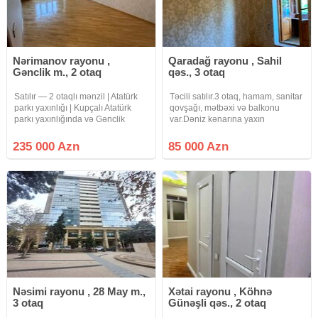
Nərimanov rayonu ,
Qaradağ rayonu , Sahil
Gənclik m., 2 otaq
qəs., 3 otaq
Satılır — 2 otaqlı mənzil | Atatürk
Təcili satılır.3 otaq, hamam, sanitar
parkı yaxınlığı | Kupçalı Atatürk
qovşağı, mətbəxi və balkonu
parkı yaxınlığında və Gənclik
var.Dəniz kənarına yaxın
metrosundan 10 dəqiqəlik
məsafədə yerləşir.Binanın yanında
məsafədə yerləşən, Leninqrad
artıq əşyaları yığmaq üçün tikili
235 000 Azn
85 000 Azn
layihəli 2 otaqlı mənzil satışa
ərazisi var.Avtobus dayanacağı
çıxarılıb. Mənzil 9 mərtəbəli
önündədir.
Nəsimi rayonu , 28 May m.,
Xətai rayonu , Köhnə
3 otaq
Günəşli qəs., 2 otaq