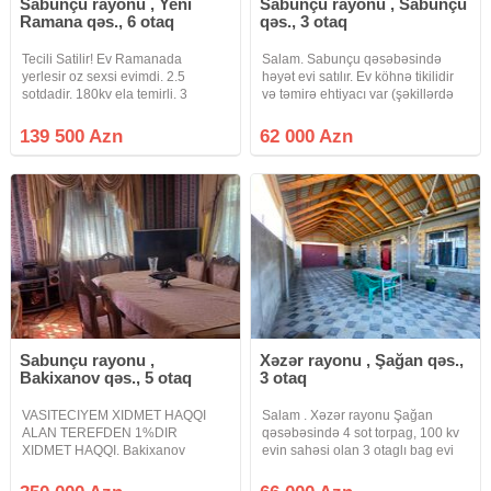
Sabunçu rayonu , Yeni
Sabunçu rayonu , Sabunçu
Ramana qəs., 6 otaq
qəs., 3 otaq
Tecili Satilir! Ev Ramanada
Salam. Sabunçu qəsəbəsində
yerlesir oz sexsi evimdi. 2.5
həyət evi satılır. Ev köhnə tikilidir
sotdadir. 180kv ela temirli. 3
və təmirə ehtiyacı var (şəkillərdə
yerden kemer atilib ve mertebe
göründüyü kimi). Sənəd bələdiyyə
arasi monalit edilib mekteb bagca
sənədidir (2000-ci il) Kommunal
139 500 Azn
62 000 Azn
evin duz yaninda. araz ve
xətlər mövcuddur: İşıq və qaz
tamstore evin duz yaninda. yeri
sayğacları var və
cox
Sabunçu rayonu ,
Xəzər rayonu , Şağan qəs.,
Bakixanov qəs., 5 otaq
3 otaq
VASITECIYEM XIDMET HAQQI
Salam . Xəzər rayonu Şağan
ALAN TEREFDEN 1%DIR
qəsəbəsində 4 sot torpag, 100 kv
XIDMET HAQQI. Bakixanov
evin sahəsi olan 3 otaglı bag evi
qesebesi Fikret Tagiyev kucesinde
satışa çıxarıldı . sənədi
heyet evi satilir.Evin torpaq sahesi
bələdiyyədir , 112 nömrəli