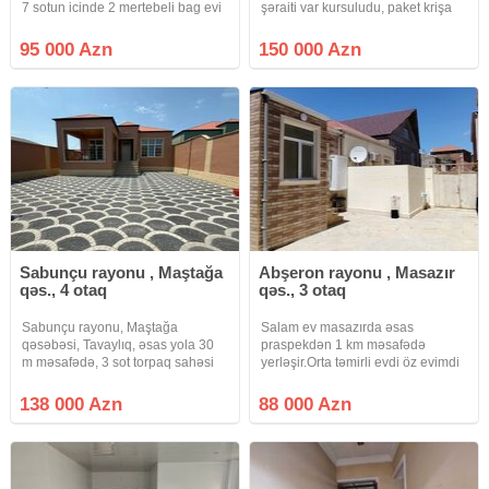
7 sotun icinde 2 mertebeli bag evi
şəraiti var kursuludu, paket krişa
satilir ev tamamile TEMIRSIZDIR
ayri hec kimə birləşmirkombi
lakin tikintisi MONOLIT beton ile
sistemi, masin gire heyeti, hazir gir
95 000 Azn
150 000 Azn
tikilib ve butun STANDARTLARA
yaşa evdir.
cavab verir qaz su isiq
Sabunçu rayonu , Maştağa
Abşeron rayonu , Masazır
qəs., 4 otaq
qəs., 3 otaq
Sabunçu rayonu, Maştağa
Salam ev masazırda əsas
qəsəbəsi, Tavaylıq, əsas yola 30
praspekdən 1 km məsafədə
m məsafədə, 3 sot torpaq sahəsi
yerləşir.Orta təmirli evdi öz evimdi
üzərində inşa edilmiş, 4 otaqlı,
şəxsidi.Yolları asvalt qapıya kimi
ümumi tikili sahəsi 127 kv/m olan
həyət tametdi həyətdə 1.5 ton su
138 000 Azn
88 000 Azn
Həyət Evi Satılır. Ev şəxsi tikilidir,
çəni kupçası var paket kupçadı
qoşa daşla tikilib, tam
həyətində evində kupçası var