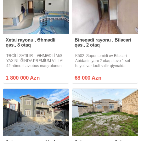
Xətai rayonu , Əhmədli
Binəqədi rayonu , Biləcəri
qəs., 8 otaq
qəs., 2 otaq
TƏCİLİ SATILIR – ƏHMƏDLİ M\S
K502. Super təmirli ev Biləcəri
YAXINLIĞINDA PREMİUM VİLLA!
Abidənin yanı 2 otaq ələvə 1 sot
42 nömrəli avtobus marşrutunun
həyəti var təcli satlır qiymətdə
üzərində yerləşən 21 sot torpaq
razılaşmaq olar isdənlən vaxt
sahəsində inşa olunmuş 3
baxmaq olar ciraq əmlak kanalına
1 800 000 Azn
68 000 Azn
mərtəbəli möhtəşəm villa
abunə olun bütün vidyalar sizə
satışdadır. Ümumi sahə: 630 m²
catsın əgər sizlərin də
Sənəd: Kupça