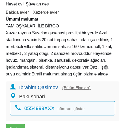
Həyət evi, Şüvəlan qəs
Bakida evler
Xezerde evler
Ümumi məlumat
TAM ƏŞYALARI İLE BİRGƏ
Xəzər rayonu Suvelan qəsəbəsi prestijni bir yerde Azal
stadionuna yaxin 5.20 sot torpaq sahəsində inşa edilmiş 1
mərtəbəli villa satılır.Umumi sahəsi 160 kvmdir.holl, 1 zal,
metbext , 3 yataq otağı, 2 sanuzeli mövcuddur.Heyetinde
hovuz, manqalni, bisetka, sanuzeli, dekorativ ağacları,
işıqlandırma sistemi, distansiyonu qapısı var.Qazi, işığı,
suyu daimidir.Etrafli məlumat almaq üçün bizimlə əlaqə
saxlayın.Sened Kupca
Ibrahim Qasimov
Bakı, Həyət evi, Şüvəlan qəs.
(Bütün Elanları)
Bakı şəhəri
0554999XXX
nömrəni göstər