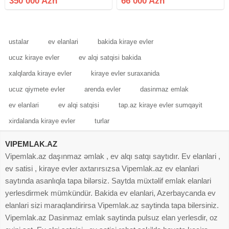
350 000 Azn
66 000 Azn
6sotdu, evin umumi sahesi
avtobusa 2 dəqiqəlik məsafədə
200kvadratdi 2 mertebelidi,
yerləşir . Məktəbə , bağçaya
5otaqdan ibaretdir,
xəstəxanaya
ustalar
ev elanlari
bakida kiraye evler
ucuz kiraye evler
ev alqi satqisi bakida
xalqlarda kiraye evler
kiraye evler suraxanida
ucuz qiymete evler
arenda evler
dasinmaz emlak
ev elanlari
ev alqi satqisi
tap.az kiraye evler sumqayit
xirdalanda kiraye evler
turlar
VIPEMLAK.AZ
Vipemlak.az daşınmaz əmlak , ev alqı satqı saytıdır. Ev elanlari ,
ev satisi , kiraye evler axtarırsızsa Vipemlak.az ev elanlari
saytında asanlıqla tapa bilərsiz. Saytda müxtəlif emlak elanlari
yerlesdirmek mümkündür. Bakida ev elanlari, Azerbaycanda ev
elanlari sizi maraqlandirirsa Vipemlak.az saytinda tapa bilersiniz.
Vipemlak.az Dasinmaz emlak saytinda pulsuz elan yerlesdir, oz