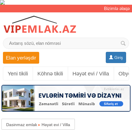
Bizimlə əlaqə
Elan yerləşdir
Giriş
Yeni tikili
Köhnə tikili
Həyət evi / Villa
Obyek
Dasinmaz emlak
▸
Həyət evi / Villa