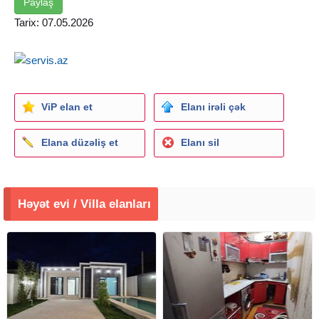
Paylaş
Tarix: 07.05.2026
ViP elan et
Elanı irəli çək
Elana düzəliş et
Elanı sil
Həyət evi / Villa elanları