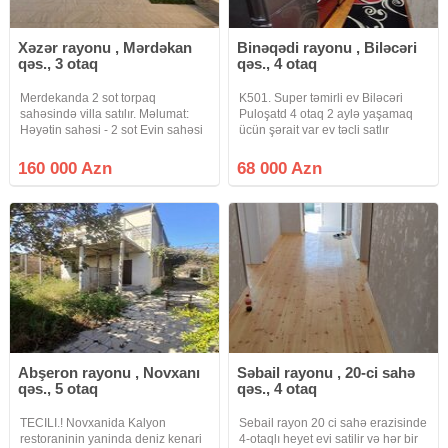
Xəzər rayonu , Mərdəkan
Binəqədi rayonu , Biləcəri
qəs., 3 otaq
qəs., 4 otaq
Merdekanda 2 sot torpaq
K501. Super təmirli ev Biləcəri
sahəsində villa satılır. Məlumat:
Puloşatd 4 otaq 2 aylə yaşamaq
Həyətin sahəsi - 2 sot Evin sahəsi
ücün şərait var ev təcli satlır
- 110 m² 2 Yataq otaqı ■ Geniş zal
qiymətdə razılaşmaq olar isdənlən
Mətbəx Sanitar qovşaq - 2+1
vaxt baxmaq olar ciraq əmlak
160 000 Azn
68 000 Azn
Həyətində Filterli Fantanlı Hovuz,
kanalına abunə olun bütün
bisetka, Sanuzeli
vidyalar sizə catsın əgər sizlərin
Abşeron rayonu , Novxanı
Səbail rayonu , 20-ci sahə
qəs., 5 otaq
qəs., 4 otaq
TECILI.! Novxanida Kalyon
Sebail rayon 20 ci sahə erazisinde
restoraninin yaninda deniz kenari
4-otaqlı heyet evi satilir və hər bir