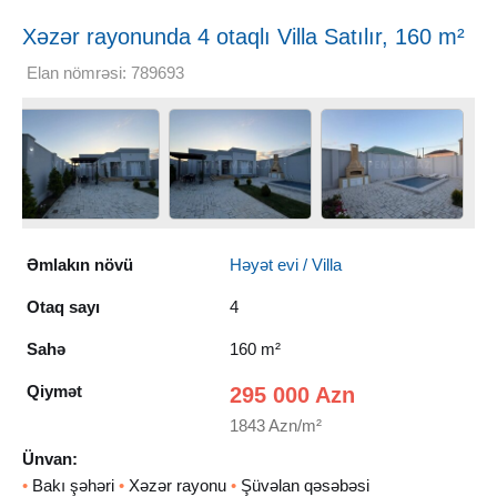
Xəzər rayonunda 4 otaqlı Villa Satılır, 160 m²
Elan nömrəsi: 789693
Əmlakın növü
Həyət evi / Villa
Otaq sayı
4
Sahə
160 m²
Qiymət
295 000 Azn
1843 Azn/m²
Ünvan:
•
Bakı şəhəri
•
Xəzər rayonu
•
Şüvəlan qəsəbəsi