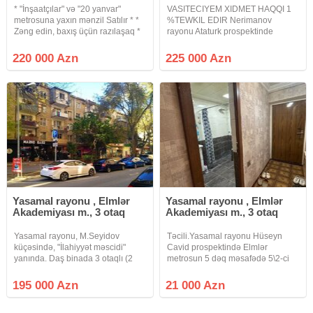
* "İnşaatçılar" və "20 yanvar"
VASITECIYEM XIDMET HAQQI 1
metrosuna yaxın mənzil Satılır * *
%TEWKIL EDIR Nerimanov
Zəng edin, baxış üçün razılaşaq *
rayonu Ataturk prospektinde
* Sənədləşmə prosesi tam qanuni
9mertebeli binada 67 kvadratliq
və şəffaf şəkildə aparılır * *
menzil satilir.2nin 3 e deyisdirilib,
220 000 Azn
225 000 Azn
Binanın tipi : köhnə tikili
temirlidi, su, qaz, iwiq, lift
var.Telefonda deqiq unvan
deyilmir.Saat
Yasamal rayonu , Elmlər
Yasamal rayonu , Elmlər
Akademiyası m., 3 otaq
Akademiyası m., 3 otaq
Yasamal rayonu, M.Seyidov
Təcili.Yasamal rayonu Hüseyn
küçəsində, "İlahiyyət məscidi"
Cavid prospektində Elmlər
yanında. Daş binada 3 otaqlı (2
metrosun 5 dəq məsafədə 5\2-ci
otaqdan 3 otağa düzəlmə) mənzil
mərtəbəsində qanuni 3 otağlı
satılır. HƏR OTAĞAIN
ümumi sahəsi 80 kv olan mənzil
195 000 Azn
21 000 Azn
PƏNCƏRƏSİ VAR. Ümumi sahəsi
Təcili satılır.Qaz su işıq
60 kv.m. Mənzil 5 mərtəbəli
daimidir.Istilik sistemi mərkəzidir