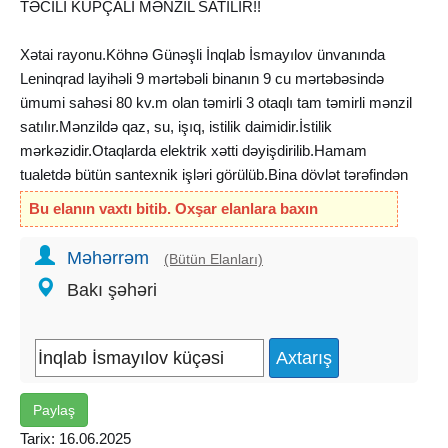
TƏCİLİ KUPÇALI MƏNZİL SATILIR!!
Xətai rayonu.Köhnə Günəşli İnqlab İsmayılov ünvanında
Leninqrad layihəli 9 mərtəbəli binanın 9 cu mərtəbəsində
ümumi sahəsi 80 kv.m olan təmirli 3 otaqlı tam təmirli mənzil
satılır.Mənzildə qaz, su, işıq, istilik daimidir.İstilik
mərkəzidir.Otaqlarda elektrik xətti dəyişdirilib.Hamam
tualetdə bütün santexnik işləri görülüb.Bina dövlət tərəfindən
təmir olunub.Həyət abadlaşdırılıb.Liftlər yenilənib.Bir sözlə
Bu elanın vaxtı bitib. Oxşar elanlara baxın
ərazidə infrastruktur əlverişlidir.
Mənzilin sənədi Kupça.!!
Məhərrəm
(Bütün Elanları)
İPOTEKAYA YARARLIDIR!!
Bakı şəhəri
QİYMƏT-144 000.azn.
OFİSİN XİDMƏT HAQQI-1%.
Paylaş
Tarix: 16.06.2025