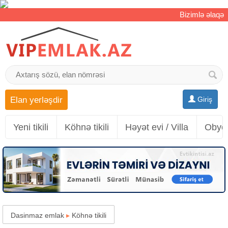
Bizimlə əlaqə
Elan yerləşdir
Giriş
Yeni tikili
Köhnə tikili
Həyət evi / Villa
Obyek
Dasinmaz emlak
▸
Köhnə tikili