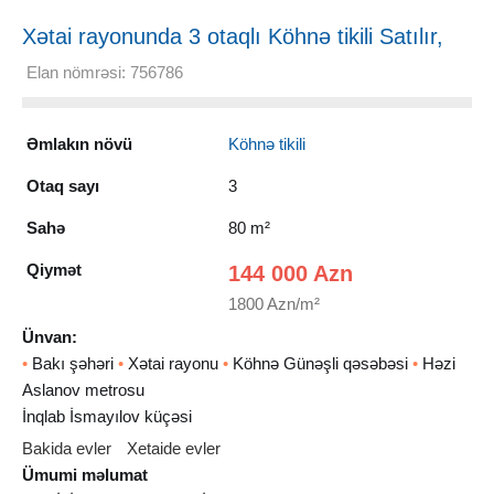
Xətai rayonunda 3 otaqlı Köhnə tikili Satılır,
80 m²
Elan nömrəsi: 756786
Əmlakın növü
Köhnə tikili
Otaq sayı
3
Sahə
80 m²
Qiymət
144 000 Azn
1800 Azn/m²
Ünvan:
•
Bakı şəhəri
•
Xətai rayonu
•
Köhnə Günəşli qəsəbəsi
•
Həzi
Aslanov metrosu
İnqlab İsmayılov küçəsi
Bakida evler
Xetaide evler
Ümumi məlumat