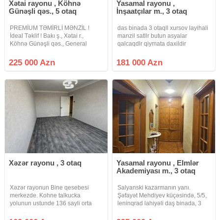
Xətai rayonu , Köhnə
Yasamal rayonu ,
Günəşli qəs., 5 otaq
İnşaatçılar m., 3 otaq
PREMİUM TƏMİRLİ MƏNZİL !
das binada 3 otaqll xursov layihali
İdeal Təklif ! Bakı ş., Xətai r.,
manzil satllr butun asyalar
Köhnə Günəşli qəs., General
qalcaqdlr qiymata daxildir
Mehmandarov küçəsində.,
martabasi ortdadlr vasitcanin
MegaStore Hipermarketin
xidmat haql 1% fayizdir
225 000 Azn
181 000 Azn
arxasında., 24 ., 263 Nömrəli
məktəblərin yaxınlığında., Köhnə
Tikili Leninqrad
Xəzər rayonu , 3 otaq
Yasamal rayonu , Elmlər
Akademiyası m., 3 otaq
Xəzər rayonun Bine qesebesi
Salyanski kazarmanın yanı.
merkezde. Kohne talkucka
Şəfayət Mehdiyev küçəsində, 5/5,
yolunun ustunde 136 sayli orta
leninqrad lahiyəli daş binada, 3
mektebin tam yaninda yerleşen
otaqlı, yaxşı təmirli mənzil satılır.
kohne tikili 5 mertebeli binanin 5ci
Evdə 600 manata uzun müddət