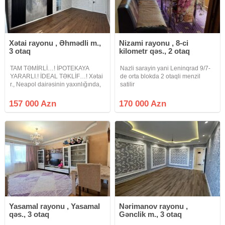
Xətai rayonu , Əhmədli m.,
Nizami rayonu , 8-ci
3 otaq
kilometr qəs., 2 otaq
TAM TƏMİRLİ…! İPOTEKAYA
Nazli sarayin yani Leninqrad 9/7-
YARARLI.! İDEAL TƏKLİF…! Xətai
de orta blokda 2 otaqli menzil
r., Neapol dairəsinin yaxınlığında,
satilir
Şıxlınski küçəsində köhnə tikili 9
mərtəbəli binanın 9-cu
157 000 Azn
170 000 Azn
mərtəbəsində, ümumi sahəsi 60
kv olan, 2 otaqdan 3 otağa
düzəlmə, tam
Yasamal rayonu , Yasamal
Nərimanov rayonu ,
qəs., 3 otaq
Gənclik m., 3 otaq