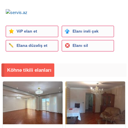
ViP elan et
Elanı irəli çək
Elana düzəliş et
Elanı sil
Köhnə tikili elanları