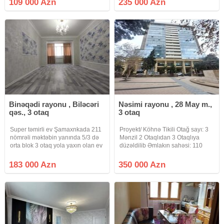
109 000 Azn
235 000 Azn
mertebesinde 67kvadrat olan
kirayəşin var.
qanuni 3 otaq satisa cixib. Menzil.
Full
Binəqədi rayonu , Biləcəri
Nəsimi rayonu , 28 May m.,
qəs., 3 otaq
3 otaq
Super təmirli ev Şamaxnkada 211
Proyekt/ Köhnə Tikili Otağ sayı: 3
nömrəli məktəbin yanında 5/3 də
Mənzil 2 Otaqlıdan 3 Otaqlıya
orta blok 3 otaq yola yaxın olan ev
düzəldilib Əmlakın sahəsi: 110
təcli satlır qiymətdə razılaşmaq
Əmlak:/ Orta Təmir Mərtəbə 17/6
olar isdənlən vaxt baxmaq olar
Orientirlər: 28 May ərzisi Hökümət
183 000 Azn
350 000 Azn
ciraq əmlak kanalına abunə olun
Evinin Arxası Qaz, su, işıq daimidir.
bütün vidyalar sizə