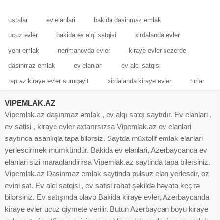
binanın
Dövlıət
ustalar
ev elanlari
bakida dasinmaz emlak
ucuz evler
bakida ev alqi satqisi
xirdalanda evler
yeni emlak
nerimanovda evler
kiraye evler xezerde
dasinmaz emlak
ev elanlari
ev alqi satqisi
tap.az kiraye evler sumqayit
xirdalanda kiraye evler
turlar
VIPEMLAK.AZ
Vipemlak.az daşınmaz əmlak , ev alqı satqı saytıdır. Ev elanlari ,
ev satisi , kiraye evler axtarırsızsa Vipemlak.az ev elanlari
saytında asanlıqla tapa bilərsiz. Saytda müxtəlif emlak elanlari
yerlesdirmek mümkündür. Bakida ev elanlari, Azerbaycanda ev
elanlari sizi maraqlandirirsa Vipemlak.az saytinda tapa bilersiniz.
Vipemlak.az Dasinmaz emlak saytinda pulsuz elan yerlesdir, oz
evini sat. Ev alqi satqisi , ev satisi rahat şəkildə həyata keçirə
bilərsiniz. Ev satışında əlavə Bakida kiraye evler, Azerbaycanda
kiraye evler ucuz qiymete verilir. Butun Azerbaycan boyu kiraye