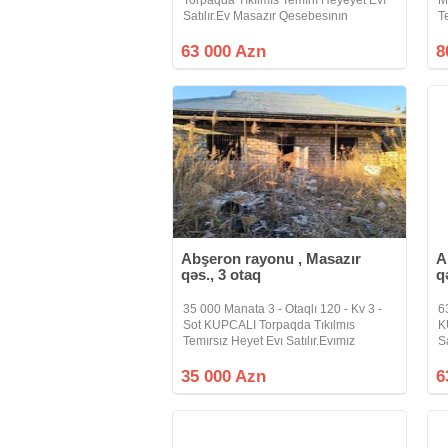
Satılır.Ev Masazır Qesebesının
T
Gırısınde Bakı Sumqayıt Yoluna 5 -
T
Deq Mesafede Yerlesır.Azer Sıtı
Q
63 000 Azn
8
Markete Yaxındır. Makler Evı Deyıl
P
.Asfalt
Ye
Abşeron rayonu , Masazır
A
qəs., 3 otaq
q
35 000 Manata 3 - Otaqlı 120 - Kv 3 -
6
Sot KUPCALI Torpaqda Tıkılmıs
K
Temırsız Heyet Evı Satılır.Evımız
S
Masazır Qesebesının Gırısınde
D
PROPKASIZ Erasıde Bakı Sumqayıt
M
35 000 Azn
6
Yoluna 10 - deq Mesafede
M
Yerlesır.Yolu Asfaltdır
H