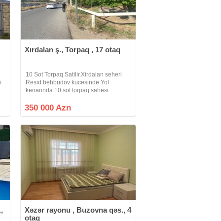
Xırdalan ş., Torpaq , 17 otaq
10 Sot Torpaq Satilir.Xirdalan seheri
ı
Resid behbudov kucesinde Yol
kenarinda 10 sot torpaq sahesi
Satilir.Torpaq sahesi Hasarin
a
icerisindedi (Sənəd Kupca (Çixariş)
350 000 Azn
Etraf Villalar ve apartman yasayis
evleri dir. İnternet
,
Xəzər rayonu , Buzovna qəs., 4
otaq