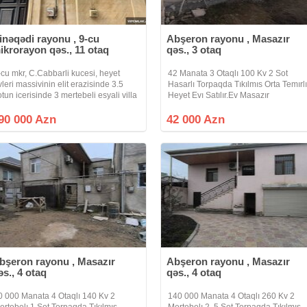
inəqədi rayonu , 9-cu
Abşeron rayonu , Masazır
ikrorayon qəs., 11 otaq
qəs., 3 otaq
-cu mkr, C.Cabbarli kucesi, heyet
42 Manata 3 Otaqlı 100 Kv 2 Sot
vleri massivinin elit erazisinde 3.5
Hasarlı Torpaqda Tıkılmıs Orta Temırl
otun icerisinde 3 mertebeli esyali villa
Heyet Evı Satılır.Ev Masazır
atilir.11 otaq, 480kv.m., 4 san.qovsaqi,
Qesebesının Gırısınden Saqda Qaca
er bir meiset esyasi ile tehciz olinmus
Nebı Kucesınde Yerlesır.Masazırın E
90 000 Azn
42 000 Azn
enis metbexi,
Hundur Erazısınde Yerlesır.Qosa Das
Tıkılıb
bşeron rayonu , Masazır
Abşeron rayonu , Masazır
əs., 4 otaq
qəs., 4 otaq
0 000 Manata 4 Otaqlı 140 Kv 2
140 000 Manata 4 Otaqlı 260 Kv 2
ertebelı 1 Sot Torpaqda Tıkılmıs
Mertebelı 2, 5 Sot Torpaqda Tıkılmıs