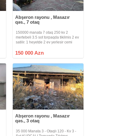
Abşeron rayonu , Masazır
qəs., 7 otaq
150000 manata 7 otaq 250 kv 2
ı
mertebeli 3.5 sot torpaqda tikilmis 2 ev
satilir. 1 heyetde 2 ev yerlesir cemi
q
qiymeti 150000 manatdir. evin biri 4
n
otaq 1 mertebelidir, diger ev ise 3
150 000 Azn
la
otaqli 2 mertebeden ibaretdir. makler
Abşeron rayonu , Masazır
qəs., 3 otaq
35 000 Manata 3 - Otaqlı 120 - Kv 3 -
Sot KUPCALI Torpaqda Tıkılmıs