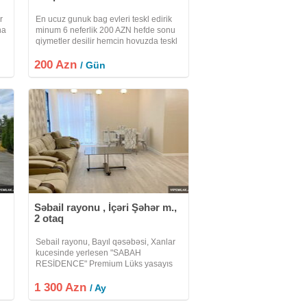
r
En ucuz gunuk bag evleri teskl edirik
na
minum 6 neferlik 200 AZN hefde sonu
qiymetler desilir hemcin hovuzda teskl
m
edrik bu isdi yay gunlernizi bizim bag
ir
200 Azn
evlerinde kecirin xos istrahetelr eziz
/ Gün
musderler
Səbail rayonu , İçəri Şəhər m.,
2 otaq
Sebail rayonu, Bayıl qəsəbəsi, Xanlar
kucesinde yerlesen "SABAH
RESİDENCE" Premium Lüks yasayıs
i
kompleksinde 2 otaqli ela temirli
de
1 300 Azn
menzil kirayeye verilir. 18/8, 83kv.m.,
/ Ay
san.qovsaqi, her bir meiset avadanliqi