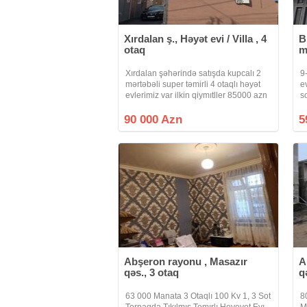
Xırdalan ş., Həyət evi / Villa , 4
B
otaq
m
Xırdalan şəhərində satışda kupcalı 2
9
mərtəbəli super təmirli 4 otaqlı həyət
e
evlerimiz var ilkin qiymıtller 85000 azn
s
nən başlayır
s
h
90 000 Azn
5
g
Abşeron rayonu , Masazır
A
qəs., 3 otaq
q
63 000 Manata 3 Otaqlı 100 Kv 1, 3 Sot
8
Torpaqda Tıkılmıs Temırlı Heyeyet Evı
M