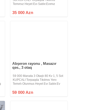
Temırsız Heyet Evı Satılır.Evımız
de
Masazır Qesebesının Gırısınde
am
PROPKASIZ Erasıde Bakı Sumqayıt
35 000 Azn
Yoluna 10 - deq Mesafede
Yerlesır.Yolu Asfaltdır
Abşeron rayonu , Masazır
qəs., 3 otaq
,
59 000 Manata 3 Otaqlı 80 Kv 1, 5 Sot
KUPCALI Torpaqda Tıkılmıs Yenı
q
Temırlı Olunmus Heyet Evı Satılır.Ev
Abseron Rayonu CAN TEPE
n
Qesebesınde Yerlesır.Evımızın
59 000 Azn
Bunovresı Ve Basının Kemerı KARKAZ
BETONDUR.Qosa Dasla