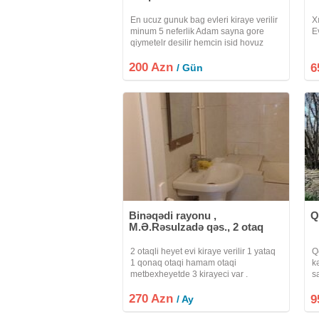
En ucuz gunuk bag evleri kiraye verilir
X
minum 5 neferlik Adam sayna gore
E
qiymetelr desilir hemcin isid hovuz
teskl edrik Ara gunlerinde edrim olunur
200 Azn
hefde sonlarda qiymetler desilir bu yay
6
/ Gün
gunlerinizi bizim bag
Binəqədi rayonu ,
Q
M.Ə.Rəsulzadə qəs., 2 otaq
2 otaqli heyet evi kiraye verilir 1 yataq
Q
1 qonaq otaqi hamam otaqi
k
metbexheyetde 3 kirayeci var .
sa
apartman tiplidi bina evleri kimi her sey
m
270 Azn
evin icindedi. ev esiyaldi stol stullar 2
y
9
/ Ay
kravat divan krelso soyuducu. Paltar
s