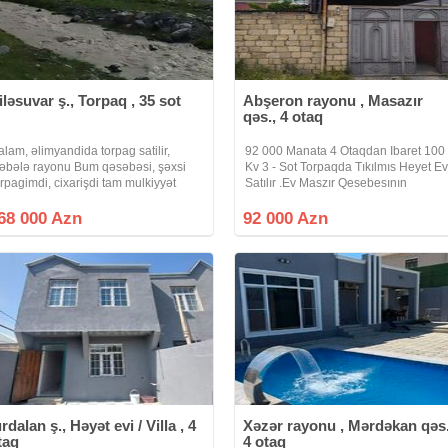
iləsuvar ş., Torpaq , 35 sot
Abşeron rayonu , Masazır
qəs., 4 otaq
alam, əlimyandida torpag satilir,
92 000 Manata 4 Otaqdan Ibaret 100
əbələ rayonu Bum qəsəbəsi, şəxsi
Kv 3 - Sot Torpaqda Tıkılmıs Heyet Ev
orpagimdi, cixarişdi tam mulkiyyət
Satılır .Ev Maszır Qesebesının
kinti təyinatli, 1 sotu 4800 azn, hər
Gırısınde ULU ONDERIMIZ HEYDER
ərfi yaşayiş mətəqəsidir, dag
ELIYEVIN Lovhesınde Saqa Qalxand
68 000 Azn
92 000 Azn
ənzərəli, ana yoldan 160 metr
Masazırın En Hundur Erazısınde
eridədir,
Yerlesır.Evler
ırdalan ş., Həyət evi / Villa , 4
Xəzər rayonu , Mərdəkan qəs.
taq
4 otaq