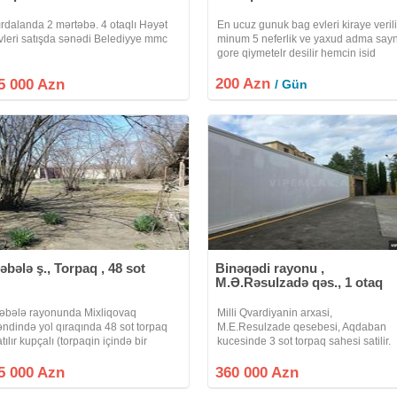
ırdalanda 2 mərtəbə. 4 otaqlı Həyət
En ucuz gunuk bag evleri kiraye verili
vleri satışda sənədi Belediyye mmc
minum 5 neferlik ve yaxud adma say
gore qiymetelr desilir hemcin isid
hovuz teskl edrik Ara gunlerinde edri
200 Azn
olunur hefde sonlarda qiymetler desil
5 000 Azn
/ Gün
bu isdi yay gunlerinizi
əbələ ş., Torpaq , 48 sot
Binəqədi rayonu ,
M.Ə.Rəsulzadə qəs., 1 otaq
əbələ rayonunda Mixliqovaq
Milli Qvardiyanin arxasi,
əndində yol qıraqında 48 sot torpaq
M.E.Resulzade qesebesi, Aqdaban
tılır kupçalı (torpaqin içində bir
kucesinde 3 sot torpaq sahesi satilir.
ərtəbə kohnə tikli ev var ev 100 kv
Tikinti tikmek ucun layihesi ve Cixaris
axındır 2 otaq bir zaldan ibarətdir
var. Sirketimiz seherin istenilen yerin
5 000 Azn
360 000 Azn
anitar qovşaq hamami navesin
Size menzillerin , ofislerin,