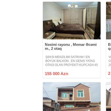
a
Nəsimi rayonu , Memar Əcəmi
B
m., 2 otaq
q
ŞƏXSI MENZILIMI SATIRAM ! EN
V
BOYUK BALKON , EN GENIS YATAG
O
OTAGI OLAN PROYEKT! KUPCADA 45
2
KV . BU PROYEKT EVLER NADIR
y
HALLARDA SATISA CIXIR! Menzil 20
2
i
155 000 Azn
yanvar küçəsi Qiziltac Şadlıq evinin
7
yaxınlığında yerləşir ( Rəsul
o