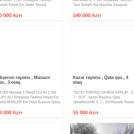
emırlı Heyet Evı Satılır Sened
Tam Temırlı Hal Hazırda Yasayıslı
orpaqın KUPCASI Var.Ev Masazır
Heyet Evı Satılır.Ev Masazırın Gırısın
esebesı Bakı Sumqayıt Yoluna
Qacaq Nebı Kucesınde Yerlesır.Ev T
0 000 Azn
140 000 Azn
ıyada 10 - Deq Mesafede
Telımata Uyqun Tıkılıb.Mertebe Arası
rlesır.Evımız Esyalı Satılır.Gır
bşeron rayonu , Masazır
Xəzər rayonu , Qala qəs., 4
əs., 3 otaq
otaq
3 000 Manata 3 Otaqlı 110 Kv 2 Sot
TECILI TORPAQ SAHESI SATILIR - 3
UPCALI Torpaqda Tıkılmıs Heyet Evı
7 - SOT . Xezer Rayonu Qala
atılır.MAKLER Evı Deyıl.Kursulu Qosa
Qesebesınde 3, 7 - Sot Hasarlı Torpa
asla Tıkılıb.Evde Malyar Islerı Qalıb
Sahesı Satılır.Qala Qesebesınde
asazırda 6 Saylı Mektebe VE
EVKUR Tıcaret Merkezıne Yaxındır.E
3 000 Azn
16 000 Azn
arsuruta 50 - Metr Mesafededır.En
Hundur Erazıde Yerlesır.Etrafı Tam
undur
Yasayıs