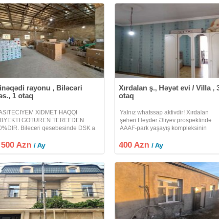
ltdadir) qaz
inəqədi rayonu , Biləcəri
Xırdalan ş., Həyət evi / Villa , 
əs., 1 otaq
otaq
ASITECIYEM XIDMET HAQQI
Yalnız whatssap aktivdir! Xırdalan
BYEKTI GOTUREN TEREFDEN
şəhəri Heydər Əliyev prospektində
0%DIR. Bileceri qesebesinde DSK a
AAAF-park yaşayış kompleksinin
olu tereflerde 500kvadratliq anbar
arxasındaki həyət evlerindedi Xırdal
 500 Azn
careye verilir.Heyetyani sahesi
400 Azn
şəhəri yeni açılan AL markete
/ Ay
/ Ay
00kvadratdi.Heyetinde 30kvadratliq
Kondisoner və TV yoxdu. İstəyən
fisi, kandisaneri, kombisi,
ventilator