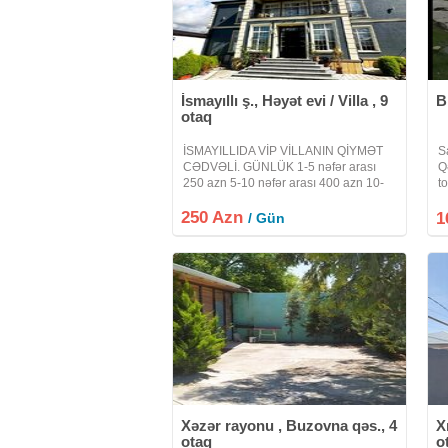
İsmayıllı ş., Həyət evi / Villa , 9
B
otaq
İSMAYILLIDA VİP VİLLANIN QİYMƏT
S
CƏDVƏLİ. GÜNLÜK 1-5 nəfər arası
Q
250 azn 5-10 nəfər arası 400 azn 10-
t
15 nəfər arası 500 azn 15-18 nəfər
ti
250 Azn
arası 600 azn Ümumi 18 nəfərə qədər
t
1
/ Gün
qala biləcək yer var. Orda yazılan 250
m
Azn
ic
Xəzər rayonu , Buzovna qəs., 4
X
otaq
o