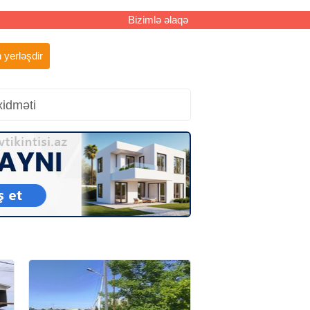
Bizimlə əlaqə
 yerləşdir
xidməti