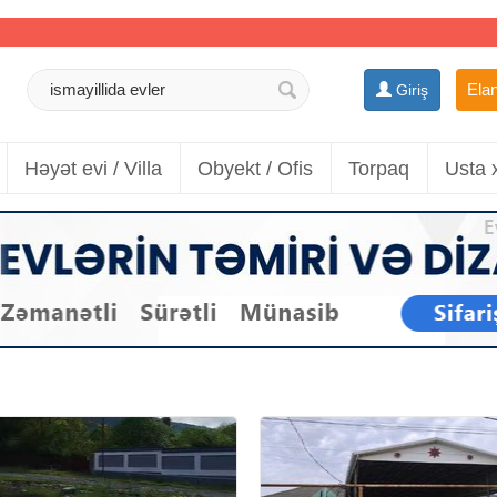
Elan
Giriş
Həyət evi / Villa
Obyekt / Ofis
Torpaq
Usta 