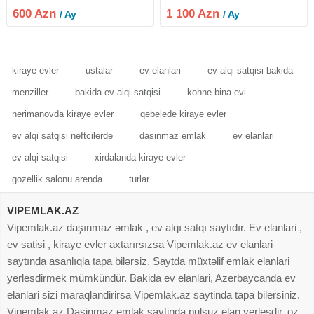
duşkabin, 2 yataq desti, 3 split
600 Azn
1 100 Azn
/ Ay
/ Ay
kondinsioner, 2 bslkon, kombi,
böyük metbex, qabyuyan,
kiraye evler
ustalar
ev elanlari
ev alqi satqisi bakida
menziller
bakida ev alqi satqisi
kohne bina evi
nerimanovda kiraye evler
qebelede kiraye evler
ev alqi satqisi neftcilerde
dasinmaz emlak
ev elanlari
ev alqi satqisi
xirdalanda kiraye evler
gozellik salonu arenda
turlar
VIPEMLAK.AZ
Vipemlak.az daşınmaz əmlak , ev alqı satqı saytıdır. Ev elanlari ,
ev satisi , kiraye evler axtarırsızsa Vipemlak.az ev elanlari
saytında asanlıqla tapa bilərsiz. Saytda müxtəlif emlak elanlari
yerlesdirmek mümkündür. Bakida ev elanlari, Azerbaycanda ev
elanlari sizi maraqlandirirsa Vipemlak.az saytinda tapa bilersiniz.
Vipemlak.az Dasinmaz emlak saytinda pulsuz elan yerlesdir, oz