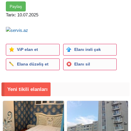
бесшумных лифта " Сигма ". Охраняемый двор, место
Paylaş
для парковки. • (КОД-435).
Tarix: 10.07.2025
ViP elan et
Elanı irəli çək
Elana düzəliş et
Elanı sil
Yeni tikili elanları