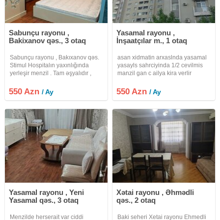
Sabunçu rayonu ,
Yasamal rayonu ,
Bakixanov qəs., 3 otaq
İnşaatçılar m., 1 otaq
Sabunçu rayonu , Bakıxanov qəs.
asan xidmatin arxaslnda yasamal
Stimul Hospitalın yaxınlığında
yasayls sahrciyinda 1/2 cevilmis
yerleşir menzil . Tam əşyalıdır ,
manzil gan c ailya kira verlir
tam təmirlidir . Yaşamaq üçün
mertbasi 9 dur qaz su islq
herbir şəraiti var. 2otaqdan 3ə
dayimidir istlik kombidir internet
550 Azn
550 Azn
/ Ay
/ Ay
düzəlmədir. Yalnız 1ədəd otağı
vardlr vasitcanin xidmat haql 20%
əşyasızdır. Ətraflı məlumat
fayizdir
Yasamal rayonu , Yeni
Xətai rayonu , Əhmədli
Yasamal qəs., 3 otaq
qəs., 2 otaq
Menzilde herserait var ciddi
Baki seheri Xetai rayonu Ehmedli