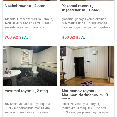
Nəsimi rayonu , 2 otaq
Yasamal rayonu ,
İnşaatçılar m., 1 otaq
Məsafə: Crescent Mall ilə üzbəüz,
yasamal yasayls kompleksinda
Port Baku Mall-dan cəmi 50 metr
9/6 mertbasinda 1 otaqll manzil
məsafədə yerləşir Bina növü:
kira verlir ganc ailya bacql qrdasa
Köhnə tikili Mərtəbə: 3 / 3 Sahə:
va islyan oxuyan qlza verlir
57 m² Otaq sayı: 2 otaq Təmir: Tam
vasitcanin xidmat haql 30%
700 Azn
450 Azn
/ Ay
/ Ay
təmirli Təchizat: Tam əşyalı və
fayizdir
məişət
Yasamal rayonu , 2 otaq
Nərimanov rayonu ,
Nəriman Nərimanov m., 3
otaq
atv tvinin va kaktusun yaxlqlnda
Tecili!Novostroyka! Heyeti,
17/17 martabasinda manzil kira
parkovka, 3 otaq, 10/16, sahesi
verlir oglnara vasitcanin xidmat
153 kv.m, yaxşı temir, ayrı otaqlar,
haql 20% fayizdir
zal 40m2, plazma tv, 2 su qovşagı,