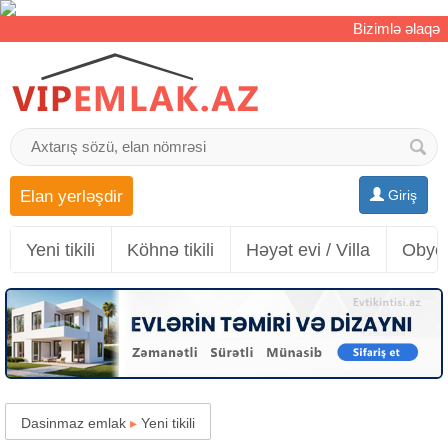
Bizimlə əlaqə
Elan yerləşdir
Giriş
Yeni tikili
Köhnə tikili
Həyət evi / Villa
Obyek
Dasinmaz emlak
▸
Yeni tikili