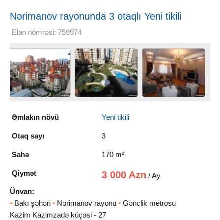
Nərimanov rayonunda 3 otaqlı Yeni tikili
Kirayə verilir, 170 m²
Elan nömrəsi: 759974
Əmlakın növü
Yeni tikili
Otaq sayı
3
Sahə
170 m²
Qiymət
3 000 Azn
/ Ay
Ünvan:
•
Bakı şəhəri
•
Nərimanov rayonu
•
Gənclik metrosu
Kazim Kazimzadə küçəsi - 27