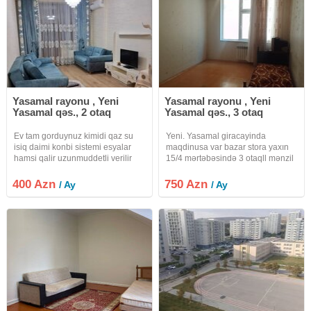
Yasamal rayonu , Yeni
Yasamal rayonu , Yeni
Yasamal qəs., 2 otaq
Yasamal qəs., 3 otaq
Ev tam gorduynuz kimidi qaz su
Yeni. Yasamal giracayinda
isiq daimi konbi sistemi esyalar
maqdinusa var bazar stora yaxın
hamsi qalir uzunmuddetli verilir
15/4 mərtəbəsində 3 otaqll mənzil
internet var
ailya kira verilir. Qiymat sondur
vaditcanin xidmət haql. 20%
400 Azn
750 Azn
/ Ay
/ Ay
fayizdir.