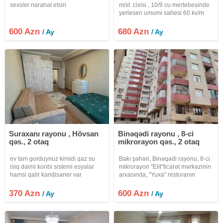
sexsler narahat etsin
m/st .cixisi , 10/9 cu mertebesinde
yerlesen umumi sahesi 60 kv/m
olan 2 otaqli menzil kiraye verilir.
Təmirli, Qaz, Su, İşıq, Telefon,
600 Azn
680 Azn
/ Ay
/ Ay
Kabel TV, Lift, Seyf Qapı, PVC
pəncərə, Su çəni,
Suraxanı rayonu , Hövsan
Binəqədi rayonu , 8-ci
qəs., 2 otaq
mikrorayon qəs., 2 otaq
ev tam gorduynuz kimidi qaz su
Bakı şəhəri, Binəqədi rayonu, 8-ci
isiq daimi konbi sistemi esyalar
mikrorayon "Elit"ticarət mərkəzinin
hamsi qalir kandisaner var
arxasında, "Yuxa" restoranın
üstündə.16/10 mərtəbəsinin
sahəsi 56 kv.m 1 otaqdan 2 otağa
370 Azn
600 Azn
/ Ay
/ Ay
düzəldilmiş ən keyfiyyətli