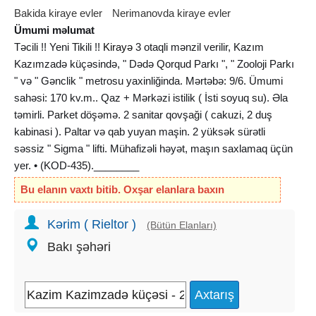
Bakida kiraye evler
Nerimanovda kiraye evler
Ümumi məlumat
Təcili !! Yeni Tikili !!
Kirayə
3 otaqli mənzil verilir, Kazım
Kazımzadə küçəsində, " Dədə Qorqud Parkı ", " Zooloji Parkı
" və " Gənclik " metrosu yaxinliğinda. Mərtəbə: 9/6. Ümumi
sahəsi: 170 kv.m.. Qaz + Mərkəzi istilik ( İsti soyuq su). Əla
təmirli. Parket döşəmə. 2 sanitar qovşaği ( cakuzi, 2 duş
kabinasi ). Paltar və qab yuyan maşin. 2 yüksək sürətli
səssiz " Sigma " lifti. Mühafizəli həyət, maşın saxlamaq üçün
yer. • (KOD-435).________
Bu elanın vaxtı bitib. Oxşar elanlara baxın
Срочно !! Новостройка !! Сдаётся 3-х комнатная
квартира, по улице Казим Казимзаде, около Парка " Деде
Kərim ( Rieltor )
(Bütün Elanları)
Горгуда " , " Зоопаркa " и метро " Гянчлик ".Этаж: 6/9.
Bakı şəhəri
Общая площадь: 170 кв.м.. Газ + Централизованное
отопление ( горячая холодная вода ). Отличный ремонт.
Пол паркет. 2 cанузлa ( джакузи, 2 душ кабины ).
Стиральная и посудомоечная машины. 2 скоростных