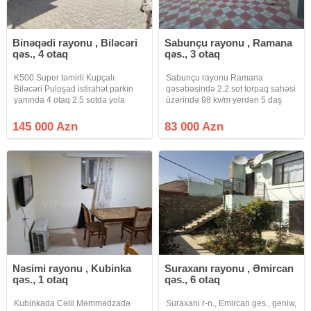
Binəqədi rayonu , Biləcəri
Sabunçu rayonu , Ramana
qəs., 4 otaq
qəs., 3 otaq
K500 Super təmirli Kupçalı
Sabunçu rayonu Ramana
Biləcəri Puloşad istirahət parkın
qəsəbəsində 2.2 sot torpaq sahəsi
yanında 4 otaq 2.5 sotda yola
üzərində 98 kv/m yerdən 5 daş
yaxın olan ev təcli satlır qiymətdə
kürsülü 3 otaq, mətbəxt və
razılaşmaq olar isdənlən vaxt
sanuzeldən ibarət həyət evi satılır.
145 000 Azn
83 000 Azn
baxmaq olar ciraq əmlak kanalına
Sənəd:Bələdiyyə Qiymət 83000 (
abunə olun bütün vidyalar
kreditlə ilkin ödəniş 40000_45000
)
Nəsimi rayonu , Kubinka
Suraxanı rayonu , Əmircan
qəs., 1 otaq
qəs., 6 otaq
Kubinkada Cəlil Məmmədzadə
Suraxani r-n., Emircan ges., geniw,