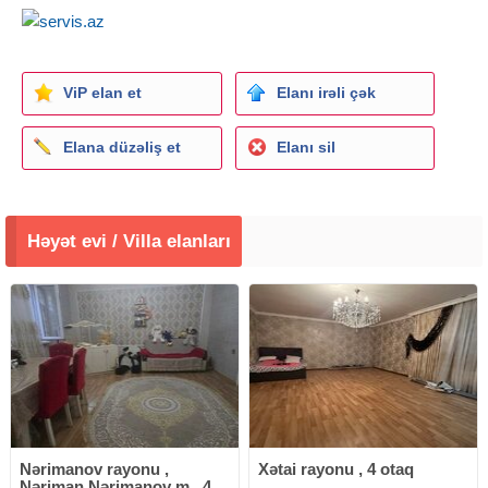
ViP elan et
Elanı irəli çək
Elana düzəliş et
Elanı sil
Həyət evi / Villa elanları
Nərimanov rayonu ,
Xətai rayonu , 4 otaq
Nəriman Nərimanov m., 4