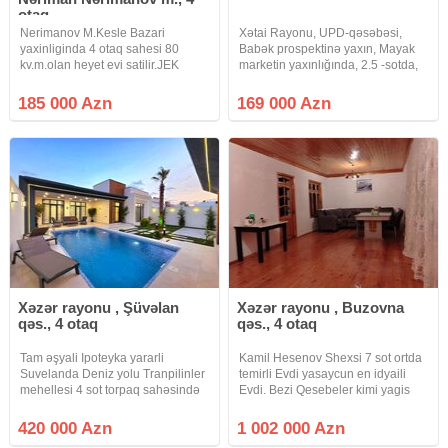
otaq
Nerimanov M.Kesle Bazari
Xətai Rayonu, UPD-qəsəbəsi,
yaxinliginda 4 otaq sahesi 80
Babək prospektinə yaxın, Mayak
kv.m.olan heyet evi satilir.JEK
marketin yaxınlığında, 2.5 -sotda,
evidir.Ev yaxsi temir olunub.Qaz,
4-otaqlı həyət evi satılır. Maklerlər
isiq, su ve kanalzasiya sistemi
narahat etməsin. Geniş həyəti var.
185 000 Azn
169 000 Azn
daimidir.Butun infrastrukturlar
Qaz, Su, İşıq, Kombi Sistem,
yaxinliqda yerlesir.Menzilin
internet, həyətində yay
Xəzər rayonu , Şüvəlan
Xəzər rayonu , Buzovna
qəs., 4 otaq
qəs., 4 otaq
Tam əşyali Ipoteyka yararli
Kamil Hesenov Shexsi 7 sot ortda
Suvelanda Deniz yolu Tranpilinler
temirli Evdi yasaycun en idyaili
mehellesi 4 sot torpaq sahəsində
Evdi. Bezi Qesebeler kimi yagis
villa satılır. Məlumat: Həyətin
yaxanda balotda olmur temiz
sahəsi - 4 sot Evin sahəsi - 140 m²
havasi ekincun yasayiscun en
420 000 Azn
1 002 000 Azn
3 Yataq otaqı ■ Geniş zal Mətbəx
elverilsli yerdi bilen bilir Deqiq