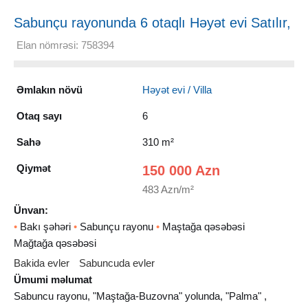
Sabunçu rayonunda 6 otaqlı Həyət evi Satılır,
310 m²
Elan nömrəsi: 758394
Əmlakın növü
Həyət evi / Villa
Otaq sayı
6
Sahə
310 m²
Qiymət
150 000 Azn
483 Azn/m²
Ünvan:
•
Bakı şəhəri
•
Sabunçu rayonu
•
Maştağa qəsəbəsi
Mağtağa qəsəbəsi
Bakida evler
Sabuncuda evler
Ümumi məlumat
Sabuncu rayonu, "Maştağa-Buzovna" yolunda, "Palma" ,