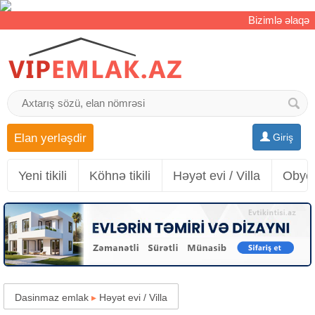
Bizimlə əlaqə
Elan yerləşdir
Giriş
Yeni tikili
Köhnə tikili
Həyət evi / Villa
Obyek
Dasinmaz emlak
▸
Həyət evi / Villa