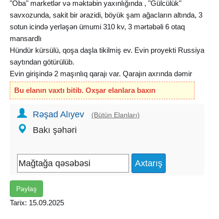
"Oba" marketlər və məktəbin yaxınlığında , "Gülcülük"
savxozunda, sakit bir ərazidi, böyük şam ağacların altında, 3
sotun icində yerləşən ümumi 310 kv, 3 mərtəbəli 6 otaq
mansardlı
Hündür kürsülü, qoşa daşla tikilmiş ev. Evin proyekti Russiya
saytından götürülüb.
Evin girişində 2 maşınlıq qarajı var. Qarajın axrında dəmir
stelajlarla təchiz olunmuş zirzəmisi (kladovka) var.3-çü
Bu elanın vaxtı bitib. Oxşar elanlara baxın
mərtəbə-bütöv ev boyu mansard 90 kv.Hər otaqda
kondisioner var.Döşəmə taxta, sifarishle russiyadan
Rəşad Alıyev
(Bütün Elanları)
gətizdirilib.Evin arxasında balaca yay mətbəxi var.İstilik
Bakı şəhəri
sistemi kombi, internet, krosna anten, kamera nəzarəti
var.Həyətində su quyusu, meyvə və bahalı palma ağaçları,
qaz, işıq iki xətlə daimidir.Ev boşdur,
mebelsizdi
, propiskada
heç kəs yoxdu. Bütün evin aynaları bahalı reşotka ilə təmin
edilib.Şirin su xəttı düz qapıya kimi çəkilib. Evin təstiq edilmiş
Paylaş
layihəsi peyk görüntüsü ilə var.Sənəd-3 sot torpağın Çıxarışı
(Kupçası).Var real alıclar narahat etsin 150000 manat
Tarix: 15.09.2025