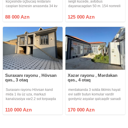
küçəsində üçbucaq restaranı
iwigli kucede, avtobus
caspian biznesin arxasında 34 kv
dayanacagdan 50 m. 154 nomreli
1 otaqlı həyət evi satılır kupçası
mektebin yaxinliginda, 2, 6 sotun
var real alıclar narahat etsin
ustunde, sahesi 140 kv.m. 6 otagli,
88 000 Azn
125 000 Azn
88000 azn
2 mertebeli ev satilir. Ev 4 dawdan
tikilib, mertebelerin
Suraxanı rayonu , Hövsan
Xəzər rayonu , Mərdəkan
qəs., 3 otaq
qəs., 4 otaq
Suraxanı rayonu Hövsan kand
merdakanda 3 sotda tiklmis hayat
mida 1 ila üz uza, markazi
evi satllr butun komular vardlr
kanalızasiya var2.2 sot torpaqda
gordyniz asyalar qalcaqdlr sanadi
14 daş kürsüda, altı qaraj va
paket clxarsdlr kupcadlr vasitcanin
birinci martabada normal otaqlar
xidmat haql 1% fayizdir
110 000 Azn
170 000 Azn
sanuzel var, yuxarıda 3 otaq 120
kv otaqların sahasi, yüksak