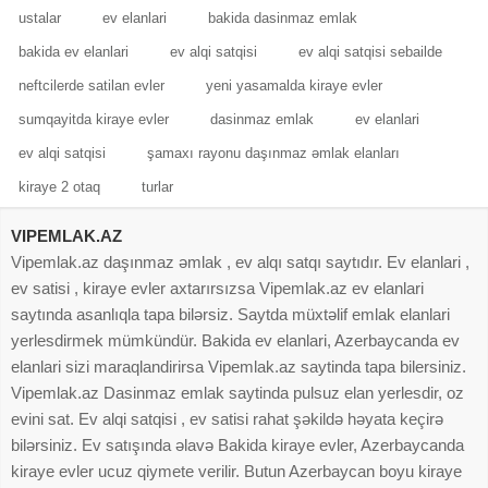
ustalar
ev elanlari
bakida dasinmaz emlak
bakida ev elanlari
ev alqi satqisi
ev alqi satqisi sebailde
neftcilerde satilan evler
yeni yasamalda kiraye evler
sumqayitda kiraye evler
dasinmaz emlak
ev elanlari
ev alqi satqisi
şamaxı rayonu daşınmaz əmlak elanları
kiraye 2 otaq
turlar
VIPEMLAK.AZ
Vipemlak.az daşınmaz əmlak , ev alqı satqı saytıdır. Ev elanlari ,
ev satisi , kiraye evler axtarırsızsa Vipemlak.az ev elanlari
saytında asanlıqla tapa bilərsiz. Saytda müxtəlif emlak elanlari
yerlesdirmek mümkündür. Bakida ev elanlari, Azerbaycanda ev
elanlari sizi maraqlandirirsa Vipemlak.az saytinda tapa bilersiniz.
Vipemlak.az Dasinmaz emlak saytinda pulsuz elan yerlesdir, oz
evini sat. Ev alqi satqisi , ev satisi rahat şəkildə həyata keçirə
bilərsiniz. Ev satışında əlavə Bakida kiraye evler, Azerbaycanda
kiraye evler ucuz qiymete verilir. Butun Azerbaycan boyu kiraye