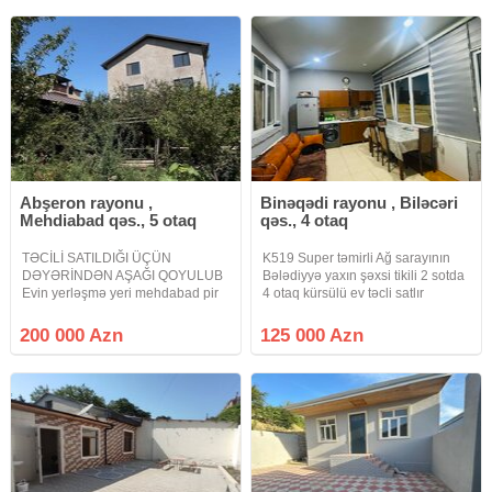
Qarderob
alicilar narahat elesin.
Abşeron rayonu ,
Binəqədi rayonu , Biləcəri
Mehdiabad qəs., 5 otaq
qəs., 4 otaq
TƏCİLİ SATILDIĞI ÜÇÜN
K519 Super təmirli Ağ sarayının
DƏYƏRİNDƏN AŞAĞI QOYULUB
Bələdiyyə yaxın şəxsi tikili 2 sotda
Evin yerləşmə yeri mehdabad pir
4 otaq kürsülü ev təcli satlır
şağı yolunun üsdü omar atçılıq
qiymətdə razılaşmaq olar isdənlən
klubunun düz yanı elmi tətqiqat
vaxt baxmaq olar ciraq əmlak
200 000 Azn
125 000 Azn
inistutunun yanıdır hər iki tərəfdən
kanalına abunə olun bütün
çəkilən təzə yolların ortasında
vidyalar sizə catsın əgər
gözəl