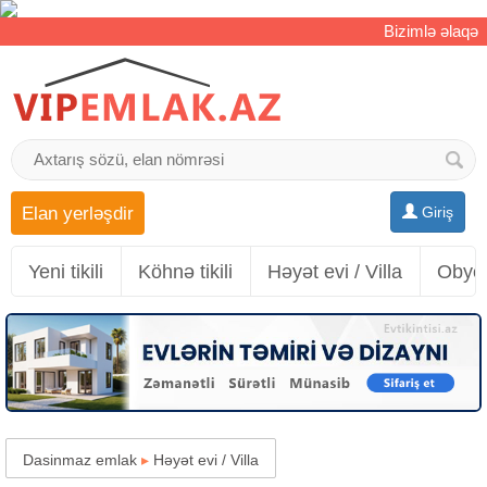
Bizimlə əlaqə
Elan yerləşdir
Giriş
Yeni tikili
Köhnə tikili
Həyət evi / Villa
Obyek
Dasinmaz emlak
▸
Həyət evi / Villa