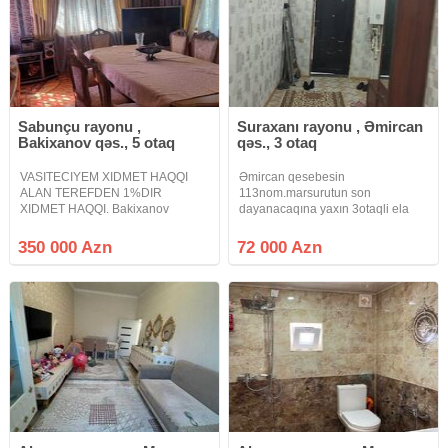
Sabunçu rayonu ,
Suraxanı rayonu , Əmircan
Bakixanov qəs., 5 otaq
qəs., 3 otaq
VASITECIYEM XIDMET HAQQI
Əmircan qesebesin
ALAN TEREFDEN 1%DIR
113nom.marsurutun son
XIDMET HAQQI. Bakixanov
dayanacaqına yaxın 3otaqli ela
qesebesi Fikret Tagiyev kucesinde
təmirli həyət evi.Merkezi
heyet evi satilir.Evin torpaq sahesi
konalizasiya bütün
350 000 Azn
72 000 Azn
6sotdu, evin umumi sahesi
kom.var.2mekteb bağça 24saat
200kvadratdi 2 mertebelidi,
market bazar
5otaqdan ibaretdir,
yaxındı.113nom.avtobus evin
yaxınlığından 20deqiqeye metro