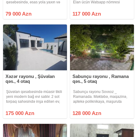
qəsəbəsində, əsas yola yaxın və
Elan ücün Watsapp nömresi
yaşayış üçün əlverişli ərazidə
aktivdir geniş zal, mətbəx və
yerləşən 2.5 sot torpaq sahəsində
sanitar qovşağı ilə Xəzər rayonu
79 000 Azn
117 000 Azn
tikilmiş, 130 m², 5 otaqlı tam təmirli
Binə qesebedi - Zal: Uzun və işıqlı,
həyət evi
iki böyük pəncərə, tavan rozetkası
və
Xəzər rayonu , Şüvəlan
Sabunçu rayonu , Ramana
qəs., 4 otaq
qəs., 5 otaq
Şüvəlan qəsəbəsində müasir tikili
Sabunçu rayonu Sovxoz _
yeni modern bağ evi satılır. 2 sot
Ramanada. Məktəbə, maqazinə,
torpaq sahəsində inşa edilən ev,
aptekə poliknikaya, maşuruta
100 kv ibarətdir. 1Qonaq otağı 1
yaxın ərazidə 6 sot torpaq sahəsi
Mətbəxt 3 Yataq otağı 2 Saunzer
üzərində ümümi tikili sahəsi 200
175 000 Azn
128 000 Azn
(evin daxilində). Hovuz /Besetka. 1
kv /m olan 2 mərtəbəli, 5 otaq,
saunzer,
mətbəxt və 3 sanuzeldən ibarət
həyət