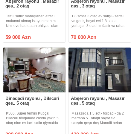
Abşeron rayonu , Masazır
Abşeron rayonu , Masazır
qəs., 2 otaq
qəs., 3 otaq
Tecili satılır maraqlanan ətraflı
1.8 sotda 3 otaq ev satışı - sərfəli
məlumat almaq istəyən menim
və geniş həyət evi 1.8 sotda
kimi eve haqiqatan ehtiyacı olan
yerləşən 3 otaqlı müasir və rahat
ciddi musteriler nömrənin ozune
ev satışdadır! Ailəvi yaşayış ücün
zeng estin vatsapa yox , cibi, başı
ideal planlanmış bu ev təmiri ilə
59 000 Azn
70 000 Azn
boslar narahat etmesin
seçilir. Təcili satılıq ev olduğu üçün
Binəqədi rayonu , Biləcəri
Abşeron rayonu , Masazır
qəs., 5 otaq
qəs., 5 otaq
K506. Super təmirli Kupçalı
Masazırda 1.5 sot - torpaq - da 2
Biləcəri fövqəladə casda yaxın 5
mərtəbə 5 _otaqlı həyət evi
otaq olan ev təcli satlır qiymətdə
satışda qoşa daş Monalit beton
razılaşmaq olar isdənlən vaxt
qaz su işıq daymidir 3 sanuzeli Var
baxmaq olar ciraq əmlak kanalına
sənədi kupca real Alıcı zəng eləsin