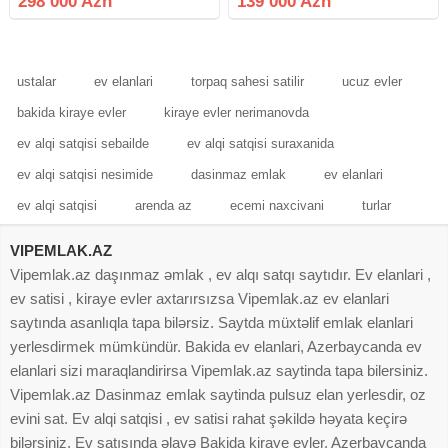
298 000 Azn
139 000 Azn
abunə olun bütün vidyalar sizə
qiymət razılığı olacaq 142 nömrəli
catsın əgər sizlərin də
Aftobuza yaxındır
ustalar
ev elanlari
torpaq sahesi satilir
ucuz evler
bakida kiraye evler
kiraye evler nerimanovda
ev alqi satqisi sebailde
ev alqi satqisi suraxanida
ev alqi satqisi nesimide
dasinmaz emlak
ev elanlari
ev alqi satqisi
arenda az
ecemi naxcivani
turlar
VIPEMLAK.AZ
Vipemlak.az daşınmaz əmlak , ev alqı satqı saytıdır. Ev elanlari ,
ev satisi , kiraye evler axtarırsızsa Vipemlak.az ev elanlari
saytında asanlıqla tapa bilərsiz. Saytda müxtəlif emlak elanlari
yerlesdirmek mümkündür. Bakida ev elanlari, Azerbaycanda ev
elanlari sizi maraqlandirirsa Vipemlak.az saytinda tapa bilersiniz.
Vipemlak.az Dasinmaz emlak saytinda pulsuz elan yerlesdir, oz
evini sat. Ev alqi satqisi , ev satisi rahat şəkildə həyata keçirə
bilərsiniz. Ev satışında əlavə Bakida kiraye evler, Azerbaycanda