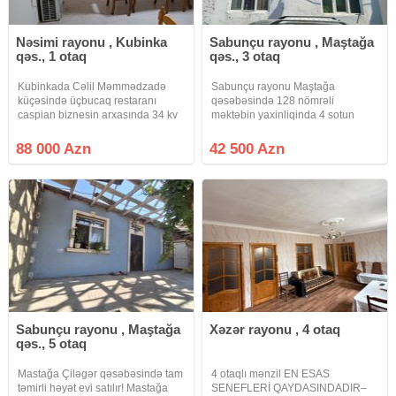
Nəsimi rayonu , Kubinka
Sabunçu rayonu , Maştağa
qəs., 1 otaq
qəs., 3 otaq
Kubinkada Cəlil Məmmədzadə
Sabunçu rayonu Maştağa
küçəsində üçbucaq restaranı
qəsəbəsində 128 nömrəli
caspian biznesin arxasında 34 kv
məktəbin yaxinliqinda 4 sotun
1 otaqlı həyət evi satılır kupçası
içində 3 otaqli 80 kvadrat metrlik
var real alıclar narahat etsin
orta təmirli həyət evi.Evin qazi,
88 000 Azn
42 500 Azn
88000 azn
suyu, işiqi var.Evin sənəti Paket
kupcadir (CİXARİŞ).Real aliciya
ev
Sabunçu rayonu , Maştağa
Xəzər rayonu , 4 otaq
qəs., 5 otaq
Mastağa Çiləgər qəsəbəsində tam
4 otaqlı mənzil EN ESAS
təmirli həyət evi satılır! Mastağa
SENEFLERİ QAYDASINDADIR–