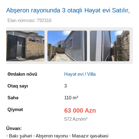
Abşeron rayonunda 3 otaqlı Həyət evi Satılır,
110 m²
Elan nömrəsi: 792316
Əmlakın növü
Həyət evi / Villa
Otaq sayı
3
Sahə
110 m²
Qiymət
63 000 Azn
572 Azn/m²
Ünvan:
•
Bakı şəhəri
•
Abşeron rayonu
•
Masazır qəsəbəsi