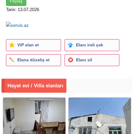
Paylaş
Tarix: 13.07.2026
ViP elan et
Elanı irəli çək
Elana düzəliş et
Elanı sil
Həyət evi / Villa elanları