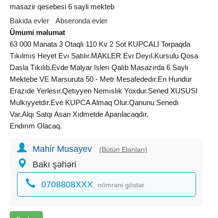
masazir qesebesi 6 sayli mekteb
Bakida evler
Abseronda evler
Ümumi məlumat
63 000 Manata 3 Otaqlı 110 Kv 2 Sot KUPCALI Torpaqda
Tıkılmıs Heyet Evı Satılır.MAKLER Evı Deyıl.Kursulu Qosa
Dasla Tıkılıb.Evde Malyar Islerı Qalıb Masazırda 6 Saylı
Mektebe VE Marsuruta 50 - Metr Mesafededır.En Hundur
Erazıde Yerlesır.Qetıyyen Nemıslık Yoxdur.Sened XUSUSI
Mulkıyyetdır.Eve KUPCA Almaq Olur.Qanunu Senedı
Var.Alqı Satqı Asan Xıdmetde Aparılacaqdır.
Endırım Olacaq.
Mahir Musayev
Satısda Her Qıymete Evlerımız Var.Buyurub Zeng Edın .
(Bütün Elanları)
Bakı şəhəri
0708808XXX
nömrəni göstər