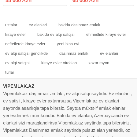
55 000 Azn
64 000 Azn
bağın qarşısı asfalt yol marşrut
xətti bağın
ustalar
ev elanlari
bakida dasinmaz emlak
kiraye evler
bakida ev alqi satqisi
ehmedlide kiraye evler
neftcilerde kiraye evler
yeni bina evi
ev alqi satqisi genclikde
dasinmaz emlak
ev elanlari
ev alqi satqisi
kiraye evler xirdalan
xəzər rayon
turlar
VIPEMLAK.AZ
Vipemlak.az daşınmaz əmlak , ev alqı satqı saytıdır. Ev elanlari ,
ev satisi , kiraye evler axtarırsızsa Vipemlak.az ev elanlari
saytında asanlıqla tapa bilərsiz. Saytda müxtəlif emlak elanlari
yerlesdirmek mümkündür. Bakida ev elanlari, Azerbaycanda ev
elanlari sizi maraqlandirirsa Vipemlak.az saytinda tapa bilersiniz.
Vipemlak.az Dasinmaz emlak saytinda pulsuz elan yerlesdir, oz