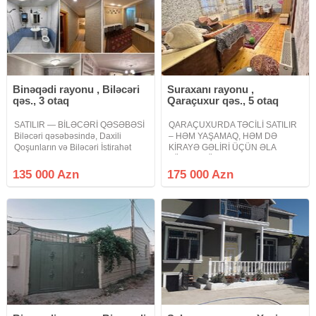
Binəqədi rayonu , Biləcəri
Suraxanı rayonu ,
qəs., 3 otaq
Qaraçuxur qəs., 5 otaq
SATILIR — BİLƏCƏRİ QƏSƏBƏSİ
QARAÇUXURDA TƏCİLİ SATILIR
Biləcəri qəsəbəsində, Daxili
– HƏM YAŞAMAQ, HƏM DƏ
Qoşunların və Biləcəri İstirahət
KİRAYƏ GƏLİRİ ÜÇÜN ƏLA
Mərkəzinin yaxınlığında yerləşən
FÜRSƏT! Ünvan: Qaraçuxur
yeni tikili binada 3 otaqlı, 80 m²
qəsəbəsi, Məscidin arxası, bina ilə
135 000 Azn
175 000 Azn
mənzil satılır. Mənzil 4 mərtəbəli
üzbəüz, əsas yola çox yaxın.
binanın 4-cü
Ümumi torpaq sahəsi: 3.3 sot (1.7
sot paket