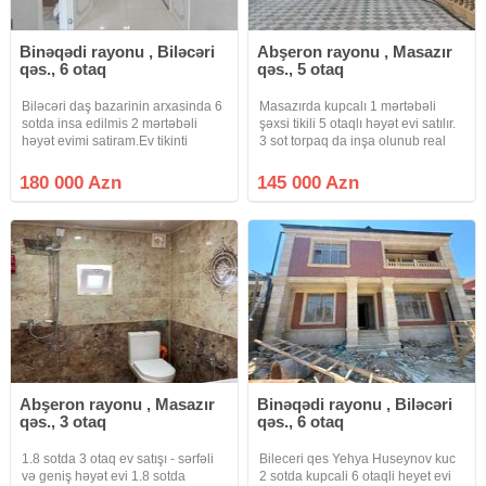
Binəqədi rayonu , Biləcəri
Abşeron rayonu , Masazır
qəs., 6 otaq
qəs., 5 otaq
Biləcəri daş bazarinin arxasinda 6
Masazırda kupcalı 1 mərtəbəli
sotda insa edilmis 2 mərtəbəli
şəxsi tikili 5 otaqlı həyət evi satılır.
həyət evimi satiram.Ev tikinti
3 sot torpaq da inşa olunub real
norma tələblərinə uygun olaraq
Alıcı zəng eləsin Makler evi deyil
inşa edilmişdir.Həyətində meyvə
180 000 Azn
145 000 Azn
agaclari genış həyəti var.Ev 7/24
kamera nəzarətindədir
Abşeron rayonu , Masazır
Binəqədi rayonu , Biləcəri
qəs., 3 otaq
qəs., 6 otaq
1.8 sotda 3 otaq ev satışı - sərfəli
Bileceri qes Yehya Huseynov kuc
və geniş həyət evi 1.8 sotda
2 sotda kupcali 6 otaqli heyet evi