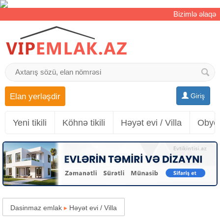
Bizimlə əlaqə
Elan yerləşdir
Giriş
Yeni tikili
Köhnə tikili
Həyət evi / Villa
Obyek
Dasinmaz emlak
▸
Həyət evi / Villa