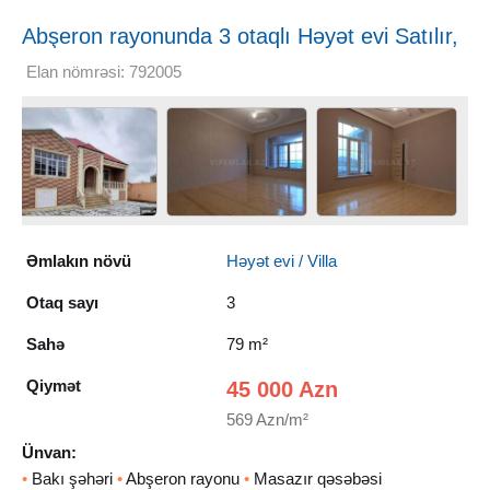
Abşeron rayonunda 3 otaqlı Həyət evi Satılır,
79 m²
Elan nömrəsi: 792005
Əmlakın növü
Həyət evi / Villa
Otaq sayı
3
Sahə
79 m²
Qiymət
45 000 Azn
569 Azn/m²
Ünvan:
•
Bakı şəhəri
•
Abşeron rayonu
•
Masazır qəsəbəsi