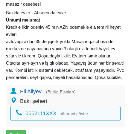
masazir qesebesi
Bakida evler
Abseronda evler
Ümumi məlumat
Kreditle ilkin odeniw 45 min AZN odemekle ela temirli heyet
evleri
avtovagzaldan 35 deqiqelik yolda Masazir qəsəbəsinde
merkezde dayanacaqa yaxin 3 otaqlı ela temirli həyət evi
sifarisle tikirem. Qoşa daşla tikilir. Ev tam təmir olunur.
Otaqlar ayrı-ayrı və işıqlı olacaq. Yaşayış ücün hər bir şəraiti
var. Kombi istilik sistemi cekilecek. ətraf tam yaşayışdır. Pvc
pencereleri, seyf qapisi, heyeti hasarlanacaq. Qosa kubikle,
16-liq armaturla fundamenti. Sənədləri torpaqin kupcası,
Eli Aliyev
bolgusu, evin icradan serencami, eskiz lahiyesi,
(Bütün Elanları)
texpasportu.Tehvil verilen evlere baxib oz teklifinizi de deye
Bakı şəhəri
bilersiz.
0552111XXX
Evin umumi qiymeti - 79 min azn
nömrəni göstər
evin ilkin odeniwi – 45 min azn
senedlewme notarial qaydada aparilir.evin odenisi tam