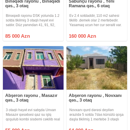
Binəqədi rayonu , Binəqədi
Sabunçu rayonu , Yeni
qəs., 3 otaq
Ramana qəs., 6 otaq
Binəqədi rayonu DSK yolunda 1.2
Ev 2.4 sotdaddir, 110 m2 sahesi
sotda tikilmiş 3 otaqlı həyət evi
tikilib .demek olar 2 mertebedir.
satılır. Düz yanından 41, 91, 92,
Yasamaq ucun her cur seraiti var.
170 nömrəli avtobuslar keçir. Ev 1
Orta temirlidir.alana metbex
zal, 2 yataq otağı, h/t və mətbəx
mebeli hediyye olunacaq.öz
85 000 Azn
160 000 Azn
(90 kv ev, 30 kv həyət) ibarətdir.
evimdir, pula ehtiyacim oldugu
Tam təmirlidir.
ücun satiram. Maklerler narahat
Abşeron rayonu , Masazır
Abşeron rayonu , Novxanı
qəs., 3 otaq
qəs., 3 otaq
3 otaqlı həyət evi satışda Unvan
Novxanı qurd dərəsi deyilən
Masazır qəsəbəsi qaz su işlq
ərazidə 5 sotda 7das kürsülü qoşa
qoşulub kombi sisdemi cəkilib real
daşla tikilmiş 1 mertebe 3 otaqlı
alıcı zəng eləsin dayanacaqa
təmirli bağ evi satılır çıxarısli kupca
yaxındır kupca var
var kamunaları var havası super