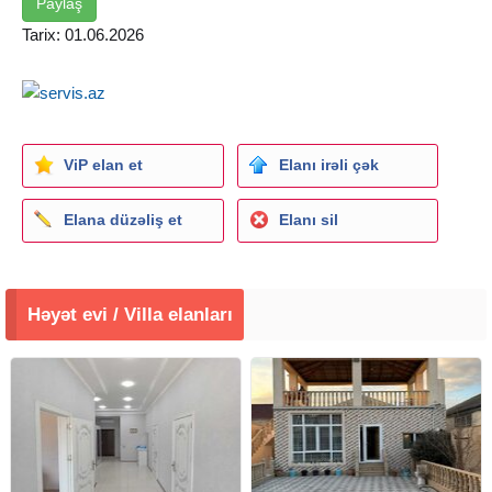
bitdikden sonra senedler adiniza kecir
Paylaş
Tarix: 01.06.2026
ViP elan et
Elanı irəli çək
Elana düzəliş et
Elanı sil
Həyət evi / Villa elanları