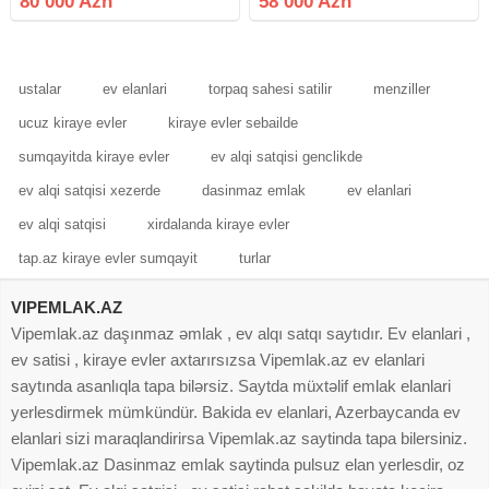
80 000 Azn
58 000 Azn
satılır.Mansart deyil. Qaz, su .işıq ,
internet var
ustalar
ev elanlari
torpaq sahesi satilir
menziller
ucuz kiraye evler
kiraye evler sebailde
sumqayitda kiraye evler
ev alqi satqisi genclikde
ev alqi satqisi xezerde
dasinmaz emlak
ev elanlari
ev alqi satqisi
xirdalanda kiraye evler
tap.az kiraye evler sumqayit
turlar
VIPEMLAK.AZ
Vipemlak.az daşınmaz əmlak , ev alqı satqı saytıdır. Ev elanlari ,
ev satisi , kiraye evler axtarırsızsa Vipemlak.az ev elanlari
saytında asanlıqla tapa bilərsiz. Saytda müxtəlif emlak elanlari
yerlesdirmek mümkündür. Bakida ev elanlari, Azerbaycanda ev
elanlari sizi maraqlandirirsa Vipemlak.az saytinda tapa bilersiniz.
Vipemlak.az Dasinmaz emlak saytinda pulsuz elan yerlesdir, oz