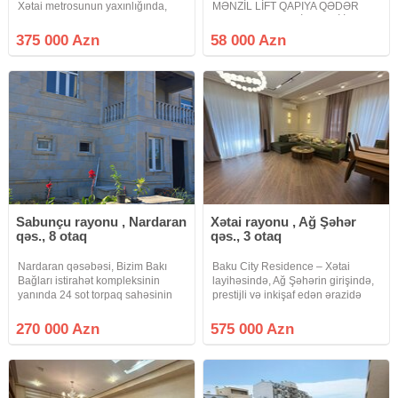
Xətai metrosunun yaxınlığında,
MƏNZİL LİFT QAPIYA QƏDƏR
Kənd Təsərrüfatı Nazirliyinin
QALXIR ƏN KEYFİYYƏTLİ İDEAL
yanında yerləşən və Ağ Şəhər
TİKİLƏN QƏSR YAŞAYIŞ
375 000 Azn
58 000 Azn
layihəsinə daxil olan prestijli Baku
KOMPLEKSİNDƏ. Masazırın ən
City Residence yaşayış
sakit ideal komplekslərindən biri
keyfiyyətli ideal tikilən Qəsr
Sabunçu rayonu , Nardaran
Xətai rayonu , Ağ Şəhər
qəs., 8 otaq
qəs., 3 otaq
Nardaran qəsəbəsi, Bizim Bakı
Baku City Residence – Xətai
Bağları istirahət kompleksinin
layihəsində, Ağ Şəhərin girişində,
yanında 24 sot torpaq sahəsinin
prestijli və inkişaf edən ərazidə
daxilində 2 mərtəbəli ev satılır. Ev
təmirli və əşyalı 3 otaqlı mənzil
sahəsi 324 m²-dir. 1-ci mərtəbə
satışdadır. Ümumi sahə: 128 m²
270 000 Azn
575 000 Azn
162 m² Koridor, Foye 2 otaq
Otaq sayı: 3 Təmir: Premium
Mətbəx Hamam –
Elektrik sistemləri: