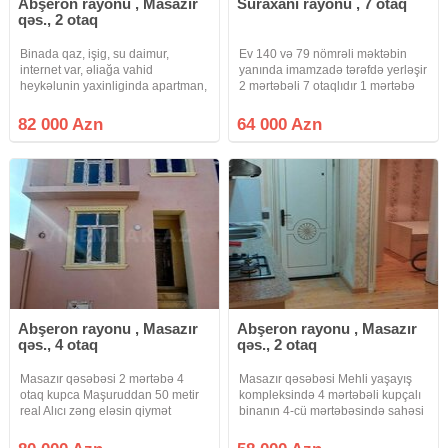
Abşeron rayonu , Masazır
Suraxanı rayonu , 7 otaq
qəs., 2 otaq
Binada qaz, işig, su daimur,
Ev 140 və 79 nömrəli məktəbin
internet var, əliağa vahid
yanında imamzadə tərəfdə yerləşir
heykəlunin yaxinliginda apartman,
2 mərtəbəli 7 otaqlıdır 1 mərtəbə
yola yaxin və göl mənzərəli
təmirsizdi 2 mərtəbə yarı təmirlidir
evə qeydiyyata düşmək
82 000 Azn
64 000 Azn
mümkündür kamunal ada
keçiriləcək təcili satılır ona görə də
Abşeron rayonu , Masazır
Abşeron rayonu , Masazır
qəs., 4 otaq
qəs., 2 otaq
Masazır qəsəbəsi 2 mərtəbə 4
Masazır qəsəbəsi Mehli yaşayış
otaq kupca Maşuruddan 50 metir
kompleksində 4 mərtəbəli kupçalı
real Alıcı zəng eləsin qiymət
binanın 4-cü mərtəbəsində sahəsi
razılıgı olacaq super təmirlidir
50 kv.m olan əşyalı, təmirli 2 otağa
düzəldilmiş studio mənzil təcili