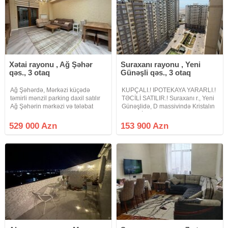
Xətai rayonu , Ağ Şəhər
Suraxanı rayonu , Yeni
qəs., 3 otaq
Günəşli qəs., 3 otaq
Ağ Şəhərdə, Mərkəzi küçədə
KUPÇALI.! IPOTEKAYA YARARLI.!
təmirli mənzil parking daxil satılır
TƏCİLİ SATILIR.! Suraxanı r., Yeni
Ağ Şəhərin mərkəzi və tələbat
Günəşlidə, D massivində Kristalın
yüksək olan hissəsində yerləşən
"Xəzər İnşaat 2" yaşayış
bu mənzil, həm rahat yaşayış, həm
kompleksində, yeni tikili 18
529 000 Azn
153 900 Azn
də hazır gəlir imkanı ilə seçilir. 120
mərtəbəli binanın 14-cü
m², 3 otaq
mərtəbəsində, ümumi sahəsi 70