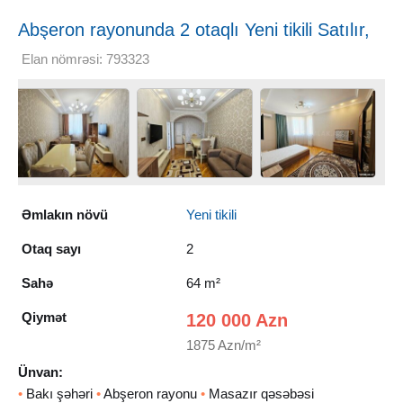
Abşeron rayonunda 2 otaqlı Yeni tikili Satılır,
64 m²
Elan nömrəsi: 793323
Əmlakın növü
Yeni tikili
Otaq sayı
2
Sahə
64 m²
Qiymət
120 000 Azn
1875 Azn/m²
Ünvan:
•
Bakı şəhəri
•
Abşeron rayonu
•
Masazır qəsəbəsi