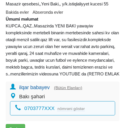
Masazir qesebesi,,Yeni Baki,, y/k.istiqlaliyyet kucesi 55
Bakida evler
Abseronda evler
Ümumi məlumat
KUPCA..QAZ..Masazirda YENI BAKI yawayiw
kompleksinde mertebeli binanin mertebesinde sahesi kv olan
otaqli menzil satilir.qaz lift var, su fasilesizdir.kompleksde
yawayiw ucun zeruri olan her werait var:rahat avto parkinq,
yeralti qaraj, 24 saat muhafize ve muwahide kameralari,
boyuk parki, uwaqlar ucun futbol ve eylence meydancalari,
mekteb bagca, tedris kurslari, daimi temizlenen erazisi ve
s..menzillerimizin videosuna YOUTUBE da (RETRO EMLAK
AGENTLIYI) yazmaqla kanalimizda izleye bilersiz.
ilqar babayev
(Bütün Elanları)
Bakı şəhəri
0703777XXX
nömrəni göstər