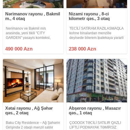
Nərimanov rayonu , Bakmil
Nizami rayonu , 8-ci
m., 4 otaq
kilometr qəs., 3 otaq
Nerimanov ve Bakmil m/s
TECİLİ SATİRAM.RAZILASMAQLA
arasinda, yeni tikili "CITY
kohne binalardan menzille
GARDEN" yasayis komleksi,
deyisede bilerem.Ipatekaya yararli
QAZLI ve CIXARISHLI binada,
yeni tikili Nizami r. Nazli sarayin
umumi sahesi 128 kv m olan
yani 16/2-de orta blokda umumi
490 000 Azn
238 000 Azn
qanuni 4 otaqli menzil satilir.
sahesi 126.2 kv m.olan 3 otaqli
Mertebe 16/7, yaxsi temir, 2
yelceken menzil satilram. bu
sanuzel, su,
Xətai rayonu , Ağ Şəhər
Abşeron rayonu , Masazır
qəs., 2 otaq
qəs., 1 otaq
Baku City Residence – Ağ Şəhərin
ÇOOOOX TƏCİLİ SATILIR QAZLI
Girişində 2 otaqlı mənzil satılır
LİFTLİ PODMAYAK TƏMİRSİZ