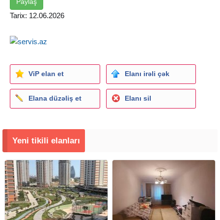
Paylaş
Tarix: 12.06.2026
ViP elan et
Elanı irəli çək
Elana düzəliş et
Elanı sil
Yeni tikili elanları