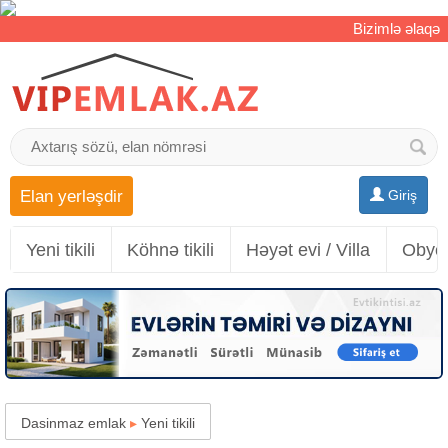
Bizimlə əlaqə
Elan yerləşdir
Giriş
Yeni tikili
Köhnə tikili
Həyət evi / Villa
Obyek
Dasinmaz emlak
▸
Yeni tikili