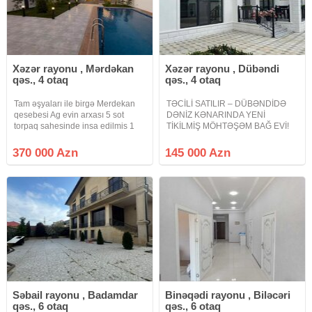
Xəzər rayonu , Mərdəkan
Xəzər rayonu , Dübəndi
qəs., 4 otaq
qəs., 4 otaq
Tam əşyaları ile birgə Merdekan
TƏCİLİ SATILIR – DÜBƏNDİDƏ
qesebesi Ag evin arxası 5 sot
DƏNİZ KƏNARINDA YENİ
torpaq sahesinde insa edilmis 1
TİKİLMİŞ MÖHTƏŞƏM BAĞ EVİ!
mertebeli bag evi satilir.Umumi
Təcili pul lazım olduğu üçün evi
sahesi 150 kvmdir. Holl, 1 zal, 3
tikdiyim qiymətə satıram! Özüm və
370 000 Azn
145 000 Azn
yataq otağı, 1 metbexi, 2 sanuzeli
ailəm üçün yüksək keyfiyyətlə
çamaşırxana movcuddur
tikdirdiyim bu bağ evi indi yeni
sahibini
Səbail rayonu , Badamdar
Binəqədi rayonu , Biləcəri
qəs., 6 otaq
qəs., 6 otaq