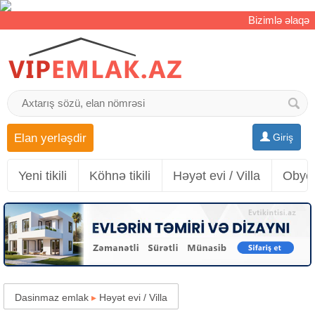
Bizimlə əlaqə
Elan yerləşdir
Giriş
Yeni tikili
Köhnə tikili
Həyət evi / Villa
Obyek
Dasinmaz emlak
▸
Həyət evi / Villa