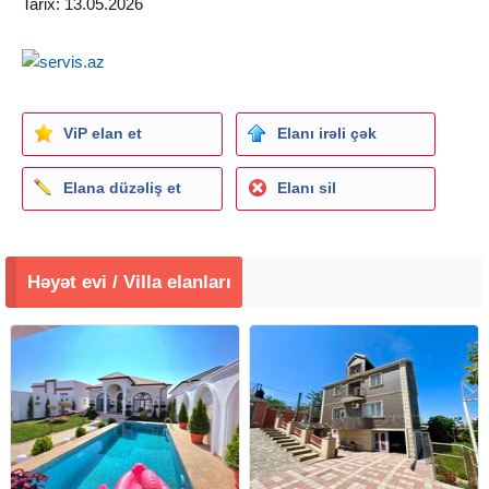
Tarix: 13.05.2026
ViP elan et
Elanı irəli çək
Elana düzəliş et
Elanı sil
Həyət evi / Villa elanları