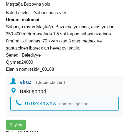
Maştağa Buzovna yolu
Bakida evler
Sabuncuda evler
Ümumi məlumat
Sabunçu rayon Maştağa_Buzovna yolunda, əsas yoldan
350-400 metr məsafədə 1.5 sot torpaq sahəsi üzərində
ümümi tikili sahəsi 70 kv/m olan 3 otaq mətbəx və
sanuzeldən ibarət olan həyət evi satılır.
Sənəd : Bələdiyyə
Qiymət:24000
Elanın nömrəsi:M_00188
əfruz
(Bütün Elanları)
Bakı şəhəri
0702441XXX
nömrəni göstər
Paylaş