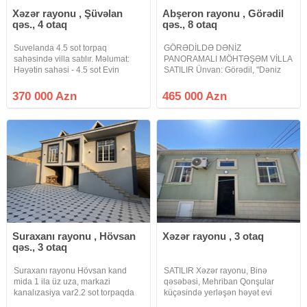
Xəzər rayonu , Şüvəlan
Abşeron rayonu , Görədil
qəs., 4 otaq
qəs., 8 otaq
Suvelanda 4.5 sot torpaq
GÖRƏDİLDƏ DƏNİZ
sahəsində villa satılır. Məlumat:
PANORAMALI MÖHTƏŞƏM VİLLA
Həyətin sahəsi - 4.5 sot Evin
SATILIR Ünvan: Görədil, "Dəniz
sahəsi - 170 m² 3 Yataq otaqı ■
Market" yaxınlığı Dəniz mənzərəli |
Geniş zal Mətbəx Qarderob
Hündür və elitar məhəllə | Sakit və
370 000 Azn
465 000 Azn
Sanitar qovşaq - 2+1 Həyətində
daimi yaşayış zonası | Təmiz hava
Filterli Fantanlı Hovuz,
Çimərliyə cəmi 5 dəqiqəlik
Suraxanı rayonu , Hövsan
Xəzər rayonu , 3 otaq
qəs., 3 otaq
Suraxanı rayonu Hövsan kand
SATILIR Xəzər rayonu, Binə
mida 1 ila üz uza, markazi
qəsəbəsi, Mehriban Qonşular
kanalızasiya var2.2 sot torpaqda
küçəsində yerləşən həyət evi
14 daş kürsüda, altı qaraj va
satılır. Ev haqqında: 1.5 sot torpaq