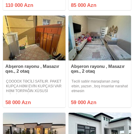
birinci martabada normal otaqlar
sahəsində yerləşir. Həyətə 1
110 000 Azn
85 000 Azn
sanuzel var, yuxarıda 3 otaq 120
avtomobil rahatlıqla daxil ola bilir.
kv otaqların sahasi, yüksak
Yoldan cəmi 150 metr
Abşeron rayonu , Masazır
Abşeron rayonu , Masazır
qəs., 2 otaq
qəs., 2 otaq
ÇOOOOX TƏCİLİ SATILIR. PAKET
Təcili satılır maraqlanan zəng
KUPÇA HƏM EVİN KUPÇASI VAR
etsin, yazsın , boş insanlar narahat
HƏM TORPAĞIN XÜSUSİ
etməsin
MÜLKİYYƏT İPOTEKAYA
YARARLI. Masazır qəsəbəsi 6
58 000 Azn
59 000 Azn
nömrəli məktəbin yaxınlığında
arxa küçəsi həyət evi əşyalı satılır
2 otaqlı ev mətbəx hamam