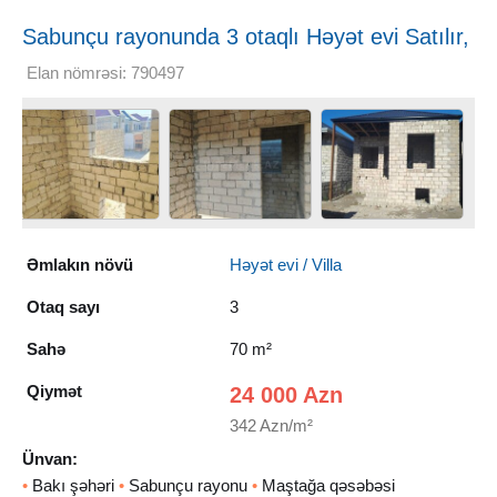
Sabunçu rayonunda 3 otaqlı Həyət evi Satılır,
70 m²
Elan nömrəsi: 790497
Əmlakın növü
Həyət evi / Villa
Otaq sayı
3
Sahə
70 m²
Qiymət
24 000 Azn
342 Azn/m²
Ünvan:
•
Bakı şəhəri
•
Sabunçu rayonu
•
Maştağa qəsəbəsi