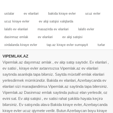
kv/m
qaz su işıq
ustalar
ev elanlari
bakida kiraye evler
ucuz evler
ucuz kiraye evler
ev alqi satqisi xalqlarda
lalafo ev elanlari
masazirda ev elanlari
lalafo evler
dasinmaz emlak
ev elanlari
ev alqi satqisi
xirdalanda kiraye evler
tap.az kiraye evler sumqayit
turlar
VIPEMLAK.AZ
Vipemlak.az daşınmaz əmlak , ev alqı satqı saytıdır. Ev elanlari ,
ev satisi , kiraye evler axtarırsızsa Vipemlak.az ev elanlari
saytında asanlıqla tapa bilərsiz. Saytda müxtəlif emlak elanlari
yerlesdirmek mümkündür. Bakida ev elanlari, Azerbaycanda ev
elanlari sizi maraqlandirirsa Vipemlak.az saytinda tapa bilersiniz.
Vipemlak.az Dasinmaz emlak saytinda pulsuz elan yerlesdir, oz
evini sat. Ev alqi satqisi , ev satisi rahat şəkildə həyata keçirə
bilərsiniz. Ev satışında əlavə Bakida kiraye evler, Azerbaycanda
kiraye evler ucuz qiymete verilir. Butun Azerbaycan boyu kiraye