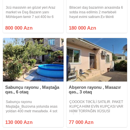
3cü massivin ən gözəl yeri Araz
Biləcəri daş bazarinin arxasinda 6
market və Daş Bazarın yanı
sotda insa edilmis 2 mərtəbəli
Möhtəşəm təmir 7 sot 400 kv 6
həyət evimi satiram.Ev tikinti
otaq 3 mərtəbə 4 sanuzel Yay
norma tələblərinə uygun olaraq
mətbəxi var Çıxarış QIYMET
inşa edilmişdir.Həyətində meyvə
800 000 Azn
180 000 Azn
800000
agaclari genış həyəti var.Ev 7/24
kamera nəzarətindədir
Sabunçu rayonu , Maştağa
Abşeron rayonu , Masazır
qəs., 6 otaq
qəs., 3 otaq
Sabunçu rayonu
ÇOOOOX TƏCİLİ SATILIR. PAKET
Maştağa_Buzovna yolunda əsas
KUPÇA HƏM EVİN KUPÇASI VAR
yoldan 400 metr məsafədə. 4 sot
HƏM TORPAĞIN XÜSUSİ
torpaq sahəsi üzərində, 220 kv /m
MÜLKİYYƏT. Masazır qəsəbəsi
olan 2 mərtəbəli 6 otaq, 2 mətbəxt
Fizuli küçəsi 4 daş kürsülü həyət
130 000 Azn
77 000 Azn
və 2 sanuzeldən ibarət həyət evi
evi satılır 3 otaqlı ev mətbəx
satılır, Həyətdə əlavə olaraq 70
hamam sanitar qovşağı yerləşir